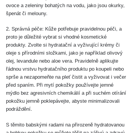
ovoce a zeleniny⁢ bohatých na vodu, jako jsou okurky,
špenát ⁣či ⁣melouny.
2. Správná péče: Kůže potřebuje​ pravidelnou péči, a ​
proto je⁣ důležité vybrat ‌si vhodné kosmetické
produkty. Zvolte si⁣ hydratační ‌a vyživující krémy či
oleje s přírodními ⁤složkami, jako⁢ je ‍například olivový
olej, levandule‍ nebo aloe‍ vera. ​Pravidelně​ aplikujte
řádnou vrstvu hydratačního produktu‍ po koupeli ⁤nebo
sprše a nezapomeňte na pleť čistit‍ a vyživovat i večer​
před spaním. ​Při ⁤mytí ⁣pokožky používejte ‌jemné
mýdlo bez agresivních chemikálií a při suchém otírání
pokožku‍ jemně poklepávejte, abyste minimalizovali
podráždění. ​
S těmito⁤ babskými radami‍ na přirozeně hydratovanou
a hebkou ⁢pokožku se můžete těšit na zářivý a‍ zdravý