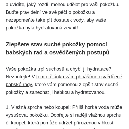
a uvidíte, jaký rozdíl⁢ mohou udělat pro vaši pokožku.
‍Buďte⁣ pravidelní ve své péči o pokožku a⁢
nezapomeňte také pít dostatek vody, aby vaše
pokožka ⁤byla hydratovaná zevnitř.
Zlepšete stav suché pokožky pomocí
babských rad a osvědčených postupů
Vaše pokožka⁣ trpí suchostí a chybí jí hydratace?⁢
Nezoufejte! V
tomto článku vám⁤ přinášíme osvědčené
babské rady
, které vám pomohou zlepšit stav suché
pokožky a zanechat ji hebkou ​a hydratovanou.
1. Vlažná​ sprcha nebo koupel: Příliš ⁢horká voda může
vysušovat⁢ pokožku. Dopřejte‍ si raději vlažnou sprchu
či koupel, která pomůže udržet přirozenou vlhkost