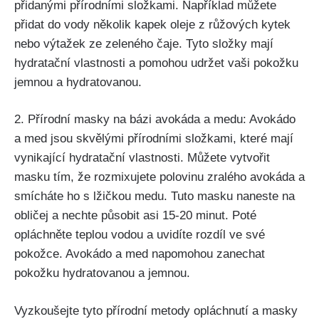
přidanými přírodními složkami. Například ⁤můžete
přidat do ‍vody několik​ kapek oleje z ⁢růžových kytek
nebo výtažek ze zeleného čaje.‍ Tyto složky mají
hydratační ‍vlastnosti a pomohou udržet vaši pokožku
jemnou a ⁣hydratovanou.
2. Přírodní masky na bázi avokáda a ⁤medu: Avokádo
a med jsou ‍skvělými přírodními složkami, ⁣které ​mají
vynikající hydratační ⁢vlastnosti. Můžete vytvořit
masku tím, že rozmixujete polovinu zralého avokáda ‌a
smícháte ho s‍ lžičkou medu. Tuto masku naneste na
obličej a nechte ⁤působit ‌asi⁤ 15-20 minut.⁣ Poté​
opláchněte teplou vodou a uvidíte ​rozdíl ve své
pokožce.‍ Avokádo ​a ⁢med napomohou zanechat
pokožku hydratovanou a jemnou.
Vyzkoušejte​ tyto přírodní metody opláchnutí a ​masky