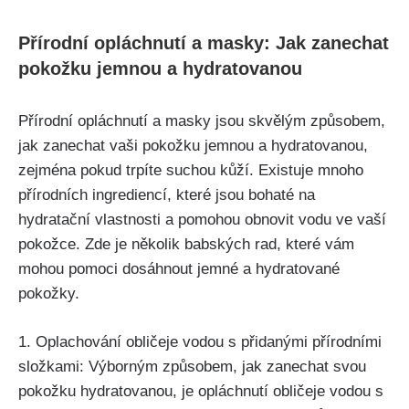
Přírodní opláchnutí a masky: Jak zanechat
pokožku jemnou​ a hydratovanou
Přírodní ‍opláchnutí a masky jsou skvělým způsobem,
⁤jak zanechat vaši pokožku jemnou ⁣a hydratovanou,
zejména pokud trpíte suchou kůží. Existuje mnoho
přírodních ingrediencí, které jsou ⁣bohaté na
hydratační vlastnosti a pomohou ⁢obnovit vodu ⁢ve⁣ vaší
pokožce. Zde je několik ⁣babských⁤ rad, které vám⁢
mohou pomoci dosáhnout jemné a hydratované
pokožky.
1. Oplachování obličeje vodou ⁤s přidanými přírodními⁣
složkami: Výborným způsobem, jak zanechat​ svou
pokožku ​hydratovanou, je opláchnutí ⁢obličeje vodou s