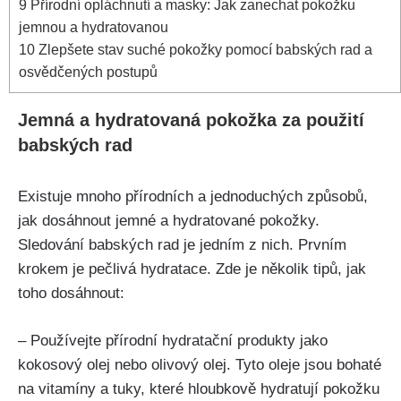
9
Přírodní opláchnutí a masky: Jak zanechat pokožku
jemnou​ a hydratovanou
10
Zlepšete stav suché pokožky pomocí babských rad a
osvědčených postupů
Jemná‍ a ⁣hydratovaná pokožka za ⁢použití
babských rad
Existuje mnoho ‍přírodních a‌ jednoduchých způsobů,
jak dosáhnout ​jemné a hydratované‌ pokožky.
Sledování babských rad je ​jedním z nich. Prvním
krokem je pečlivá ⁤hydratace. Zde ⁣je několik⁣ tipů, jak​
toho dosáhnout:
– Používejte‍ přírodní hydratační‌ produkty jako
kokosový ‍olej ‌nebo olivový olej.​ Tyto oleje jsou bohaté
na vitamíny a tuky, které hloubkově hydratují pokožku