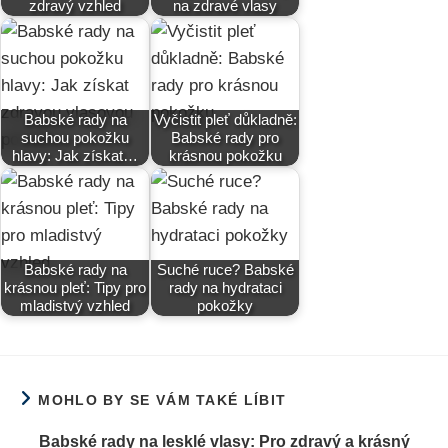
zdravý vzhled
na zdravé vlasy
Babské rady na
Vyčistit pleť důkladně:
suchou pokožku
Babské rady pro
hlavy: Jak získat…
krásnou pokožku
Babské rady na
Suché ruce? Babské
krásnou pleť: Tipy pro
rady na hydrataci
mladistvý vzhled
pokožky
MOHLO BY SE VÁM TAKÉ LÍBIT
Babské rady na lesklé vlasy: Pro zdravý a krásný