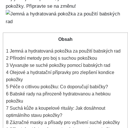
pokožky. Připravte se na změnu!
Obsah
1
Jemná‍ a ⁣hydratovaná pokožka za ⁢použití babských rad
2
Přírodní metody pro boj s suchou pokožkou
3
Vyvarujte se suché pokožky​ pomocí ⁣babských rad
4
Olejové a hydratační ​přípravky pro ⁣zlepšení ⁢kondice
pokožky
5
Péče o citlivou pokožku: Co doporučují ⁤babičky?
6
Babské⁢ rady⁢ na přirozeně hydratovanou a hebkou
‌pokožku
7
Suchá kůže ‌a koupelové​ rituály: Jak⁢ dosáhnout⁢
optimálního stavu pokožky?
8
Zázračné masky a přísady pro vyživení suché pokožky