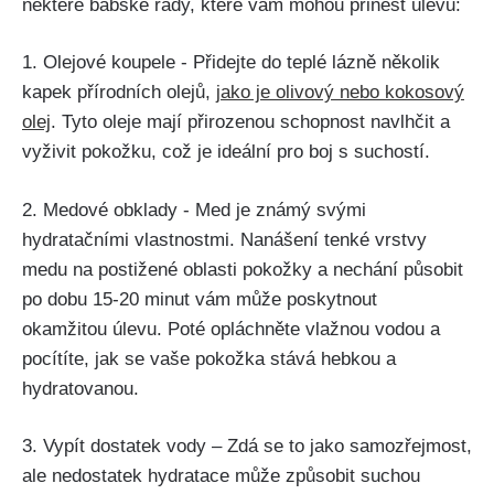
některé babské rady, ‍které vám ⁤mohou‌ přinést úlevu:
1. Olejové ⁢koupele -​ Přidejte do teplé lázně několik
kapek ⁣přírodních olejů,
jako je ⁣olivový nebo kokosový
olej
. Tyto oleje ‍mají ‌přirozenou schopnost ⁤navlhčit a
vyživit pokožku, což je ideální pro boj s suchostí.
2. Medové obklady ⁣- Med je známý svými
hydratačními vlastnostmi. Nanášení tenké⁣ vrstvy
medu na postižené oblasti pokožky a nechání působit
‍po dobu 15-20 minut vám ​může‌ poskytnout
okamžitou úlevu. Poté opláchněte ‍vlažnou vodou a
pocítíte, jak se ‌vaše pokožka​ stává⁣ hebkou a
hydratovanou.
3. Vypít dostatek vody – Zdá⁢ se ⁤to jako samozřejmost,
ale nedostatek ‍hydratace může ​způsobit suchou