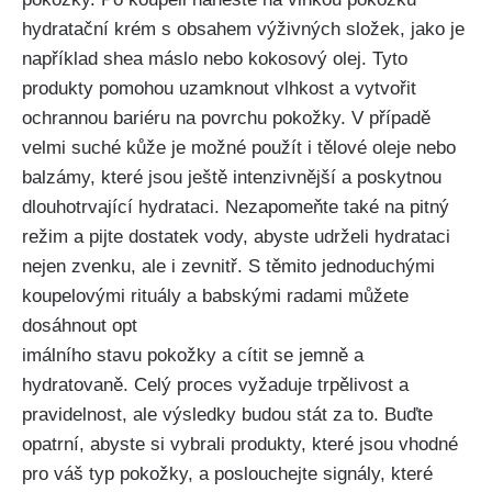
hydratační krém s ⁤obsahem výživných složek, jako je
například shea máslo nebo kokosový olej.‍ Tyto
produkty‌ pomohou ⁤uzamknout vlhkost a vytvořit
‍ochrannou bariéru na‌ povrchu pokožky. V případě
velmi ⁢suché⁣ kůže je možné‍ použít i tělové oleje nebo
balzámy, které jsou⁢ ještě intenzivnější a poskytnou
dlouhotrvající hydrataci.⁣ Nezapomeňte také na pitný
režim a pijte dostatek vody, abyste⁢ udrželi hydrataci
nejen ⁤zvenku, ale i ⁣zevnitř. S⁤ těmito jednoduchými​
koupelovými rituály a babskými radami⁣ můžete
⁣dosáhnout opt
imálního stavu pokožky a cítit⁣ se jemně a
hydratovaně. Celý proces vyžaduje trpělivost a ​
pravidelnost, ale výsledky ⁣budou stát za ​to. Buďte
opatrní, abyste si vybrali ⁤produkty, které ⁣jsou vhodné
pro váš typ pokožky, a‌ poslouchejte⁢ signály, které⁤