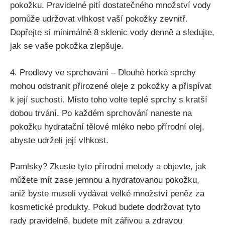
pokožku. Pravidelné ​pití‌ dostatečného⁤ množství vody
pomůže ​udržovat vlhkost⁢ vaší ⁣pokožky zevnitř.
Dopřejte si minimálně 8‌ sklenic vody denně a ⁤sledujte,
jak se vaše pokožka ‌zlepšuje.
4. Prodlevy ve sprchování⁢ – Dlouhé horké sprchy
mohou odstranit přirozené oleje z pokožky a přispívat
k její suchosti. Místo toho volte teplé sprchy⁣ s ‌kratší
dobou trvání. Po ⁣každém sprchování naneste na
pokožku hydratační tělové mléko ‍nebo⁢ přírodní⁢ olej,
abyste udrželi její vlhkost.
Pamlsky? Zkuste tyto přírodní ​metody ‌a objevte, ‍jak
můžete mít zase⁤ jemnou a ​hydratovanou pokožku,
‌aniž byste museli ​vydávat⁢ velké množství ⁤peněz za
kosmetické produkty. Pokud budete dodržovat tyto
rady ⁣pravidelně, budete mít zářivou a zdravou