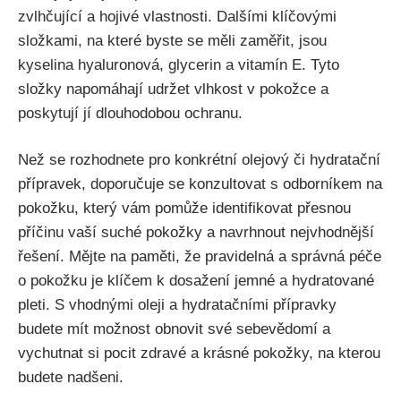
zvlhčující a hojivé⁢ vlastnosti. Dalšími ‍klíčovými
‍složkami, ⁤na které byste se měli zaměřit, jsou
kyselina hyaluronová, glycerin a vitamín E. Tyto
⁣složky⁢ napomáhají ⁣udržet vlhkost v ⁢pokožce a
poskytují jí dlouhodobou ochranu.
Než‌ se rozhodnete‍ pro konkrétní⁣ olejový či hydratační
přípravek, doporučuje se konzultovat s odborníkem⁣ na
‍pokožku, který vám pomůže ⁣identifikovat​ přesnou
příčinu vaší suché ⁢pokožky a ​navrhnout nejvhodnější⁣
řešení. ⁤Mějte‌ na paměti, že​ pravidelná a správná péče
⁤o pokožku je klíčem k dosažení jemné a⁢ hydratované
‍pleti.‌ S vhodnými oleji a hydratačními přípravky
⁢budete mít ‍možnost obnovit své sebevědomí a
vychutnat si pocit zdravé a krásné pokožky, na kterou
‌budete nadšeni.