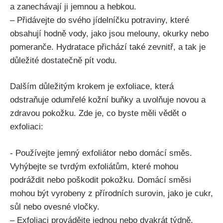
a zanechávají ji jemnou a hebkou.
– ​Přidávejte do ⁢svého jídelníčku potraviny, které
obsahují⁤ hodně vody, ‍jako‌ jsou melouny, okurky⁤ nebo
pomeranče. Hydratace přichází také ⁣zevnitř, a tak je
důležité dostatečně pít vodu.
Dalším důležitým krokem je⁢ exfoliace, ‍která
odstraňuje odumřelé kožní ⁤buňky a uvolňuje novou a
zdravou pokožku. Zde je, ‍co​ byste ⁤měli vědět o⁣
exfoliaci:
-⁢ Používejte jemný‍ exfoliátor nebo domácí směs.
Vyhýbejte se tvrdým exfoliátům, ⁣které⁢ mohou
podráždit‍ nebo poškodit pokožku. Domácí směsi
mohou být vyrobeny ‍z přírodních surovin, jako je cukr,
‌sůl nebo ovesné vločky.
– Exfoliaci provádějte⁢ jednou nebo ⁢dvakrát týdně,