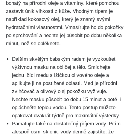
bohatý⁣ na‍ přírodní ⁣oleje a vitamíny, které pomohou
⁣zastavit únik vlhkosti z kůže. Vhodným tipem je
například kokosový olej, který je známý svými
hydratačními vlastnostmi. Vmasírujte ho do​ pokožky‍
po sprchování a ⁣nechte jej působit po dobu několika
minut, než ⁤se⁤ obléknete.
Dalším skvělým babským radem je⁤ vyzkoušet
výživnou masku na obličej a tělo. Smíchejte
⁤jednu lžíci medu s lžičkou⁣ olivového oleje a
aplikujte ji na postižené⁢ oblasti. Med je přírodní
zvlhčovač​ a olivový ​olej pokožku vyživuje.
Nechte masku ⁣působit po dobu 15 minut a poté ji
opláchněte teplou vodou.⁤ Tento postup můžete
opakovat dvakrát týdně pro maximální výsledky.
Pamatujte ⁤také na dostatečný příjem vody. Pitím
alespoň osmi sklenic vody denně​ zajistíte, že