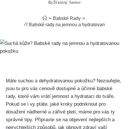
By
Šťastný Senior
>
Babské Rady
>
Suchá kůže? Babské rady na jemnou a hydratovanou pokožku
Máte suchou a dehydratovanou pokožku? Nezoufejte,
jsou tu ⁣pro vás cenově⁢ dostupné a účinné babské
rady, které vám vrátí jemnost a ‍hydrataci do tváře.
Pokud se i ‌vy ptáte,⁢ jaké ‍kroky podniknout⁣ pro‍
dosažení nádherné a zářivé pleti, máme pro vás ty
správné tipy. ‍Připravte se na objevení nejlepších‌ a
nejrychlejších způsobů, jak obnovit ⁣zdraví⁣ vaší