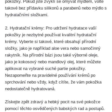
pokožky. Pokud jste zvyklí se omývat mýdlem, volte‍
takové bez přídavku silikonů ‌a parabenů nebo⁢ mýdlo s
hydratačními⁤ složkami.
2. Hydratační​ krémy: Pro udržení hydratace vaší
‌pokožky je nezbytné⁣ používat kvalitní hydratační
krémy. ⁢Vyberte si takové, které obsahují‍ přírodní
složky, ​jako je například aloe vera ‌nebo samočinný⁢
rakytník.⁢ Na přírodní‌ bázi jsou také výborné oleje,
jako je kokosový nebo ⁤mandlový olej,​ které můžete
aplikovat na vybrané⁣ suché partie ‌pokožky.
Nezapomeňte na pravidelné ‍používání krémů po
sprchování nebo vždy, když⁢ cítíte, že vám pokožka
nedostatečně hydratovaná.
Získejte zpět zdravý​ a hebký‍ pocit‌ na své pokožce
pomocí těchto osvědčených babských rad a postupů.⁢