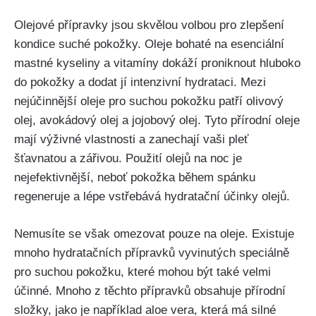
Olejové⁣ přípravky jsou skvělou volbou pro zlepšení
kondice suché pokožky. Oleje bohaté na esenciální
mastné kyseliny a vitamíny dokáží proniknout hluboko
do pokožky a dodat ⁢jí intenzivní ⁢hydrataci. Mezi
nejúčinnější oleje pro suchou pokožku patří olivový⁢
olej, avokádový olej‌ a jojobový olej. Tyto ⁢přírodní oleje
mají výživné vlastnosti a zanechají vaši pleť
šťavnatou a​ zářivou. Použití olejů na noc je
⁢nejefektivnější,⁢ neboť pokožka během spánku‍
regeneruje⁢ a ⁣lépe vstřebává hydratační účinky olejů.
Nemusíte se však omezovat pouze na oleje. Existuje
⁣mnoho ‍hydratačních přípravků vyvinutých ⁤speciálně
pro suchou pokožku, které mohou ⁣být také ⁣velmi
účinné. Mnoho z⁢ těchto přípravků obsahuje přírodní
složky, jako je například aloe vera, která má silné‍