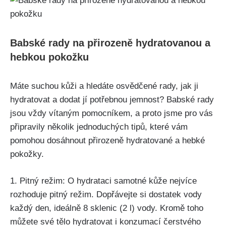
Babské⁢ rady⁢ na přirozeně hydratovanou a
hebkou ‌pokožku
Máte suchou kůži a​ hledáte osvědčené rady, jak‌ ji
hydratovat a dodat jí potřebnou jemnost? Babské ⁣rady
jsou vždy vítaným pomocníkem, a ‍proto jsme pro ‌vás
připravily ⁤několik jednoduchých tipů, které vám
pomohou ‌dosáhnout‍ přirozeně hydratované ⁤a hebké
pokožky.
1. Pitný režim: O hydrataci ⁤samotné kůže‍ nejvíce⁤
rozhoduje pitný režim.⁤ Dopřávejte si ⁣dostatek vody
každý ⁤den, ⁣ideálně 8 sklenic (2 l) vody. Kromě toho
můžete své ⁣tělo hydratovat i konzumací čerstvého ​