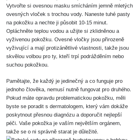
Vytvořte ⁢si ovesnou masku smícháním⁢ jemně‍ mletých
ovesných vloček​ s trochou vody. Naneste tuhé pasty
na pokožku a nechte ‍ji působit‌ 10-15 minut.
Opláchněte teplou vodou‍ a užijte si zklidněnou a
vyživenou pokožku. Ovesné vločky jsou přirozeně
vyživující a mají protizánětlivé vlastnosti, takže jsou⁢
skvělou volbou pro ty, ​kteří trpí podrážděním ⁢nebo
⁢suchou⁢ pokožkou.
Pamětajte, že každý je‌ jedinečný a​ co funguje pro
jednoho člověka,⁤ nemusí nutně fungovat pro druhého.
Pokud máte opravdu ⁢problematickou pokožku, měli
byste se ​poradit s dermatologem, který vám dokáže
poskytnout přesnou diagnózu a doporučit nejlepší‌
péči. Vaše pokožka je vaším největším orgánem,
takže ⁢se ‍o ni správně starat je důležité.