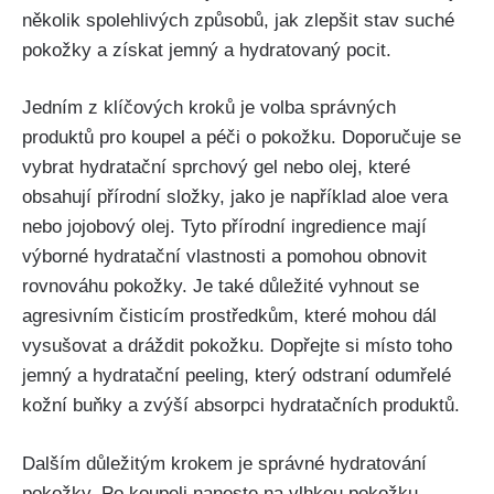
několik spolehlivých ​způsobů, jak zlepšit ⁤stav suché
pokožky a‌ získat jemný⁢ a hydratovaný pocit.
Jedním z klíčových ⁤kroků ‌je volba správných
produktů pro koupel a péči o pokožku. Doporučuje⁣ se
vybrat hydratační sprchový gel nebo ⁣olej, které⁣
obsahují přírodní složky, jako je například aloe vera⁣
nebo jojobový olej. Tyto přírodní ingredience mají
výborné hydratační vlastnosti a pomohou obnovit
rovnováhu​ pokožky. Je také⁤ důležité ​vyhnout ⁤se
agresivním čisticím prostředkům, které mohou dál
vysušovat a​ dráždit pokožku. Dopřejte si místo toho
jemný a hydratační peeling, který ⁤odstraní odumřelé⁤
kožní buňky‍ a⁣ zvýší⁣ absorpci hydratačních produktů.
Dalším‌ důležitým krokem je správné⁤ hydratování
pokožky. Po koupeli ‍naneste​ na vlhkou pokožku