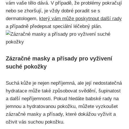
vám vaše tělo dává. V případě, že problémy pokračují
​nebo se zhoršují, je vždy dobré poradit se s
dermatologem,
který vám může poskytnout další rady
a případně předepsat‍ speciální léčebný plán.
Zázračné masky a přísady pro vyživení
suché pokožky
Suchá‍ kůže je nejen nepříjemná, ale její nedostatečná‍
hydratace​ může také způsobovat svědění, šupinatost
a další nepříjemnosti. Pokud ⁢hledáte babské rady ⁤na
jemnou a hydratovanou⁢ pokožku, můžete vyzkoušet
zázračné masky⁣ a ⁣přísady, které⁣ dokážou vyživit a
oživit vás suchou⁣ pokožku.