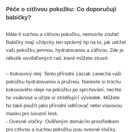
Péče o citlivou pokožku: Co doporučují
⁤babičky?
Máte-li suchou a citlivou pokožku,​ nemusíte ⁤zoufat!⁢
Babičky mají⁢ vždycky ten správný tip na to, jak udržet
vaši pokožku jemnou, hydratovanou a zářivou. Zde je
několik osvědčených rad, které můžete zkusit:
– Kokosový olej: Tento přírodní ​zázrak zanechá vaši⁣
pokožku hydratovanou⁢ a pružnou.​ Naneste si trochu
kokosového oleje na pokožku ⁢po sprchování, nechte
ho vsáknout a užijte ​si zklidňující výsledek. Můžete
ho také použít jako přírodní⁢ odličovač‍ nebo vlasovou
masku pro luxusní lesk.
-⁢ Ovesné vločky: Ověřeným ⁤domácím prostředkem
pro citlivou a ⁢suchou pokožku jsou ovesné⁣ vločky.