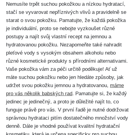
Nemusíte trpět suchou pokožkou a ‌nízkou hydratací,
stačí se vyvarovat nepříznivých vlivů a pravidelně se
starat⁤ o svou pokožku. Pamatujte, že každá‌ pokožka
je individuální, ‌proto se nebojte vyzkoušet různé
postupy ‍a najít svůj⁤ vlastní recept na ⁢jemnou a
hydratovanou pokožku. ⁤Nezapomeňte také⁤ nahradit
pleťové vody s vysokým obsahem alkoholu nebo
různé kosmetické produkty s přírodními alternativami.
Vaše pokožka vám za péči⁤ určitě poděkuje!​ Ať ‍už
máte suchou ​pokožku nebo ⁤jen hledáte​ způsoby, jak
udržet svou pokožku jemnou​ a hydratovanou,
máme‍
pro vás ⁢několik⁤ babských rad
. Pamatujte si, že‍ každý
jedinec je jedinečný, a proto⁣ je důležité najít⁤ to, co⁣
funguje právě pro vás.​ V první řadě je nutné dodržovat
správnou hydrataci pitím dostatečného množství vody
denně. Dále je vhodné používat kvalitní hydratační
kosmetiku, která je určena specificky ⁣pro ​suchou‌