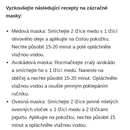
Vyzkoušejte⁢ následující recepty na zázračné
‌masky:
Medová maska:⁤ Smíchejte 2 lžíce medu s ⁢1⁤ lžící
olivového oleje a aplikujte na čistou pokožku.
Nechte působit⁣ 15-20 minut a⁤ poté opláchněte
vlažnou ⁣vodou.
Avokádová maska:‍ Rozmačkejte zralý ⁣avokádo
a ‌smíchejte ho s 1 lžící medu. ⁣Naneste⁢ na
obličej a nechte⁢ působit 15-20 ⁢minut. Opláchněte
vlažnou vodou a osušte jemným ​poklepáním
ručníku.
Ovesná maska: Smíchejte 2 lžíce jemně mletých
ovesných‍ vloček s 1 lžící medu ⁢a 2 lžičkami
jogurtu. Aplikujte na pokožku, nechte působit 15
minut a ‌opláchněte vlažnou vodou.