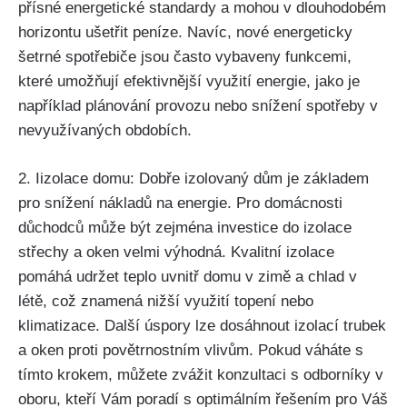
přísné energetické standardy a mohou v dlouhodobém
horizontu ušetřit peníze. Navíc, nové energeticky
šetrné spotřebiče jsou často vybaveny funkcemi,
které umožňují efektivnější využití energie, jako je
například plánování provozu nebo snížení spotřeby v
nevyužívaných obdobích.
2. Iizolace domu: Dobře izolovaný dům je základem
pro snížení nákladů na energie. Pro domácnosti
důchodců může být zejména investice do izolace
střechy a oken velmi výhodná. Kvalitní izolace
pomáhá udržet teplo uvnitř domu v zimě a chlad v
létě, což znamená nižší využití topení nebo
klimatizace. Další úspory lze dosáhnout izolací trubek
a oken proti povětrnostním vlivům. Pokud váháte s
tímto krokem, můžete zvážit konzultaci s odborníky v
oboru, kteří Vám poradí s optimálním řešením pro Váš