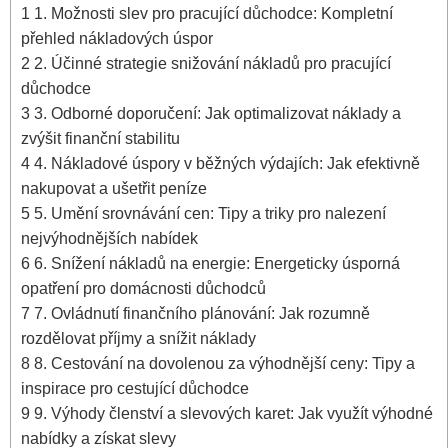
1
1. Možnosti slev pro pracující důchodce: Kompletní
přehled nákladových úspor
2
2. Účinné strategie snižování nákladů pro pracující
důchodce
3
3. Odborné doporučení: Jak optimalizovat náklady a
zvýšit finanční stabilitu
4
4. Nákladové úspory v běžných výdajích: Jak efektivně
nakupovat a ušetřit peníze
5
5. Umění srovnávání cen: Tipy a triky pro nalezení
nejvýhodnějších nabídek
6
6. Snížení nákladů na energie: Energeticky úsporná
opatření pro domácnosti důchodců
7
7. Ovládnutí finančního plánování: Jak rozumně
rozdělovat příjmy a snížit náklady
8
8. Cestování na dovolenou za výhodnější ceny: Tipy a
inspirace pro cestující důchodce
9
9. Výhody členství a slevových karet: Jak využít výhodné
nabídky a získat slevy