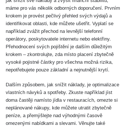
jak snížit své náklady a zvýšit finanční stabilitu,
máme pro vás několik odborných doporučení. Prvním
krokem je provést pečlivý přehled svých výdajů a
identifikovat oblasti, kde můžete ušetřit. Vyplatí se
například zvážit přechod na levnější telefonní
operátory, poskytovatele internetu nebo elektřiny.
Přehodnocení svých pojištění je dalším důležitým
krokem – zkontrolujte, zda místo placení zbytečně
vysoké pojistné částky pro všechna možná rizika,
nepotřebujete pouze základní a nejnutnější krytí.
Dalším způsobem, jak snížit náklady, je optimalizace
vlastních návyků a spotřeby. Zkuste například jíst
doma častěji namísto jídla v restauracích, omezte si
neplánované nákupy, kde můžete utratit zbytečně
peníze, a přemýšlejte nad výhodnými časově
omezenými nabídkami a slevami. Věnujte také