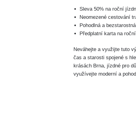
Sleva 50% na roční jízd
Neomezené cestování tram
Pohodlná a bezstarostná 
Předplatní karta⁤ na ‌ročn
Neváhejte ‍a využijte ⁣tuto
čas⁢ a starosti ⁤spojené s​ h
krásách ‌Brna, jízdné pro​ d
využívejte moderní a ​pohod