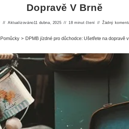
Dopravě V Brně
y
Aktualizováno
11 dubna, 2025
18 minut čtení
Žádný koment
Pomůcky
>
DPMB jízdné pro důchodce: Ušetřete na dopravě v