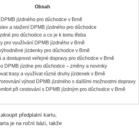
Obsah
 DPMB jízdného pro ⁤důchodce v Brně
slev a stažení DPMB jízdného⁤ pro důchodce
zdné pro‌ důchodce a co‌ je k tomu třeba
ipy⁤ pro využívání DPMB jízdného v Brně
zvýhodněné jízdenky⁤ pro důchodce v‌ Brně
jů⁣ a ‍dostupnost veřejné dopravy pro důchodce v Brně
e ⁣o⁢ DPMB jízdne pro důchodce – změny a ⁣novinky
vat⁤ trasy a využívat různé‌ druhy jízdenek⁤ v Brně
 Porovnání výhod‍ DPMB​ jízdného s dalšími možnostmi​ dopravy
mfort ⁢při cestování s DPMB jízdným pro⁤ důchodce v Brně
koupit předplatní ⁤kartu,
ta je na​ roční⁤ bázi, ⁤takže