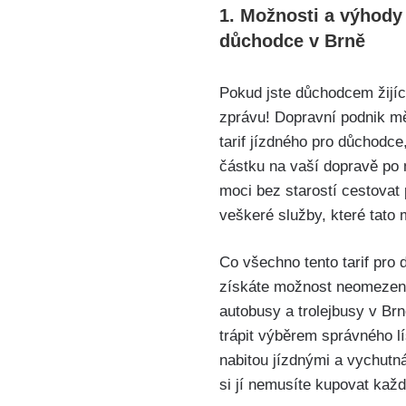
1. Možnosti a výhody
⁤důchodce v Brně
Pokud jste důchodcem‌ žijíc
zprávu! ​Dopravní​ podnik‌ 
tarif ​jízdného pro důchodce
částku na vaší⁢ dopravě po 
moci bez starostí cestovat
veškeré​ služby, které tato
Co‌ všechno tento‌ tarif ‍pro 
získáte ⁣možnost ⁣neomezen
⁤autobusy a trolejbusy v ‍Br
trápit ‌výběrem správného l
‌nabitou jízdnými a⁣ vychutná
si jí nemusíte kupovat kaž