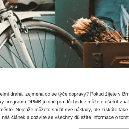
elmi drahá, zejména co se⁤ týče dopravy?​ Pokud žijete v Brn
ky⁢ programu ⁣DPMB​ jízdné pro důchodce můžete ušetřit‍ znač
stě.‍ Nejenže můžete snížit⁤ své náklady, ale ⁣získáte také⁣ n
si náš článek a dozvíte se všechny ⁣důležité​ informace o t