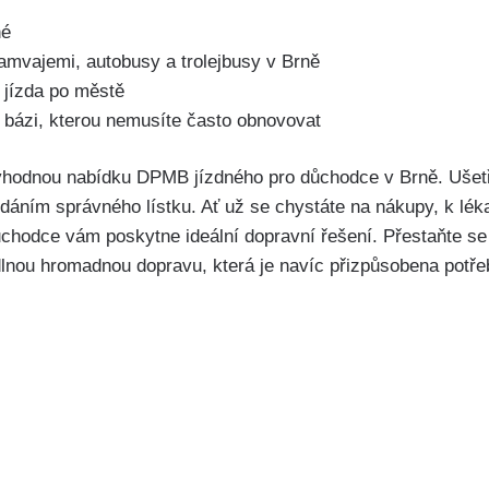
né
vajemi, autobusy ​a trolejbusy‌ v ⁣Brně
jízda po ⁤městě
í bázi,⁢ kterou​ nemusíte často​ obnovovat
 výhodnou nabídku DPMB jízdného pro⁣ důchodce v Brně. Ušetřít
ledáním správného lístku.⁤ Ať už​ se ⁢chystáte na nákupy, ‌k lé
ůchodce vám ⁢poskytne ⁢ideální dopravní řešení. ⁢Přestaňte ⁢se
lnou ​hromadnou‍ dopravu, ​která je navíc přizpůsobena potře