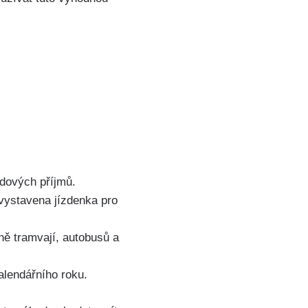
hodových příjmů.
vystavena⁢ jízdenka pro
ně tramvají, autobusů a
lendářního roku. ​