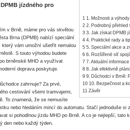
 DPMB jízdného pro
1
1. Možnosti a výhody
2
2. Podrobný přehled 
ím v ‍Brně, máme ⁤pro ⁢vás skvělou
3
3. Jak⁢ získat DPMB jí
města Brna (DPMB) nabízí speciální​
4
4. Praktické rady⁤ a t
, ​který vám umožní ‍ušetřit nemalou
5
5. Speciální ‌akce a 
​městě. S touto výhodou budete ​
6
6. Rozšířené ‍síť spo
 po brněnské ⁤MHD a⁢ využívat
7
7. ‍Aktuální informac
 moderní ⁢doprava poskytuje.
8
8.​ Jak efektivně pláno
9
9. Důchodci v⁤ Brně:⁤
10
10. Bezpečnost a ko
​důchodce ‍zahrnuje?⁣ Za⁢ prvé,⁢
11
Závěr
ého‌ cestování všemi tramvajemi,
ně.⁢ To‍ znamená, že ⁤se nemusíte
ístku nebo ‌hledáním mincí do automatu. Stačí jednoduše si za
vat si ⁣pohodlnou jízdu MHD po ​Brně. A ‍co⁣ je nejlepší, tato kar
dý den nebo každý týden.