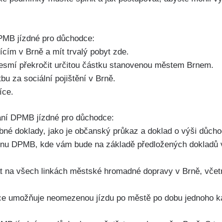
PMB jízdné pro důchodce:
ím v Brně‌ a⁢ mít trvalý⁤ pobyt zde.
esmí překročit určitou částku stanovenou⁤ městem Brnem.
atbu za sociální pojištění v Brně.
íce.
kání DPMB jízdné ​pro důchodce:
řebné⁢ doklady, jako je občanský⁣ průkaz a‍ doklad o výši důc
adnu‌ DPMB, ⁤kde vám bude na ‌základě předložených dokladů 
t na všech‌ linkách městské ​hromadné dopravy v⁣ Brně, včet
 umožňuje neomezenou jízdu⁢ po​ městě⁣ po dobu jednoho ⁤ka