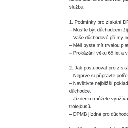
službu.
1. Podmínky pro získání D
– Musíte být důchodcem žijíc
– ⁣Vaše důchodové příjmy n
– ​Měli⁣ byste mít trvalou pl
– Prokázání věku 65 let a ‍v
2. Jak postupovat pro ‍zís
– Nejprve si ⁢připravte​ pot
– Navštivte nejbližší ⁢pokl
‍důchodce.
– Jízdenku můžete‌ využíva
trolejbusů.
– DPMB jízdné pro důchodce