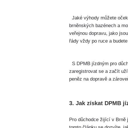
⁣ ⁤
‌ ⁢ Jaké výhody můžete​ oče
brněnských bazénech a možno
veřejnou dopravu, jako jsou 
řády vždy po ruce a budete
‍ ​ S DPMB jízdným pro důcho
zaregistrovat ⁢se a⁤ začít‍ u
peněz na ‍dopravě a zároveň
3. Jak⁢ získat DPMB jí
Pro​ důchodce žijící v Brně
tomto článku se dozvíte, ja