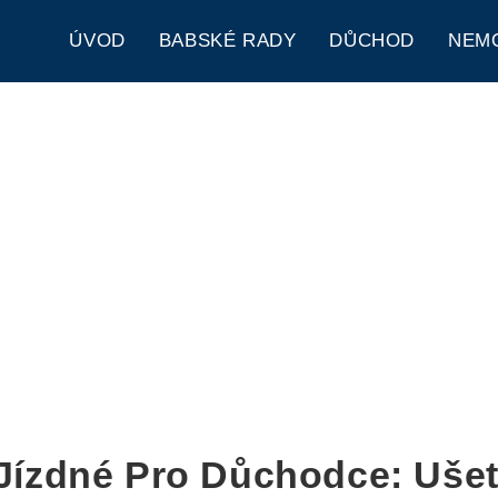
ÚVOD
BABSKÉ RADY
DŮCHOD
NEM
ízdné Pro Důchodce: Ušet