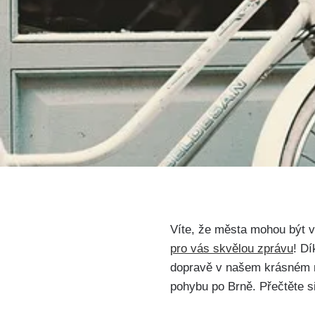
Víte,⁣ že města mohou být v
‍pro vás skvělou⁤ zprávu
! Dí
dopravě v našem ⁢krásném​ mě
pohybu po‌ Brně. Přečtěte 