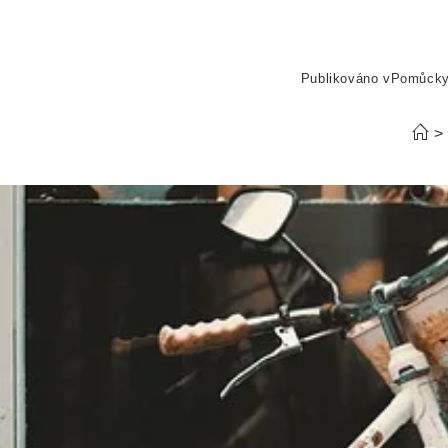
Publikováno v
Pomůck
>