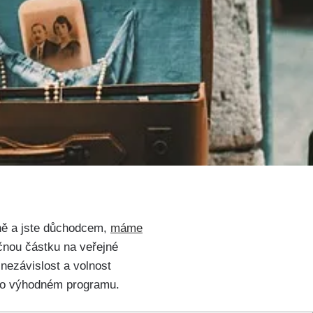
ě ⁣a ‌jste ‍důchodcem,
máme
nou​ částku na veřejné‍
ezávislost ⁣a ​volnost
omto výhodném programu.