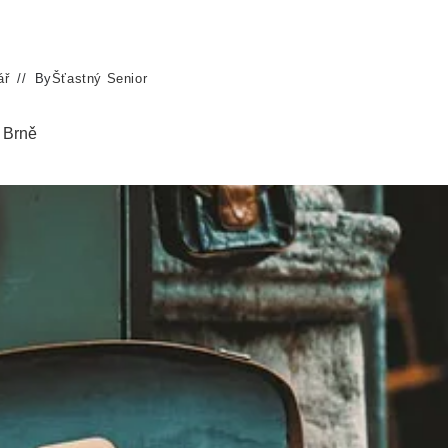
ář
By
Šťastný Senior
 Brně