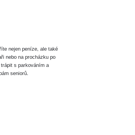
e ​nejen peníze, ale také⁢
kaři nebo na ⁣procházku po
 trápit s‍ parkováním a
bám​ seniorů.