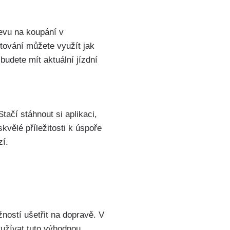
evu na koupání v ​
vání ⁣můžete využít‍ jak​
budete mít‌ aktuální jízdní
čí ‍stáhnout ⁣si⁢ aplikaci,
kvělé příležitosti⁢ k úspoře
zí.
ností ušetřit na⁢ dopravě. V
yužívat ‌tuto výhodnou