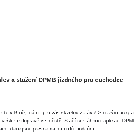
slev a stažení DPMB jízdného⁤ pro důchodce
‍žijete ⁣v Brně, máme pro vás skvělou zprávu! S ‍novým‍ pr
veškeré​ dopravě ⁢ve městě. Stačí si stáhnout aplikaci ‌DPMB 
ám,‌ které jsou ‍přesně na míru důchodcům.