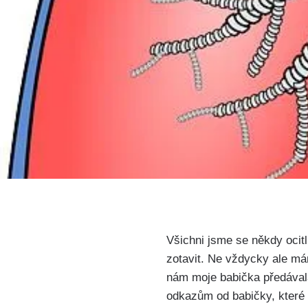
Všichni jsme ⁤se někdy ⁤ocitl
zotavit. Ne vždycky ale má
nám moje ⁢babička předávala
odkazům‌ od babičky, které p