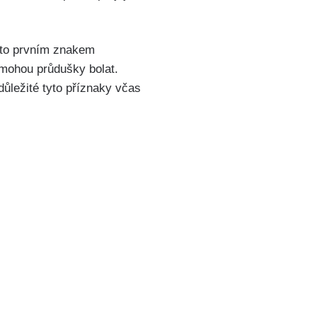
sto‍ prvním znakem
 mohou průdušky bolat. ​
 důležité tyto příznaky včas