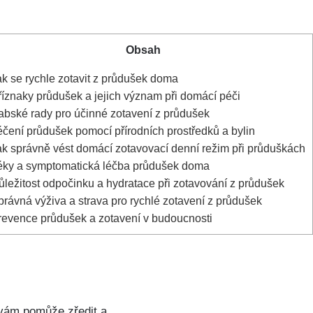
Obsah
k se⁤ rychle zotavit ⁤z průdušek doma
íznaky průdušek a jejich význam při domácí péči
bské⁣ rady pro účinné zotavení z průdušek
čení průdušek pomocí ⁤přírodních prostředků⁤ a bylin
k správně vést domácí⁣ zotavovací denní režim při průduškách
ky a symptomatická léčba průdušek doma
ležitost ‌odpočinku a hydratace při zotavování z průdušek
rávná výživa a‌ strava pro rychlé zotavení ⁣z průdušek
evence⁢ průdušek ⁤a zotavení v budoucnosti
m vám pomůže ‍zředit a