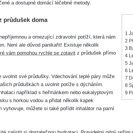
dčené a dostupné domácí léčebné‌ metody.
t ⁤z průdušek doma
1
Ja
epříjemnou a omezující zdravotní potíží, ⁢která nám
2
Př
. Není ale důvod panikařit! Existuje několik
3
Ba
eré vám ‌pomohou rychle se zotavit
z ⁢průdušek přímo
4
Lé
5
Ja
6
Lé
 uvolnit své průdušky. Vdechování⁢ teplé páry může⁢
7
Dů
vašich průduškách a uvolnit potíže s dýcháním.
8
Sp
 inhalaci například s heřmánkem nebo eukalyptovým
9
Pr
misku s ‍horkou vodou ⁣a přidat‌ několik kapek
vyhovuje, můžete‍ si také​ pořídit inhalátor na parní
ežité zajistit si ⁣dostatečnou hydrataci. Pravidelný pitný reži