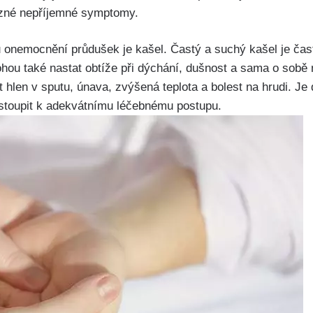
ůzné nepříjemné symptomy.
 onemocnění průdušek je kašel. Častý ‌a suchý kašel je ča
hou také‍ nastat obtíže ⁢při dýchání, dušnost a sama o sobě⁤
hlen v sputu, únava, ⁣zvýšená teplota a ⁢bolest‍ na hrudi. Je
řistoupit k adekvátnímu léčebnému postupu.