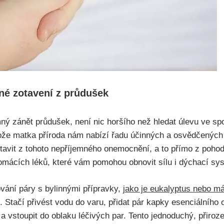
nné zotavení z průdušek
ný zánět průdušek, není nic horšího než hledat úlevu ve ⁢sp
otože matka příroda nám nabízí řadu účinných a​ osvědčenýc
avit z tohoto​ nepříjemného onemocnění, a ‍to přímo⁤ z poho
domácích léků, které vám‍ pomohou obnovit sílu i dýchací sy
vání páry s bylinnými přípravky,
jako je eukalyptus‍ nebo m
. Stačí‍ přivést vodu do varu, přidat pár kapky esenciálního
a vstoupit ⁢do oblaku‌ léčivých par. Tento jednoduchý, přiroz