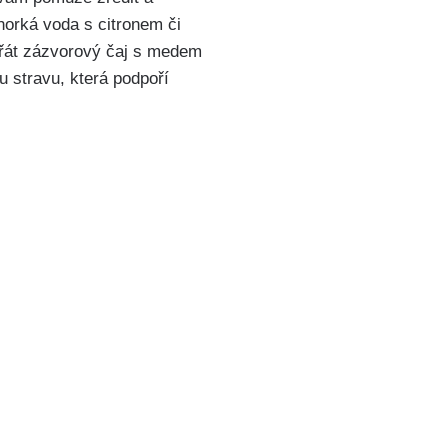
 horká voda ‌s citronem či
přát zázvorový čaj s medem
 stravu, ⁤která podpoří