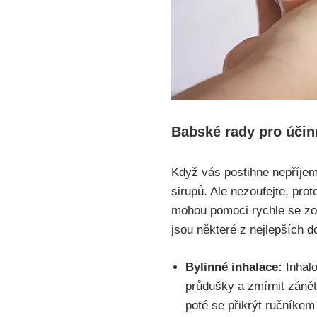
Babské⁣ rady pro úči
Když vás postihne nepříjem
sirupů. Ale nezoufejte, pr
mohou pomoci⁣ rychle se zot
jsou některé z nejlepších 
Bylinné inhalace:
Inhalo
průdušky a zmírnit zánět
poté se přikrýt ručníkem 