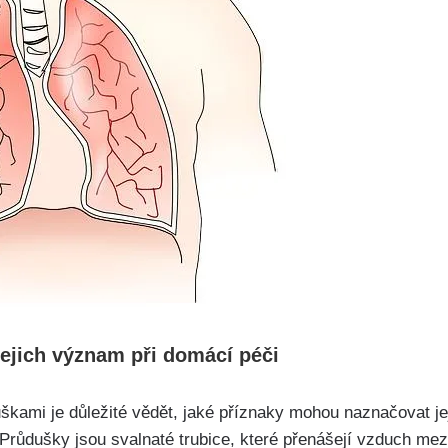
jejich význam při domácí péči
uškami je důležité vědět, jaké příznaky mohou naznačovat je
Průdušky jsou svalnaté trubice, které přenášejí vzduch mezi h