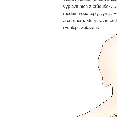
vyplavit hlen​ z průdušek. D
medem nebo teplý vývar.⁢ 
a citronem, který navíc⁢ po
rychlejší‌ zotavení.