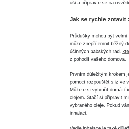
uši a připravte se na osvě
Jak se⁤ rychle zotavi
Průdušky ‌mohou být velmi n
může znepříjemnit běžný den
‍účinných babských rad,
kt
z pohodlí vašeho domova.
Prvním důležitým krokem je
pomoci rozpouštět sliz ve 
Můžete si vytvořit domácí
‍olejem. Stačí si‌ připravit⁤ 
vybraného oleje. Pokud vám 
inhalaci.
Vedle inhalace​ je ⁢také důl