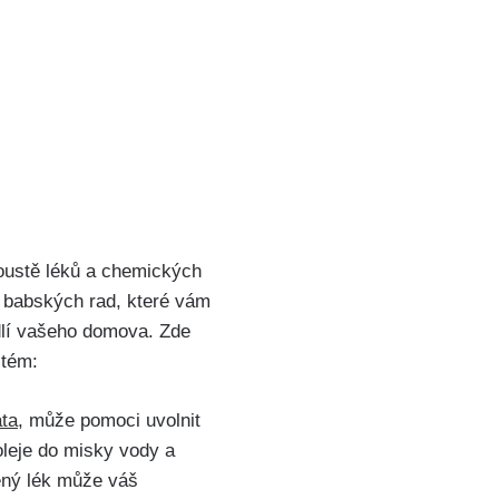
oustě ⁢léků a chemických
h babských rad, které vám
dlí vašeho domova.⁣ Zde
stém:
áta
, může pomoci⁢ uvolnit
 oleje do misky vody a
ený lék‌ může váš