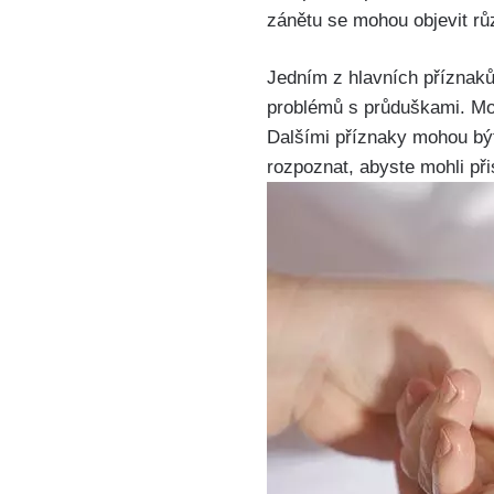
zánětu se mohou objevit​ r
Jedním z hlavních příznaků
problémů ​s průduškami. ⁢Mo
Dalšími příznaky ⁣mohou být 
rozpoznat, abyste‌ mohli p