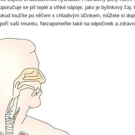
oporučuje se pít teplé a vlhké nápoje, jako​ je bylinkový​ čaj,
Pokud toužíte po něčem ⁤s chladivým účinkem, můžete si do
dpoří vaši imunitu. Nezapomeňte ‌také na odpočinek a zdravou