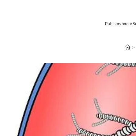
Publikováno v
B
>