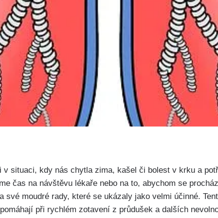
i ⁣v situaci, kdy nás chytla zima, kašel či bolest‌ v krku⁤ a po
me čas na návštěvu lékaře nebo na​ to, ⁢abychom se procháze
 své moudré rady, které se ukázaly⁢ jako velmi⁣ účinné. Ten
omáhají při rychlém zotavení‌ z průdušek⁢ a⁤ dalších nevolnos