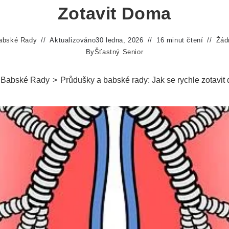
Zotavit Doma
abské Rady
Aktualizováno
30 ledna, 2026
16 minut čtení
Žád
By
Šťastný Senior
Babské Rady
>
Průdušky a babské rady: Jak se rychle zotavit