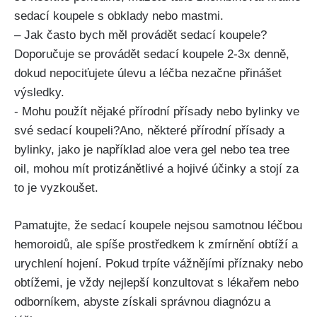
⁣sedací koupele s obklady nebo mastmi.
– Jak často​ bych​ měl provádět ​sedací koupele?
⁢Doporučuje se provádět sedací koupele 2-3x⁣ denně,
dokud nepociťujete úlevu a ⁤léčba nezačne přinášet
výsledky.
-‍ Mohu použít nějaké přírodní ​přísady nebo bylinky ve
své sedací koupeli?Ano, některé přírodní⁣ přísady a
⁣bylinky, ​jako je například aloe ‌vera gel nebo ​tea tree
oil, mohou ⁣mít⁣ protizánětlivé a hojivé ‍účinky a stojí za
to⁢ je vyzkoušet.
Pamatujte, že sedací koupele nejsou samotnou léčbou
hemoroidů, ale spíše prostředkem k ​zmírnění obtíží a⁣
urychlení hojení. Pokud trpíte vážnějími ​příznaky nebo
obtížemi, je ‌vždy ​nejlepší konzultovat ⁣s lékařem nebo
odborníkem,‍ abyste získali správnou ⁣diagnózu a‍