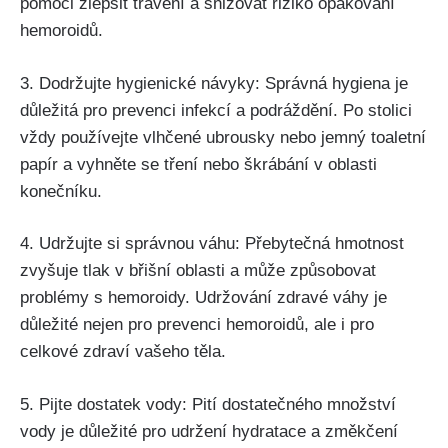
pomoci ⁣zlepšit ⁣trávení‍ a snižovat riziko opakování
hemoroidů.
3. Dodržujte hygienické návyky: Správná⁣ hygiena je
důležitá⁢ pro prevenci infekcí⁣ a podráždění. Po stolici
vždy‌ používejte vlhčené ubrousky nebo jemný toaletní
papír a vyhněte ‌se tření nebo‍ škrábání v ⁤oblasti
konečníku.
4. Udržujte ⁤si správnou ‍váhu: Přebytečná hmotnost
zvyšuje tlak v břišní oblasti a může způsobovat
problémy⁢ s hemoroidy. Udržování zdravé váhy je
⁤důležité nejen pro prevenci hemoroidů, ale i pro
celkové zdraví vašeho těla.
5. Pijte⁣ dostatek vody: ‌Pití dostatečného množství
vody je důležité pro​ udržení hydratace a změkčení⁣