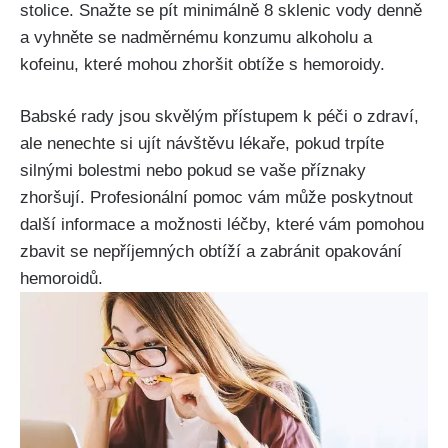
stolice.‍ Snažte se pít ​minimálně 8 sklenic⁤ vody denně⁢
a⁣ vyhněte se ‌nadměrnému konzumu alkoholu a
kofeinu, které ‍mohou zhoršit ‌obtíže s‌ hemoroidy.
Babské ‌rady‌ jsou skvělým přístupem k péči o zdraví,
ale nenechte si ujít návštěvu lékaře, ⁢pokud trpíte
silnými bolestmi nebo pokud ⁤se vaše příznaky
zhoršují. Profesionální pomoc vám může poskytnout
další informace a možnosti léčby, které vám pomohou​
zbavit se nepříjemných obtíží ‍a zabránit opakování
hemoroidů.