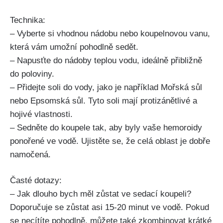
Technika:
– Vyberte si vhodnou nádobu nebo koupelnovou vanu,​
která vám umožní pohodlně sedět.
– Napusťte do nádoby teplou vodu,‌ ideálně přibližně
do⁣ poloviny.
– Přidejte soli do ‌vody, jako je například Mořská sůl
nebo ⁣Epsomská sůl. Tyto soli mají protizánětlivé ⁢a‍
hojivé vlastnosti.
– Sedněte do koupele⁣ tak, aby byly⁣ vaše hemoroidy
ponořené ve vodě.‌ Ujistěte ⁢se, že celá oblast je ⁣dobře
namočená.
Časté dotazy:
– Jak ⁢dlouho​ bych měl ⁢zůstat ve sedací ⁢koupeli?
Doporučuje se‍ zůstat asi 15-20 minut ve vodě. Pokud
se necítíte pohodlně, můžete také⁤ zkombinovat ‌krátké