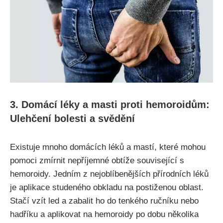
3.​ Domácí léky a⁤ masti ‍proti⁤ hemoroidům:
Ulehčení bolesti a svědění
Existuje mnoho domácích léků a mastí,⁤ které mohou
pomoci zmírnit nepříjemné⁤ obtíže související s
hemoroidy. Jedním‍ z ​nejoblíbenějších přírodních léků
je aplikace studeného obkladu ⁢na postiženou oblast.
Stačí vzít led a zabalit ho do tenkého ručníku nebo
hadříku a ‌aplikovat ​na hemoroidy ⁣po dobu několika