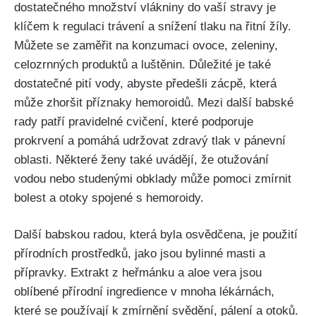
dostatečného množství vlákniny do vaší⁤ stravy je
klíčem k regulaci trávení a ⁣snížení tlaku na řitní žíly.
Můžete se zaměřit na konzumaci ovoce,⁣ zeleniny,
celozrnných produktů a luštěnin. Důležité je také
dostatečné ⁤pití vody, ‍abyste předešli zácpě,⁤ která⁤
může zhoršit příznaky hemoroidů.‌ Mezi další babské
‍rady patří pravidelné ⁢cvičení, které ​podporuje
prokrvení a pomáhá udržovat⁣ zdravý tlak v‌ pánevní
oblasti. Některé ženy také uvádějí, ‌že otužování
vodou nebo studenými⁣ obklady může pomoci zmírnit
bolest a ‌otoky spojené s hemoroidy.
Další babskou radou, která byla osvědčena, je⁤ použití
přírodních prostředků, jako jsou bylinné masti a
‌přípravky. Extrakt z heřmánku a aloe vera jsou
oblíbené přírodní ingredience v mnoha lékárnách,
které se používají k ​zmírnění svědění, pálení a⁢ otoků.