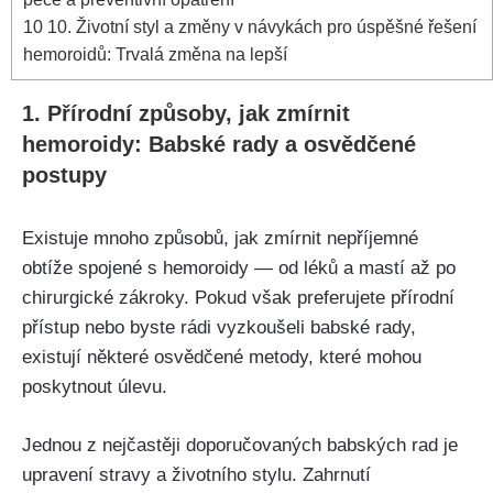
10
10. Životní styl⁢ a změny ​v ⁢návykách pro úspěšné řešení
hemoroidů: Trvalá změna na lepší
1. ‌Přírodní ⁤způsoby,‍ jak⁢ zmírnit
hemoroidy: Babské rady a osvědčené
postupy
Existuje mnoho způsobů, jak‌ zmírnit nepříjemné
obtíže spojené s ​hemoroidy — od ‌léků a mastí⁢ až po
chirurgické zákroky. Pokud však preferujete přírodní
⁤přístup nebo byste rádi vyzkoušeli babské⁢ rady,
existují některé osvědčené metody,⁣ které mohou
poskytnout ​úlevu.
Jednou z‍ nejčastěji doporučovaných babských ​rad je
⁤upravení stravy a životního stylu. ‌Zahrnutí