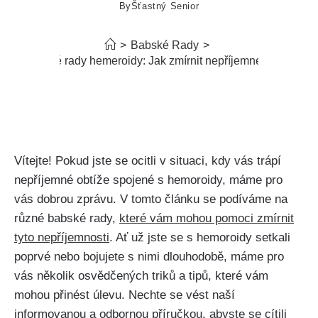
By
Šťastný Senior
>
Babské Rady
>
Babské rady hemeroidy: Jak zmírnit nepříjemné obtíže
Vítejte! Pokud jste se ocitli v situaci, kdy vás trápí
‍nepříjemné obtíže⁣ spojené s hemoroidy,⁤ máme ‍pro
vás ‌dobrou ⁤zprávu. V tomto článku se podíváme na
různé babské rady,
které ⁢vám mohou pomoci zmírnit
tyto ‍nepříjemnosti
. Ať už ⁢jste se s hemoroidy ‌setkali
poprvé nebo bojujete s nimi dlouhodobě, máme pro
vás několik osvědčených triků a tipů, které vám
mohou ⁤přinést úlevu. Nechte se vést‍ naší
informovanou⁣ a odbornou příručkou, abyste⁤ se cítili​