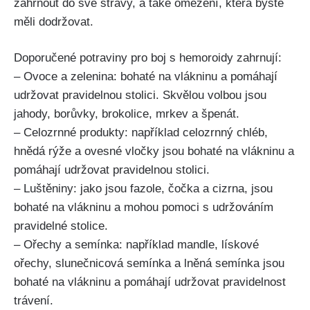
zahrnout do ‌své stravy,​ a také omezení, která byste
měli dodržovat.
Doporučené ⁢potraviny pro⁢ boj s hemoroidy zahrnují:
– Ovoce‌ a zelenina: bohaté na vlákninu a pomáhají
udržovat pravidelnou‌ stolici. Skvělou volbou jsou
jahody, borůvky, brokolice, mrkev a špenát.
– Celozrnné produkty: například celozrnný chléb,
hnědá rýže a ovesné vločky jsou bohaté na​ vlákninu a
‍pomáhají‌ udržovat pravidelnou stolici.
– Luštěniny: jako jsou ⁢fazole, ‌čočka⁤ a cizrna, jsou
bohaté na vlákninu a mohou pomoci s udržováním
pravidelné stolice.
– Ořechy a semínka: například mandle,⁢ lískové
ořechy, ⁤slunečnicová semínka a lněná semínka jsou
bohaté na⁣ vlákninu⁢ a pomáhají‌ udržovat ​pravidelnost
trávení.