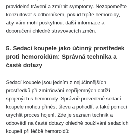
pravidelné trávení a zmírnit symptomy. Nezapomeňte
konzultovat s ‍odborníkem, pokud‌ trpíte hemoroidy,
aby vám mohl poskytnout⁤ další informace‍ a
⁢doporučení ohledně stravovacích změn.
5. Sedací⁢ koupele jako⁤ účinný⁤ prostředek
proti hemoroidům:​ Správná technika a
časté ​dotazy
Sedací koupele jsou ​jedním z nejúčinnějších
prostředků při zmírňování nepříjemných obtíží
spojených s hemoroidy. Správně provedené sedací
koupele mohou přinést úlevu a‍ pohodlí, a také pomoci
urychlit proces hojení. Zde je seznam technik a
odpovědí na časté dotazy ohledně používání sedacích
‌koupelí při⁣ léčbě hemoroidů: