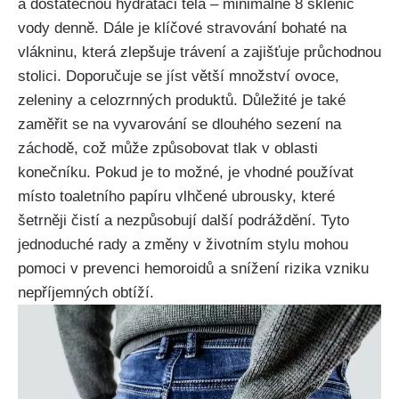
a ‍dostatečnou hydrataci⁤ těla – minimálně 8‌ sklenic
⁤vody‍ denně. Dále je klíčové stravování bohaté na
vlákninu, která zlepšuje‍ trávení a ‌zajišťuje ‍průchodnou‍
stolici. Doporučuje se jíst větší množství ovoce,
zeleniny‍ a celozrnných ​produktů. Důležité je také
zaměřit se na ‌vyvarování se dlouhého sezení na
záchodě, což‍ může způsobovat tlak‍ v oblasti
konečníku. Pokud ‌je to možné, je‌ vhodné⁤ používat
místo⁢ toaletního papíru vlhčené‍ ubrousky, které
šetrněji ‌čistí ‌a nezpůsobují další podráždění. ​Tyto
jednoduché rady ‌a‍ změny v životním ​stylu ​mohou
⁣pomoci v prevenci hemoroidů a snížení rizika vzniku
nepříjemných obtíží.