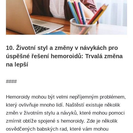
10. Životní styl⁢ a změny ​v ⁢návykách pro
úspěšné řešení hemoroidů: Trvalá změna
na lepší
####⁤
Hemoroidy mohou být velmi nepříjemným ⁣problémem,
který​ ovlivňuje mnoho lidí. Naštěstí‌ existuje několik
změn v životním stylu⁤ a návyků, ‍které⁣ mohou pomoci
zmírnit ‌obtíže spojené s hemoroidy. Zde je několik
osvědčených babských rad, které vám mohou