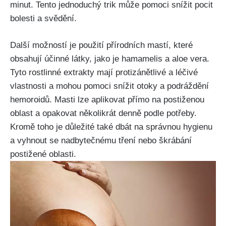
minut. Tento jednoduchý trik ⁣může pomoci snížit pocit⁣
bolesti‍ a svědění.
Další možností je použití přírodních⁣ mastí, které
‌obsahují účinné látky, jako je hamamelis a aloe vera.
Tyto rostlinné extrakty mají protizánětlivé ⁤a léčivé
⁣vlastnosti ⁤a mohou pomoci snížit otoky a‌ podráždění
hemoroidů. Masti lze aplikovat přímo ⁢na postiženou
‌oblast a opakovat několikrát denně podle potřeby.
Kromě toho je důležité také dbát na‍ správnou hygienu
a vyhnout se nadbytečnému tření nebo škrábání‍
postižené oblasti.