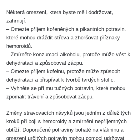
Některá⁤ omezení,‌ která byste měli dodržovat,
zahrnují:
– Omezte příjem ​kořeněných ⁢a ⁤pikantních potravin,
které mohou dráždit střeva⁤ a zhoršovat ⁣příznaky
hemoroidů.
– Zmírněte ‌konzumaci alkoholu, protože může vést k
dehydrataci a‌ způsobovat zácpu.
– Omezte příjem kofeinu, protože může způsobit
dehydrataci a přispívat⁣ k ⁤tvorbě⁣ tvrdých stolic.
– ⁣Vyhněte se příjmu tučných ⁤potravin, které mohou
zpomalit trávení a způsobovat zácpu.
Změny ​stravovacích ⁤návyků jsou jedním z důležitých
kroků při boji ⁤s hemoroidy⁣ a ⁤zmírnění nepříjemných
obtíží. Doporučené‌ potraviny bohaté ⁣na vlákninu a
omezení určitých potravin mohou pomoci⁤ udržovat