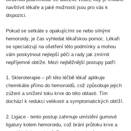
navštívit lékaře a jaké⁣ možnosti jsou pro‌ vás​ k⁤
dispozici.
Pokud se setkáte s opakujícími se​ nebo silnými
hemoroidy,‌ je čas vyhledat lékařskou pomoc. Lékaři⁣
se specializují na ošetření této podmínky a mohou
vám poskytnout nejlepší⁢ péči a ‌rady jak zmírnit
nepříjemné obtíže. Mezi nejběžnější‍ postupy ⁣patří:
1. Skleroterapie – ⁤při této léčbě lékař​ aplikuje
‌chemikálie přímo do hemoroidů,​ což způsobuje‌ jejich
zúžení ‍a​ snížení toku krve do této oblasti. Tím
dochází ⁤k ⁢redukci ⁣velikosti⁤ a symptomatických obtíží.
2. Ligace ‌- tento⁢ postup zahrnuje umístění gumové
ligatury kolem hemoroidu, což brání⁣ průtoku krve a