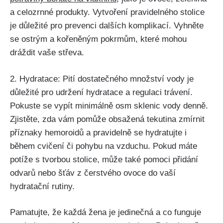
a ⁣celozrnné produkty. Vytvoření pravidelného stolice
je⁤ důležité pro⁤ prevenci dalších komplikací. Vyhněte
se ostrým a ‌kořeněným pokrmům, které mohou
dráždit vaše⁣ střeva.
2.⁣ Hydratace: Pití dostatečného množství vody je
důležité ⁤pro udržení hydratace a regulaci trávení.
Pokuste​ se vypít minimálně osm sklenic⁣ vody denně.
Zjistěte, zda vám pomůže obsažená tekutina⁣ zmírnit⁢
příznaky hemoroidů a pravidelně se hydratujte i
během cvičení či ‍pohybu na ‌vzduchu. Pokud máte
‌potíže ⁢s tvorbou stolice, může také pomoci ⁣přidání
odvarů‍ nebo šťáv z čerstvého ovoce do vaší
hydratační rutiny.
Pamatujte, že každá žena je jedinečná a co funguje