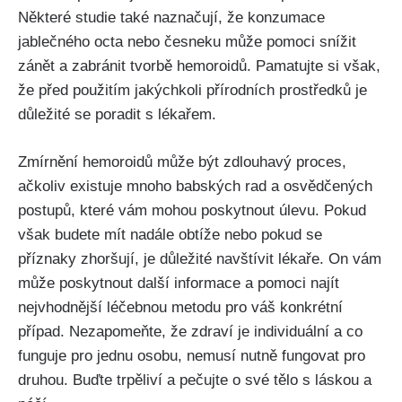
Některé studie také⁣ naznačují, že konzumace
jablečného octa nebo česneku může pomoci snížit
zánět a zabránit tvorbě hemoroidů. Pamatujte si však,
že před použitím jakýchkoli ⁢přírodních prostředků je
důležité se poradit s lékařem.
Zmírnění hemoroidů může být zdlouhavý proces,
ačkoliv existuje mnoho babských rad a osvědčených
postupů, které vám mohou‌ poskytnout úlevu. ‌Pokud
však budete mít nadále obtíže nebo pokud se
příznaky zhoršují, je důležité navštívit lékaře. On vám
může poskytnout ⁢další informace a pomoci ⁢najít
nejvhodnější léčebnou metodu pro váš konkrétní
‍případ. Nezapomeňte, že zdraví​ je individuální a ⁢co
funguje pro jednu osobu, nemusí nutně fungovat⁢ pro
druhou. Buďte trpěliví​ a pečujte o své​ tělo s láskou a