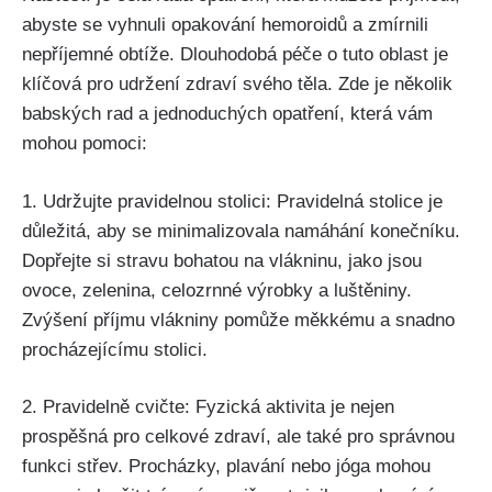
abyste se vyhnuli​ opakování hemoroidů a zmírnili
nepříjemné⁤ obtíže. ‌Dlouhodobá péče o tuto oblast‌ je
‍klíčová ‍pro udržení zdraví svého těla. ‍Zde je⁢ několik
babských rad a jednoduchých opatření, která vám
mohou‍ pomoci:
1. Udržujte pravidelnou stolici: Pravidelná stolice je
důležitá,⁢ aby se minimalizovala namáhání konečníku.​
Dopřejte si stravu bohatou na vlákninu, jako jsou⁢
ovoce, zelenina, celozrnné výrobky a luštěniny.
‍Zvýšení příjmu vlákniny pomůže měkkému a snadno
procházejícímu stolici.
2. Pravidelně cvičte: Fyzická aktivita je nejen
‍prospěšná ⁤pro celkové zdraví, ​ale také pro správnou ​
funkci ⁣střev. ⁢Procházky, plavání nebo jóga mohou