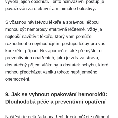
vyvolá jejich opadnutí. Tento ‍neinvazivní postup⁢ je
považován ‌za efektivní a minimálně bolestivý.⁣
S včasnou návštěvou lékaře a správnou léčbou
mohou⁤ být hemoroidy efektivně léčitelné. Vždy‌ je
nejlepší navštívit lékaře,⁤ který vám​ pomůže⁣
rozhodnout o nejvhodnějším postupu léčby pro váš
konkrétní případ. Nezapomeňte‌ také‌ přemýšlet o
preventivních opatřeních, jako je zdravá strava,
⁢dostatečný příjem vlákniny a‍ dostatek pohybu, které
mohou předcházet vzniku tohoto nepříjemného​
onemocnění.
9. Jak se vyhnout⁣ opakování hemoroidů:
Dlouhodobá péče a preventivní opatření
Naštěstí je celá řada opatření, ⁣která můžete⁤ přijmout,