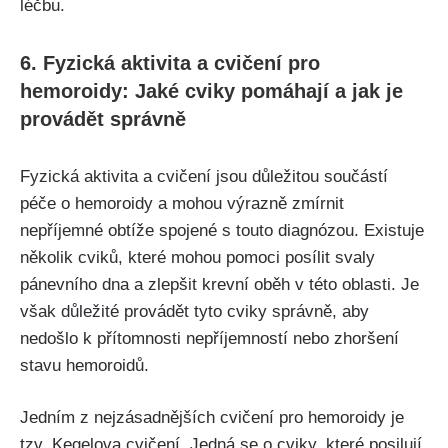
léčbu.
6. Fyzická aktivita a cvičení pro
⁤hemoroidy: Jaké cviky‍ pomáhají ⁤a jak ⁣je
provádět ⁤správně
Fyzická ⁢aktivita a cvičení⁤ jsou ​důležitou součástí⁢
péče‌ o ⁢hemoroidy a mohou výrazně zmírnit
nepříjemné​ obtíže ‌spojené ⁢s touto diagnózou. Existuje⁣
několik cviků, které mohou pomoci ‍posílit svaly
pánevního⁤ dna a zlepšit krevní⁣ oběh v této oblasti. Je‍
však důležité provádět ⁤tyto ‌cviky správně, aby
nedošlo k přítomnosti⁤ nepříjemností ⁤nebo zhoršení
stavu hemoroidů.
Jedním z nejzásadnějších cvičení pro hemoroidy je
tzv. Kegelova cvičení. Jedná‌ se​ o cviky, které posilují