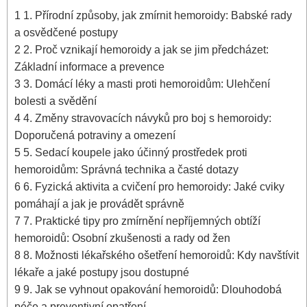
1
1. ‌Přírodní ⁤způsoby,‍ jak⁢ zmírnit hemoroidy: Babské rady
a osvědčené postupy
2
2. Proč vznikají ‌hemoroidy a jak se jim předcházet:
Základní informace a prevence
3
3.​ Domácí léky a⁤ masti ‍proti⁤ hemoroidům: Ulehčení
bolesti a svědění
4
4. Změny stravovacích návyků⁤ pro boj s hemoroidy: ​
Doporučená potraviny a omezení
5
5. Sedací⁢ koupele jako⁤ účinný⁤ prostředek proti
hemoroidům:​ Správná technika a časté ​dotazy
6
6. Fyzická aktivita a cvičení pro ⁤hemoroidy: Jaké cviky‍
pomáhají ⁤a jak ⁣je provádět ⁤správně
7
7. Praktické tipy pro zmírnění nepříjemných obtíží
hemoroidů: Osobní zkušenosti a rady⁤ od žen
8
8.⁤ Možnosti lékařského ošetření hemoroidů: Kdy‌ navštívit
lékaře a jaké postupy jsou dostupné
9
9. Jak se vyhnout⁣ opakování hemoroidů: Dlouhodobá
péče a preventivní opatření