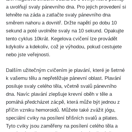
a uvolňují svaly⁣ pánevního dna. Pro jejich‌ provedení si
lehněte na záda a zatlačte svaly pánevního dna ​
směrem nahoru a⁣ dovnitř. Držte napětí ‍po ⁢dobu 10
sekund a poté uvolněte svaly na 10 sekund. Opakujte
tento cyklus 10krát. Kegelova cvičení lze provádět
kdykoliv a ‍kdekoliv, což je⁤ výhodou, pokud cestujete
nebo jste veřejnosti.
Dalším užitečným cvičením je plavání, které‍ je ​šetrné
k vašemu ⁢tělu a nepřetěžuje pánevní oblast. ‍Plavání⁢
posiluje svaly⁤ celého těla, včetně ‌svalů pánevního
dna. Navíc plavání zlepšuje⁢ krevní oběh v těle​ a​
pomáhá předcházet zácpě, která​ může být ‌jednou ⁢z
příčin​ vzniku ⁤hemoroidů. Můžete také zvážit ​jógu,
speciální cviky na‍ posílení břišních svalů a pilates.
Tyto cviky jsou zaměřeny​ na posílení celého těla a