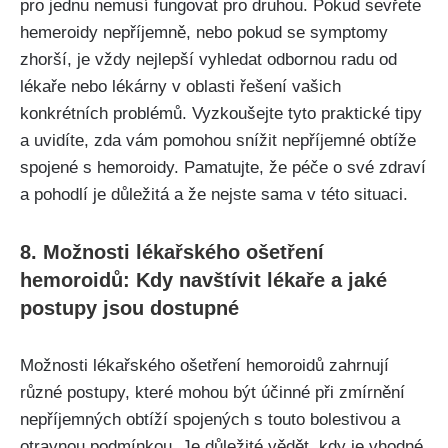
pro jednu nemusí fungovat pro druhou.⁣ Pokud sevřete
hemeroidy nepříjemně,‍ nebo pokud se ⁤symptomy ​
zhorší, ⁤je⁢ vždy nejlepší vyhledat odbornou radu od
lékaře nebo​ lékárny v oblasti řešení vašich
‌konkrétních⁢ problémů. Vyzkoušejte tyto praktické tipy
a uvidíte, zda vám⁢ pomohou snížit nepříjemné obtíže
spojené s hemoroidy. Pamatujte, že péče o své zdraví
a pohodlí je ‍důležitá a že⁣ nejste sama v​ této situaci.
8.⁤ Možnosti lékařského ošetření
hemoroidů: Kdy‌ navštívit lékaře a jaké
postupy jsou dostupné
Možnosti lékařského ošetření hemoroidů zahrnují
různé ‍postupy, které⁣ mohou být účinné při zmírnění
nepříjemných ⁤obtíží spojených ⁤s touto bolestivou ‌a
otravnou podmínkou. Je důležité vědět, kdy je vhodné⁣