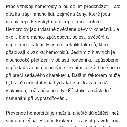
Proč vznikají hemoroidy‍ a​ jak se jim předcházet? Tato
otázka trápí mnoho‌ lidí, zejména ženy, které jsou
náchylnější k výskytu této nepříjemné potíže.
Hemoroidy jsou vlastně ⁣zvětšené cévy v konečníku a‌
okolí, ​které mohou způsobovat bolest, svědění a
nepříjemné ⁢pálení. Existuje několik​ faktorů, ​které
přispívají k vzniku hemoroidů. Jedním z hlavních ​je
dlouhodobé přetížení v ‍oblasti konečníku, způsobené
například zácpou, dlouhým sezením na ⁣záchodě nebo
při práci⁢ sedavého‍ charakteru.⁣ Dalším faktorem může
být ⁢také nedostatečná hydratace ‍a strava chudá
vlákninou,‍ což‌ způsobuje ⁣tvrdší ‌stolici a následné
namáhání ‌při vyprazdňování.
Prevence hemoroidů je možná, a ⁢ještě důležitější​ než⁣
samotná léčba. Prvním krokem je zajistit pravidelnou⁢