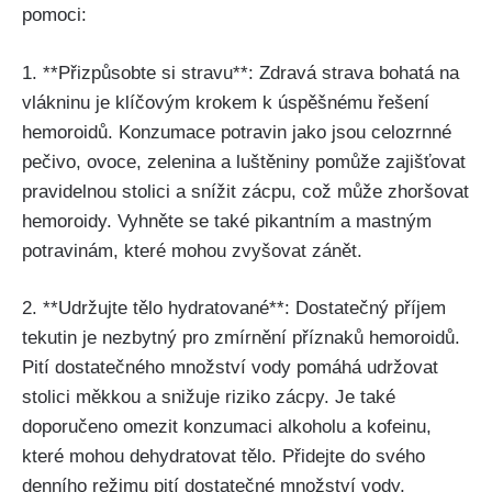
‌pomoci:
1. ‍**Přizpůsobte si stravu**: Zdravá strava bohatá na⁢
vlákninu je klíčovým krokem k úspěšnému​ řešení
hemoroidů. ‍Konzumace potravin jako jsou celozrnné
pečivo, ‍ovoce, zelenina a luštěniny ⁤pomůže zajišťovat
pravidelnou stolici⁤ a ⁢snížit zácpu, což může ‍zhoršovat
hemoroidy. ‍Vyhněte se také pikantním⁤ a mastným​
potravinám, které mohou zvyšovat zánět.
2. **Udržujte ‌tělo hydratované**: Dostatečný ⁢příjem
tekutin je nezbytný pro zmírnění příznaků hemoroidů.
Pití ‌dostatečného množství vody pomáhá‌ udržovat
stolici měkkou a ⁤snižuje⁤ riziko zácpy. Je také
doporučeno omezit konzumaci alkoholu a kofeinu,⁣
které ​mohou dehydratovat tělo. Přidejte do svého‌
denního​ režimu ⁤pití⁤ dostatečné množství vody,