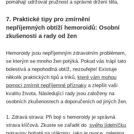
‌pomáhají udržovat pružnost a‌ správné držení‌ těla.
7. Praktické tipy pro zmírnění
nepříjemných obtíží hemoroidů: Osobní
zkušenosti a rady⁤ od žen
Hemoroidy jsou nepříjemným‌ zdravotním problémem,
se kterým se mnoho⁣ žen potýká. Pokud‌ vás trápí tato
bolestivá a nepohodlná obtíž, nezoufejte! ‍Existuje
několik praktických⁢ tipů a triků,
které vám mohou
pomoci zmírnit nepříjemné příznaky
a ⁣zlepšit vaši
kvalitu života.‌ Následující‌ rady jsou‍ založeny na
osobních zkušenostech a doporučeních od jiných žen.
1. Zdravá​ strava: Při boji s hemoroidy je správná
strava klíčová. Zkuste se zařadit do ‌
svého jídelníčku
‌potraviny⁤ bohaté‌ na vlákninu
, jako⁣ je ovoce,⁢ zelenina