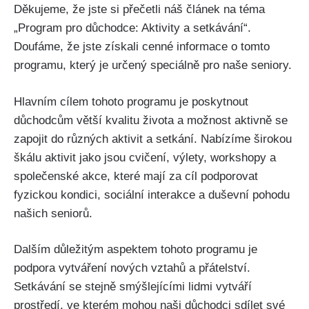
Děkujeme,⁢ že jste si přečetli náš článek na⁢ téma
„Program pro důchodce: Aktivity a setkávání“.
Doufáme, že ⁢jste získali cenné informace o tomto
programu, který je určený speciálně pro naše seniory.
Hlavním cílem tohoto programu je⁤ poskytnout
důchodcům​ větší kvalitu⁢ života a možnost aktivně se
zapojit do různých aktivit a setkání. Nabízíme širokou
škálu aktivit jako jsou‍ cvičení,⁣ výlety, workshopy a
společenské akce,​ které mají za cíl podporovat
fyzickou kondici, ‌sociální interakce a duševní pohodu
našich seniorů.
Dalším důležitým aspektem tohoto programu je
podpora ‍vytváření nových vztahů a přátelství.
Setkávání se stejně smýšlejícími lidmi vytváří
prostředí, ve kterém mohou naši ‍důchodci sdílet⁢ své