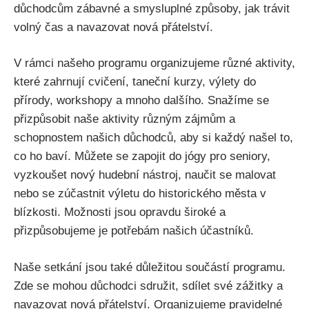
důchodcům zábavné a smysluplné způsoby, jak trávit
volný čas a navazovat nová přátelství.
V rámci našeho programu organizujeme různé aktivity,
které zahrnují cvičení, taneční kurzy, výlety do
přírody, workshopy a mnoho ⁢dalšího. ⁢Snažíme ‌se
přizpůsobit naše aktivity různým zájmům a
schopnostem našich důchodců, aby si každý našel to,
co ho baví. Můžete‌ se zapojit do jógy ‍pro seniory,
vyzkoušet nový hudební nástroj, naučit ⁢se malovat
nebo se zúčastnit výletu do historického města v
blízkosti. Možnosti jsou opravdu široké a
přizpůsobujeme je ⁤potřebám našich účastníků.
Naše setkání jsou také důležitou součástí programu.
Zde se ​mohou důchodci sdružit, sdílet své zážitky a
navazovat nová přátelství. Organizujeme pravidelné