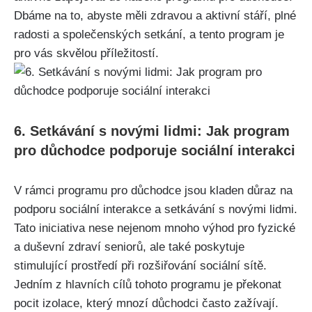
Dbáme na to, abyste měli zdravou a ​aktivní stáří, plné
radosti a ⁤společenských setkání, a tento‍ program je‍
pro vás skvělou příležitostí.
6. Setkávání s ‍novými lidmi: Jak program
pro důchodce podporuje sociální interakci
V rámci ⁢programu pro důchodce jsou kladen důraz na
podporu sociální interakce a setkávání s novými lidmi.
​Tato iniciativa nese ⁣nejenom mnoho výhod pro fyzické
a duševní zdraví seniorů, ale také poskytuje
stimulující prostředí‍ při rozšiřování sociální​ sítě.
Jedním z hlavních ​cílů tohoto programu je překonat
pocit izolace,⁣ který‍ mnozí důchodci často zažívají.