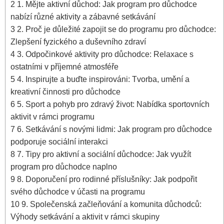
2
1. Mějte aktivní ‍důchod: Jak program pro důchodce
nabízí ​různé aktivity a zábavné setkávání
3
2. Proč je důležité zapojit se do programu pro důchodce:
Zlepšení fyzického a duševního zdraví
4
3. Odpočinkové aktivity pro ‌důchodce: Relaxace s
ostatními v příjemné atmosféře
5
4. Inspirujte ⁤a buďte inspirováni: Tvorba, umění a
kreativní činnosti pro důchodce
6
5. Sport⁤ a⁤ pohyb ‌pro⁤ zdravý život: Nabídka ​sportovních
aktivit v rámci ⁣programu
7
6. Setkávání s ‍novými lidmi: Jak program pro důchodce
podporuje sociální interakci
8
7. Tipy pro aktivní a sociální důchodce: Jak využít
program pro důchodce naplno
9
8. Doporučení pro rodinné příslušníky: Jak podpořit
svého důchodce v účasti na programu
10
9. Společenská ‌začleňování a komunita důchodců:​
Výhody setkávání a aktivit ⁣v rámci skupiny