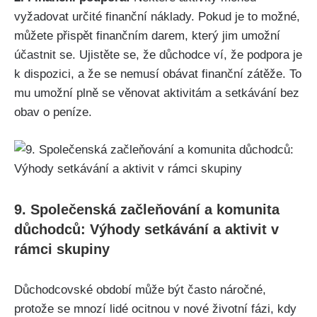
vyžadovat určité finanční náklady. Pokud je to možné,
můžete přispět finančním darem, který jim umožní
⁢účastnit se. Ujistěte⁤ se, že důchodce ví,⁣ že podpora je
k dispozici, a⁣ že se nemusí obávat finanční zátěže. To
mu umožní ⁣plně ‌se věnovat aktivitám a‍ setkávání bez
obav o peníze.
9. Společenská ‌začleňování a komunita
důchodců:​ Výhody setkávání a aktivit ⁣v
rámci skupiny
Důchodcovské období⁣ může být často náročné,
protože‌ se mnozí lidé ocitnou v nové životní fázi, kdy