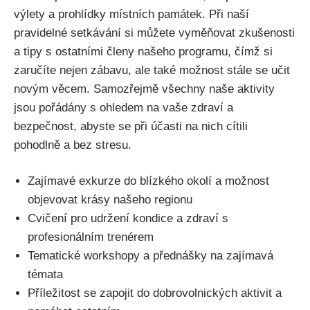
výlety ⁢a prohlídky⁣ místních památek. Při naší
pravidelné setkávání si můžete vyměňovat zkušenosti
a‌ tipy s‌ ostatními⁣ členy našeho programu,⁤ čímž si
zaručíte nejen⁢ zábavu, ale také možnost stále se učit
novým ​věcem. Samozřejmě všechny naše aktivity‍
jsou ‍pořádány s ohledem na vaše zdraví a
bezpečnost, abyste se při⁤ účasti na nich cítili
pohodlně a bez stresu.
Zajímavé ​exkurze do blízkého okolí a možnost
objevovat⁤ krásy ‍našeho regionu
Cvičení pro udržení kondice ⁣a zdraví s
profesionálním trenérem
Tematické workshopy a přednášky na zajímavá
témata
Příležitost se‌ zapojit ‍do dobrovolnických ⁤aktivit a