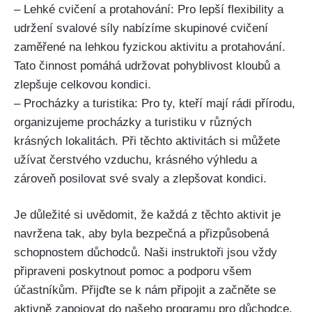
– Lehké⁤ cvičení a ‍protahování: Pro lepší flexibility a
udržení svalové síly nabízíme skupinové cvičení
zaměřené na lehkou ⁢fyzickou aktivitu a protahování.
Tato činnost pomáhá udržovat pohyblivost kloubů a
zlepšuje celkovou kondici.
– Procházky ‌a turistika: Pro ty, kteří mají rádi přírodu,
organizujeme procházky a turistiku v různých
krásných lokalitách. Při těchto aktivitách si‍ můžete
užívat⁤ čerstvého vzduchu, krásného výhledu a
zároveň posilovat své ⁣svaly a ⁣zlepšovat kondici.
Je‍ důležité si uvědomit, že každá z těchto ⁢aktivit je⁢
navržena tak,​ aby byla bezpečná a přizpůsobená
schopnostem důchodců. Naši instruktoři jsou vždy
připraveni poskytnout pomoc a podporu všem
účastníkům. Přijďte se k nám připojit a začněte se
aktivně zapojovat do našeho programu ⁤pro důchodce.