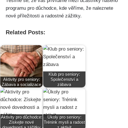
Těšíme‌ se, že vás přivítáme mezi‍ účastníky našeho
programu pro důchodce, kde věříme, že naleznete
nové příležitosti a radostné zážitky.‍
Related Posts:
Klub pro seniory:
Aktivity pro seniory:
Společenství a
Zábava a socializace
zábava
Aktivity pro důchodce:
Úkoly pro seniory:
Získejte nové
Trénink mysli a radost
dovednosti a zážitky
z aktivit