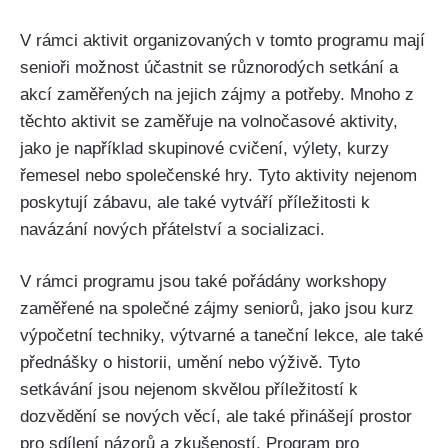
V rámci aktivit organizovaných v tomto programu mají
senioři možnost účastnit se různorodých setkání a
akcí zaměřených⁣ na jejich zájmy a potřeby. Mnoho z
těchto aktivit ‌se zaměřuje ⁤na‍ volnočasové aktivity,
jako⁣ je například skupinové​ cvičení, výlety, kurzy
řemesel nebo společenské hry.⁣ Tyto ‌aktivity nejenom
poskytují ⁤zábavu, ale také vytváří příležitosti k
navázání nových přátelství a socializaci.
V rámci programu jsou také pořádány workshopy
zaměřené na společné zájmy seniorů,​ jako jsou kurz‌
výpočetní techniky, výtvarné a taneční lekce, ale také
přednášky‌ o historii, umění nebo výživě. Tyto⁣
setkávání jsou nejenom skvělou příležitostí k
dozvědění se nových věcí,⁣ ale také přinášejí ‍prostor
pro‍ sdílení názorů a zkušeností. Program pro