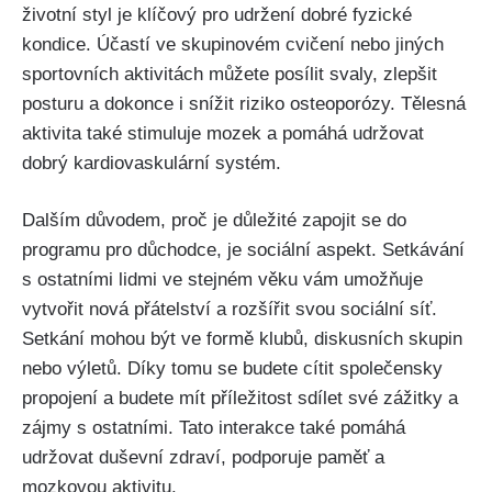
životní styl‍ je klíčový pro udržení dobré fyzické
kondice. Účastí ve skupinovém cvičení nebo jiných
sportovních aktivitách můžete‍ posílit svaly, ‌zlepšit
posturu⁣ a dokonce i⁤ snížit riziko osteoporózy. Tělesná
aktivita také stimuluje⁢ mozek a pomáhá‍ udržovat‌
dobrý kardiovaskulární systém.
Dalším důvodem, proč je důležité zapojit se do
programu pro‍ důchodce, ⁢je​ sociální aspekt. Setkávání
s ostatními lidmi ve stejném věku vám umožňuje
vytvořit nová přátelství a rozšířit svou sociální síť.
Setkání mohou ⁢být‍ ve formě klubů, diskusních skupin
nebo​ výletů. Díky tomu se budete cítit společensky
propojení a budete mít příležitost sdílet své zážitky a
zájmy s ostatními. ⁣Tato interakce také pomáhá
⁣udržovat duševní zdraví, podporuje⁣ paměť a
mozkovou aktivitu.