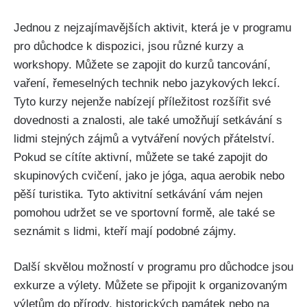
Jednou z nejzajímavějších aktivit, ⁤která ⁣je v programu
pro důchodce k dispozici, jsou ⁢různé kurzy‌ a
workshopy. Můžete se zapojit do kurzů tancování,
vaření, řemeselných technik nebo jazykových lekcí.
Tyto kurzy nejenže nabízejí příležitost rozšířit své
dovednosti a znalosti, ale​ také⁣ umožňují setkávání s⁣
lidmi stejných zájmů a vytváření nových přátelství.
Pokud se ⁤cítíte aktivní, můžete se také zapojit do
skupinových cvičení, jako je jóga, aqua aerobik nebo
pěší turistika. Tyto aktivitní‌ setkávání vám nejen
pomohou udržet se ve sportovní formě, ale také se
seznámit s lidmi, kteří mají podobné zájmy.
Další skvělou možností v programu pro důchodce‌ jsou
exkurze a výlety.‌ Můžete se připojit k organizovaným
výletům ⁤do‌ přírody, historických památek nebo na​