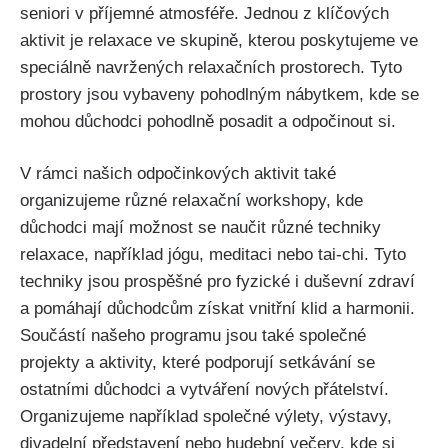
seniori⁤ v příjemné atmosféře. Jednou z klíčových
aktivit je relaxace ve skupině, kterou poskytujeme ve
speciálně navržených ‌relaxačních prostorech. Tyto
prostory jsou vybaveny pohodlným nábytkem, kde se
mohou důchodci pohodlně posadit a odpočinout si.
V rámci našich odpočinkových⁢ aktivit také
organizujeme různé⁤ relaxační workshopy, kde
důchodci mají možnost se naučit různé techniky ​
relaxace, například jógu, meditaci ‍nebo ⁣tai-chi. Tyto
techniky jsou prospěšné pro fyzické i ‍duševní zdraví‌
a pomáhají důchodcům získat vnitřní klid ​a harmonii.
Součástí našeho‍ programu jsou ‍také ⁢společné
projekty a aktivity, které‌ podporují setkávání se
ostatními důchodci a vytváření nových přátelství.
Organizujeme například společné výlety, výstavy,
divadelní představení nebo ⁣hudební večery, kde⁣ si