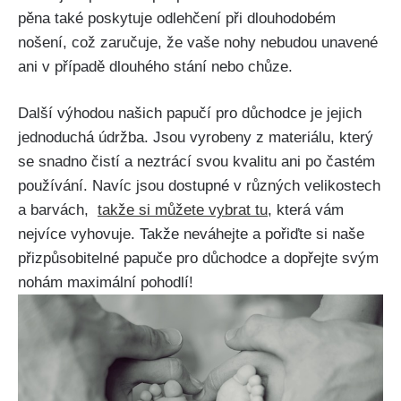
pěna také poskytuje odlehčení při dlouhodobém
nošení, což zaručuje, že vaše nohy nebudou unavené
ani v ‍případě dlouhého stání nebo chůze.
Další výhodou našich papučí pro důchodce‌ je jejich
jednoduchá údržba. Jsou vyrobeny z materiálu, který‌
se​ snadno⁣ čistí ‍a neztrácí​ svou kvalitu ani po ‌častém
používání. ⁢Navíc jsou dostupné⁣ v různých velikostech
a barvách, ⁣
takže si můžete vybrat tu
, ‌která vám
nejvíce‌ vyhovuje. Takže neváhejte a pořiďte si naše
přizpůsobitelné papuče pro důchodce a dopřejte svým
nohám maximální pohodlí!