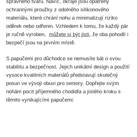
správného tvaru. Navíc, okraje jsou opatřeny
ochrannými proužky z‌ odolného⁢ silikonového
materiálu, ⁣které chrání‍ nohu ‌a minimalizují riziko⁢
oděrek nebo odřenin. Vzhledem k tomu, že každý pár
je ručně vyroben, ‍
můžete si být jisti
, že ⁣oba pohodlí i
bezpečí jsou na prvním ‌místě.
S papučemi pro důchodce se nemusíte ⁤bát⁣ o svou
stabilitu a​ bezpečnost. Jejich unikátní design a⁢ použití
vysoce ⁤kvalitních materiálů představují skutečný
posun ve vývoji obuvi pro seniory. Dopřejte svým ​
nohám pocit příjemného chodidla a jistého kroku s
těmito vynikajícími papučemi.