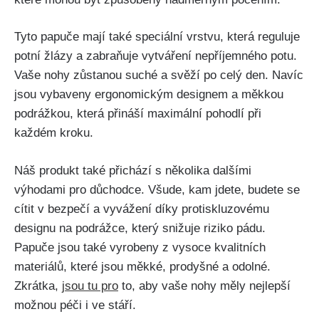
Tyto papuče mají také speciální vrstvu, která reguluje
potní žlázy a zabraňuje vytváření nepříjemného potu.
Vaše nohy zůstanou suché a svěží po celý den. Navíc
jsou ⁣vybaveny ergonomickým designem a měkkou
podrážkou, která přináší maximální pohodlí při
každém kroku.
Náš produkt také přichází s několika dalšími​
výhodami pro důchodce. Všude, kam ​jdete, budete se
cítit⁢ v bezpečí a vyvážení díky ⁣protiskluzovému
designu na podrážce, který snižuje riziko pádu.
Papuče jsou také vyrobeny z vysoce kvalitních
materiálů, které ⁤jsou měkké, prodyšné a odolné. ​
Zkrátka,
jsou tu pro
to, aby vaše nohy měly nejlepší
⁢možnou péči i ve‌ stáří.