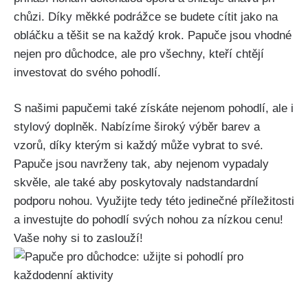
chůzi. Díky​ měkké podrážce ⁢se budete cítit jako na
obláčku a ⁣těšit se na ​každý krok. Papuče jsou vhodné
nejen pro důchodce, ale​ pro všechny, kteří ⁢chtějí
⁣investovat do svého pohodlí.
S našimi papučemi také získáte ⁣nejenom pohodlí, ‌ale i
stylový doplněk. Nabízíme široký výběr barev a
vzorů, díky⁢ kterým ⁤si ⁣každý‍ může vybrat to⁣ své.
Papuče jsou navrženy tak, aby ⁣nejenom vypadaly​
skvěle, ​ale také aby poskytovaly nadstandardní
podporu⁤ nohou. Využijte tedy této jedinečné⁤ příležitosti
a investujte do pohodlí⁢ svých nohou ​za nízkou cenu!
Vaše nohy si to zaslouží!