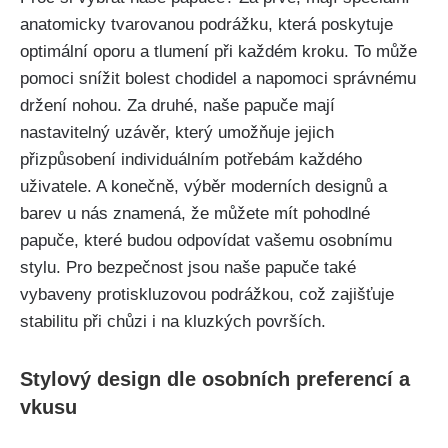
anatomicky tvarovanou podrážku, která‍ poskytuje‍
optimální oporu a tlumení při každém kroku.​ To může
pomoci‌ snížit bolest chodidel a napomoci správnému
držení nohou. Za druhé, naše papuče mají
nastavitelný uzávěr, který umožňuje jejich
přizpůsobení ​individuálním potřebám každého
uživatele. ‌A konečně, výběr moderních designů a
barev u nás​ znamená, že⁢ můžete mít pohodlné
papuče, které budou odpovídat vašemu‌ osobnímu
stylu. Pro bezpečnost jsou⁤ naše papuče ⁣také
vybaveny protiskluzovou podrážkou, což zajišťuje
stabilitu při chůzi i na kluzkých površích.
Stylový design dle osobních preferencí a
⁣vkusu