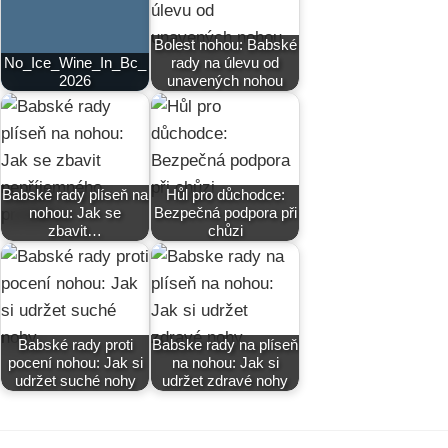
Bolest nohou: Babské
No_Ice_Wine_In_Bc_
rady na úlevu od
2026
unavených nohou
Babské rady plíseň na
Hůl pro důchodce:
nohou: Jak se
Bezpečná podpora při
zbavit…
chůzi
Babské rady proti
Babske rady na plíseň
pocení nohou: Jak si
na nohou: Jak si
udržet suché nohy
udržet zdravé nohy