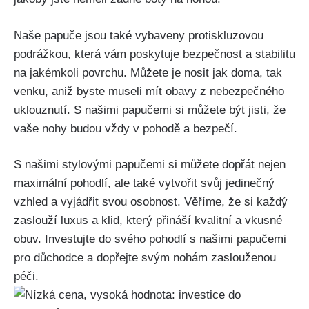
Naše papuče jsou​ také vybaveny protiskluzovou
podrážkou, která vám poskytuje bezpečnost a stabilitu
na jakémkoli povrchu.⁢ Můžete je nosit jak doma, tak
venku, aniž byste museli mít obavy z nebezpečného
uklouznutí. S našimi papučemi si můžete být jisti, že
vaše nohy⁤ budou​ vždy v pohodě⁤ a ⁣bezpečí.
S našimi stylovými papučemi si můžete‍ dopřát ⁢nejen
maximální‍ pohodlí, ale také vytvořit svůj ⁤jedinečný
vzhled a vyjádřit svou osobnost. Věříme, že si každý
zaslouží ⁣luxus a klid, ⁣který přináší kvalitní a vkusné
obuv. Investujte do ⁤svého pohodlí s našimi papučemi‍
pro důchodce a dopřejte svým nohám zaslouženou
péči.