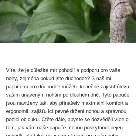
Víte, že je důležité mít ⁢pohodlí a podporu pro vaše
nohy, zejména pokud jste důchodce? S našimi
papučemi pro ⁣důchodce ‌můžete konečně zajistit úlevu
vašim unaveným nohám po‌ dlouhém dně.⁤ Tyto papuče
jsou navrženy tak,​ aby přinášely maximální komfort a
ergonomii, zajišťující pevné držení nohou a správnou
pozici oblouku. Čtěte⁣ dále, ​abyste se dozvěděli⁢ více o
tom, jak vám naše⁣ papuče ⁢mohou poskytnout nejen
pohodlí, ale také zdravotní přínosy pro vaše‍ nohy.