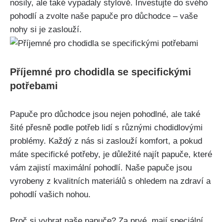
nosily, ale také vypadaly ‍stylově. Investujte​ do svého
pohodlí a zvolte naše‍ papuče pro ​důchodce​ – vaše
nohy si⁣ je zaslouží.
Příjemné pro chodidla se specifickými
potřebami
Papuče⁤ pro důchodce jsou nejen pohodlné, ale také
šité přesně podle potřeb​ lidí ⁣s různými ‌chodidlovými
problémy. Každý z nás si zaslouží komfort, ⁢a pokud
máte specifické potřeby, je důležité najít papuče, které
vám zajistí maximální pohodlí. Naše papuče jsou
⁢vyrobeny z kvalitních materiálů s ohledem na zdraví a
pohodlí ​vašich nohou.
Proč si vybrat naše‌ papuče? Za prvé, mají speciální