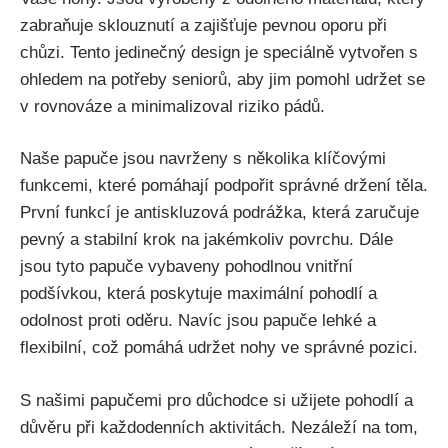
zabraňuje‌ sklouznutí a zajišťuje ⁣pevnou oporu při
chůzi. Tento jedinečný design je speciálně vytvořen s
ohledem na potřeby seniorů, aby jim pomohl udržet se⁢
v⁢ rovnováze‌ a minimalizoval riziko pádů.
Naše papuče jsou navrženy s⁤ několika klíčovými
funkcemi, které pomáhají podpořit ‌správné držení těla.
První funkcí je antiskluzová podrážka,‌ která zaručuje
pevný a stabilní krok na ⁢jakémkoliv povrchu. Dále
‌jsou tyto papuče vybaveny pohodlnou vnitřní
podšívkou, která poskytuje maximální ⁢pohodlí a
odolnost ‌proti oděru. Navíc jsou papuče lehké⁢ a
flexibilní, což pomáhá udržet nohy ve správné pozici.
S našimi papučemi pro důchodce si užijete pohodlí a
důvěru při každodenních aktivitách. Nezáleží na tom,