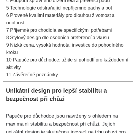
4
Podpora správného držení těla‍ a prevenci pádů
5
Technologie odstraňující nepříjemné pachy ‍a pot
6
Provené‌ kvalitní materiály pro dlouhou životnost a
odolnost
7
Příjemné pro chodidla se specifickými potřebami
8
Stylový design dle osobních preferencí a ⁣vkusu
9
Nízká cena, vysoká hodnota: investice do pohodlného
kroku
10
Papuče pro důchodce: užijte‌ si pohodlí pro každodenní
aktivity
11
Závěrečné​ poznámky
Unikátní design ⁣pro‌ lepší stabilitu a
bezpečnost při chůzi
Papuče pro důchodce jsou navrženy s ohledem na
maximální stabilitu​ a bezpečnost při chůzi. Jejich
unikátní design je skutečnou inovací na trhu obuvi pro