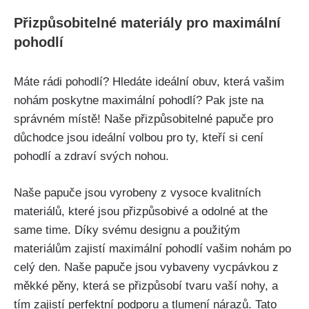
Přizpůsobitelné​ materiály pro maximální⁢
pohodlí
Máte rádi pohodlí? Hledáte‍ ideální obuv, která vašim
nohám poskytne maximální pohodlí? Pak jste na
správném místě! Naše přizpůsobitelné papuče pro
‌důchodce jsou ideální ​volbou pro ‌ty, ⁤kteří si cení
pohodlí a zdraví svých‍ nohou.
Naše papuče ⁣jsou vyrobeny z vysoce kvalitních
⁢materiálů, které jsou přizpůsobivé ⁢a odolné at the
⁣same time. Díky ⁤svému designu a použitým
materiálům zajistí maximální pohodlí⁢ vašim nohám po
celý den. Naše papuče jsou vybaveny vycpávkou z
‍měkké pěny, která se přizpůsobí tvaru vaší nohy, a
tím zajistí perfektní podporu ​a tlumení nárazů. Tato