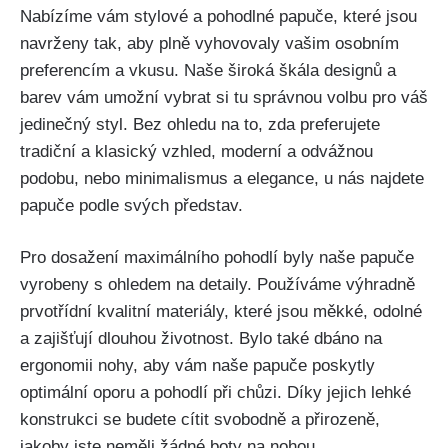
Nabízíme vám stylové ‌a pohodlné papuče, které jsou
navrženy tak, aby⁢ plně vyhovovaly vašim⁢ osobním
preferencím a vkusu. Naše široká škála designů a
barev vám umožní vybrat si tu​ správnou volbu pro ⁣váš
jedinečný styl. Bez ohledu na to, zda ​preferujete
tradiční a klasický vzhled, moderní ‌a odvážnou
podobu, nebo minimalismus a elegance, u nás najdete
papuče ⁢podle svých představ.
Pro dosažení​ maximálního pohodlí byly naše papuče
vyrobeny s​ ohledem na detaily. Používáme výhradně
prvotřídní kvalitní materiály, které jsou měkké, odolné‌
a ⁣zajišťují dlouhou životnost. Bylo⁣ také dbáno na
ergonomii nohy, aby vám naše papuče ​poskytly
optimální oporu ⁢a pohodlí při chůzi. Díky jejich lehké
konstrukci se budete cítit svobodně a přirozeně,
jakoby jste neměli žádné boty na nohou.