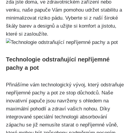
zda jste doma, ve zdravotnickém⁢ zařízení nebo
venku, ⁤naše papuče ​Vám pomohou udržet stabilitu a
minimalizovat riziko⁣ pádu. Vyberte si z naší široké
škály barev a designů a užijte si komfort ‍a jistotu,
‍které si zasloužíte.
Technologie odstraňující nepříjemné
pachy ‍a pot
Přinášíme vám technologický vývoj, který odstraňuje
nepříjemné pachy ⁢a pot‌ ze stop důchodců. Naše
⁣inovativní papuče jsou navrženy s ohledem na
maximální pohodlí a zdraví vašich nohou. Díky
integrované speciální technologii absorbování
zápachu​ se již nemusíte starat o ‌nepříjemné vůně,
které mohou být způsobeny nadměrným pocením.