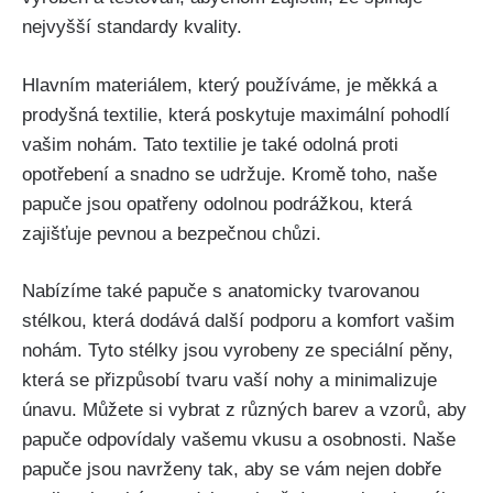
nejvyšší standardy kvality.
Hlavním materiálem, který používáme, je měkká a
prodyšná textilie, která poskytuje maximální ​pohodlí
vašim nohám. Tato textilie je také ‍odolná⁤ proti
opotřebení a snadno se ⁢udržuje. Kromě toho, naše
papuče jsou opatřeny odolnou podrážkou, která
zajišťuje pevnou a bezpečnou ⁢chůzi.
Nabízíme⁢ také papuče s anatomicky tvarovanou
stélkou, která dodává další‌ podporu a komfort vašim
nohám.​ Tyto stélky jsou vyrobeny‌ ze speciální pěny,
která se přizpůsobí tvaru vaší nohy a minimalizuje
⁤únavu. ⁢Můžete si vybrat​ z různých barev ‍a vzorů, aby
papuče⁤ odpovídaly vašemu vkusu a ⁣osobnosti. Naše
papuče⁢ jsou navrženy⁢ tak, aby se vám nejen dobře