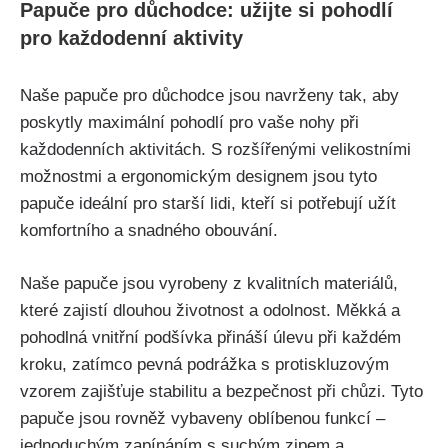
Papuče pro důchodce: užijte‌ si pohodlí
pro každodenní aktivity
Naše papuče ​pro důchodce jsou navrženy tak, aby
poskytly maximální pohodlí pro vaše⁣ nohy při⁤
každodenních aktivitách. S rozšířenými velikostními
⁣možnostmi a ergonomickým designem jsou⁢ tyto
papuče ideální pro starší lidi, ​kteří si potřebují ‌užít
komfortního a snadného obouvání.‌
Naše ‍papuče jsou vyrobeny ⁤z kvalitních⁤ materiálů,
které zajistí dlouhou životnost a odolnost. Měkká a
pohodlná vnitřní⁤ podšívka přináší úlevu při každém
kroku, zatímco pevná​ podrážka s protiskluzovým
vzorem ⁣zajišťuje stabilitu‍ a bezpečnost při chůzi. ⁣Tyto
papuče jsou rovněž vybaveny oblíbenou funkcí –
jednoduchým zapínáním⁢ s suchým zipem ⁤a