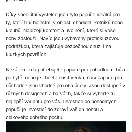
Díky speciální vystelce jsou tyto papuče ideální pro
ty, kteří trpí ⁢bolestmi v oblasti⁤ chodidel, kotníků ​nebo
kloubů. Nabízejí komfort a uvolnění, které si vaše
nohy zaslouží. Navíc jsou vybaveny protiskluzovou
podrážkou, která zajišťuje bezpečnou chůzi i na
kluzkých površích.
Nezáleží, zda potřebujete papuče pro pohodlnou chůzi
po bytě, nebo je chcete nosit venku, naši papuče pro
důchodce jsou vhodné pro oba účely. Jsou dostupné v
různých designech a barvách, takže si⁣ vyberte tu
nejlepší variantu⁣ pro vás. Investice do pohodlných
papučí je investicí do zdraví vašich⁤ nohou a
‌celkového dobrého pocitu.