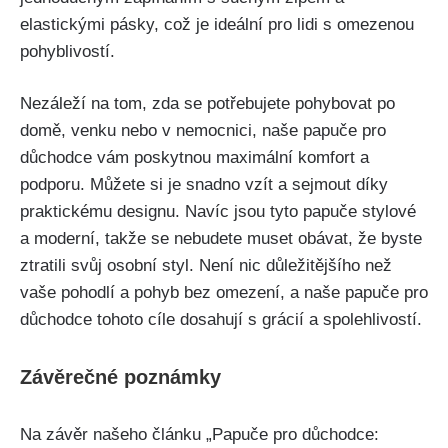
elastickými pásky, což je ​ideální⁤ pro‌ lidi s omezenou
pohyblivostí.
Nezáleží na tom, zda ​se⁤ potřebujete pohybovat po
domě, venku nebo v nemocnici, naše papuče pro​
důchodce vám⁢ poskytnou ⁣maximální komfort ⁢a
podporu. Můžete si je snadno vzít a ​sejmout díky
praktickému designu. Navíc jsou tyto papuče stylové⁤
a moderní, takže se nebudete muset obávat, že byste
ztratili svůj ⁤osobní styl. Není nic ⁢důležitějšího než
vaše pohodlí a pohyb⁣ bez omezení, a naše papuče pro
důchodce ⁣tohoto cíle dosahují s grácií a ⁢spolehlivostí.
Závěrečné​ poznámky
Na závěr našeho článku „Papuče pro ⁤důchodce: