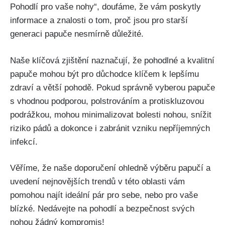
Pohodlí pro ⁣vaše nohy“, doufáme, že vám poskytly
informace a znalosti o ⁤tom, proč jsou pro starší⁤
generaci papuče nesmírně důležité.
Naše klíčová ‌zjištění ‍naznačují, že pohodlné a kvalitní
papuče mohou být pro důchodce klíčem k lepšímu
zdraví a větší pohodě. Pokud správně vyberou papuče
s ‍vhodnou‌ podporou, ​polstrováním a protiskluzovou‌
podrážkou, mohou minimalizovat bolesti nohou, snížit
riziko pádů ‍a dokonce i zabránit vzniku ​nepříjemných
infekcí.
Věříme, že naše doporučení ohledně výběru ​papučí a
uvedení nejnovějších trendů v této ‌oblasti vám
pomohou najít ideální ​pár pro ⁤sebe, nebo pro vaše
blízké. Nedávejte na pohodlí a bezpečnost svých
nohou žádný kompromis!