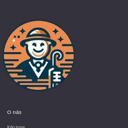
O nás
Kdo jsme