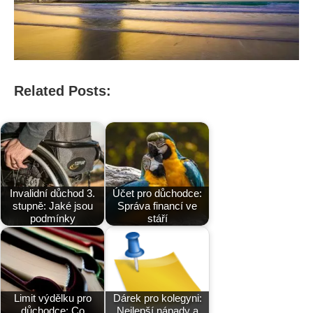
Related Posts:
Invalidní důchod 3.
Účet pro důchodce:
stupně: Jaké jsou
Správa financí ve
podmínky
stáří
Limit výdělku pro
Dárek pro kolegyni:
důchodce: Co
Nejlepší nápady a