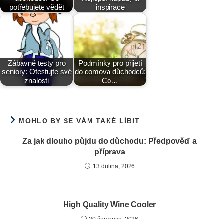
potřebujete vědět
inspirace
Zábavné testy pro
Podmínky pro přijetí
seniory: Otestujte své
do domova důchodců:
znalosti
Co…
MOHLO BY SE VÁM TAKÉ LÍBIT
Za jak dlouho půjdu do důchodu: Předpověď a
příprava
13 dubna, 2026
High Quality Wine Cooler
30 července, 2026