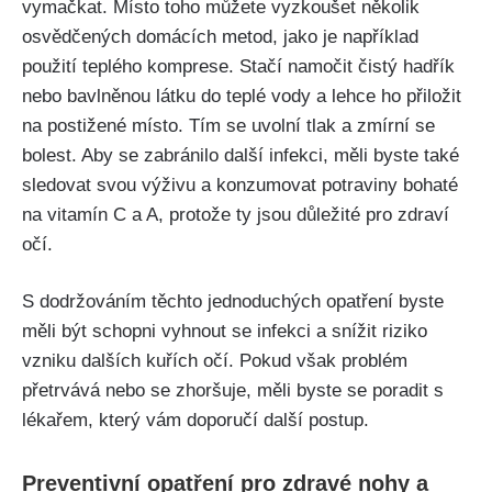
vymačkat.​ Místo‍ toho můžete vyzkoušet ⁤několik
⁢osvědčených‍ domácích‌ metod, jako je například
použití‍ teplého komprese. Stačí namočit čistý hadřík
nebo bavlněnou látku do teplé vody a lehce ho přiložit
na postižené místo. Tím se uvolní ⁤tlak‍ a⁢ zmírní ​se
bolest. Aby‌ se⁢ zabránilo ⁤další infekci, měli ⁣byste také
⁣sledovat svou výživu​ a konzumovat potraviny bohaté ​
na vitamín ‌C a⁤ A, protože ty jsou důležité pro zdraví
očí.
S dodržováním⁤ těchto jednoduchých opatření ‍byste
měli být​ schopni vyhnout ​se infekci a snížit riziko
vzniku dalších kuřích očí.⁣ Pokud však problém
přetrvává ‍nebo se zhoršuje, měli byste se poradit s
lékařem, který vám doporučí další ⁤postup.
Preventivní ‍opatření pro zdravé nohy a⁢