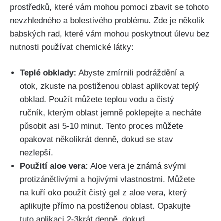
prostředků,​ které vám⁤ mohou pomoci zbavit se‌ tohoto
nevzhledného a ‌bolestivého problému. Zde je několik
babských rad, které vám mohou‌ poskytnout​ úlevu bez
nutnosti používat chemické látky:
Teplé obklady:
⁢Abyste zmírnili podráždění a
otok, zkuste ⁤na postiženou oblast aplikovat teplý
obklad. ⁣Použít můžete teplou vodu a čistý
ručník, kterým oblast jemně poklepejte a necháte
působit asi 5-10 minut. ​Tento proces ⁤můžete
opakovat několikrát denně, ​dokud se stav⁣
nezlepší.
Použití aloe vera:
Aloe ⁤vera ‌je známá ⁤svými​
protizánětlivými a​ hojivými vlastnostmi. Můžete⁣
na kuří oko použít čistý gel⁤ z aloe‍ vera, ⁢který
aplikujte přímo ‌na postiženou⁣ oblast. Opakujte
tuto aplikaci 2-3krát denně,⁤ dokud