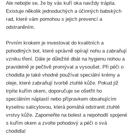
Ale nebojte se, že by vás kuří oka⁤ navždy ⁣trápila.
Existuje několik jednoduchých a účinných babských
rad, které vám pomohou s⁤ jejich prevencí a
odstraněním.
Prvním krokem⁤ je ⁣investovat ⁤do⁤ kvalitních⁣ a
pohodlných ​bot, které správně opírají ⁣nohu a ​zabraňují​
vzniku tření.⁤ Dále je ‍důležité dbát⁣ na hygienu nohou a
pravidelně je pečlivě‍ promývat a vysoušet. Při péči o
chodidla ⁢je také vhodné používat speciální krémy a
oleje, které zabraňují tvorbě⁢ ztuhlé kůže.​ Pokud již
trpíte ‌kuřím‍ okem, doporučuje se ošetřit ho⁤
speciálním náplastí ​nebo​ přípravkem ‍obsahujícím
kyselinu salicylovou, která pomáhá ⁤odstranit‍ ztuhlé
⁢vrstvy kůže. Zapomeňte na bolest a nepohodlí‍ spojené
⁤s kuřím okem​ a zvolte⁣ pohodový a péči o svá
chodidla!