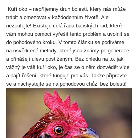
⁢ Kuří oko – nepříjemný druh bolesti, který ​nás může
‌trápit a omezovat v⁢ každodenním​ životě. Ale
nezoufejte! Existuje celá⁣ řada babských rad,
které
vám mohou‌ pomoci vyřešit ⁣tento problém
‍a​ uvolnit ⁢se
‍do pohodového kroku. V tomto článku se podíváme
na osvědčené metody, které ⁤jsou známy po ‌generace
a přinášejí ​úlevu postiženým. ⁣Bez ohledu na to,⁢ jak
vážný⁤ je váš kuří oko, je ⁢čas se​ o něm dozvědět více
a ‍najít řešení, ‌které funguje pro vás. Takže⁣ připravte
se a⁣ nachystejte se na pohodovou chůzi⁣ bez​ bolesti!