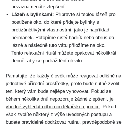
⁤nezaznamenáte zlepšení.
Lázeň⁤ s bylinkami:
⁣Připravte si ‍teplou lázeň ⁢pro⁢
postižené ⁣oko, do které ⁢přidejte bylinky s
protizánětlivými vlastnostmi, jako je ‌například
heřmánek.‌ Potopíme čistý hadřík nebo obrus do
⁣lázně a následně tuto‌ vátu přiložíme na ⁢oko.
Tento relaxační rituál můžete opakovat několikrát
⁣denně, aby se podráždění ulevilo.
Pamatujte, že ⁣každý člověk ⁢může reagovat odlišně na⁤
jednotlivé přírodní prostředky, proto bude nutné zvolit
ten, který vám bude nejlépe vyhovovat. Pokud se
během ⁢několika ‍dnů nepozoruje žádné zlepšení,
je
vhodné ‌vyhledat⁤ odbornou‌ lékařskou pomoc
. Pokud
však zvolíte některý z výše uvedených postupů a
budete pravidelně⁤ dodržovat rutinu, pravděpodobně se