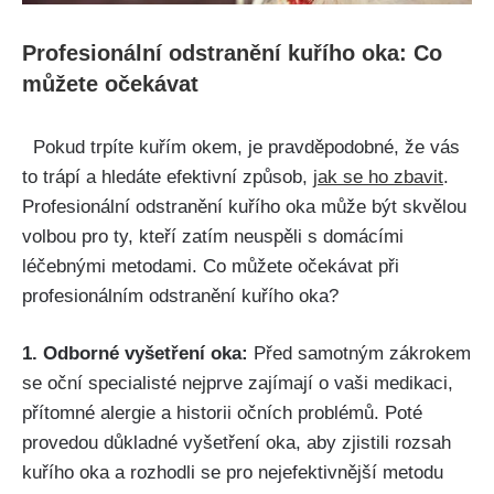
Profesionální odstranění kuřího ⁣oka: Co
můžete očekávat
​ ‍ Pokud trpíte kuřím⁢ okem, je ⁤pravděpodobné, že vás
to trápí a hledáte efektivní způsob,
jak ​se ho zbavit
.
Profesionální​ odstranění kuřího oka může být skvělou
volbou pro ty,‍ kteří zatím neuspěli s domácími
léčebnými ​metodami.⁤ Co můžete⁤ očekávat při
profesionálním odstranění kuřího oka?
1. Odborné vyšetření oka:
Před samotným zákrokem
se oční specialisté nejprve⁣ zajímají ⁣o vaši ⁣medikaci,
přítomné alergie a historii‍ očních ‍problémů. Poté
provedou ⁣důkladné vyšetření oka, aby zjistili rozsah
kuřího⁣ oka a⁤ rozhodli se pro nejefektivnější metodu⁢