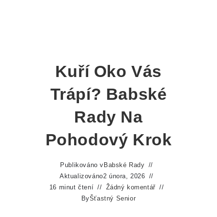
Kuří Oko Vás
Trápí? Babské
Rady Na
Pohodový Krok
Publikováno v
Babské Rady
Aktualizováno
2 února, 2026
16 minut čtení
Žádný komentář
By
Šťastný Senior