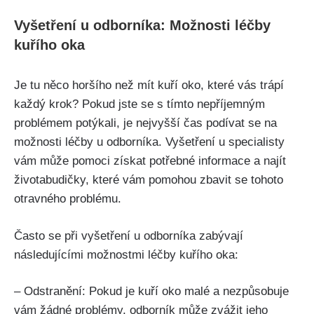
Vyšetření⁤ u odborníka:​ Možnosti léčby
kuřího ​oka
Je tu něco ⁣horšího než mít ⁣kuří oko, které vás⁢ trápí
každý krok? Pokud jste se​ s tímto nepříjemným
⁤problémem potýkali, je ⁤nejvyšší čas podívat ⁣se na
možnosti⁣ léčby u odborníka. ‌Vyšetření u ⁤specialisty
vám ‌může‌ pomoci získat‍ potřebné informace⁢ a najít
životabudičky, které vám pomohou zbavit se⁤ tohoto
otravného problému.
Často se při vyšetření u odborníka zabývají
následujícími ‍možnostmi ⁤léčby kuřího oka:
– Odstranění:‌ Pokud je kuří oko malé a‌ nezpůsobuje
vám žádné problémy,⁤ odborník⁤ může ​zvážit ‌jeho