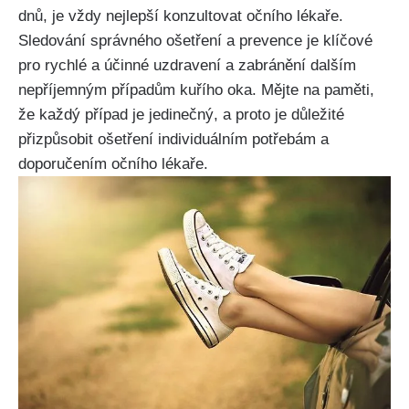
dnů, je vždy nejlepší konzultovat⁢ očního lékaře.
Sledování správného ošetření a prevence je klíčové
pro rychlé a účinné uzdravení a zabránění dalším
nepříjemným ⁤případům kuřího ‍oka. ‍Mějte⁣ na paměti,
⁤že každý ‍případ je ‍jedinečný, a proto‍ je důležité
přizpůsobit⁢ ošetření individuálním potřebám a
doporučením očního ⁢lékaře.