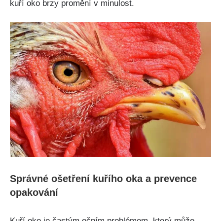
⁤kuří oko brzy promění v minulost.
Správné ošetření kuřího ‍oka​ a prevence
opakování
Kuří oko je častým očním⁢ problémem, který může