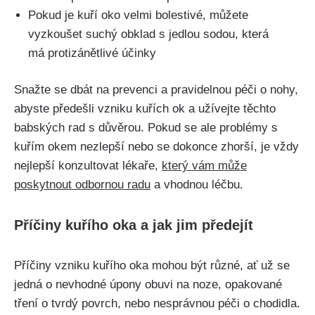
Pokud je kuří‍ oko⁢ velmi bolestivé, můžete
vyzkoušet suchý ‌obklad s​ jedlou sodou, která
má protizánětlivé účinky
Snažte⁤ se ⁤dbát na prevenci a ‌pravidelnou péči o nohy,
abyste předešli vzniku kuřích ok ⁤a užívejte těchto⁤
babských rad ‍s důvěrou. ⁢Pokud se ale problémy s
kuřím‍ okem nezlepší nebo se dokonce zhorší, je vždy
nejlepší konzultovat ​lékaře,
který vám může
⁢poskytnout ⁤odbornou radu
⁢a vhodnou léčbu.
Příčiny ⁣kuřího oka a jak ‌jim ‌předejít
Příčiny vzniku kuřího‍ oka mohou být ​různé, ať už se
jedná o nevhodné úpony⁢ obuvi na noze,⁤ opakované
tření o ‍tvrdý povrch, nebo nesprávnou péči o chodidla.