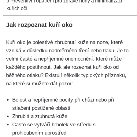
9
Preventivní ‍opatření pro zdravé nohy a⁢ minimalizaci
kuřích očí
Jak ⁣rozpoznat kuří oko
Kuří oko‍ je bolestivé zhrubnutí kůže na noze, které
vzniká v‌ důsledku⁢ nadměrného tření nebo tlaku. Je to
‍velmi časté a‌ nepříjemné onemocnění, které může
⁢každého ⁣postihnout. Jak ale rozeznat kuří oko od
běžného otlaku? Existují několik​ typických příznaků,
na které si můžete dát pozor:
Bolest a nepříjemné pocity při chůzi nebo ‌při
stlačení postižené oblasti
Zhrublá a ztuhnutá kůže
Často ‌se vytváří hrbolek ve středu s‍
prohloubením uprostřed