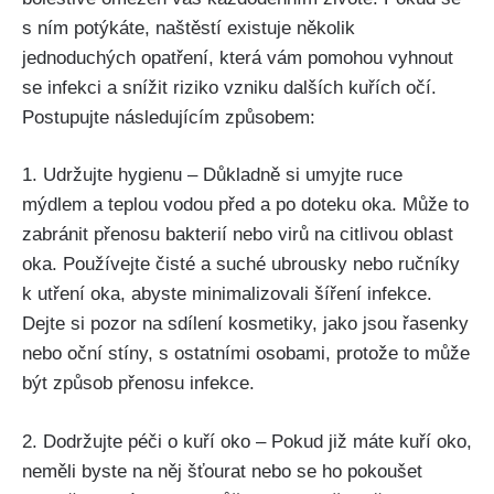
s ním potýkáte, naštěstí existuje několik
jednoduchých opatření, která vám pomohou vyhnout
se‌ infekci ‍a snížit riziko vzniku dalších kuřích očí.
Postupujte následujícím způsobem:
1. Udržujte⁤ hygienu – Důkladně‌ si‌ umyjte ruce
mýdlem a teplou⁢ vodou před a⁢ po⁣ doteku oka.‌ Může to
zabránit přenosu bakterií nebo virů ⁤na citlivou oblast
oka.⁢ Používejte‌ čisté a ‍suché ubrousky nebo ‍ručníky
k utření oka, abyste‌ minimalizovali šíření infekce.
Dejte si pozor na ​sdílení ⁢kosmetiky, jako ⁣jsou řasenky‍
nebo oční stíny, s ​ostatními osobami, protože to ⁤může​
být způsob přenosu infekce.
2. Dodržujte péči o kuří oko – ‌Pokud již máte kuří oko,⁢
neměli byste na něj šťourat nebo se ho ​pokoušet