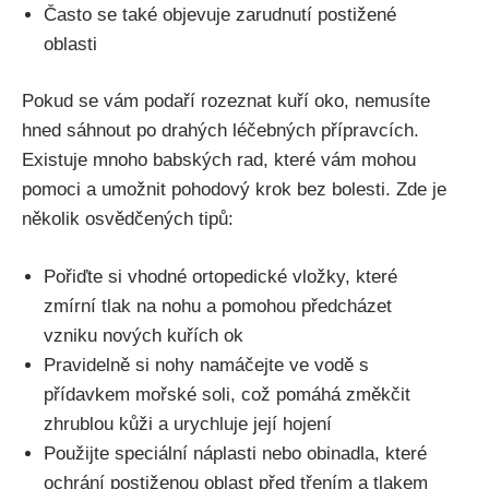
Často ⁢se​ také‌ objevuje‌ zarudnutí postižené
oblasti
Pokud se‌ vám podaří rozeznat kuří oko, nemusíte
hned ⁢sáhnout po drahých léčebných‍ přípravcích.
Existuje mnoho babských⁣ rad, ⁢které vám⁤ mohou
pomoci a⁣ umožnit pohodový krok bez bolesti. Zde ​je
několik osvědčených tipů:
Pořiďte si vhodné⁣ ortopedické ⁣vložky, které
zmírní⁤ tlak na‍ nohu⁢ a ‌pomohou‍ předcházet
vzniku nových⁢ kuřích ok
Pravidelně si nohy namáčejte ve ⁣vodě s⁤
přídavkem mořské⁤ soli, což pomáhá změkčit
zhrublou kůži ⁤a urychluje její ​hojení
Použijte speciální náplasti nebo obinadla, které
ochrání postiženou oblast ‍před třením a tlakem