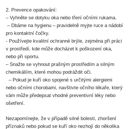
2. Prevence opakování:
– Vyhněte ⁤se dotyku​ oka nebo tření očními rukama.
​ – Dbáme ‍na hygienu – pravidelně myjte ruce a nádobí
pro kontaktní ‍čočky.
​- Používejte kvalitní ⁢ochranné⁣ brýle, zejména ⁢při práci
v prostředí, kde může docházet k poškození oka,
nebo při sportu.
– Snažte se vyhnout⁤ prašným prostředím a silným
chemikáliím,‌ které mohou podráždit oči.
⁣ ​ – Pokud ⁤je kuří oko spojené s určitými ‍alergiemi
nebo očními chorobami,⁢ navštivte ‌očního lékaře, který
vám⁣ může ‌předepsat vhodné preventivní léky nebo
ošetření.
Nezapomínejte, že v případě silné bolesti, zhoršení
příznaků nebo pokud se kuří ‍oko nezhojí do ‍několika