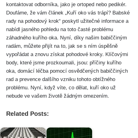
kontaktovat odborníka, jako je ortoped nebo pedikér.
Doufáme, že vám článek​ „Kuří oko ‍vás trápí? Babské‌
rady na pohodový krok“ poskytl užitečné‌ informace a
nabídl jasného pohledu na toto časté problému
záhadného kuřího oka. Nyní, díky našim babiččiným
radám, ⁣můžete přijít na to, jak se s ‍ním úspěšně
‌vypořádat ‌a ⁢znovu získat pohodové kroky. Klíčovými
body, které⁢ jsme prozkoumali,‍ jsou:⁤ příčiny kuřího
oka, domácí léčba pomocí​ osvědčených babiččiných⁢
rad a prevence dalšího ⁢vzniku tohoto obtížného ​
problému. Nyní, ​když​ víte, co dělat,​ kuří oko už
nebude ve vašem životě žádným omezením.
Related Posts: