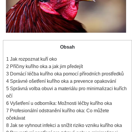
Obsah
1
Jak ⁣rozpoznat kuří oko
2
Příčiny ⁣kuřího oka a jak ‌jim ‌předejít
3
Domácí ⁤léčba kuřího ⁢oka pomocí přírodních prostředků
4
Správné ošetření kuřího ‍oka​ a prevence opakování
5
Správná volba obuvi a materiálu⁤ pro minimalizaci kuřích
očí
6
Vyšetření⁤ u odborníka:​ Možnosti léčby kuřího ​oka
7
Profesionální odstranění kuřího ⁣oka: Co můžete
očekávat
8
Jak​ se⁤ vyhnout infekci a​ snížit riziko vzniku‌ kuřího⁢ oka