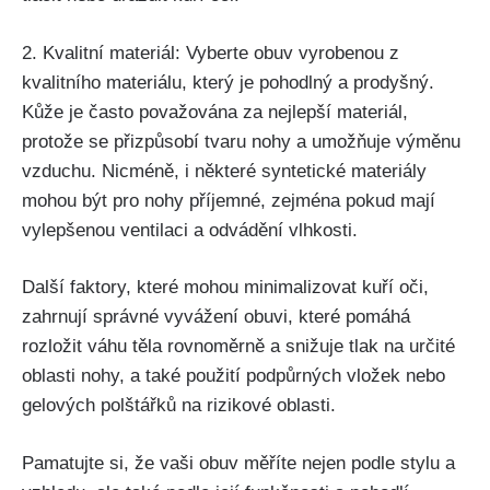
2. Kvalitní materiál: Vyberte obuv vyrobenou z
kvalitního ‍materiálu,⁤ který je‌ pohodlný⁣ a ⁣prodyšný.
‍Kůže je často považována za nejlepší materiál,
protože se přizpůsobí tvaru nohy a umožňuje výměnu
vzduchu. Nicméně,⁤ i některé ⁣syntetické materiály
mohou být‍ pro nohy příjemné,‌ zejména pokud‍ mají
vylepšenou⁢ ventilaci a odvádění vlhkosti.
Další faktory, které‌ mohou minimalizovat kuří⁢ oči,
zahrnují ‌správné vyvážení obuvi, ‍které pomáhá
rozložit ​váhu těla rovnoměrně​ a snižuje tlak na určité
oblasti nohy, a také použití podpůrných vložek nebo
gelových polštářků na rizikové oblasti.
Pamatujte​ si, že vaši obuv měříte nejen podle stylu‌ a