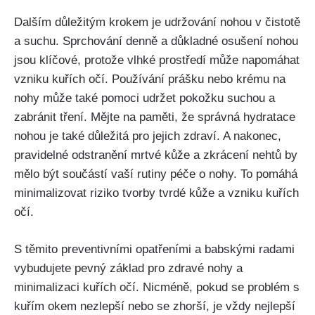
Dalším důležitým krokem ​je udržování nohou ​v čistotě
a⁤ suchu.⁣ Sprchování denně ​a důkladné osušení nohou
jsou klíčové, protože vlhké prostředí může napomáhat
vzniku kuřích⁣ očí. Používání prášku ‍nebo krému na
nohy⁣ může také pomoci udržet pokožku suchou a
‍zabránit tření. Mějte ⁤na paměti, že správná‌ hydratace‍
nohou je ​také důležitá ​pro⁣ jejich zdraví. A nakonec,
pravidelné odstranění mrtvé kůže a​ zkrácení nehtů by
mělo být součástí vaší ​rutiny ​péče⁣ o‍ nohy. To ​pomáhá
minimalizovat ⁢riziko tvorby tvrdé kůže⁢ a vzniku⁣ kuřích
očí.
S těmito preventivními ⁢opatřeními a babskými ‌radami
vybudujete pevný základ pro ⁢zdravé⁢ nohy a
minimalizaci⁣ kuřích‌ očí. Nicméně, pokud ⁤se problém s
kuřím okem nezlepší nebo se zhorší, ‍je vždy⁢ nejlepší