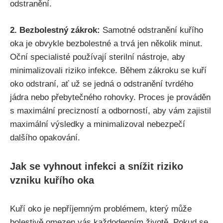
odstranění.
2.​ Bezbolestný ⁢zákrok:
Samotné odstranění‍ kuřího
oka je ⁢obvykle bezbolestné a⁣ trvá jen několik minut.
Oční⁢ specialisté používají sterilní nástroje, aby
minimalizovali riziko ‍infekce. Během zákroku se kuří
oko odstraní,​ ať už se‍ jedná o odstranění tvrdého
jádra‍ nebo ⁢přebytečného rohovky. Proces je prováděn
s maximální⁣ precizností a odborností, aby⁢ vám zajistil
maximální výsledky a⁢ minimalizoval nebezpečí
dalšího opakování.
Jak​ se⁤ vyhnout infekci a​ snížit riziko
vzniku‌ kuřího⁢ oka
Kuří oko je nepříjemným problémem, ​který může
bolestivě omezen vás každodenním životě. ‌Pokud se