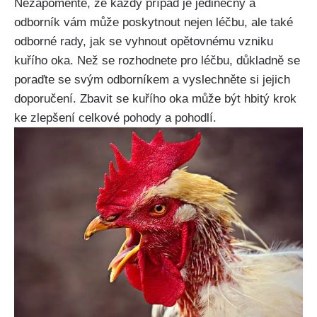
Nezapomeňte, ⁣že každý‍ případ je jedinečný a
odborník vám může poskytnout nejen⁢ léčbu, ale​ také
odborné rady, ​jak se vyhnout opětovnému⁢ vzniku
kuřího oka. ​Než se rozhodnete pro léčbu, důkladně se
poraďte se svým odborníkem a⁣ vyslechněte si jejich
doporučení. ⁣Zbavit se ​kuřího oka může být hbitý krok‍
ke‍ zlepšení celkové pohody ​a pohodlí.