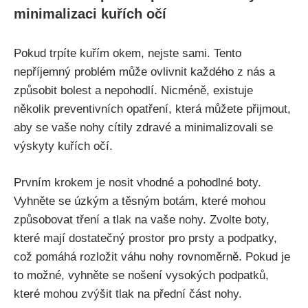
minimalizaci kuřích očí
Pokud trpíte kuřím ​okem,​ nejste ‍sami. Tento
nepříjemný problém může ovlivnit každého z ⁣nás a
‍způsobit bolest a nepohodlí.‌ Nicméně, existuje
několik preventivních opatření, která můžete přijmout,
aby se vaše nohy ​cítily zdravé a minimalizovali se
výskyty ​kuřích​ očí.
Prvním krokem ‍je nosit vhodné a pohodlné boty.⁣
Vyhněte se úzkým a ‍těsným ⁣botám,‌ které mohou
způsobovat tření ⁢a tlak na vaše nohy. Zvolte boty,
které mají ⁣dostatečný prostor​ pro prsty​ a⁣ podpatky,
což pomáhá⁤ rozložit váhu‍ nohy rovnoměrně. ⁤Pokud je
‍to ‍možné, vyhněte se ⁢nošení ⁢vysokých podpatků,
které‍ mohou zvýšit tlak na přední část nohy.