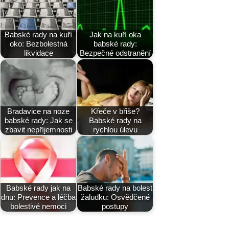
Babské rady na kuří
Jak na kuří oka
oko: Bezbolestná
babské rady:
likvidace
Bezpečné odstranění
Bradavice na noze
Křeče v břiše?
babské rady: Jak se
Babské rady na
zbavit nepříjemnosti
rychlou úlevu
Babské rady jak na
Babské rady na bolest
dnu: Prevence a léčba
žaludku: Osvědčené
bolestivé nemoci
postupy