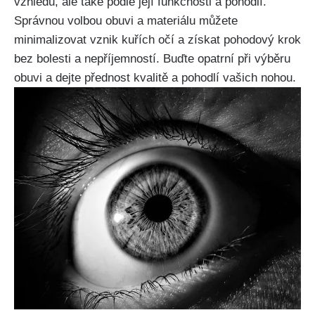
vzhledu, ​ale také podle ⁢její funkčnosti a pohodlí.
⁤Správnou volbou obuvi a ⁤materiálu můžete
minimalizovat vznik kuřích očí a získat pohodový ⁢krok
bez bolesti a ​nepříjemností. ⁢Buďte opatrní při⁢ výběru
obuvi ‌a dejte přednost kvalitě⁤ a pohodlí ⁣vašich ‌nohou.