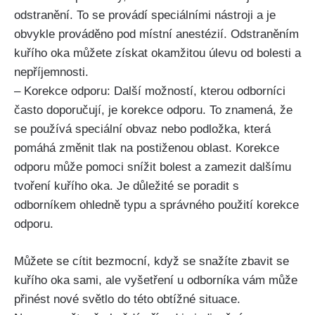
odstranění. To‍ se provádí speciálními nástroji a je
⁤obvykle prováděno pod ⁣místní anestézií. Odstraněním
kuřího oka můžete získat okamžitou ⁤úlevu od bolesti a
nepříjemnosti.
– Korekce⁤ odporu: Další možností, kterou odborníci
často⁢ doporučují, je korekce odporu. To ⁣znamená, že
‍se‍ používá speciální obvaz nebo podložka, která
pomáhá⁣ změnit tlak na postiženou oblast.⁢ Korekce
odporu může⁢ pomoci snížit ‌bolest a zamezit dalšímu
tvoření kuřího oka.⁢ Je důležité se ⁢poradit​ s⁢
odborníkem ​ohledně typu a⁣ správného⁤ použití korekce
odporu.
Můžete se cítit bezmocní, když‍ se​ snažíte zbavit se
kuřího⁢ oka sami, ⁣ale vyšetření​ u ‍odborníka vám může
‍přinést⁣ nové světlo do ⁣této obtížné situace.