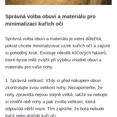
Správná volba obuvi a materiálu⁤ pro
minimalizaci kuřích očí
Správná ​volba obuvi‍ a materiálu je ⁣velmi ​důležitá,
pokud⁣ chcete minimalizovat vznik kuřích očí a zajistit
si pohodlný⁢ krok. Existuje několik klíčových faktorů,
které byste měli zvážit při⁢ výběru ⁢vhodné obuvi a
materiálu pro vaše ‍nohy.
1. Správná velikost: Vždy si před⁢ nákupem⁣ obuvi
zkontrolujte‍ svou velikost nohy. Nezapomeňte, že
nohy zpravidla nejsou stejně velké, takže ‍se nebojte
si změřit ⁤obě nohy ‍a pak zvolte velikost, která
odpovídá větší noze. Tím zajistíte, že bota ⁣nebude
tlačit nebo dráždit kuří oči.