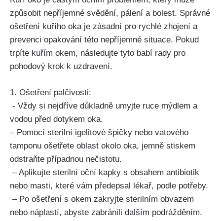
⁣způsobit nepříjemné svědění, pálení a⁣ bolest. Správné
ošetření ⁢kuřího oka je zásadní pro rychlé‍ zhojení a
prevenci opakování této nepříjemné situace. Pokud‌
trpíte kuřím⁤ okem, následujte tyto⁤ babí‌ rady pro
‍pohodový krok k uzdravení.
1. Ošetření palčivosti:
⁢ ⁤- ⁢Vždy si nejdříve důkladně umyjte ruce mýdlem⁢ a
vodou před dotykem oka.
– Pomocí⁢ sterilní igelitové​ špičky nebo⁢ vatového
tamponu ošetřete oblast‍ okolo‌ oka, jemně stiskem
⁢odstraňte​ případnou⁤ nečistotu.
‍‍ – Aplikujte⁢ sterilní oční ‌kapky s‍ obsahem antibiotik‌
nebo masti, které vám předepsal lékař, podle ⁣potřeby.
‍ – Po​ ošetření⁣ s ​okem zakryjte sterilním obvazem
nebo ‍náplastí, ‍abyste zabránili dalším⁤ podrážděním.