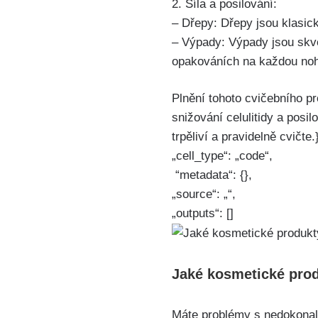
2. Síla⁢ a posilování:
– Dřepy: Dřepy jsou klasic
– Výpady: Výpady jsou skvě
opakováních na každou no
Plnění tohoto cvičebního pr
snižování⁤ celulitidy a pos
trpěliví⁣ a pravidelně cvičte.}
„cell_type“: „code“,
⁢ ‍“metadata“: {},
„source“: „“,
„outputs“: []
Jaké kosmetické produ
Máte problémy s nedokonalo