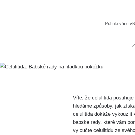
Publikováno v
B
Víte,⁢ že celulitida postih
hledáme způsoby, jak získa
celulitida ⁢dokáže ⁣vykouzli
babské‌ rady, které vám pom
vyloučte celulitidu ze svého