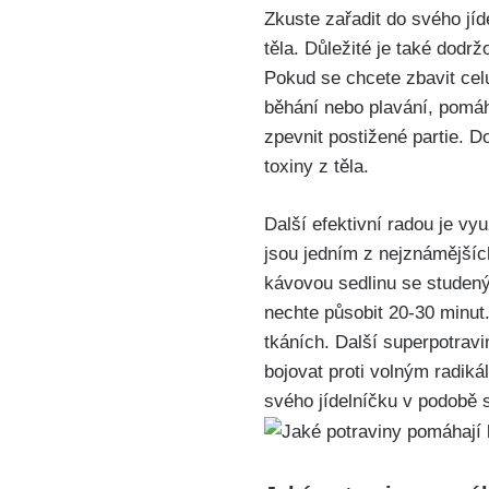
Zkuste zařadit do‌ svého jí
těla. Důležité je‍ také dod
Pokud se⁢ chcete zbavit celu
běhání nebo plavání, pomáh
zpevnit postižené⁤ partie. 
toxiny z těla.
Další efektivní radou je využ
⁢jsou jedním z nejznámější
kávovou sedlinu se studeným
nechte působit 20-30 minut.
tkáních. Další superpotrav
bojovat proti volným radik
svého jídelníčku v podobě sm