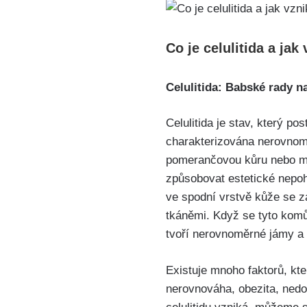
Co je celulitida a jak
Celulitida: Babské rady 
Celulitida je stav, který p
charakterizována nerovnom
pomerančovou kůru nebo ma
způsobovat estetické​ nepoh
ve⁣ spodní vrstvě kůže se 
tkáněmi. Když se tyto komů
tvoří nerovnoměrné jámy a
Existuje mnoho faktorů, kter
nerovnováha, ‌obezita, nedo