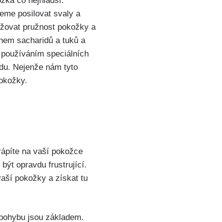
žka ​co nejhladší.
me posilovat svaly⁢ a
ržovat ⁢pružnost pokožky a
ahem sacharidů a tuků a
a používáním speciálních
du.⁤ Nejenže nám tyto
pokožky.
rápíte na vaší pokožce
být opravdu frustrující.
vaší pokožky a získat tu
 pohybu jsou základem.