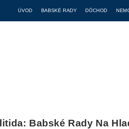
ÚVOD
BABSKÉ RADY
DŮCHOD
NEM
litida: Babské Rady Na Hl