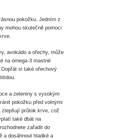
 krásnou pokožku. Jedním z
viny mohou skutečně pomoci
krve.
y, ⁣avokádo a ořechy,‍ může
haté na omega-3‍ mastné
y. Dopřát si také ořechový
itidou.
oce a zeleniny s⁤ vysokým
ránit pokožku před volnými‍
zlepšují průtok krve, což‍
platí také dbát na
rozhodnete zařadit do
dě a dosáhnout hladké a​