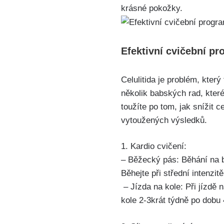
krásné pokožky.
Efektivní cvičební pr
Celulitida‌ je problém, kte
‍několik babských rad, kter
toužíte po tom, jak snížit 
vytoužených výsledků.
1. Kardio cvičení:
– Běžecký pás: Běhání na b
Běhejte při ​střední intenzi
⁢ – Jízda na kole: Při jízdě
kole 2-3krát týdně po dobu