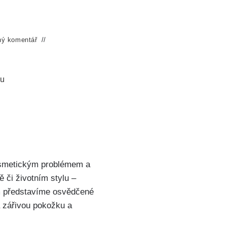
ný komentář
ku
kosmetickým problémem‌ a
 či životním stylu –
 vám představíme osvědčené
 zářivou pokožku a‌