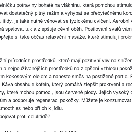
delníčku⁣ potraviny bohaté na vlákninu, která pomohou stimulo
ržovat dostatečný pitný režim ​a vyhýbat ⁢se přebytečnému ko
litidy, je také ⁣nutné věnovat se fyzickému cvičení. Aerobní 
á⁤ spalovat tuk a zlepšuje​ cévní​ oběh. Posilování svalů v
Dopřejte si také občas relaxační masáže, které stimulují pro
ití přírodních prostředků, které mají pozitivní‍ vliv na snížen
ch a‍ nejpoužívanějších prostředků na zlepšení vzhledu pok
 kokosovým olejem a naneste směs ⁣na postižené partie. Překr
 Káva ‍obsahuje kofein, který pomáhá zlepšit prokrvení a re
iny, které mohou pomoci, jsou červené plody. Jejich vysoký 
álům⁣ a podporuje regeneraci pokožky. Můžete je konzumovat 
oothies nebo ⁢příloh‍ k jídlu.