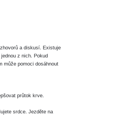
ozhovorů a diskusí. Existuje
u jednou z nich. Pokud
 vám může pomoci dosáhnout
pšovat průtok krve.
lujete srdce. Jezděte​ na