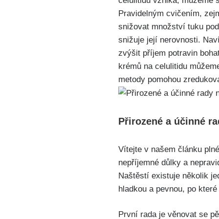
celulitidu vzniká, můžeme s
Pravidelným cvičením, zejm
snižovat množství tuku pod
snižuje její nerovnosti. N
zvýšit příjem​ potravin boh
krémů na celulitidu můžeme 
metody pomohou zredukovat 
Přirozené a účinné ra
Vítejte v našem článku plné
nepříjemné ⁤důlky a nepravid
Naštěstí existuje‍ několik 
hladkou a pevnou, po které 
První rada je věnovat se p