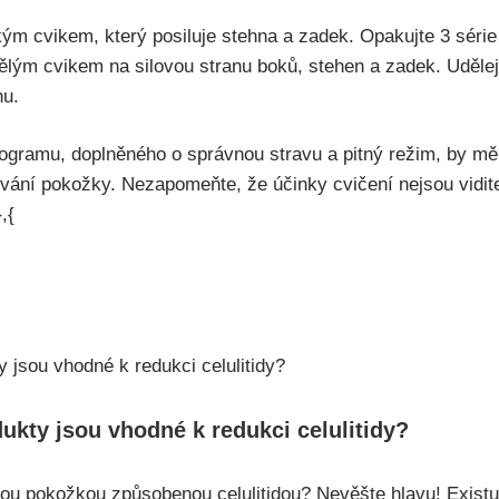
kým cvikem, který posiluje stehna a zadek. Opakujte 3 séri
lým cvikem na silovou stranu boků, stehen a zadek. Udělejt
hu.
ogramu, doplněného ⁢o správnou stravu a⁣ pitný režim, by mě
ilování ‍pokožky. Nezapomeňte, ⁣že účinky cvičení nejsou vidi
,{
kty jsou ⁤vhodné ⁢k redukci celulitidy?
u pokožkou způsobenou celulitidou? Nevěšte hlavu! Existu