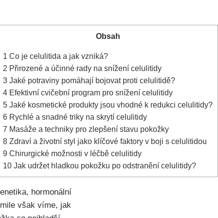
Obsah
1
Co je celulitida a jak vzniká?
2
Přirozené a účinné rady na snížení celulitidy
3
Jaké potraviny pomáhají bojovat proti celulitidě?
4
Efektivní cvičební program pro snížení celulitidy
5
Jaké kosmetické produkty jsou ⁤vhodné ⁢k redukci celulitidy?
6
Rychlé a snadné triky na skrytí celulitidy
7
Masáže a techniky ⁣pro zlepšení stavu pokožky
8
Zdraví a životní⁤ styl jako klíčové faktory v boji s celulitidou
9
Chirurgické možnosti v léčbě celulitidy
10
Jak⁢ udržet hladkou pokožku po odstranění celulitidy?
 genetika, hormonální
kmile však víme, jak