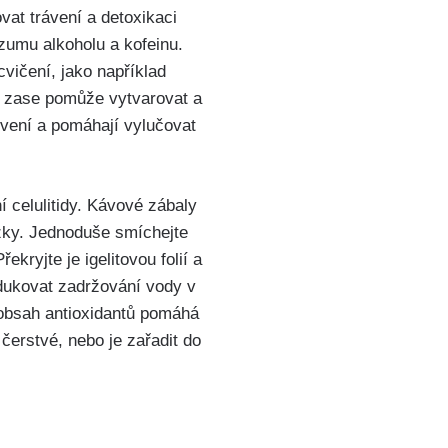
vat trávení a detoxikaci
nzumu alkoholu a kofeinu.
cvičení, jako například
ám zase pomůže vytvarovat a
krvení a pomáhají vylučovat
í celulitidy. ‌Kávové zábaly
ožky. Jednoduše smíchejte
yjte⁤ je⁢ igelitovou folií a
dukovat⁣ zadržování vody v
obsah antioxidantů pomáhá‌
čerstvé, nebo je zařadit do