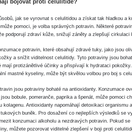
jí bojovat proti celulitidě?
sobů, jak se vyrovnat s celulitidou a získat tak hladkou a
rý může pomoci, je volba správných potravin. Některé potra
 že podporují zdraví kůže, snižují záněty a zlepšují cirkulaci 
umace⁤ potravin, které obsahují zdravé tuky, jako jsou oliv
ožky a snížit viditelnost celulitidy. Tyto potraviny ⁢jsou bo
é mají ⁤protizánětlivé účinky‍ a přispívají k⁢ hydrataci pokožk
lní mastné kyseliny, ⁣může být skvělou volbou pro boj s celul
otravin jsou potraviny bohaté na antioxidanty. Konzumace ov
 jsou bobule, pomeranče, paprika a špenát, ​může pomoci ch
u kolagenu. Antioxidanty napomáhají detoxikaci organismu a 
tukových buněk. Pro dosažení co nejlepších ‍výsledků ‌se vy
mezit konzumaci alkoholu a nezdravých potravin.‍ Pokud se 
iny, můžete pozorovat viditelné zlepšení v‌ boji proti celuliti