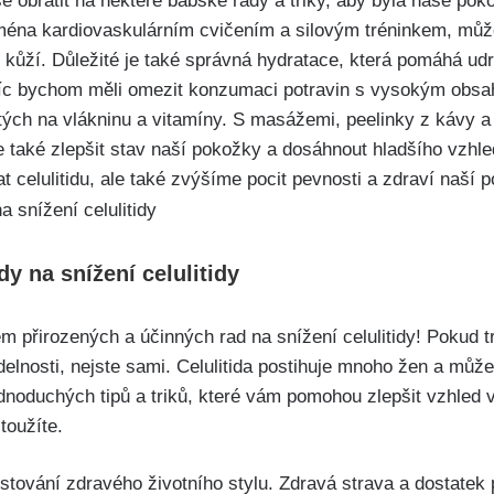
e⁣ obrátit na některé babské rady a triky, aby byla naše poko
éna kardiovaskulárním cvičením a silovým tréninkem, může
 kůží. Důležité je také správná hydratace, která pomáhá ud
avíc bychom měli omezit konzumaci potravin s ⁢vysokým obs
atých na⁢ vlákninu a vitamíny. S masážemi, peelinky z kávy 
také ⁤zlepšit stav naší‍ pokožky a⁤ dosáhnout hladšího vzhle
celulitidu, ale také zvýšíme pocit pevnosti a zdraví naší 
dy na snížení celulitidy
m přirozených a účinných rad na snížení celulitidy! Pokud t
elnosti, nejste sami. Celulitida postihuje mnoho žen‌ a může 
jednoduchých tipů a triků, které vám pomohou zlepšit vzhled 
toužíte.
ěstování zdravého životního stylu. Zdravá strava a dostatek