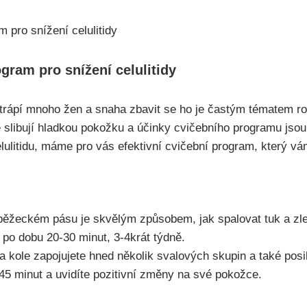
ogram pro snížení celulitidy
rý trápí mnoho žen a snaha zbavit se ho je častým tématem r
é slibují hladkou pokožku a ‌účinky cvičebního programu jso
celulitidu, ‍máme pro vás efektivní cvičební program, který
ěžeckém pásu je⁣ skvělým způsobem, jak spalovat tuk a zle
tě po dobu 20-30 ‌minut, 3-4krát týdně.
 na kole zapojujete ⁢hned několik svalových skupin a také posi
 45 minut a uvidíte pozitivní změny na své pokožce.