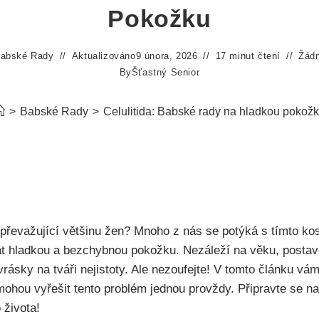
Pokožku
abské Rady
Aktualizováno
9 února, 2026
17 minut čtení
Žád
By
Šťastný Senior
>
Babské Rady
>
Celulitida: Babské rady na hladkou pokož
uje převažující většinu žen? Mnoho z nás se potýká s tímto 
t hladkou a bezchybnou pokožku. Nezáleží na věku, postavě‍
t‌ vrásky na‌ tváři nejistoty. Ale nezoufejte! ⁤V tomto článku
ohou vyřešit tento‍ problém jednou provždy. Připravte se⁢ na
 života!