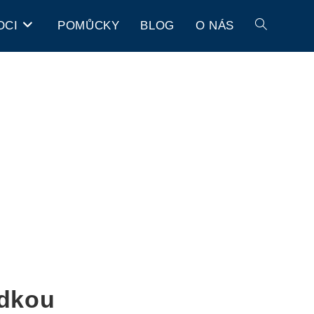
OCI
POMŮCKY
BLOG
O NÁS
adkou