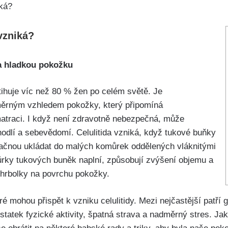
 vzniká?
na hladkou pokožku
ostihuje víc než 80 % žen po celém světě. Je
ěrným vzhledem pokožky, který připomíná
traci. I když není zdravotně nebezpečná, může
odlí a sebevědomí. Celulitida vzniká,⁢ když tukové buňky
začnou‍ ukládat do ‍malých komůrek oddělených vláknitými
rky tukových buněk naplní, způsobují zvýšení ‍objemu a
 hrbolky na povrchu pokožky.
é mohou přispět k vzniku celulitidy. Mezi⁣ nejčastější patří
statek fyzické aktivity, špatná strava a nadměrný stres. Ja