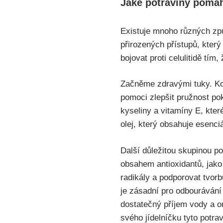
Jaké potraviny pomáha
Existuje mnoho různých způ
přirozených přístupů,​ kte
bojovat proti celulitidě tím,
Začněme zdravými tuky. Konz
pomoci zlepšit pružnost pok
kyseliny‍ a vitamíny E, kter
olej, který obsahuje esenciá
Další důležitou skupinou p
obsahem antioxidantů, jako
radikály a podporovat tvorb
je zásadní pro odbourávání 
dostatečný příjem vody a o
svého jídelníčku tyto potrav