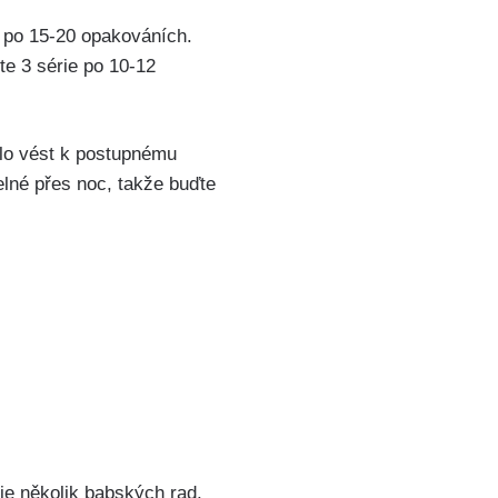
e po 15-20 opakováních.
e 3 série po 10-12
lo vést‌ k⁣ postupnému
telné přes noc, takže buďte
je několik babských rad,