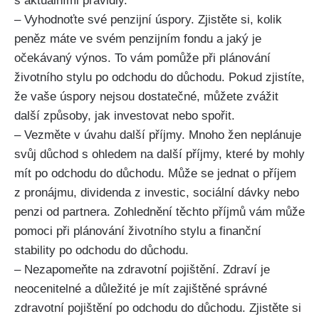
s aktuálními pravidly.
– Vyhodnoťte své penzijní úspory. Zjistěte si, kolik
peněz máte ve svém penzijním fondu a jaký je
očekávaný výnos. To vám pomůže při plánování
životního stylu po odchodu do důchodu. Pokud zjistíte,
že vaše úspory nejsou dostatečné, můžete zvážit
další způsoby, jak investovat nebo spořit.
– Vezměte v úvahu další příjmy. Mnoho žen neplánuje
svůj důchod s ohledem na další příjmy, které by mohly
mít po odchodu do důchodu. Může se jednat o příjem
z pronájmu, dividenda z investic, sociální dávky nebo
penzi od partnera. Zohlednění těchto příjmů vám může
pomoci při plánování životního stylu a finanční
stability po odchodu do důchodu.
– Nezapomeňte na zdravotní pojištění. Zdraví je
neocenitelné a důležité je mít zajištěné správné
zdravotní pojištění po odchodu do důchodu. Zjistěte si