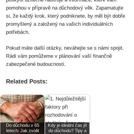
pomohou v přípravě na důchodový věk. Zapamatujte
si, že každý krok, který podniknete, by měl být dobře
promyšlený a založený na vašich individuálních
potřebách.
Pokud máte další otázky, neváhejte se s námi spojit.
Rádi vám pomůžeme v plánování vaší finančně
zabezpečené budoucnosti.
Related Posts:
Do důchodu v 65
Kdy je ideální čas jít
letech: Jak zvolit
do důchodu? Tipy a