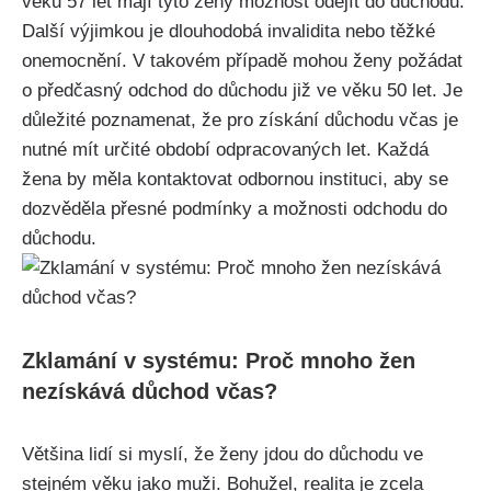
věku 57 let mají tyto ženy možnost odejít do důchodu.
Další výjimkou je dlouhodobá invalidita nebo těžké
onemocnění. V takovém případě mohou ženy požádat
o předčasný odchod do důchodu již ve věku 50 let. Je
důležité poznamenat, že pro získání důchodu včas je
nutné mít určité období odpracovaných let. Každá
žena by měla kontaktovat odbornou instituci, aby se
dozvěděla přesné podmínky a možnosti odchodu do
důchodu.
Zklamání v systému: Proč mnoho žen
nezískává důchod včas?
Většina lidí si myslí, že ženy jdou do důchodu ve
stejném věku jako muži. Bohužel, realita je zcela