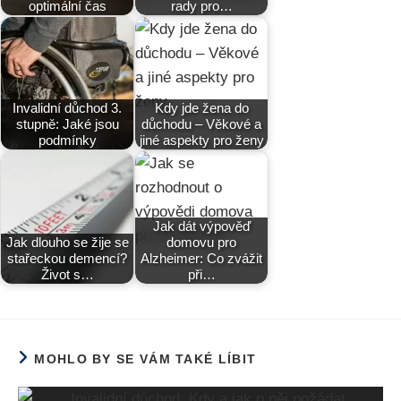
optimální čas
rady pro…
Invalidní důchod 3.
Kdy jde žena do
stupně: Jaké jsou
důchodu – Věkové a
podmínky
jiné aspekty pro ženy
Jak dát výpověď
Jak dlouho se žije se
domovu pro
stařeckou demencí?
Alzheimer: Co zvážit
Život s…
při…
MOHLO BY SE VÁM TAKÉ LÍBIT