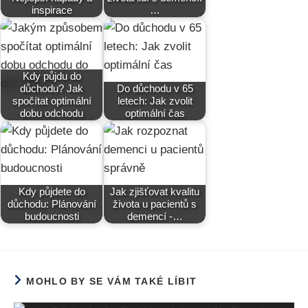
inspirace
…
Kdy půjdu do
důchodu? Jak
Do důchodu v 65
spočítat optimální
letech: Jak zvolit
dobu odchodu
optimální čas
Kdy půjdete do
Jak zjišťovat kvalitu
důchodu: Plánování
života u pacientů s
budoucnosti
demencí -…
MOHLO BY SE VÁM TAKÉ LÍBIT