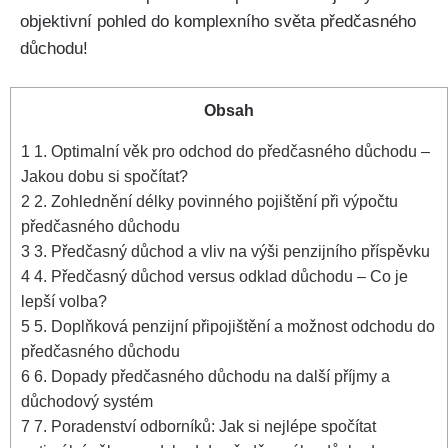
objektivní pohled do komplexního světa předčasného
důchodu!
Obsah
1
1. Optimalní věk pro odchod do předčasného důchodu –
Jakou dobu si spočítat?
2
2. Zohlednění délky povinného pojištění při výpočtu
předčasného důchodu
3
3. Předčasný důchod a vliv na výši penzijního příspěvku
4
4. Předčasný důchod versus odklad důchodu – Co je
lepší volba?
5
5. Doplňková penzijní připojištění a možnost odchodu do
předčasného důchodu
6
6. Dopady předčasného důchodu na další příjmy a
důchodový systém
7
7. Poradenství odborníků: Jak si nejlépe spočítat