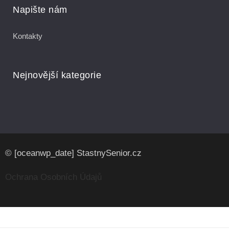
Napište nám
Kontakty
Nejnovější kategorie
© [oceanwp_date] StastnySenior.cz
Ochrana Osobních Údajů