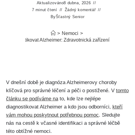
Aktualizováno
8 dubna, 2026
7 minut čtení
Žádný komentář
By
Šťastný Senior
>
Nemoci
>
de diagnostikovat Alzheimer: Zdravotnická zařízení a specialis
V dnešní době je diagnóza Alzheimerovy choroby
klíčová pro správné léčení a péči o postižené. V
tomto
článku se podíváme na
to, kde lze nejlépe
diagnostikovat Alzheimer a kdo jsou odborníci,
kteří
vám mohou poskytnout potřebnou pomoc
. Sledujte
nás na cestě k včasné identifikaci a správné léčbě
této obtížné nemoci.