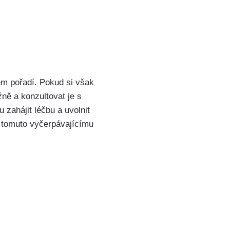
ném pořadí. Pokud si však
žně a konzultovat je s
zahájit léčbu a uvolnit
i tomuto vyčerpávajícímu