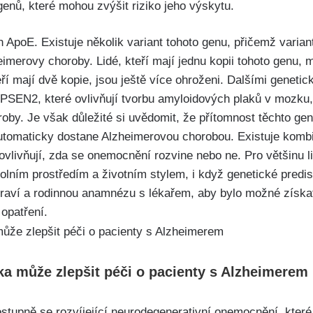
 genů, které mohou zvýšit riziko jeho výskytu.
 ApoE. Existuje několik variant tohoto genu, přičemž varian
merovy choroby. Lidé, kteří mají jednu kopii tohoto genu, m
ří mají dvě kopie, jsou ještě více ohroženi. Dalšími geneti
SEN2, které ovlivňují tvorbu amyloidových plaků v mozku, 
oby. Je však důležité si uvědomit, že přítomnost těchto gen
tomaticky dostane Alzheimerovou chorobou. Existuje komb
 ovlivňují, zda se onemocnění rozvine nebo ne. Pro většinu li
lním prostředím a životním stylem, i když genetické predisp
draví a rodinnou anamnézu s lékařem, aby bylo možné získat 
opatření.
ka může zlepšit péči o pacienty s Alzheimerem
stupně se rozvíjející neurodegenerativní onemocnění, které