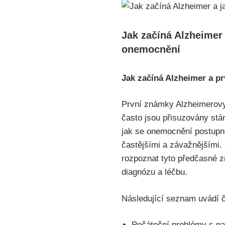
Jak začíná Alzheimer
onemocnění
Jak začíná Alzheimer a 
První známky Alzheimerovy
často jsou přisuzovány stá
jak se onemocnění postupně
častějšími a závažnějšími. 
rozpoznat tyto předčasné z
diagnózu a léčbu.
Následující seznam uvádí 
Počáteční problémy s pa