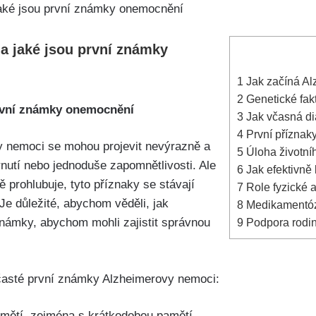
 a jaké jsou první známky
1
Jak začíná Al
2
Genetické fakt
první známky onemocnění
3
Jak včasná di
4
První příznaky
 nemoci se mohou projevit nevýrazně a
5
Úloha životníh
rnutí nebo jednoduše zapomnětlivosti. Ale
6
Jak efektivně
 prohlubuje, tyto příznaky se stávají
7
Role fyzické a
Je důležité, abychom věděli, jak
8
Medikamentózn
námky, abychom mohli zajistit správnou
9
Podpora rodin
časté první známky Alzheimerovy nemoci:
mětí, zejména s krátkodobou pamětí