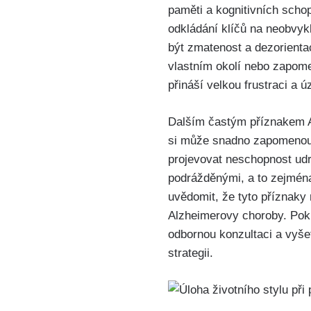
paměti a kognitivních scho
odkládání klíčů na neobvyk
být zmatenost a dezorienta
vlastním okolí nebo zapome
přináší velkou frustraci a ú
Dalším častým příznakem A
si může snadno zapomenout, 
projevovat neschopnost udr
podrážděnými, a to zejména 
uvědomit, že tyto příznak
Alzheimerovy choroby. Poku
odbornou konzultaci a vyše
strategii.