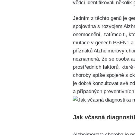
vědci identifikovali několik
Jedním z těchto genů je gen
spojována s rozvojem Alzhei
onemocnění, zatímco ti, kte
mutace v genech PSEN1 a P
příznaků Alzheimerovy chor
neznamená, že se osoba au
prostředních faktorů, které
choroby spíše spojené s oko
je dobré konzultovat své z
a případných preventivních 
Jak včasná diagnosti
Alzheimerova choroba je po