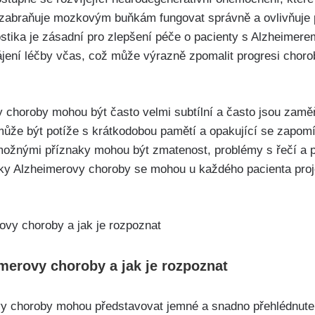
 zabraňuje mozkovým buňkám fungovat správně a ovlivňuje 
stika je zásadní pro zlepšení péče o pacienty s Alzheimer
ní léčby včas, což může výrazně zpomalit progresi choroby
choroby mohou být často velmi subtílní a často jsou zamě
že být potíže s krátkodobou pamětí a opakující se zapomín
možnými příznaky mohou být zmatenost, problémy s řečí a p
ky Alzheimerovy choroby se mohou u každého pacienta proj
imerovy choroby a jak je rozpoznat
vy choroby mohou představovat jemné a snadno přehlédnute