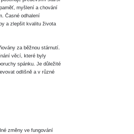
paměť, myšlení a chování
em. Časné odhalení
 a zlepšit kvalitu života
ňovány za běžnou stárnutí.
ání věcí, které byly
oruchy spánku. Je důležité
evovat odlišně a v různé
lné změny ve fungování