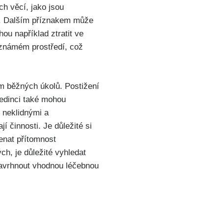
h věcí, jako jsou
ny. Dalším příznakem může
ou například ztratit ve
 známém prostředí, což
m běžných úkolů. Postižení
jedinci také mohou
 neklidnými a
í činnosti. Je důležité si
enat přítomnost
h, je důležité vyhledat
navrhnout vhodnou léčebnou