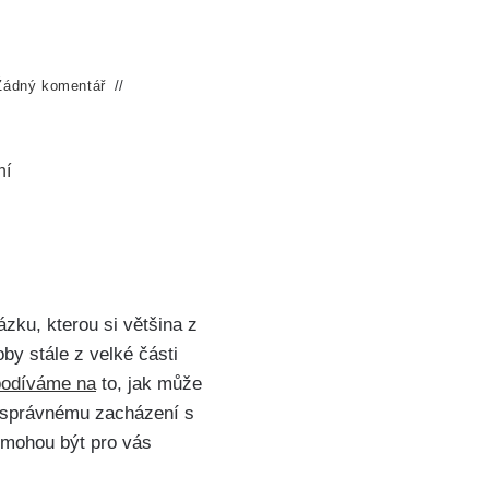
Žádný komentář
ní
zku, kterou si většina z
by stále z velké části
podíváme na
to, jak může
a správnému zacházení s
é mohou být pro vás