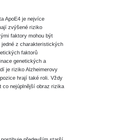
ta ApoE4 je nejvíce
ají zvýšené riziko
ckými faktory mohou být
jedné z charakteristických
etických faktorů
inace genetických a
dí je riziko Alzheimerovy
ozice hrají také roli. Vždy
co nejúplnější obraz rizika
 postihuje především starší