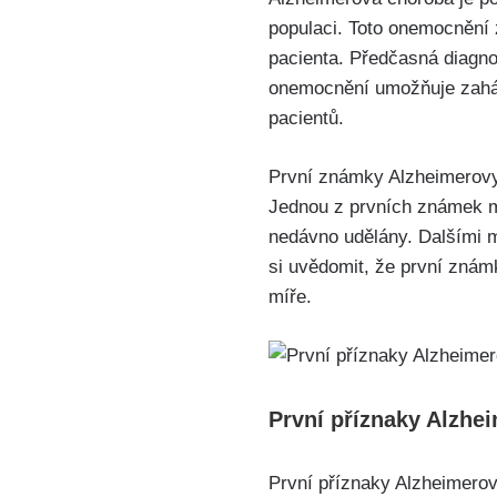
populaci. Toto onemocnění
pacienta. Předčasná diagno
onemocnění umožňuje zaháje
pacientů.
První známky Alzheimerovy 
Jednou z prvních známek mů
nedávno udělány. Dalšími 
si uvědomit, že první znám
míře.
První příznaky Alzhe
První příznaky Alzheimero