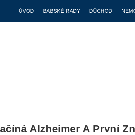
ÚVOD
BABSKÉ RADY
DŮCHOD
NEM
ačíná Alzheimer A První 