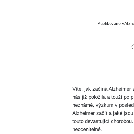
Publikováno v
Alzh
Víte, jak začíná Alzheimer
nás již položila a touží po
neznámé, výzkum v posledn
Alzheimer začít a jaké jso
touto devastující chorobou
neocenitelné.