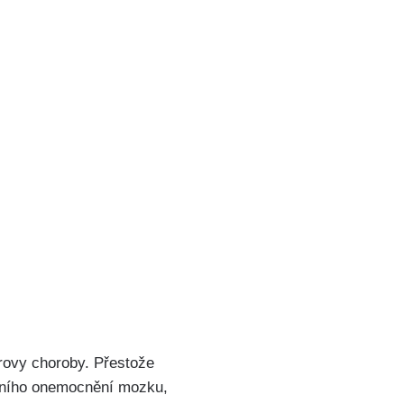
erovy choroby. Přestože
ivního onemocnění mozku,