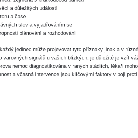
cí a důležitých událostí
storu a čase
ávných slov a vyjadřováním se
opnosti plánování a rozhodování
 každý jedinec může projevovat tyto příznaky jinak a v růz
 varovných signálů u vašich blízkých, je důležité je vzít vá
rova nemoc diagnostikována v raných stádiích, lékaři mohou 
nost a včasná intervence jsou klíčovými faktory v boji prot