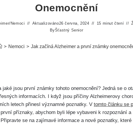
Onemocnění
eimer
/
Nemoci
Aktualizováno
26 června, 2024
15 minut čtení
By
Šťastný Senior
>
Nemoci
>
Jak začíná Alzheimer a první známky onemocně
 a jaké jsou první známky tohoto onemocnění? Jedná se o otá
 přesných informacích. I když jsou příčiny Alzheimerovy choro
ích letech přinesl významné poznatky. V
tomto článku se 
u první příznaky, abychom byli lépe vybaveni k rozpoznání 
. Připravte se na zajímavé informace a nové poznatky, kter