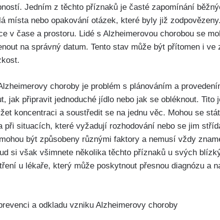
pností. Jedním z těchto příznaků je časté zapomínání běžnýc
lá místa nebo opakování otázek, které byly již zodpověze
ce v čase a prostoru. Lidé s Alzheimerovou chorobou se moh
nout na správný datum. Tento stav může být přítomen i ve
zkost.
lzheimerovy choroby je problém s plánováním a provedení
jak připravit jednoduché jídlo nebo jak se obléknout. Tito 
žet koncentraci a soustředit se na jednu věc. Mohou se stát
při situacích, které vyžadují rozhodování nebo se jim střídaj
y mohou být způsobeny různými faktory a nemusí vždy znam
d si však všimnete několika těchto příznaků u svých blízkýc
tření u lékaře, který může poskytnout přesnou diagnózu a 