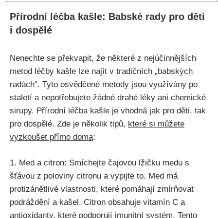
Přírodní⁤ léčba kašle: Babské rady pro děti
i dospělé
Nenechte se překvapit, že některé z nejúčinnějších
metod léčby ‌kašle lze najít v tradičních „babských
radách“. Tyto osvědčené metody jsou využívány po
staletí a nepotřebujete žádné drahé léky ani⁣ chemické
sirupy. Přírodní ⁣léčba kašle⁤ je vhodná jak⁢ pro děti, tak
pro dospělé. Zde je několik tipů,
které si⁣ můžete
vyzkoušet přímo doma
:
1. Med a citron: Smíchejte čajovou lžičku medu s
šťávou z poloviny citronu a vypijte to. Med má
protizánětlivé ‍vlastnosti, které pomáhají zmírňovat
podráždění ‌a kašel. Citron ⁢obsahuje vitamín C a
antioxidanty, které podporují imunitní systém. Tento​