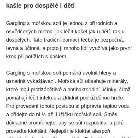
kašle pro ‍dospělé i‌ děti
Gargling s mořskou solí je jednou ‍z přírodních a
osvědčených metod, jak⁤ léčit kašel jak u dětí, tak u
dospělých. Tato tradiční domácí léčba je bezpečná,
levná a účinná,‌ a proto ji mnoho lidí využívá jako první
⁤krok při potížích s kašlem.
Gargling s mořskou solí pomáhá uvolnit hleny a⁤
usnadnit vykašlávání. Mořská sůl obsahuje minerály,
které mají protizánětlivé a antibakteriální účinky, čímž
pomáhají léčit infekce a zklidnit podrážděnou​ hrdlo.
Pro provedení tohoto postupu si připravte‌ teplou vodu
a ‍přidejte do ní ½ až 1 lžičku mořské⁢ soli. Směs
důkladně promíchejte,⁢ aby se sůl rozpustila, a poté
proveďte kloktání. Nejlepší je kloktat alespoň