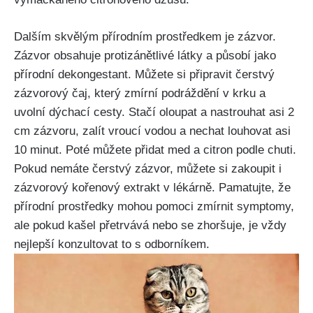
Dalším skvělým přírodním prostředkem je zázvor.
Zázvor obsahuje protizánětlivé látky a působí ⁤jako
‌přírodní dekongestant. Můžete si​ připravit čerstvý
zázvorový čaj, ⁣který zmírní podráždění ⁣v krku a
uvolní dýchací cesty. Stačí oloupat a nastrouhat​ asi 2
cm zázvoru, zalít vroucí vodou⁣ a nechat louhovat asi
10 minut. Poté můžete přidat med a‍ citron podle⁢ chuti.
‌Pokud nemáte čerstvý zázvor, můžete si zakoupit i
zázvorový kořenový extrakt v lékárně. Pamatujte, že
⁤přírodní prostředky mohou pomoci zmírnit symptomy,
ale pokud kašel přetrvává nebo se zhoršuje, ‍je ⁢vždy
nejlepší konzultovat to s odborníkem.