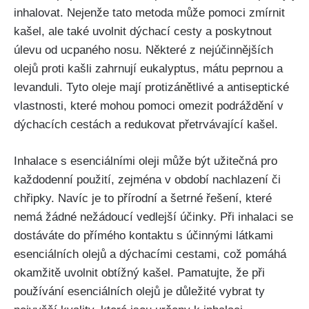
inhalovat.​ Nejenže tato metoda může pomoci zmírnit
kašel, ale také uvolnit dýchací cesty a poskytnout
úlevu od ⁢ucpaného nosu. Některé z nejúčinnějších
olejů proti kašli zahrnují eukalyptus, mátu peprnou a
levanduli. Tyto oleje mají protizánětlivé‍ a antiseptické
vlastnosti, které mohou ⁤pomoci omezit podráždění v
dýchacích cestách a redukovat ⁢přetrvávající kašel.
Inhalace ‍s esenciálními⁣ oleji může být užitečná pro
každodenní použití, zejména v období nachlazení ‌či
chřipky. Navíc je ‌to přírodní a šetrné‌ řešení, které
nemá žádné nežádoucí vedlejší účinky. Při inhalaci se
dostáváte do‍ přímého kontaktu s účinnými látkami
esenciálních olejů a dýchacími cestami, což pomáhá
okamžitě uvolnit obtížný kašel. Pamatujte, že při
používání esenciálních olejů je důležité vybrat ty