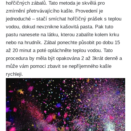
hořčičných zábalů. Tato metoda je skvělá pro​
zmírnění přetrvávajícího kašle. Provedení je
jednoduché – stačí smíchat hořčičný prášek s teplou
vodou, dokud nevznikne kašovitá ‍pasta. Pak ​tuto
pastu nanesete na​ látku, kterou zabalíte⁤ kolem krku⁢
nebo na hrudník. ‌Zábal‌ ponechte působit po dobu 15
až 20 minut a poté opláchněte teplou vodou. Tato
procedura by měla být opakována 2 až 3krát denně​ a
může vám pomoci zbavit se nepříjemného kašle
rychleji.