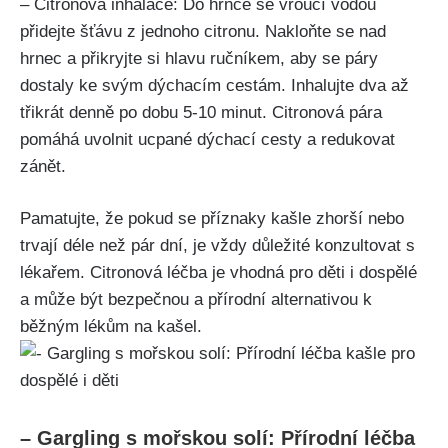
– Citronová inhalace: Do hrnce se vroucí vodou
přidejte šťávu z jednoho citronu. Nakloňte ⁤se nad
hrnec a přikryjte si hlavu ručníkem, aby se ⁤páry
dostaly ⁤ke svým dýchacím cestám. Inhalujte dva⁣ až
třikrát⁣ denně po dobu 5-10 minut. Citronová pára⁤
pomáhá uvolnit ucpané dýchací cesty ‍a redukovat
zánět.
Pamatujte, že pokud se ⁢příznaky kašle zhorší nebo
trvají déle než pár dní, je vždy důležité konzultovat s
lékařem. Citronová léčba je vhodná pro děti i dospělé
a může být bezpečnou a⁤ přírodní alternativou k
běžným lékům na kašel.
– Gargling⁣ s mořskou solí: Přírodní léčba