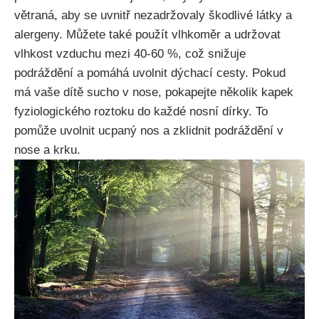
větraná, aby se uvnitř nezadržovaly ‍škodlivé látky a
alergeny.⁢ Můžete také použít vlhkoměr a udržovat
vlhkost vzduchu mezi 40-60 %, což snižuje
podráždění a pomáhá uvolnit dýchací cesty. Pokud
má vaše dítě sucho v⁤ nose, ⁢pokapejte​ několik kapek
fyziologického roztoku do každé nosní dírky. To
pomůže uvolnit ucpaný nos a zklidnit podráždění⁣ v
nose a krku.