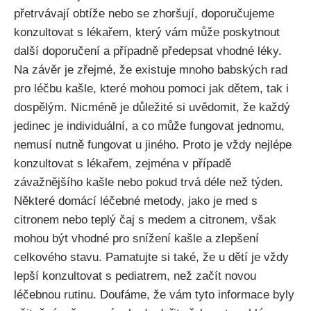
přetrvávají obtíže ‍nebo se zhoršují, doporučujeme
konzultovat s lékařem, který vám může poskytnout
další doporučení a případně předepsat vhodné léky.
Na závěr je zřejmé, že existuje mnoho babských⁢ rad
pro ⁤léčbu kašle, které mohou pomoci jak dětem, tak i
‍dospělým. Nicméně je ⁤důležité si uvědomit, že každý
jedinec je individuální,⁢ a co může ⁢fungovat jednomu,⁤
nemusí nutně fungovat u jiného. Proto je ‌vždy nejlépe⁤
konzultovat s lékařem, zejména v případě
⁣závažnějšího kašle‌ nebo pokud trvá déle než ‍týden.⁢
Některé domácí léčebné metody, jako je med s
citronem nebo teplý čaj s⁤ medem a citronem,‍ však
mohou být vhodné pro snížení ⁣kašle a zlepšení
celkového stavu. ‌Pamatujte si také, že u ‌dětí je vždy
lepší konzultovat s pediatrem, než začít novou
léčebnou rutinu. Doufáme, že ​vám tyto informace byly