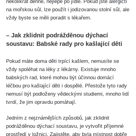
několikrát denně, nejlépe po jídle. Pokud jste alergičtí
na mořskou sůl, lze použít i jodizovanou ⁤stolní​ sůl, ale
vždy byste se měli poradit ⁣s lékařem.
– Jak zklidnit podrážděnou dýchací
soustavu: Babské rady pro kašlající děti
Pokud máte doma děti trpící kašlem, nemusíte ​se
vždy spoléhat na léky z lékárny. Existuje mnoho
babských rad, které mohou ​být účinnou domácí
léčbou⁤ pro kašlající děti ​i dospělé. Přestože tyto rady
‌nemusí být podloženy vědeckými studiemi, mnoho lidí
‌tvrdí, že jim opravdu pomáhají.
Jedním z nejznámějších způsobů, jak zklidnit
podrážděnou dýchací soustavu, je vytvořit příjemné
prostředí v ložnici. Zajistěte, aby byla místnost ⁤dobře