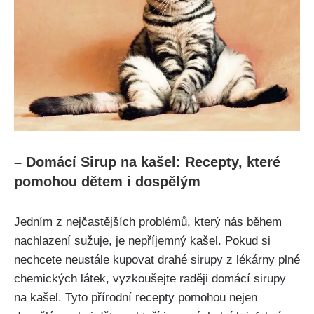
– Domácí Sirup na kašel: Recepty, které
pomohou dětem i dospělým
Jedním⁢ z nejčastějších⁤ problémů, který nás během
nachlazení sužuje, je nepříjemný kašel. Pokud​ si‌
nechcete neustále kupovat drahé sirupy‌ z lékárny plné
chemických látek,​ vyzkoušejte raději domácí sirupy
na kašel. Tyto ​přírodní recepty pomohou nejen