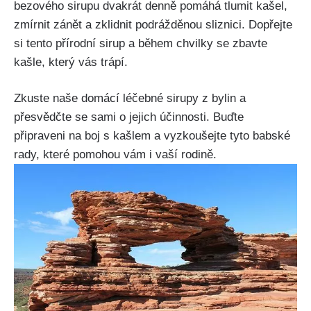
bezového sirupu ‌dvakrát denně pomáhá ‌tlumit kašel,
zmírnit zánět‍ a zklidnit podrážděnou sliznici. Dopřejte
si⁣ tento přírodní sirup a během chvilky se zbavte
⁢kašle, který vás ⁣trápí.
Zkuste naše domácí léčebné ⁢sirupy z bylin a
přesvědčte se ⁤sami⁣ o jejich účinnosti. ‍Buďte‌
připraveni‍ na ⁤boj s⁤ kašlem ⁣a vyzkoušejte tyto babské
rady, které pomohou vám i vaší rodině.