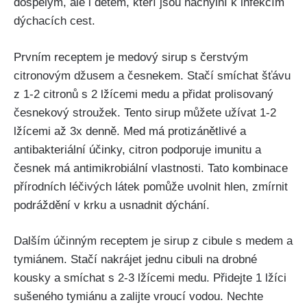
dospělým, ale​ i dětem, kteří jsou náchylní k ‍infekcím
dýchacích cest.
Prvním receptem je medový sirup s⁢ čerstvým
citronovým džusem a česnekem. Stačí smíchat šťávu
z 1-2 citronů ⁢s 2 lžícemi medu ⁤a přidat prolisovaný
česnekový stroužek. Tento sirup můžete ​užívat 1-2
lžícemi až‍ 3x denně. Med má protizánětlivé a
⁣antibakteriální účinky, citron podporuje imunitu a
česnek má antimikrobiální vlastnosti. Tato kombinace
přírodních léčivých látek pomůže uvolnit ⁢hlen, zmírnit
podráždění ⁤v krku a ‌usnadnit dýchání.
Dalším účinným⁤ receptem je sirup z cibule s medem a
tymiánem. Stačí nakrájet jednu cibuli na drobné⁢
kousky a smíchat s 2-3 lžícemi ‌medu. Přidejte‌ 1 lžíci
⁣sušeného tymiánu a zalijte vroucí vodou. Nechte