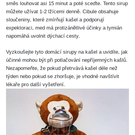
směs louhovat asi 15 minut a poté​ sceďte. Tento sirup
můžete užívat 1-2 lžícemi denně.⁤ Cibule obsahuje
sloučeniny, které zmírňují kašel a podporují
expektoraci, med ‍má⁢ protizánětlivé účinky a tymián
napomáhá uvolnit dýchací cesty.
Vyzkoušejte‍ tyto domácí sirupy na kašel a uvidíte, jak
účinné⁢ mohou být při potlačování nepříjemných⁣ kašlů.
Nezapomeňte, že pokud přetrvává kašel déle než
týden nebo pokud se zhoršuje, je ‌vhodné navštívit
lékaře pro další vyšetření.