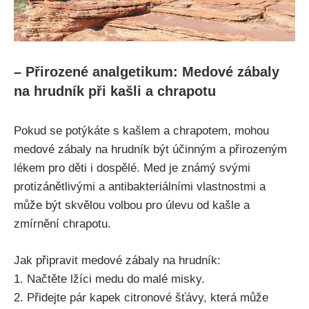
– Přirozené analgetikum: Medové zábaly
na hrudník při kašli a chrapotu
Pokud se potýkáte s kašlem a chrapotem, ⁣mohou⁤
medové zábaly na hrudník být účinným a přirozeným‌
lékem pro děti i dospělé. Med je známý svými
protizánětlivými a antibakteriálními vlastnostmi a
může ⁤být ‍skvělou volbou pro úlevu od kašle a
zmírnění chrapotu.
Jak‌ připravit medové zábaly na hrudník:
1. Načtěte ‍lžíci medu‌ do ⁤malé misky.
2. Přidejte pár kapek citronové šťávy, která může