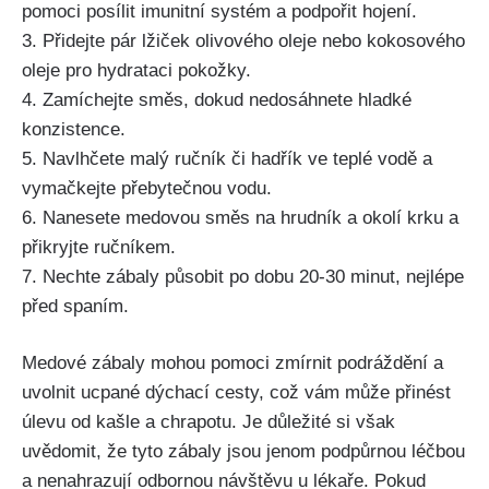
pomoci posílit⁣ imunitní systém a podpořit hojení.
3. ⁢Přidejte pár lžiček olivového oleje nebo kokosového
oleje ⁢pro hydrataci pokožky.
4. Zamíchejte směs, dokud nedosáhnete hladké
konzistence.
5. Navlhčete malý ručník či hadřík ve‌ teplé vodě‍ a
vymačkejte přebytečnou vodu.
6. Nanesete medovou směs na⁢ hrudník ​a okolí krku a
přikryjte ručníkem.
7. Nechte zábaly působit po dobu⁢ 20-30 minut, nejlépe⁢
před spaním.
Medové zábaly mohou pomoci zmírnit podráždění a
uvolnit ucpané dýchací cesty, což vám může přinést
úlevu od kašle a chrapotu. Je důležité si však
uvědomit, že tyto zábaly jsou ‌jenom podpůrnou léčbou
a nenahrazují odbornou návštěvu u lékaře. Pokud