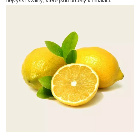
nejvyšší kvality, které jsou ⁢určeny k inhalaci.