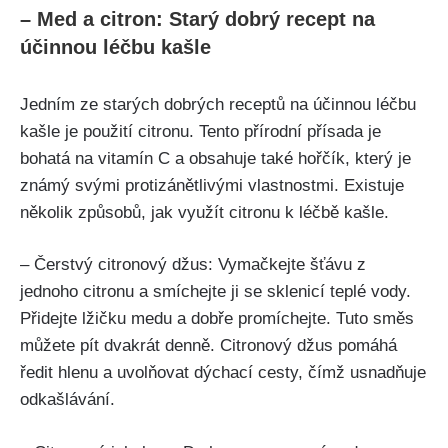
– Med a citron:‌ Starý dobrý recept na
účinnou léčbu ‌kašle
Jedním ze starých dobrých receptů na účinnou​ léčbu
kašle je použití citronu. Tento přírodní přísada je
bohatá na vitamín C a obsahuje také hořčík, který je
známý svými protizánětlivými vlastnostmi. Existuje
několik způsobů, ⁤jak využít citronu k léčbě kašle.
– Čerstvý citronový džus: Vymačkejte šťávu z⁤
jednoho citronu a smíchejte ji se sklenicí teplé vody.
Přidejte lžičku medu a dobře ⁤promíchejte. Tuto směs
můžete pít dvakrát denně. ⁤Citronový džus ​pomáhá
ředit hlenu a uvolňovat dýchací cesty, čímž usnadňuje⁤
odkašlávání.