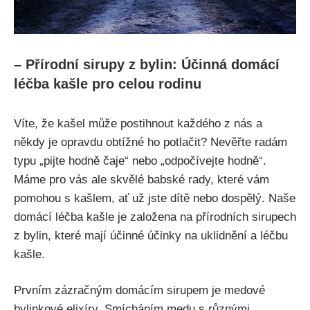
– Přírodní sirupy z bylin: Účinná domácí
léčba⁣ kašle pro celou rodinu
Víte, že kašel může postihnout každého z nás a
někdy je opravdu obtížné ho potlačit? ‍Nevěřte⁣ radám
typu „pijte⁢ hodně čaje“ nebo „odpočívejte hodně“.
Máme pro vás ale skvělé babské rady, které vám
pomohou ‍s kašlem, ať už jste dítě nebo dospělý. Naše
domácí léčba kašle je založena na přírodních sirupech‍
z​ bylin, které mají účinné účinky na uklidnění a léčbu
kašle.
Prvním zázračným domácím sirupem je medové
bylinkové elixíry. ⁤Smícháním medu s různými