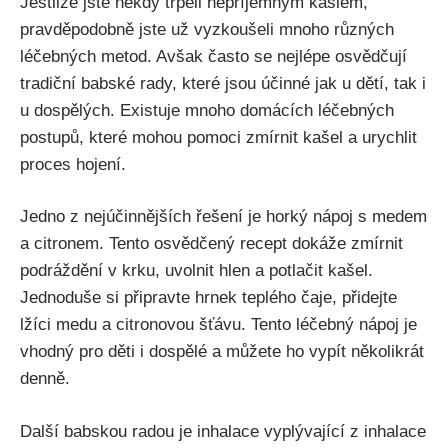
Jestliže jste někdy trpěli‍ nepříjemným kašlem,
pravděpodobně jste už vyzkoušeli mnoho různých
léčebných metod. Avšak často se nejlépe osvědčují
tradiční⁢ babské rady, které jsou účinné jak u dětí, tak ⁤i
u dospělých. Existuje mnoho domácích léčebných
postupů, které mohou pomoci zmírnit kašel a urychlit
proces hojení.
Jedno z nejúčinnějších řešení je horký nápoj s​ medem
a citronem. Tento osvědčený recept dokáže zmírnit
podráždění v krku, uvolnit hlen a potlačit kašel.
Jednoduše si připravte⁣ hrnek⁣ teplého čaje, přidejte
lžíci medu a citronovou šťávu. Tento léčebný ⁢nápoj ​je
vhodný ‌pro děti⁤ i dospělé a⁣ můžete ho vypít několikrát
⁢denně.
Další babskou radou je inhalace vyplývající z inhalace