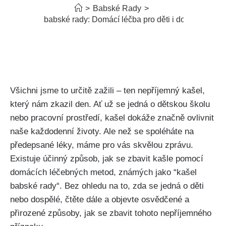
>
Babské Rady
>
Kašel babské rady: Domácí léčba pro děti i dospělé
Všichni jsme to určitě ⁢zažili – ten nepříjemný kašel,
který nám zkazil den. Ať už se jedná o ⁢dětskou školu
nebo pracovní prostředí, kašel dokáže značně ovlivnit
naše každodenní životy. Ale než se spoléháte na
předepsané léky, máme ⁣pro vás skvělou zprávu.
Existuje účinný způsob, jak se zbavit kašle pomocí
domácích léčebných metod, známých jako ⁤“kašel
⁢babské rady“. Bez ⁢ohledu na to, zda se jedná o děti
nebo dospělé, čtěte dále a objevte osvědčené a
přirozené způsoby, ‍jak se zbavit tohoto nepříjemného