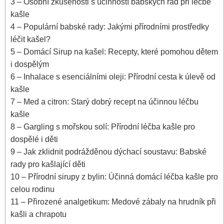
3
– Osobní zkušenosti s účinností babských ​rad při léčbě
‍kašle
4
– Populární⁢ babské rady: Jakými přírodními prostředky
léčit kašel?
5
– Domácí Sirup na kašel: Recepty, které pomohou dětem
i dospělým
6
– Inhalace s ‌esenciálními oleji: Přírodní‍ cesta k úlevě od
kašle
7
– Med a citron:‌ Starý dobrý recept na účinnou léčbu
‌kašle
8
– Gargling⁣ s mořskou solí: Přírodní léčba kašle pro
‍dospělé i‌ děti
9
– Jak zklidnit podrážděnou dýchací soustavu: Babské
rady pro kašlající děti
10
– Přírodní sirupy z bylin: Účinná domácí léčba⁣ kašle pro
celou rodinu
11
– Přirozené analgetikum: Medové zábaly na hrudník při
kašli a chrapotu