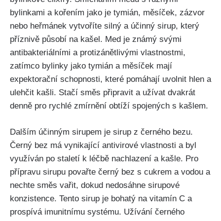
bylinkami a kořením jako je⁤ tymián,‍ měsíček, zázvor
nebo heřmánek vytvoříte silný a účinný sirup, který
⁣příznivě působí na kašel. Med je známý ⁣svými
antibakteriálními a protizánětlivými vlastnostmi,‍
zatímco⁤ bylinky jako ‍tymián a měsíček mají
expektorační schopnosti, které pomáhají ‌uvolnit hlen a
ulehčit⁤ kašli. Stačí směs připravit a užívat dvakrát
denně pro rychlé zmírnění ‌obtíží spojených s kašlem.
Dalším účinným​ sirupem je sirup z černého bezu.
Černý bez má vynikající antivirové vlastnosti a byl
využíván po​ staletí k léčbě nachlazení a kašle. ‌Pro⁣
přípravu sirupu povařte černý bez s cukrem a ⁣vodou a
nechte⁣ směs vařit, dokud nedosáhne sirupové
⁢konzistence. Tento sirup je ​bohatý na vitamín C a
prospívá imunitnímu systému. Užívání černého