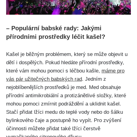
– Populární⁢ babské rady: Jakými
přírodními prostředky léčit kašel?
Kašel ⁤je běžným problémem, který se ​může objevit u
dětí i dospělých. Pokud hledáte přírodní prostředky,
které vám mohou‍ pomoci⁣ s léčbou⁢ kašle,
máme pro
vás pár užitečných ⁣babských rad
. Jedním z
nejoblíbenějších prostředků je med. Med obsahuje
přírodní antimikrobiální⁢ a protizánětlivé složky, které
mohou pomoci ⁣zmírnit podráždění a uklidnit kašel.
Stačí přidat lžíci medu do teplé vody‍ nebo do šálku
bylinkového čaje a postupně ho vypít. Pro zvýšení
účinnosti můžete přidat také⁢ lžíci čerstvě
vymačkaného ⁤citronového džusu.