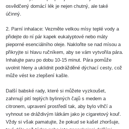
osvědčený domácí lék je nejen chutný, ale také
účinný.
2. ⁢Parní inhalace:‍ Vezměte velkou mísy teplé vody a
přidejte do ní pár kapek eukalyptové nebo máty
pieporné esenciálního oleje. ‌Nakloňte se nad mísou a
přikryjte si hlavu ručníkem, aby ⁣se vám vytvořila pára.
Inhalujte paru po ⁣dobu 10-15 ‌minut. Pára pomůže
uvolnit hleny a uklidnit podrážděné dýchací cesty, což
může ‍vést ke zlepšení kašle.
Další babské rady, které si můžete vyzkoušet,
zahrnují⁣ pití teplých bylinných čajů ⁤s medem a
citronem, upravení⁣ prostředí tak, aby bylo vlhčí a
vyhnout se dráždivým látkám jako‌ je cigaretový kouř.
Vždy si však ⁤pamatujte, že pokud se kašel zhoršuje,