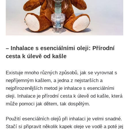
– Inhalace s ‌esenciálními oleji: Přírodní‍
cesta k úlevě od kašle
Existuje mnoho různých způsobů, jak ⁤se​ vyrovnat s
nepříjemným kašlem, a⁢ jedna z nejstarších a
nejpřirozenějších metod je ⁣inhalace ⁤s esenciálními
oleji. Inhalace je přírodní​ cesta k úlevě od kašle, která⁣
může pomoci jak ‍dětem, tak dospělým.
Použití esenciálních olejů při inhalaci je velmi⁢ snadné.
Stačí si připravit několik kapek oleje ⁢ve vodě a poté jej