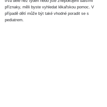
trvá déle⁣ než týden nebo jste znepokojeni dalšími
příznaky, měli byste vyhledat lékařskou pomoc. V⁤
případě dětí ⁢může být‍ také ⁢vhodné poradit se s
pediatrem.