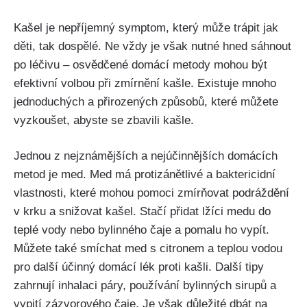
Kašel ⁤je‌ nepříjemný symptom, který může trápit jak
děti, tak ‌dospělé. Ne vždy je však ​nutné hned sáhnout
‌po léčivu – osvědčené domácí metody mohou být
efektivní volbou při zmírnění kašle. ⁤Existuje mnoho
jednoduchých a přirozených‌ způsobů, které můžete
vyzkoušet, abyste se zbavili kašle.
Jednou​ z nejznámějších a nejúčinnějších domácích
metod je med.‌ Med má protizánětlivé a baktericidní
vlastnosti, které mohou pomoci zmírňovat podráždění
v ​krku a snižovat kašel. Stačí přidat lžíci medu do ​
teplé vody nebo bylinného ‍čaje a pomalu ho vypít.
Můžete také smíchat med s citronem a teplou vodou
pro další účinný domácí lék proti kašli. Další tipy
zahrnují inhalaci⁣ páry, používání bylinných sirupů a
vypití‍ zázvorového čaje. Je však důležité dbát na