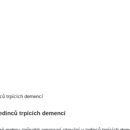
jedinců trpících demencí
eré mohou způsobit agresivní chování u jedinců trpících de