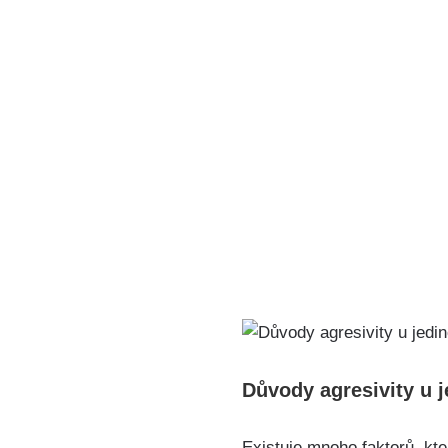
Důvody agresivity u 
Existuje mnoho faktorů, kt