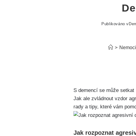
De
Publikováno v
De
>
Nemoci
S demencí se může setkat 
Jak ale zvládnout vzdor ag
rady a tipy, které vám pomo
Jak rozpoznat agresi