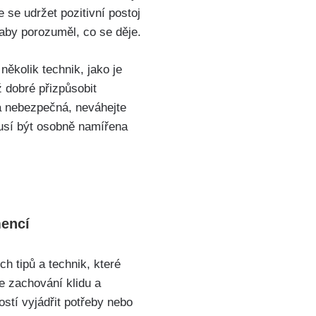
e se udržet pozitivní postoj
 aby porozuměl, co se děje.
ěkolik technik, jako je
ž dobré přizpůsobit
dá nebezpečná, neváhejte
musí být osobně namířena
mencí
ch tipů a technik, které
e zachování klidu a
ostí vyjádřit potřeby nebo