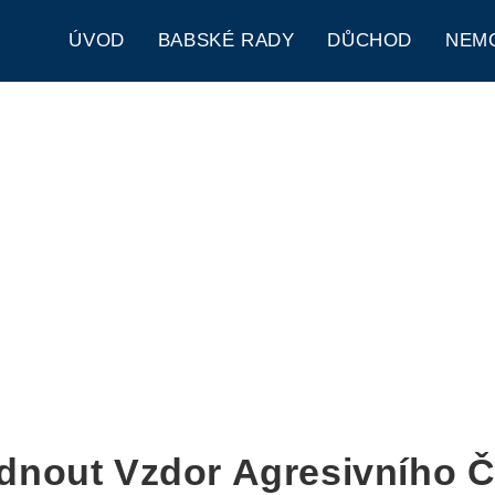
ÚVOD
BABSKÉ RADY
DŮCHOD
NEM
ádnout Vzdor Agresivního Č