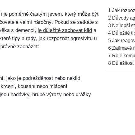
1
Jak rozpoz
cí je poměrně častým jevem, který může být
2
Důvody agre
ečovatele velmi náročný. Pokud se setkáte s
3
Nejlepší st
ověka s demencí,
je důležité zachovat klid
a
4
Důležité ti
které tipy a rady, jak rozpoznat agresivitu u
5
Jak reagov
správně zacházet:
6
Zajímavé m
7
Role komun
8
Důležitost 
í, jako je podrážděnost nebo neklid
škrcení, kousání nebo mlácení
o jsou nadávky, hrubé výrazy nebo urážky