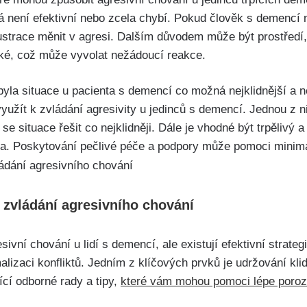
 není efektivní nebo zcela chybí. Pokud člověk s demencí 
ustrace měnit v agresi. Dalším důvodem může být prostředí,
lské, což může vyvolat nežádoucí reakce.
 byla situace u pacienta s demencí co možná nejklidnější a n
 využít k zvládání agresivity u jedinců s demencí. Jednou z 
t se situace řešit co nejklidněji. Dále je vhodné být trpělivý
a. Poskytování pečlivé péče a podpory může pomoci minimal
o zvládání agresivního chování
ivní chování u lidí s demencí, ale existují efektivní strate
alizaci konfliktů. Jedním z klíčových prvků je udržování klid
ící odborné rady a tipy,
které vám mohou pomoci lépe poro