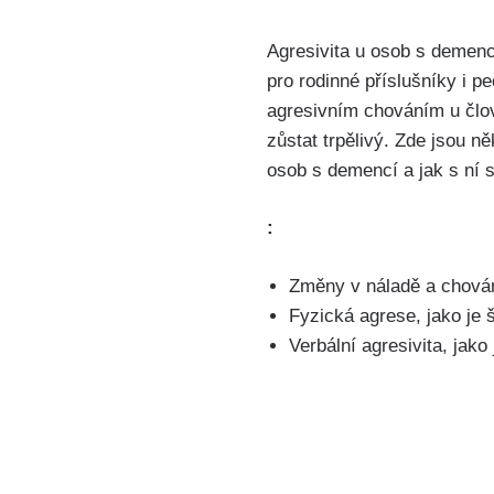
Agresivita u osob s demen
pro rodinné příslušníky i p
agresivním chováním u čl
zůstat trpělivý. Zde jsou ně
osob s demencí a jak s ní 
:
Změny v náladě a chován
Fyzická agrese, jako je 
Verbální agresivita, jak