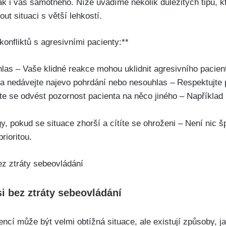
tak i vás samotného. Níže uvádíme několik důležitých tipů,
out situaci s větší lehkostí.
konfliktů s agresivními pacienty:**
 hlas – Vaše klidné reakce mohou uklidnit agresivního pacien
a nedávejte najevo pohrdání nebo nesouhlas – Respektujte p
te se odvést pozornost pacienta na něco jiného – Například
, pokud se situace zhorší a cítíte se ohroženi – Není nic 
rioritou.
i bez ztráty sebeovládání
ncí může být velmi obtížná situace, ale existují způsoby, ja