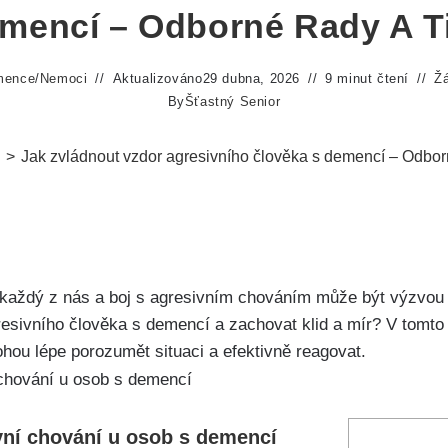
mencí – Odborné Rady A T
mence
/
Nemoci
Aktualizováno
29 dubna, 2026
9 minut čtení
Ž
By
Šťastný Senior
>
Jak zvládnout vzdor agresivního člověka s demencí – Odborn
každý z nás a boj s agresivním chováním může být výzvou 
resivního člověka s demencí a zachovat klid a mír? V tomto
hou lépe porozumět situaci a efektivně reagovat.
vní chování u osob s demencí