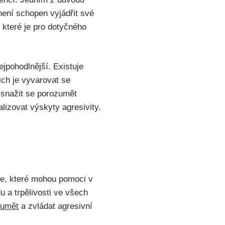
není schopen vyjádřit své
 které je pro dotyčného
ejpohodlnější. Existuje
nich je vyvarovat se
 a snažit se porozumět
izovat výskyty agresivity.
gie, které mohou pomoci v
u a trpělivosti ve všech
zumět
a zvládat agresivní