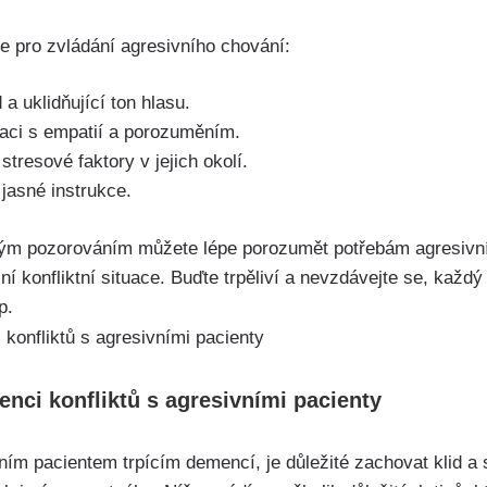
gie pro zvládání agresivního chování:
a uklidňující ton hlasu.
uaci s empatií a porozuměním.
tresové faktory v jejich okolí.
jasné instrukce.
vým pozorováním můžete lépe porozumět potřebám agresivn
lní konfliktní situace. Buďte trpěliví a nevzdávejte se, každý
p.
venci konfliktů s agresivními pacienty
ím pacientem trpícím demencí, je důležité zachovat klid a 