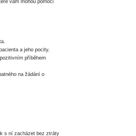
 které vám mohou pomoci
ta.
acienta a jeho pocity.
 pozitivním příběhem
špatného na žádání o
k s ní zacházet bez ztráty