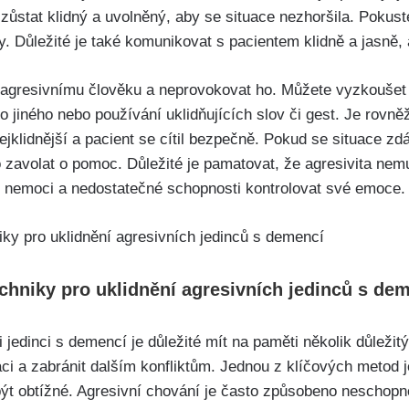
 zůstat klidný a uvolněný, aby se situace nezhoršila. Pokust
. Důležité je také komunikovat s pacientem klidně a jasně,
r agresivnímu člověku a neprovokovat ho. Můžete vyzkoušet n
 jiného nebo používání uklidňujících slov či gest. Je rovně
nejklidnější a pacient se cítil bezpečně. Pokud se situace z
 zavolat o pomoc. Důležité je pamatovat, že agresivita ne
m nemoci a nedostatečné schopnosti kontrolovat své emoce.
chniky pro uklidnění agresivních jedinců s de
 jedinci s demencí je důležité mít na paměti několik důležitý
ci a zabránit dalším konfliktům. Jednou z klíčových metod j
 být obtížné. Agresivní chování je často způsobeno neschopn