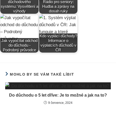
důchodového
Rádio pro seniory:
systému: Vysvětlení a
Hudba a zprávy na
výhody
dosah ruky
Kdo vyplácí důchody?
Jak vypočítat odchod
Informace o
do důchodu -
výplatcích důchodů v
Podrobný průvodce
ČR
MOHLO BY SE VÁM TAKÉ LÍBIT
Do důchodu o 5 let dříve: Je to možné a jak na to?
9 července, 2024