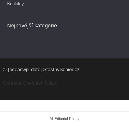
Kontakty
Nejnovější kategorie
© [oceanwp_date] StastnySenior.cz
Ochrana Osobních Údajů
AI Editorial Policy