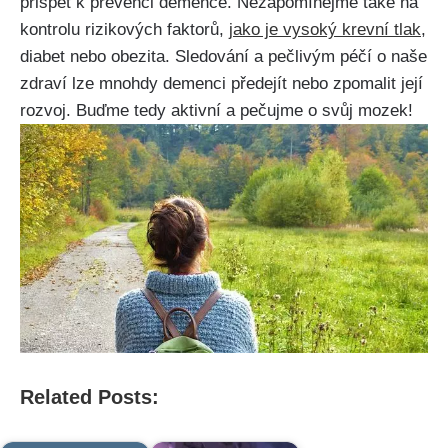
přispět k prevenci demence. Nezapomínejme také na
kontrolu rizikových faktorů,
jako je vysoký krevní tlak
,
diabet nebo obezita. Sledování a pečlivým péčí o naše
zdraví lze mnohdy demenci předejít nebo zpomalit její
rozvoj. Buďme tedy aktivní a pečujme o svůj mozek!
Related Posts: