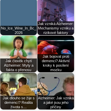
Jak vzniká Alzheimer:
No_Ice_Wine_In_Bc_
Mechanismy vzniku a
2026
rizikové faktory
Jak bojovat proti
Jak člověk chytí
demenci? Aktivní
Alzheimer: Myty a
kroky k posílení
fakta o přenosu
mozku
Jak dlouho se žije s
Alzheimer: Jak vzniká
demencí? Realita
a jaké jsou jeho
života s…
příčiny