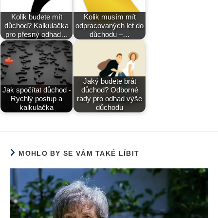
Kolik budete mít
Kolik musím mít
důchod? Kalkulačka
odpracovaných let do
pro přesný odhad…
důchodu –…
Jaký budete brát
Jak spočítat důchod -
důchod? Odborné
Rychlý postup a
rady pro odhad výše
kalkulačka
důchodu
MOHLO BY SE VÁM TAKÉ LÍBIT