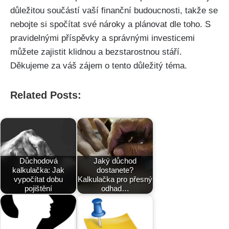
důležitou součástí vaší finanční budoucnosti, takže se
nebojte si spočítat své nároky a plánovat dle toho. S
pravidelnými příspěvky a správnými investicemi
můžete zajistit klidnou a bezstarostnou stáří.
Děkujeme za váš zájem o tento důležitý téma.
Related Posts:
Důchodová
Jaký důchod
kalkulačka: Jak
dostanete?
vypočítat dobu
Kalkulačka pro přesný
pojištění
odhad…