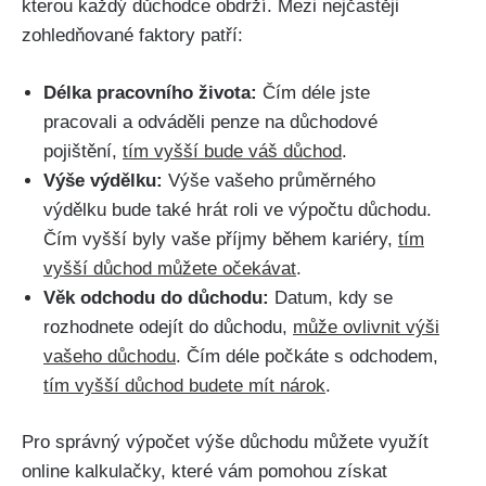
kterou každý důchodce obdrží. Mezi nejčastěji
zohledňované faktory patří:
Délka pracovního života:
Čím déle jste
pracovali a odváděli penze na důchodové
pojištění,
tím vyšší bude váš důchod
.
Výše výdělku:
Výše vašeho průměrného
výdělku bude také hrát roli ve výpočtu důchodu.
Čím vyšší byly vaše příjmy během kariéry,
tím
vyšší důchod můžete očekávat
.
Věk odchodu do důchodu:
Datum, kdy se
rozhodnete odejít do důchodu,
může ovlivnit výši
vašeho důchodu
. Čím déle počkáte s odchodem,
tím vyšší důchod budete mít nárok
.
Pro správný výpočet výše důchodu můžete využít
online kalkulačky, které vám pomohou získat