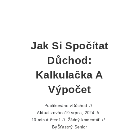
Jak Si Spočítat
Důchod:
Kalkulačka A
Výpočet
Publikováno v
Důchod
Aktualizováno
19 srpna, 2024
10 minut čtení
Žádný komentář
By
Šťastný Senior