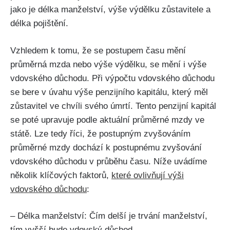
jako je délka manželství, výše výdělku zůstavitele a
délka pojištění.
Vzhledem k tomu, že se postupem času mění
průměrná mzda nebo výše výdělku, se mění i výše
vdovského důchodu. Při výpočtu vdovského důchodu
se bere v úvahu výše penzijního kapitálu, který měl
zůstavitel ve chvíli svého úmrtí. Tento penzijní kapitál
se poté upravuje podle aktuální průměrné mzdy ve
státě. Lze tedy říci, že postupným zvyšováním
průměrné mzdy dochází k postupnému zvyšování
vdovského důchodu v průběhu času. Níže uvádíme
několik klíčových faktorů,
které ovlivňují výši
vdovského důchodu
:
– Délka manželství: Čím delší je trvání manželství,
tím vyšší bude vdovský důchod.