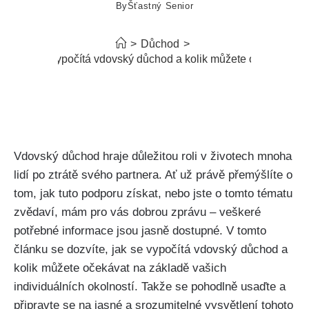
By
Šťastný Senior
>
Důchod
>
Jak se vypočítá vdovský důchod a kolik můžete očekávat
Vdovský důchod hraje důležitou roli v životech mnoha
lidí po ztrátě svého partnera. Ať už právě přemýšlíte o
tom, jak tuto podporu získat, nebo jste o tomto tématu
zvědaví, mám pro vás dobrou zprávu – veškeré
potřebné informace jsou jasně dostupné. V tomto
článku se dozvíte, jak se vypočítá vdovský důchod a
kolik můžete očekávat na základě vašich
individuálních okolností. Takže se pohodlně usaďte a
připravte se na jasné a srozumitelné vysvětlení tohoto