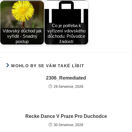
Co je potřeba k
Vdovský důchod jak
vyřízení vdovského
vyřídit - Snadný
důchodu: Průvodce
postup
žádostí
MOHLO BY SE VÁM TAKÉ LÍBIT
2306_Remediated
29 července, 2026
Recke Dance V Praze Pro Duchodce
30 července, 2026