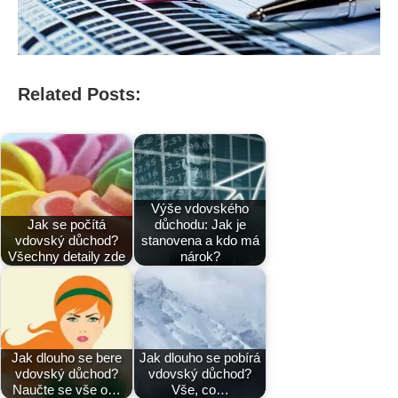
Related Posts:
Výše vdovského
Jak se počítá
důchodu: Jak je
vdovský důchod?
stanovena a kdo má
Všechny detaily zde
nárok?
Jak dlouho se bere
Jak dlouho se pobírá
vdovský důchod?
vdovský důchod?
Naučte se vše o…
Vše, co…