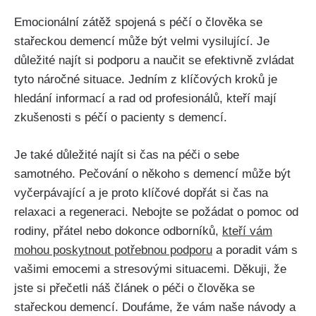
Emocionální zátěž spojená s péčí o člověka se
stařeckou demencí může být velmi vysilující. Je
důležité najít si podporu a naučit se efektivně zvládat
tyto náročné situace. Jedním z klíčových kroků je
hledání informací a rad od profesionálů, kteří mají
zkušenosti s péčí o pacienty s demencí.
Je také důležité najít si čas na péči o sebe
samotného. Pečování o někoho s demencí může být
vyčerpávající a je proto klíčové dopřát si čas na
relaxaci a regeneraci. Nebojte se požádat o pomoc od
rodiny, přátel nebo dokonce odborníků,
kteří vám
mohou poskytnout potřebnou podporu
a poradit vám s
vašimi emocemi a stresovými situacemi. Děkuji, že
jste si přečetli náš článek o péči o člověka se
stařeckou demencí. Doufáme, že vám naše návody a