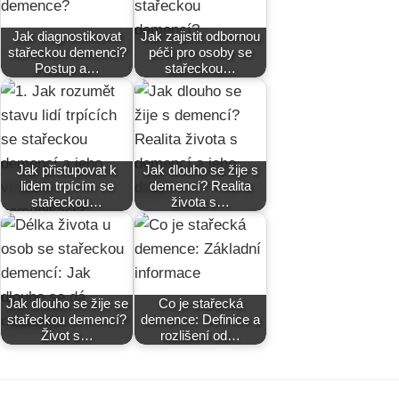
Jak diagnostikovat
Jak zajistit odbornou
stařeckou demenci?
péči pro osoby se
Postup a…
stařeckou…
Jak přistupovat k
Jak dlouho se žije s
lidem trpícím se
demencí? Realita
stařeckou…
života s…
Jak dlouho se žije se
Co je stařecká
stařeckou demencí?
demence: Definice a
Život s…
rozlišení od…