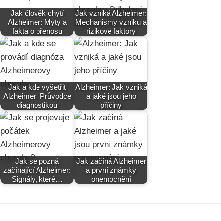
Jak člověk chytí
Jak vzniká Alzheimer:
Alzheimer: Myty a
Mechanismy vzniku a
fakta o přenosu
rizikové faktory
Jak a kde vyšetřit
Alzheimer: Jak vzniká
Alzheimer: Průvodce
a jaké jsou jeho
diagnostikou
příčiny
Jak se pozná
Jak začíná Alzheimer
začínající Alzheimer:
a první známky
Signály, které…
onemocnění