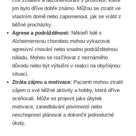
cítit zmatení a dezorientovaní v prostředí, které
jim bylo dříve dobře známo. Můžou se ztratit ve
vlastním domě nebo zapomenout, jak se vrátit z
běžné procházky.
Agrese a podrážděnost:
Někteří lidé s
Alzheimerovou chorobou mohou vykazovat
agresivní chování nebo snadno podrážditelnou
náladu. Mohou se rozčilovat z neznámého
důvodu nebo být výbušní v reakci na obyčejnou
situaci.
Ztráta zájmu a motivace:
Pacienti mohou ztratit
zájem o své běžné aktivity a hobby, které dříve
oceňovali. Může se projevit jako úbytek
motivace, zanedbávání povinností nebo
neschopnost plánovat a dokončit jednoduché
úkoly.