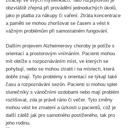
ztrácejí ve svých myšlenkách. Tato rozptylovost je
obzvláště zřejmá při provádění jednoduchých úkolů,
jako je platba za nákupy či vaření. Ztráta koncentrace
a paměti se mohou zhoršovat se časem a vést k
vážným problémům při samostatném fungování.
Dalším projevem Alzheimerovy choroby je potíže s
orientací a prostorovým vnímáním. Pacienti mohou
mít obtíže s rozpoznáváním míst, ve kterých se
pohybují, nebo se mohou ztratit i na místech, která
dobře znají. Tyto problémy s orientací se týkají také
času a rozpoznávání sezón. Pacienti si mohou splet
slunečníky s vánočními ozdobami nebo mají problém
rozlišovat, zda je právě ráno či večer. Tyto změny
mohou vést ke zmatení a úzkosti u pacientů, což je
další zátěž jak pro samotného postiženého, tak pro
jeho rodinu.