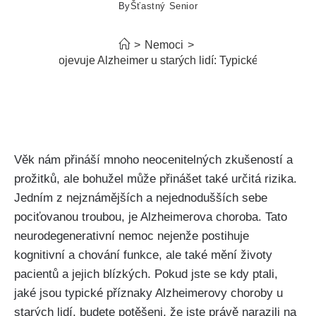
By
Šťastný Senior
>
Nemoci
>
Jak se projevuje Alzheimer u starých lidí: Typické příznaky
Věk nám přináší mnoho neocenitelných zkušeností a
prožitků, ale bohužel může přinášet také určitá rizika.
Jedním z nejznámějších a nejednodušších sebe
pociťovanou troubou, je Alzheimerova choroba. Tato
neurodegenerativní nemoc nejenže postihuje
kognitivní a chování funkce, ale také mění životy
pacientů a jejich blízkých. Pokud jste se kdy ptali,
jaké jsou typické příznaky Alzheimerovy choroby u
starých lidí, budete potěšeni, že jste právě narazili na