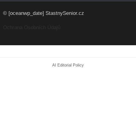
© [oceanwp_date] StastnySenior.cz
Ochrana Osobních Údajů
AI Editorial Policy