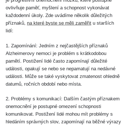
je progresivní onemocnění mozku, které postupně
ovlivňuje paměť, myšlení a schopnost vykonávat
každodenní úkoly. Zde uvádíme několik důležitých
příznaků,
na které byste se měli zaměřit
u starších
lidí:
1. Zapomínání: Jedním z nejčastějších příznaků
Alzheimerovy nemoci je problém s krátkodobou
pamětí. Postižení lidé často zapomínají důležité
události, opakují se nebo se nepamatují na nedávné
události. Může se také vyskytovat zmatenost ohledně
datumů, ročních období nebo místa.
2. Problémy s komunikací: Dalším častým příznakem
onemocnění je postupné omezení schopnosti
komunikovat. Postižení lidé mohou mít problémy s
hledáním správných slov, zapomínají na běžné výrazy