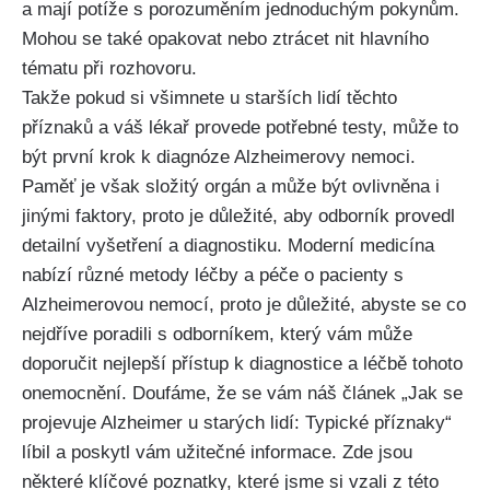
a mají potíže s porozuměním jednoduchým pokynům.
Mohou se také opakovat nebo ztrácet nit hlavního
tématu při rozhovoru.
Takže pokud si všimnete u starších lidí těchto
příznaků a váš lékař provede potřebné testy, může to
být první krok k diagnóze Alzheimerovy nemoci.
Paměť je však složitý orgán a může být ovlivněna i
jinými faktory, proto je důležité, aby odborník provedl
detailní vyšetření a diagnostiku. Moderní medicína
nabízí různé metody léčby a péče o pacienty s
Alzheimerovou nemocí, proto je důležité, abyste se co
nejdříve poradili s odborníkem, který vám může
doporučit nejlepší přístup k diagnostice a léčbě tohoto
onemocnění. Doufáme, že se vám náš článek „Jak se
projevuje Alzheimer u starých lidí: Typické příznaky“
líbil a poskytl vám užitečné informace. Zde jsou
některé klíčové poznatky, které jsme si vzali z této