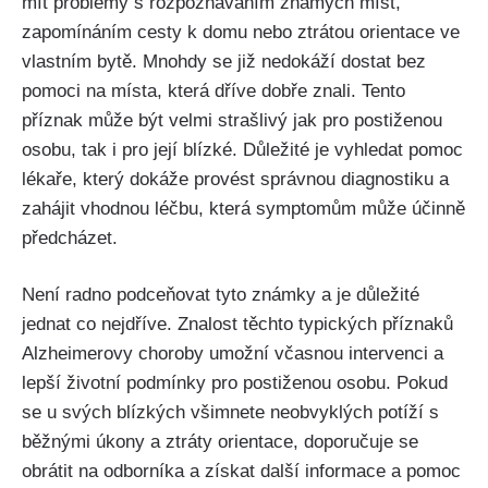
mít problémy s rozpoznáváním známých míst,
zapomínáním cesty k domu nebo ztrátou orientace ve
vlastním bytě. Mnohdy se již nedokáží dostat bez
pomoci na místa, která dříve dobře znali. Tento
příznak může být velmi strašlivý jak pro postiženou
osobu, tak i pro její blízké. Důležité je vyhledat pomoc
lékaře, který dokáže provést správnou diagnostiku a
zahájit vhodnou léčbu, která symptomům může účinně
předcházet.
Není radno podceňovat tyto známky a je důležité
jednat co nejdříve. Znalost těchto typických příznaků
Alzheimerovy choroby umožní včasnou intervenci a
lepší životní podmínky pro postiženou osobu. Pokud
se u svých blízkých všimnete neobvyklých potíží s
běžnými úkony a ztráty orientace, doporučuje se
obrátit na odborníka a získat další informace a pomoc