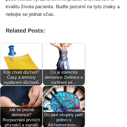
kvalitu života pacienta. Buďte pozorní na tyto znaky a
nebojte se jednat včas.
Related Posts:
Kdy chodí důchod?
Co je stařecká
Časy a termíny
demence: Definice a
vyplácení důchodů
rozlišení od…
Jak se pozná
demence?
Do jaké skupiny patří
Rozpoznání prvních
jedinci s
příznaků a signálů
Alzheimerovou…