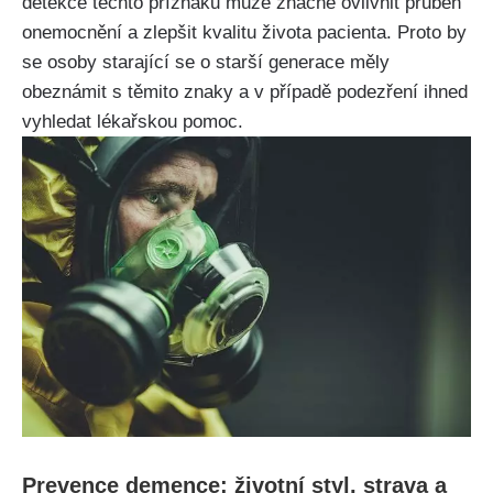
detekce těchto příznaků může značně ovlivnit průběh
onemocnění a zlepšit kvalitu života pacienta. Proto by
se osoby starající se o starší generace měly
obeznámit s těmito znaky a v případě podezření ihned
vyhledat lékařskou pomoc.
Prevence demence: životní styl, strava a