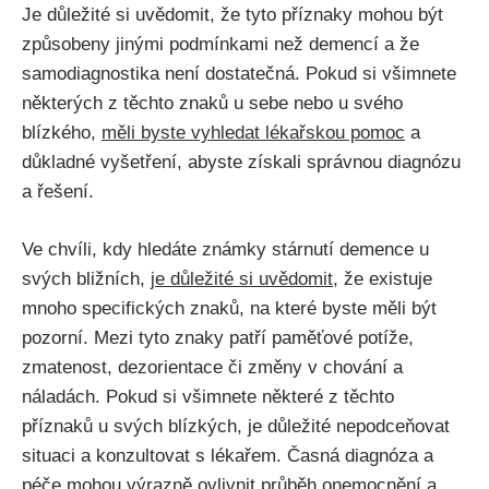
Je důležité si uvědomit, že tyto příznaky mohou být
způsobeny jinými podmínkami než demencí a že
samodiagnostika není dostatečná. Pokud si všimnete
některých z těchto znaků u sebe nebo u svého
blízkého,
měli byste vyhledat lékařskou pomoc
a
důkladné vyšetření, abyste získali správnou diagnózu
a řešení.
Ve chvíli, kdy hledáte známky stárnutí demence u
svých bližních,
je důležité si uvědomit
, že existuje
mnoho specifických znaků, na které byste měli být
pozorní. Mezi tyto znaky patří paměťové potíže,
zmatenost, dezorientace či změny v chování a
náladách. Pokud si všimnete některé z těchto
příznaků u svých blízkých, je důležité nepodceňovat
situaci a konzultovat s lékařem. Časná diagnóza a
péče mohou výrazně ovlivnit průběh onemocnění a