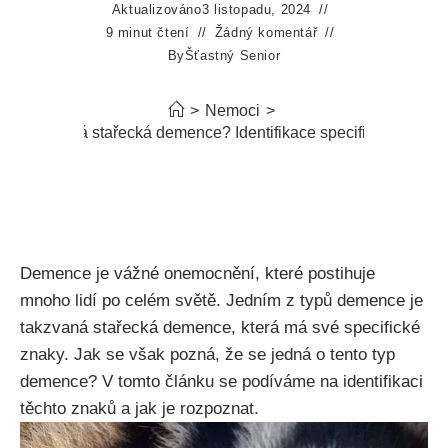
Aktualizováno
3 listopadu, 2024
9 minut čtení
Žádný komentář
By
Šťastný Senior
>
Nemoci
>
Jak se pozná stařecká demence? Identifikace specifických znak
Demence je vážné onemocnění, které postihuje
mnoho lidí po celém světě. Jedním z typů demence je
takzvaná stařecká demence, která má své specifické
znaky. Jak se však pozná, že se jedná o tento typ
demence? V tomto článku se podíváme na identifikaci
těchto znaků a jak je rozpoznat.