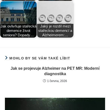
Jak ovlivňuje stařecká
Jaký je rozdíl mezi
demence život
stařeckou demencí a
seniora? Dopady…
Alzheimerem:…
MOHLO BY SE VÁM TAKÉ LÍBIT
Jak se projevuje Alzheimer na PET MR: Moderní
diagnostika
1 června, 2026