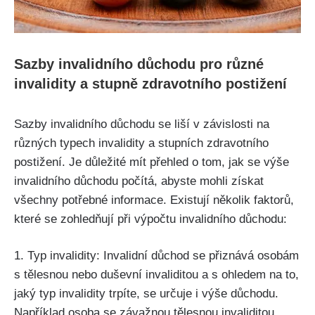
Sazby invalidního důchodu pro různé
invalidity a stupně zdravotního postižení
Sazby invalidního důchodu se liší v závislosti na
různých typech invalidity a stupních zdravotního
postižení. Je důležité mít přehled o tom, jak se výše
invalidního důchodu počítá, abyste mohli získat
všechny potřebné informace. Existují několik faktorů,
které se zohledňují při výpočtu invalidního důchodu:
1. Typ invalidity: Invalidní důchod se přiznává osobám
s tělesnou nebo duševní invaliditou a s ohledem na to,
jaký typ invalidity trpíte, se určuje i výše důchodu.
Například osoba se závažnou tělesnou invaliditou