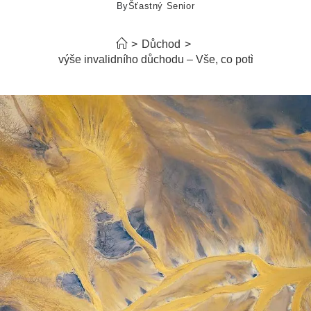
By
Šťastný Senior
>
Důchod
>
ak se počítá výše invalidního důchodu – Vše, co potřebujete věd