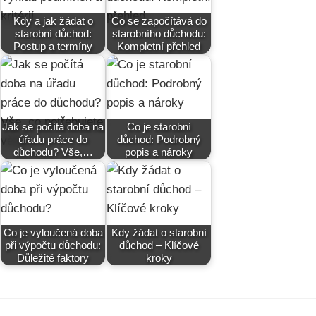
Kdy a jak žádat o
Co se započítává do
starobní důchod:
starobního důchodu:
Postup a termíny
Kompletní přehled
Jak se počítá doba na
Co je starobní
úřadu práce do
důchod: Podrobný
důchodu? Vše,…
popis a nároky
Co je vyloučená doba
Kdy žádat o starobní
při výpočtu důchodu:
důchod – Klíčové
Důležité faktory
kroky