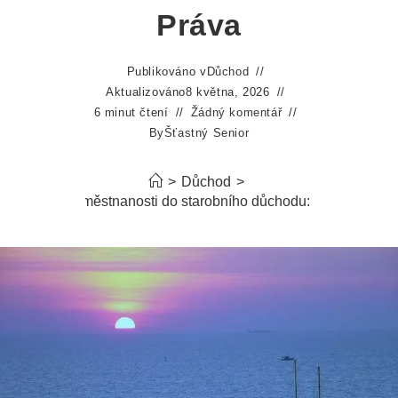
Práva
Publikováno v
Důchod
Aktualizováno
8 května, 2026
6 minut čtení
Žádný komentář
By
Šťastný Senior
>
Důchod
>
ítá doba nezaměstnanosti do starobního důchodu: Vliv na důch