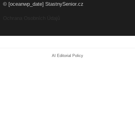
© [oceanwp_date] StastnySenior.cz
Ochrana Osobních Údajů
AI Editorial Policy