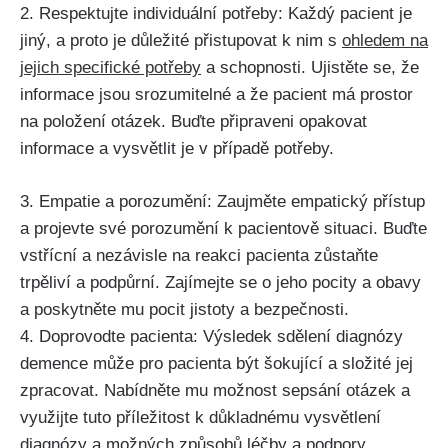
2. Respektujte individuální potřeby: Každý pacient je
jiný, a proto je důležité přistupovat k nim s
ohledem na
jejich specifické potřeby
a schopnosti. Ujistěte se, že
informace jsou srozumitelné a že pacient má prostor
na položení otázek. Buďte připraveni opakovat
informace a vysvětlit je v případě potřeby.
3. Empatie a porozumění: Zaujměte empatický přístup
a projevte své porozumění k pacientově situaci. Buďte
vstřícní a nezávisle na reakci pacienta zůstaňte
trpěliví a podpůrní. Zajímejte se o jeho pocity a obavy
a poskytněte mu pocit jistoty a bezpečnosti.
4. Doprovodte pacienta: Výsledek sdělení diagnózy
demence může pro pacienta být šokující a složité jej
zpracovat. Nabídněte mu možnost sepsání otázek a
využijte tuto příležitost k důkladnému vysvětlení
diagnózy a možných způsobů léčby a podpory.