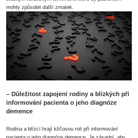
mohly způsobit další zmatek.
– Důležitost zapojení rodiny a blízkých při
informování pacienta o jeho diagnóze
demence
Rodina a blízcí hrají klíčovou roli při informování
pacienta o jeho diagnóze demence. Je zásadní, aby