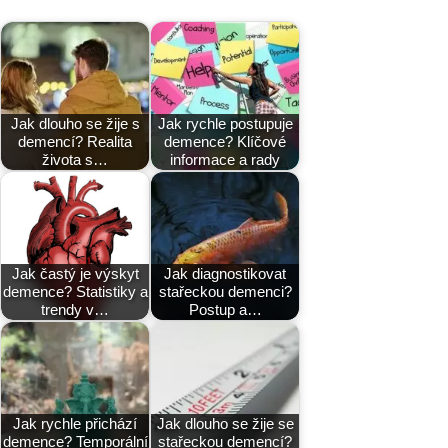
Jak dlouho se žije s
Jak rychle postupuje
demencí? Realita
demence? Klíčové
života s…
informace a rady
Jak častý je výskyt
Jak diagnostikovat
demence? Statistiky a
stařeckou demenci?
trendy v…
Postup a…
Jak rychle přichází
Jak dlouho se žije se
demence? Temporální
stařeckou demencí?