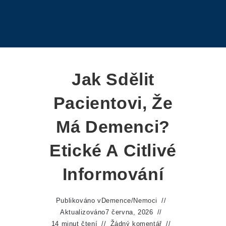
Jak Sdělit
Pacientovi, Že
Má Demenci?
Etické A Citlivé
Informování
Publikováno v
Demence
/
Nemoci
Aktualizováno
7 června, 2026
14 minut čtení
Žádný komentář