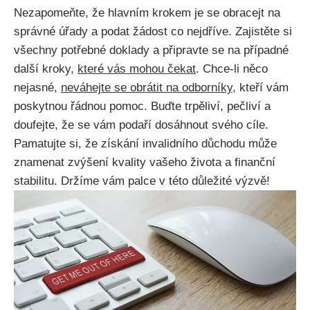
Nezapomeňte, že hlavním krokem je se obracejt na
správné úřady a podat žádost co nejdříve. Zajistěte si
všechny potřebné doklady a připravte se na případné
další kroky,
které vás mohou čekat
. Chce-li něco
nejasné,
neváhejte se obrátit na odborníky
, kteří vám
poskytnou řádnou pomoc. Buďte trpěliví, pečliví a
doufejte, že se vám podaří dosáhnout svého cíle.
Pamatujte si, že získání invalidního důchodu může
znamenat zvýšení kvality vašeho života a finanční
stabilitu. Držíme vám palce v této důležité výzvě!