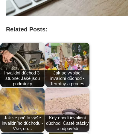
Related Posts:
Invalidní důchod 3.
Jak se vyplácí
stupně: Jaké jsou
invalidní důchod -
podmínky
Termíny a proces
Jak se počítá výše
Kdy chodí invalidní
invalidního důchodu -
důchod: Časté otázky
Vše, co…
a odpovědi