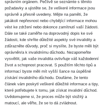
správním orgánem. Pečlivě se seznámte s těmito
požadavky a ujistěte se, že veškeré informace jsou
správně a přesně uvedeny. Mějte na paměti, že
jakákoli nepřesnost nebo chybějící informace mohou
vést ke zdržení nebo dokonce zamítnutí vaší žádosti.
Dále se také zaměřte na doprovodný dopis ke své
žádosti, kde shrňte důležité aspekty své invalidity a
zdůrazněte důvody, proč si myslíte, že byste měli být
oprávněn/a k invalidnímu důchodu. Nezapomeňte
vysvětlit, jak vaše invalidita ovlivňuje váš každodenní
život a schopnost pracovat. S použitím těchto tipů a
informací byste měli mít vyšší šance na úspěšné
získání invalidního důchodu. Doufáme, že tento
článek vám poskytl veškeré důležité informace a tipy,
které potřebujete k tomu, jak získat invalidní důchod.
Uvědomujeme si, že proces může být složitý a
matoucí, ale věřte, že se to dá zvládnout.