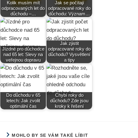
Kolik musím mít
Jak se počítají
odpracovaných let do
odpracované roky do
důchodu –…
důchodu: Význam…
Jak zjistit
Jízdné pro důchodce
odpracované roky do
nad 65 let: Slevy na
důchodu? Vysvětlení
veřejnou dopravu
a tipy
Do důchodu v 65
Chybí roky do
letech: Jak zvolit
důchodu? Zde jsou
optimální čas
kroky k řešení
MOHLO BY SE VÁM TAKÉ LÍBIT