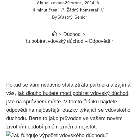
Aktualizováno
29 srpna, 2024
4 minut čtení
Žádný komentář
By
Šťastný Senior
>
Důchod
>
k dlouho budu pobírat vdovský důchod – Odpovědi na časté otá
Pokud se vám nedávno stala ztráta partnera a zajímá
vás,
jak dlouho budete moci pobírat vdovský důchod
,
jste na správném místě. V tomto článku najdete
odpovědi na nejčastější otázky týkající se vdovského
důchodu. Berte to jako průvodce ve vašem novém
životním období plném změn a nejistot.