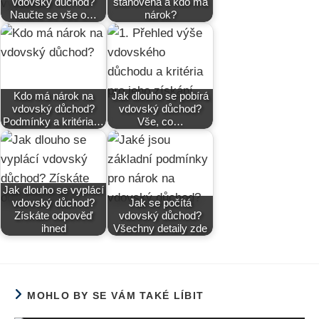
vdovský důchod?
stanovena a kdo má
Naučte se vše o…
nárok?
Kdo má nárok na
Jak dlouho se pobírá
vdovský důchod?
vdovský důchod?
Podmínky a kritéria…
Vše, co…
Jak dlouho se vyplácí
vdovský důchod?
Jak se počítá
Získáte odpověď
vdovský důchod?
ihned
Všechny detaily zde
MOHLO BY SE VÁM TAKÉ LÍBIT