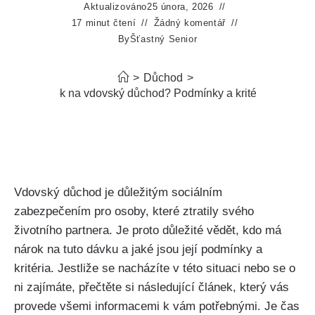
Aktualizováno
25 února, 2026
17 minut čtení
Žádný komentář
By
Šťastný Senior
>
Důchod
>
Kdo má nárok na vdovský důchod? Podmínky a kritéria pro náro
Vdovský důchod je důležitým sociálním
zabezpečením pro osoby, které ztratily svého
životního partnera. Je proto důležité vědět, kdo má
nárok na tuto dávku a jaké jsou její podmínky a
kritéria. Jestliže se nacházíte v této situaci nebo se o
ni zajímáte, přečtěte si následující článek, který vás
provede všemi informacemi k vám potřebnými. Je čas