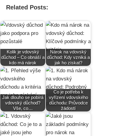
Related Posts:
Kolik je vdovský
Nárok na vdovský
důchod – Co obnáší a
důchod: Kdy vzniká a
kdo má nárok
jak ho získat?
Co je potřeba k
Jak dlouho se pobírá
vyřízení vdovského
vdovský důchod?
důchodu: Průvodce
Vše, co…
žádostí