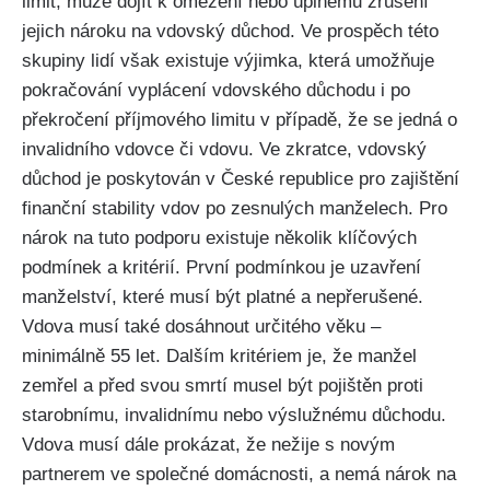
limit, může dojít k omezení nebo úplnému zrušení
jejich nároku na vdovský důchod. Ve prospěch této
skupiny lidí však existuje výjimka, která umožňuje
pokračování vyplácení vdovského důchodu i po
překročení příjmového limitu v případě, že se jedná o
invalidního vdovce či vdovu. Ve zkratce, vdovský
důchod je poskytován v České republice pro zajištění
finanční stability vdov po zesnulých manželech. Pro
nárok na tuto podporu existuje několik klíčových
podmínek a kritérií. První podmínkou je uzavření
manželství, které musí být platné a nepřerušené.
Vdova musí také dosáhnout určitého věku –
minimálně 55 let. Dalším kritériem je, že manžel
zemřel a před svou smrtí musel být pojištěn proti
starobnímu, invalidnímu nebo výslužnému důchodu.
Vdova musí dále prokázat, že nežije s novým
partnerem ve společné domácnosti, a nemá nárok na