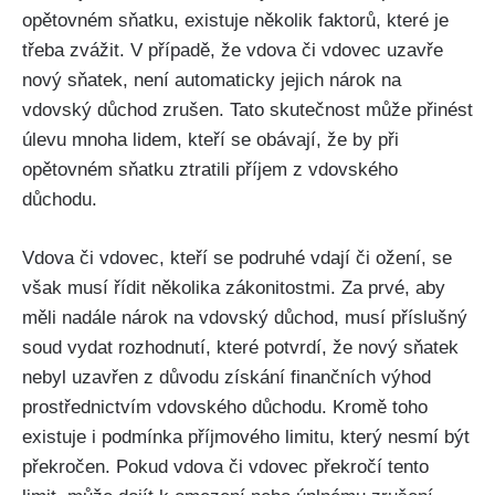
opětovném sňatku, existuje několik faktorů, které je
třeba zvážit. V případě, že vdova či vdovec uzavře
nový sňatek, není automaticky jejich nárok na
vdovský důchod zrušen. Tato skutečnost může přinést
úlevu mnoha lidem, kteří se obávají, že by při
opětovném sňatku ztratili příjem z vdovského
důchodu.
Vdova či vdovec, kteří se podruhé vdají či ožení, se
však musí řídit několika zákonitostmi. Za prvé, aby
měli nadále nárok na vdovský důchod, musí příslušný
soud vydat rozhodnutí, které potvrdí, že nový sňatek
nebyl uzavřen z důvodu získání finančních výhod
prostřednictvím vdovského důchodu. Kromě toho
existuje i podmínka příjmového limitu, který nesmí být
překročen. Pokud vdova či vdovec překročí tento