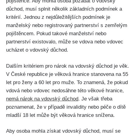
pojištěnce. Aby mohla osoba požádat o vdovský
důchod, musí splnit několik základních podmínek a
kritérií. Jednou z nejdůležitějších podmínek je
manželský nebo registrovaný partnerství s zemřelým
pojištěncem. Pokud takové manželství nebo
partnerství existovalo, může se vdova nebo vdovec
ucházet o vdovský důchod.
Dalším kritériem pro nárok na vdovský důchod je věk.
V České republice je věková hranice stanovena na 55
let pro ženy a 60 let pro muže. To znamená, že pokud
vdová nebo vdovec nedosáhne této věkové hranice,
nemá nárok na vdovský důchod
. Je však třeba
poznamenat, že v případě invalidity nebo péče o dítě
mladší 18 let může být věková hranice snížena.
Aby osoba mohla získat vdovský důchod, musí se