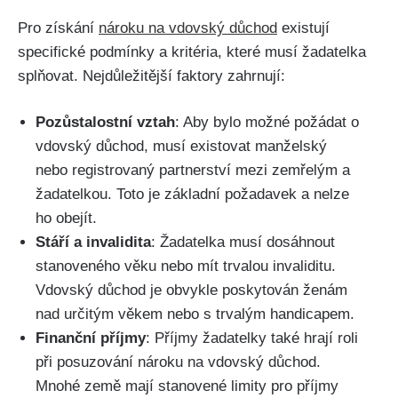
Pro získání
nároku na vdovský důchod
existují
specifické podmínky a kritéria, které musí žadatelka
splňovat. Nejdůležitější faktory zahrnují:
Pozůstalostní vztah
: Aby bylo možné požádat o
vdovský důchod, musí existovat manželský
nebo registrovaný partnerství mezi zemřelým a
žadatelkou. Toto je základní požadavek a nelze
ho obejít.
Stáří a invalidita
: Žadatelka musí dosáhnout
stanoveného věku nebo mít trvalou invaliditu.
Vdovský důchod je obvykle poskytován ženám
nad určitým věkem nebo s trvalým handicapem.
Finanční příjmy
: Příjmy žadatelky také hrají roli
při posuzování nároku na vdovský důchod.
Mnohé země mají stanovené limity pro příjmy