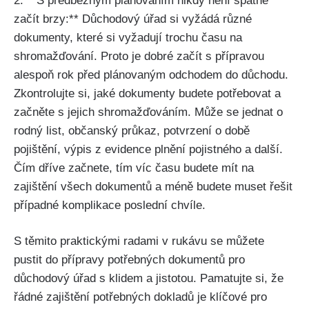
2. **S předběžným plánováním nikdy není špatné
začít brzy:** Důchodový úřad si vyžádá různé
dokumenty, které si vyžadují trochu času na
shromažďování. Proto je dobré začít s přípravou
alespoň rok před plánovaným odchodem do důchodu.
Zkontrolujte si, jaké dokumenty budete potřebovat a
začněte s jejich shromažďováním. Může se jednat o
rodný list, občanský průkaz, potvrzení o době
pojištění, výpis z evidence plnění pojistného a další.
Čím dříve začnete, tím víc času budete mít na
zajištění všech dokumentů a méně budete muset řešit
případné komplikace poslední chvíle.
S těmito praktickými radami v rukávu se můžete
pustit do přípravy potřebných dokumentů pro
důchodový úřad s klidem a jistotou. Pamatujte si, že
řádné zajištění potřebných dokladů je klíčové pro