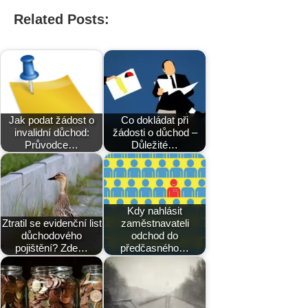
Related Posts:
Jak podat žádost o
Co dokládat při
invalidní důchod:
žádosti o důchod –
Průvodce…
Důležité…
Kdy nahlásit
Ztratil se evidenční list
zaměstnavateli
důchodového
odchod do
pojištění? Zde…
předčasného…