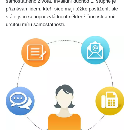
samostatného života. Invalidní důchod 1. stupně je
přiznáván lidem, kteří sice mají těžké postižení, ale
stále jsou schopni zvládnout některé činnosti a mít
určitou míru samostatnosti.