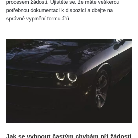
procesem žádosti. Ujistěte se, že máte veškerou
potřebnou dokumentaci k dispozici a dbejte na
správné vyplnění formulářů.
Jak se vyhnout častým chybám při žádosti