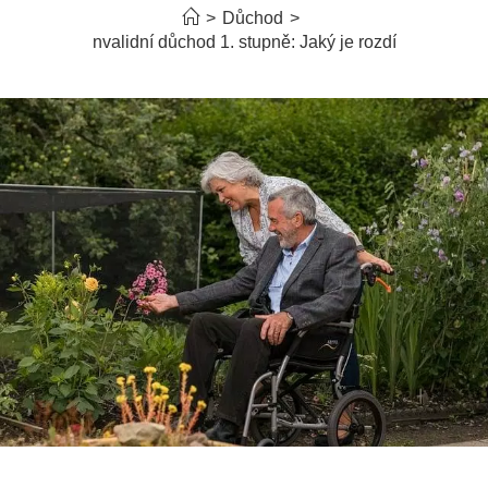
>
Důchod
>
Invalidní důchod 1. stupně: Jaký je rozdíl