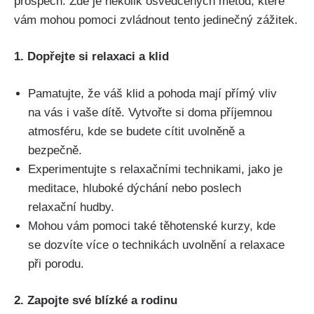
prospěch. Zde je několik osvědčených metod, které
vám mohou ​pomoci zvládnout tento jedinečný zážitek.
1. Dopřejte si relaxaci a klid
Pamatujte,‍ že váš klid a pohoda mají přímý vliv
na vás i vaše dítě. Vytvořte si doma⁤ příjemnou
⁣atmosféru, kde se budete ⁤cítit​ uvolněně a
bezpečně.
Experimentujte s relaxačními technikami, jako⁢ je
meditace, hluboké dýchání nebo poslech
relaxační hudby.
Mohou vám pomoci také těhotenské kurzy, kde
se dozvíte více o technikách uvolnění a relaxace
při porodu.
2. Zapojte své blízké a ‍rodinu