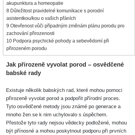
akupunktura a ‍homeopatie
8
Důležitost pravidelné komunikace ​s porodní
asistentkou/kou o vašich přáních
9
Otevřenost vůči případným změnám plánu porodu pro
zachování přirozenosti
10
Podpora​ psychické pohody a sebevědomí při
přirozeném porodu
Jak přirozeně vyvolat ​porod – osvědčené
babské rady
Existuje ‍několik babských rad, které mohou​ pomoci
přirozeně vyvolat porod⁢ a podpořit přírodní proces.
Tyto osvědčené metody jsou známé⁢ po generace a
mnoho žen se k ⁤nim uchylovalo s úspěchem.
Přestože tyto rady nejsou vědecky podložené, mohou
být ⁤přínosné a mohou poskytnout podporu při prvních