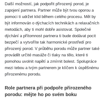
Další‌ možností, jak⁢ podpořit přirozený porod,‍ je
zapojení partnera. ‍Partner může⁤ být⁢ tvou oporou a
⁣pomoci ti udržet klid během ​celého procesu. Měl by
být informován o dýchacích technikách‌ a relaxačních
metodách, aby ti ‍mohl dobře asistovat. Společné
dýchání a přítomnost partnera ‍ti bude‍ dodávat pocit
bezpečí a⁢ vytvoříte tak harmonické prostředí pro⁣
přirozený porod. V průběhu porodu ⁢může partner také
provádět určité masáže ⁢či tlaky na‍ tělo, které ti
pomohou uvolnit napětí a zmírnit bolest. Spolupráce
mezi tebou a⁤ tvým partnerem je klíčem k⁢ úspěšnému
přirozenému porodu.
Role partnera při ‌podpoře přirozeného
porodu: mějte ho po svém boku