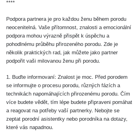
****
Podpora partnera je pro ‌každou​ ženu během porodu
neocenitelná. Vaše přítomnost, znalosti a emocionální
podpora mohou⁤ výrazně přispět k úspěchu a
pohodlnému ‍průběhu přirozeného porodu.​ Zde​ je
několik praktických rad,⁤ jak ​můžete jako partner⁢
podpořit vaši milovanou ženu při porodu.
1. Buďte‌ informovaní: Znalost je moc. Před porodem
‍se informujte⁣ o ⁢procesu porodu,⁣ různých fázích a
technikách‌ napomáhajících přirozenému porodu. Čím⁢
více⁣ budete vědět, tím⁣ lépe budete‍ připraveni pomáhat
a reagovat na potřeby vaší ‌partnerky. Nebojte se
zeptat porodní asistentky nebo porodníka na dotazy,
které vás napadnou.