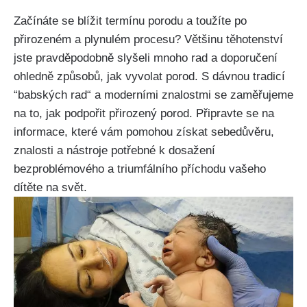
Začínáte se​ blížit termínu porodu a toužíte‍ po
přirozeném a plynulém procesu? Většinu těhotenství
jste pravděpodobně slyšeli mnoho ⁤rad a doporučení
ohledně způsobů, jak vyvolat ⁤porod. S dávnou tradicí ​
“babských rad“ a moderními znalostmi se zaměřujeme
na ⁢to, jak podpořit přirozený porod. Připravte se na⁣
informace, které vám pomohou získat sebedůvěru,
znalosti a nástroje potřebné⁢ k dosažení
bezproblémového a triumfálního příchodu vašeho
dítěte na svět.