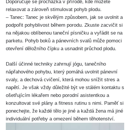
‍Doporučuje se procházka ‌v přírodě, kde můžete⁣
relaxovat a zároveň stimulovat pohyb plodu.
– Tanec: Tanec ‍je skvělým způsobem, jak se uvolnit a‍
podpořit pohyblivost během porodu. Zkuste zacvičit si
na nějakou oblíbenou taneční písničku a vyřádit se na
parketu. Pohyb boků‌ a pánevních svalů ⁢může pomoci⁢
otevření děložního čípku ⁤a usnadnit průchod ​plodu.
Další účinné techniky zahrnují jógu, tanečního
nápřahového pohybu, který pomáhá ⁢uvolnit pánevní
svaly, a dechová cvičení, která mohou snížit ⁢stres a
⁤napětí. Je však vždy důležité být ve stálém kontaktu s
ošetřujícím lékařem nebo ⁢porodní⁣ asistentkou a
konzultovat⁤ své plány⁣ a fitness rutinu s nimi. Paměť si
ponechejte, že každé tělo je⁢ jiné a každá žena má jiné
individuální potřeby ⁣a​ omezení‍ během těhotenství.