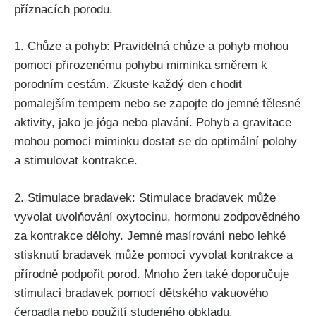
příznacích porodu.
1. Chůze a⁢ pohyb: Pravidelná‍ chůze a pohyb mohou
pomoci přirozenému pohybu ⁤miminka směrem k
porodním cestám. Zkuste‌ každý den⁢ chodit
pomalejším tempem nebo se⁤ zapojte do⁣ jemné tělesné
aktivity, ‍jako je jóga nebo plavání.⁣ Pohyb​ a gravitace
mohou pomoci miminku ⁢dostat se do⁣ optimální ‍polohy
a stimulovat kontrakce.
2. Stimulace bradavek: Stimulace bradavek ‍může
vyvolat uvolňování ‍oxytocinu, hormonu ​zodpovědného‍
za kontrakce dělohy. Jemné masírování nebo lehké
stisknutí bradavek může ‌pomoci vyvolat kontrakce⁤ a
přírodně podpořit porod. ‍Mnoho žen také doporučuje
stimulaci bradavek pomocí dětského vakuového
čerpadla nebo použití studeného obkladu.