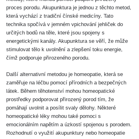
proces porodu. Akupunktura je jednou z těchto metod,​
která vychází‌ z ​tradiční čínské medicíny.⁢ Tato
technika spočívá v jemném vpichování jehliček do
⁣určitých bodů na těle, které jsou spojeny​ s
energetickými ⁣kanály. Akupunktura se věří, že může
stimulovat tělo k uvolnění⁢ a zlepšení toku energie,
čímž podporuje přirozeného porodu.
Další ‌alternativní metodou je homeopatie, která se
zaměřuje na léčbu ⁢pomocí přírodních a bezpečných
látek. Během těhotenství mohou homeopatické
prostředky⁤ podporovat přirozený porod tím, že
pomáhají uvolnit a ⁤posílit svaly dělohy. Některé
homeopatické léky mohou také pomoci s
emocionálním napětím a úzkostí spojenou s porodem.
Rozhodnutí o ‍využití akupunktury nebo homeopatie