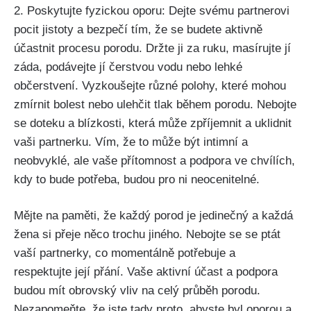
2. Poskytujte fyzickou oporu: Dejte svému partnerovi
pocit jistoty a ⁢bezpečí tím, že se budete aktivně
‌účastnit procesu porodu. Držte ji za ruku, masírujte jí
záda, podávejte jí čerstvou vodu nebo⁤ lehké
občerstvení. Vyzkoušejte různé polohy, které‍ mohou
zmírnit bolest​ nebo ulehčit tlak ​během porodu. Nebojte
se⁣ doteku a blízkosti, která může zpříjemnit a uklidnit
vaši partnerku. Vím, ‌že to může být intimní a
neobvyklé, ale vaše přítomnost a podpora⁢ ve ⁣chvílích,
kdy to bude potřeba, budou pro ni neocenitelné.
Mějte na paměti, že každý porod je jedinečný a každá
žena si přeje něco trochu jiného. ​Nebojte se se ptát
‍vaší partnerky, co momentálně potřebuje a
⁢respektujte její přání.⁤ Vaše aktivní účast a podpora
budou mít obrovský vliv na celý průběh porodu.
‍Nezapomeňte, že jste tady ‌proto, abyste byl oporou a​