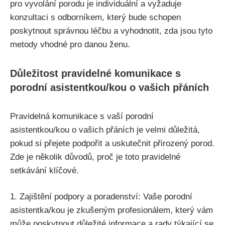
pro vyvolání porodu je individuální⁣ a vyžaduje‍
konzultaci s odborníkem, který ‌bude schopen‍
poskytnout správnou⁢ léčbu a vyhodnotit, ⁣zda jsou tyto
metody vhodné pro danou⁤ ženu.
Důležitost pravidelné komunikace ​s
porodní asistentkou/kou o vašich přáních
Pravidelná‍ komunikace s vaší porodní
asistentkou/kou‍ o vašich ‌přáních je velmi důležitá,
pokud si přejete podpořit⁢ a‍ uskutečnit ‌přirozený porod.
Zde ⁣je ⁣několik důvodů, proč je toto pravidelné
setkávání klíčové.
1. Zajištění podpory a poradenství: ​Vaše porodní
asistentka/kou ⁢je ⁢zkušeným ⁢profesionálem, který vám
může poskytnout důležité informace a rady týkající ‌se