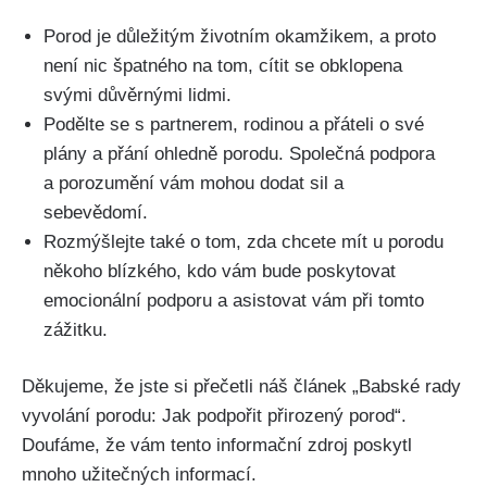
Porod je‌ důležitým životním okamžikem, a proto
není nic špatného ⁤na tom, cítit se⁣ obklopena
svými důvěrnými lidmi.
Podělte se s partnerem, rodinou a přáteli o své
plány a ⁢přání ohledně porodu. Společná podpora‌
a porozumění vám mohou dodat sil a
sebevědomí.
Rozmýšlejte také o tom, zda ‍chcete mít u porodu
někoho blízkého, kdo vám bude poskytovat
emocionální podporu a asistovat vám⁣ při tomto
zážitku.
Děkujeme, že jste si přečetli náš​ článek „Babské rady
vyvolání porodu: Jak ⁢podpořit přirozený porod“.⁣
Doufáme, že vám ‍tento ⁢informační zdroj poskytl
mnoho užitečných informací.