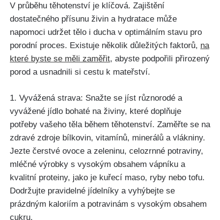
V průběhu těhotenství je klíčová. Zajištění
dostatečného přísunu živin​ a hydratace může
napomoci udržet tělo i ducha v optimálním⁢ stavu pro
porodní proces. Existuje několik důležitých faktorů,
na
které byste se měli zaměřit
, abyste podpořili přirozený
porod a usnadnili si⁢ cestu k mateřství.
1. Vyvážená strava: Snažte se jíst různorodé a ​
vyvážené jídlo bohaté na živiny, které doplňuje‍
potřeby vašeho těla během těhotenství. ⁤Zaměřte se na
zdravé zdroje bílkovin, vitamínů, minerálů a vlákniny.
Jezte‌ čerstvé ovoce ⁤a zeleninu, celozrnné ⁢potraviny,
mléčné ‍výrobky s vysokým​ obsahem vápníku a
kvalitní⁢ proteiny, jako je kuřecí maso, ryby nebo​ tofu.
Dodržujte pravidelné jídelníky a vyhýbejte se
prázdným ⁢kaloriím a ‌potravinám ⁤s vysokým⁣ obsahem
cukru.