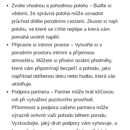
Zvolte vhodnou ⁢a pohodlnou polohu –⁤ Buďte​ si‍
vědomi, že správná poloha může usnadnit
průchod dítěte porodními cestami. Zkuste si najít
​polohu, ve ⁤které⁣ se cítíte nejlépe a která vám⁣
pomáhá ‌uvolnit napětí.
Připravte ​si intimní prostor – Vytvořte si v‍
porodním prostoru intimní a příjemnou
atmosféru. Můžete si přinést osobní předměty,
které vám připomínají bezpečí a​ pohodu, jako
například oblíbenou deku ⁣nebo​ hudbu, která vás
uklidňuje.
Podpora partnera – Partner může hrát klíčovou
roli při vytváření pozitivního prostředí.
Přítomnost a​ podpora vašeho partnera‌ může
výrazně ovlivnit vaši pohodu během porodu.
Vyzkoušejte, jaký druh podpory vám vyhovuje, a