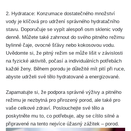
2. Hydratace: ‍Konzumace dostatečného⁤ množství
vody je‌ klíčová pro udržení správného hydratačního
stavu. Doporučuje‌ se vypít alespoň osm sklenic vody
denně.‍ Můžete ⁢také zahrnout do svého pitného ‌režimu​
bylinné čaje, ovocné šťávy nebo kokosovou vodu.
⁢Uvědomte si, že pitný režim se může ⁣lišit v závislosti
na fyzické aktivitě, počasí a individuálních‍ potřebách‌
každé ženy. Během porodu je důležité mít pití při ruce,
abyste udrželi své tělo hydratované⁣ a ⁢energizované.
Zapamatujte si,⁤ že⁢ podpora správné výživy a pitného
režimu je nezbytná pro přirozený porod, ale také pro
vaše⁢ celkové​ zdraví. Poslouchejte své tělo a
poskytněte mu to, co potřebuje, aby se cítilo silné a
připravené na tento nejvíce úžasný⁤ zážitek – porod.