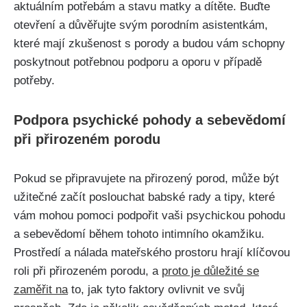
⁤aktuálním potřebám a stavu matky⁢ a dítěte. Buďte
otevření a důvěřujte svým ‌porodním asistentkám,
které mají zkušenost s porody a budou vám schopny
⁢poskytnout potřebnou podporu a ⁣oporu v ⁢případě⁣
potřeby.
Podpora​ psychické pohody a sebevědomí
při přirozeném porodu
Pokud se připravujete na​ přirozený ​porod, může ​být
užitečné začít poslouchat babské⁤ rady a tipy, které
vám mohou pomoci podpořit vaši psychickou pohodu
a sebevědomí během tohoto intimního okamžiku.
Prostředí a nálada mateřského ​prostoru hrají⁤ klíčovou⁤
roli při přirozeném⁢ porodu, a
proto je důležité se
zaměřit na
to, jak ⁤tyto faktory ovlivnit ‍ve ‍svůj