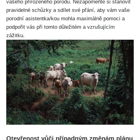
vašeho přirozeného porodu.⁣ Nezapomeňte si stanovit
pravidelné schůzky a sdílet své přání, aby vám vaše
porodní asistentka/kou mohla maximálně pomoci a
podpořit vás při ‌tomto důležitém a vzrušujícím
zážitku.
Otevřenost vůči případným změnám plánu