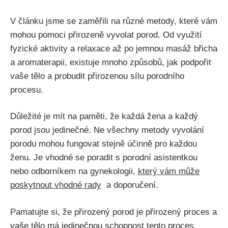
V článku jsme se zaměřili na různé metody, ​které vám
mohou pomoci přirozeně vyvolat porod. Od ‌využití
fyzické aktivity a​ relaxace až po jemnou masáž břicha
a aromaterapii, existuje mnoho způsobů, jak podpořit
vaše tělo a probudit​ přirozenou⁣ sílu porodního
procesu.
Důležité je mít na paměti, ​že každá žena⁢ a každý
porod jsou jedinečné. Ne všechny metody vyvolání
porodu mohou ⁤fungovat stejně⁣ účinně ⁢pro každou
ženu.‍ Je vhodné se poradit s porodní asistentkou
nebo odborníkem na gynekologii,
který vám může
‍poskytnout⁣ vhodné ‍rady
⁣ a doporučení.
Pamatujte si, že přirozený porod je přirozený proces a
vaše tělo má jedinečnou schopnost tento ⁤proces