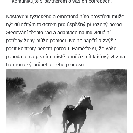
‍komunikujte s partnerem o ‌vašich⁣ potřebách.
Nastavení fyzického a emocionálního prostředí může
být důležitým faktorem pro úspěšný přirozený porod.
Sledování těchto rad a adaptace‌ na individuální
potřeby ​ženy může pomoci​ uvolnit napětí ​a⁢ zvýšit
pocit kontroly během porodu. Paměťte si, že vaše
pohoda je ⁣na ‍prvním ​místě a může mít klíčový vliv⁣ na
harmonický průběh ⁢celého procesu.