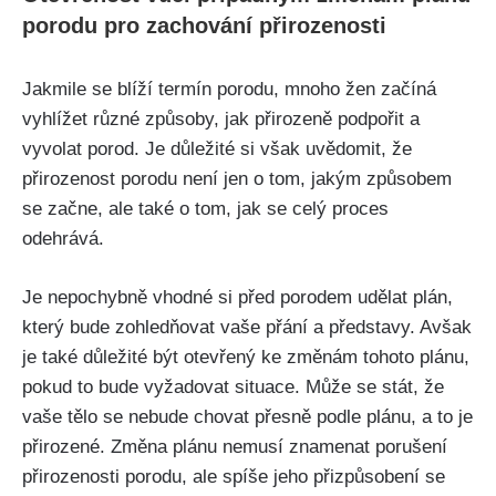
porodu pro zachování přirozenosti
Jakmile se blíží termín porodu, mnoho žen začíná
vyhlížet různé způsoby, jak ⁤přirozeně ‍podpořit a
vyvolat ‌porod. Je důležité si však uvědomit, že
přirozenost porodu není⁢ jen o tom, jakým způsobem
se začne, ale také o tom, ⁤jak se celý ​proces
odehrává.
Je ⁣nepochybně ​vhodné si před⁤ porodem udělat ‌plán,⁤
který bude zohledňovat ⁣vaše přání a⁣ představy. Avšak
je také důležité být otevřený ke‍ změnám‌ tohoto plánu,
pokud to ‌bude vyžadovat⁤ situace. Může se‌ stát,‍ že
vaše tělo se nebude chovat‍ přesně⁢ podle plánu, a⁤ to je
přirozené. Změna plánu nemusí znamenat porušení
přirozenosti porodu, ale spíše jeho přizpůsobení​ se