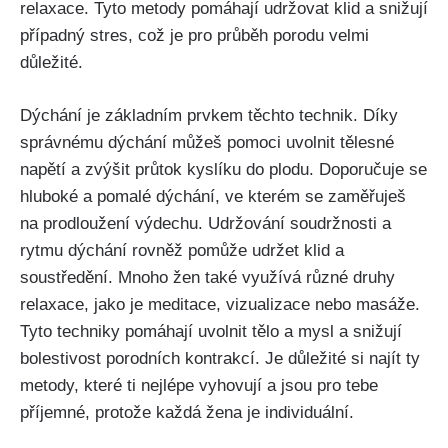
relaxace. Tyto metody pomáhají udržovat klid a snižují
případný stres, což​ je ​pro průběh porodu velmi
důležité.
Dýchání je základním prvkem těchto technik.‌ Díky
‌správnému dýchání můžeš‌ pomoci ⁤uvolnit tělesné
napětí a zvýšit průtok kyslíku do​ plodu. Doporučuje⁤ se
hluboké a pomalé dýchání,​ ve kterém se zaměřuješ
na prodloužení výdechu. Udržování soudržnosti a
rytmu dýchání rovněž pomůže udržet ⁣klid a
soustředění. Mnoho žen⁤ také využívá různé druhy​
relaxace, jako je meditace, ‌vizualizace nebo masáže.
Tyto techniky pomáhají uvolnit tělo a mysl a snižují
bolestivost porodních kontrakcí. Je ‍důležité si najít ty
‍metody, které ti nejlépe​ vyhovují a jsou pro tebe
‍příjemné, protože každá žena je individuální.