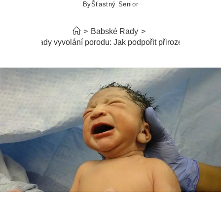
By
Šťastný Senior
>
Babské Rady
>
Babské rady vyvolání porodu: Jak podpořit přirozený porod