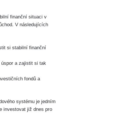
ilní finanční situaci v
ůchod. V následujících
t si stabilní finanční
por a zajistit si tak
nvestičních fondů a
hodového systému je jedním
te investovat již dnes pro