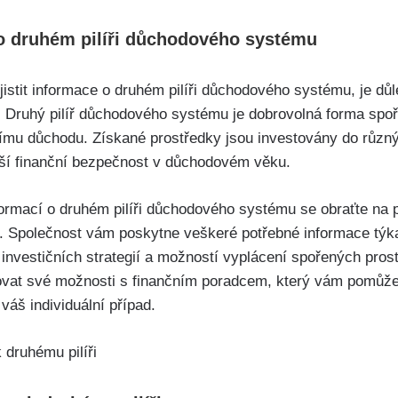
e o druhém pilíři důchodového systému
istit informace o druhém pilíři důchodového systému, je důle
. Druhý pilíř důchodového systému je dobrovolná forma spoř
tnímu důchodu. Získané prostředky jsou investovány do různ
šší finanční bezpečnost v důchodovém věku.
formací o druhém pilíři důchodového systému se obraťte na p
e. Společnost vám poskytne veškeré potřebné informace týka
investičních strategií a možností vyplácení spořených pro
vat své možnosti s finančním poradcem, který vám pomůže
váš individuální případ.