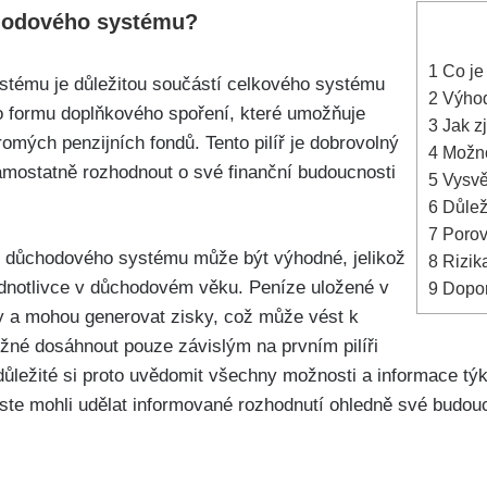
chodového systému?
1
Co je
stému je důležitou součástí celkového systému
2
Výhody
o formu doplňkového spoření, které umožňuje
3
Jak zj
omých penzijních fondů. Tento pilíř je dobrovolný
4
Možnos
mostatně rozhodnout o své finanční budoucnosti
5
Vysvět
6
Důleži
7
Porovn
ře důchodového systému může být výhodné, jelikož
8
Rizika
jednotlivce v důchodovém věku. Peníze uložené v
9
Doporu
ány a mohou generovat zisky, což může vést k
né dosáhnout pouze závislým na prvním pilíři
ležité si proto uvědomit všechny možnosti a informace týka
te mohli udělat informované rozhodnutí ohledně své budou