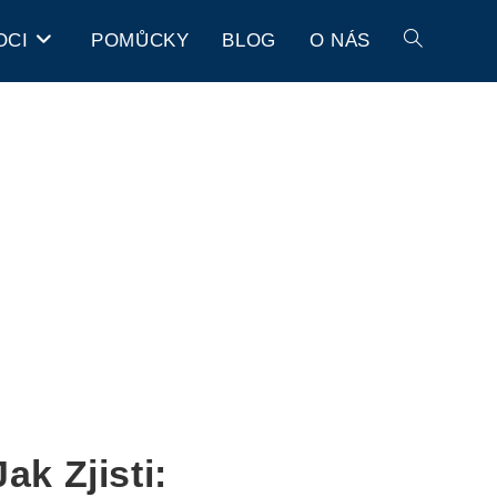
OCI
POMŮCKY
BLOG
O NÁS
k Zjisti: