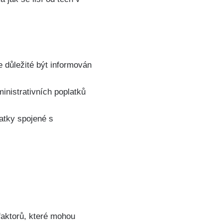
Je důležité být informován
inistrativních poplatků
latky spojené s
faktorů, které mohou