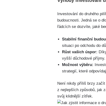
Výhody investování d
Investování do druhého pilíř
budoucnosti. Jedná se o dl
řádcích se dozvíte, jaké be
Stabilní finanční budo
situaci po odchodu do d
Růst vašich úspor:
Díky
vyšší důchodové příjmy.
Možnost výběru:
Invest
strategií, které odpovída
Není nikdy příliš brzy zač
z nejlepších způsobů, jak za
svůj klidnější zítřek.