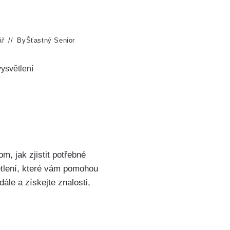
ář
By
Šťastný Senior
vysvětlení
, jak zjistit potřebné
ětlení, které vám pomohou
le a získejte znalosti,