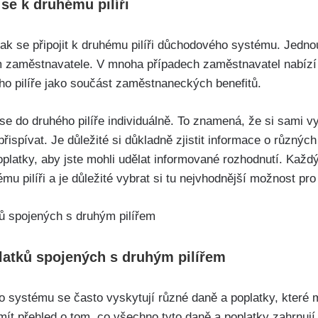
 se k druhému pilíři
 jak se připojit k druhému pilíři důchodového systému. Jedn
vím zaměstnavatele. V mnoha případech zaměstnavatel nab
ho pilíře jako součást zaměstnaneckých benefitů.
 se do druhého pilíře individuálně. To znamená, že si sami v
přispívat. Je důležité si důkladně zjistit informace o různýc
oplatky, aby jste mohli udělat informované rozhodnutí. Kaž
hému pilíři a je důležité vybrat si tu nejvhodnější možnost p
platků spojených s druhým pilířem
o systému se často vyskytují různé daně a poplatky, které
mít přehled o tom, co všechno tyto daně a poplatky zahrnují a