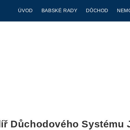
ÚVOD
BABSKÉ RADY
DŮCHOD
NEM
líř Důchodového Systému Ja