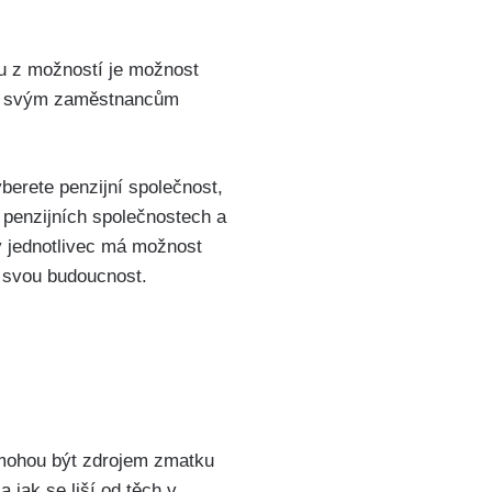
ou z možností je možnost
ízí svým zaměstnancům
yberete penzijní společnost,
h penzijních společnostech a
dý jednotlivec má možnost
ro svou budoucnost.
 mohou být zdrojem zmatku
 jak se liší od těch v