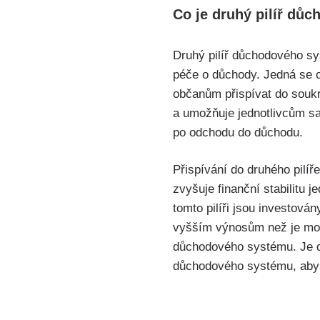
Co je druhý pilíř dů
Druhý pilíř důchodového sy
péče o důchody. Jedná se 
občanům přispívat do soukr
a umožňuje jednotlivcům sa
po odchodu do důchodu.
Přispívání do druhého pilí
zvyšuje finanční stabilitu 
tomto pilíři jsou investov
vyšším výnosům než je mož
důchodového systému. Je dů
důchodového systému, abys