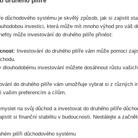
o druhého pilíře
e důchodového systému je skvělý způsob, jak si zajistit stab
ouhodobou investici, která může mít mnoho výhod pro váš d
nefity může investování do druhého pilíře přinést:
ucnost:
Investování do druhého pilíře vám může pomoci zajisti
ůchodu.
 dlouhodobému investování můžete dosáhnout růstu vašich ús
ování do druhého pilíře vám umožňuje vybrat si z různých i
jí vašim preferencím a cílům.
ít myslet na svůj důchod a investovat do druhého pilíře důc
jistit si finanční stabilitu v budoucnosti. Neotálejte a začně