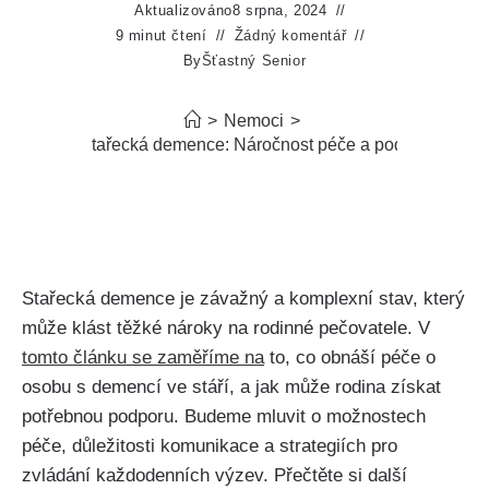
Aktualizováno
8 srpna, 2024
9 minut čtení
Žádný komentář
By
Šťastný Senior
>
Nemoci
>
Co obnáší stařecká demence: Náročnost péče a podpora rodin
Stařecká demence je závažný a komplexní stav, který
může klást těžké nároky na rodinné pečovatele. V
tomto článku se zaměříme na
to, co obnáší péče o
osobu s demencí ve stáří, a jak může rodina získat
potřebnou podporu. Budeme mluvit o možnostech
péče, důležitosti komunikace a strategiích pro
zvládání každodenních výzev. Přečtěte si další