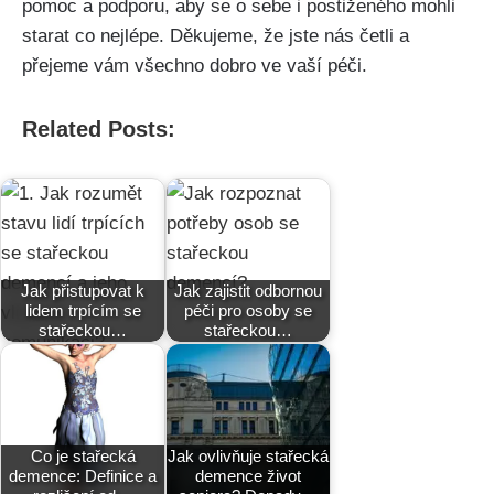
pomoc a podporu, aby se o sebe i postiženého mohli
starat co nejlépe. Děkujeme, že jste nás četli a
přejeme vám všechno dobro ve vaší péči.
Related Posts:
Jak přistupovat k
Jak zajistit odbornou
lidem trpícím se
péči pro osoby se
stařeckou…
stařeckou…
Co je stařecká
Jak ovlivňuje stařecká
demence: Definice a
demence život