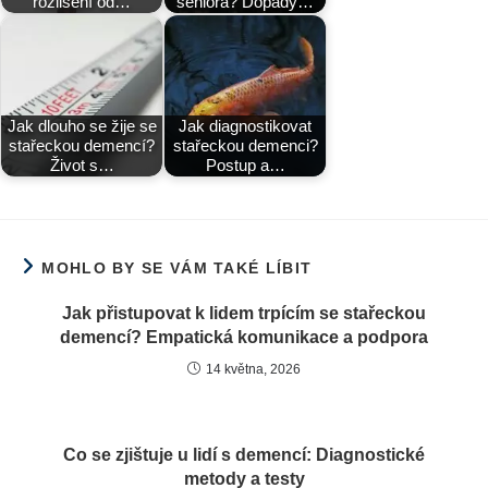
rozlišení od…
seniora? Dopady…
Jak dlouho se žije se
Jak diagnostikovat
stařeckou demencí?
stařeckou demenci?
Život s…
Postup a…
MOHLO BY SE VÁM TAKÉ LÍBIT
Jak přistupovat k lidem trpícím se stařeckou
demencí? Empatická komunikace a podpora
14 května, 2026
Co se zjištuje u lidí s demencí: Diagnostické
metody a testy