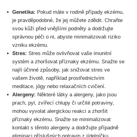
Genetika:
Pokud máte v rodině případy‍ ekzému,
je pravděpodobné, že jej ‌můžete zdědit. Chraňte
svou kůži před vnějšími podněty ​a dodržujte
správnou péči o ni,​ abyste minimalizovali riziko
vzniku ekzému.
Stres:
Stres může ovlivňovat vaše‌ imunitní
systém a zhoršovat příznaky ekzému. Snažte se
najít účinné způsoby, jak snižovat‌ stres ve
vašem životě, například prostřednictvím
‌meditace, ‍jógy nebo relaxačních cvičení.
Alergeny:
Některé látky a alergeny, jako jsou
prach, ⁤pyl, zvířecí chlupy či určité potraviny,‌
mohou vyvolat ⁢alergickou reakci a​ zhoršit
příznaky ekzému. Snažte se⁣ minimalizovat
‍kontakt s těmito alergeny a dodržujte případně
eliminaci příslušných potravin z jídelníčku.