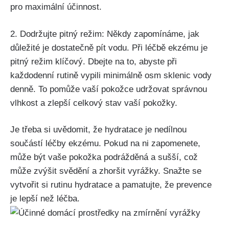
pro maximální účinnost.
2. Dodržujte pitný režim: Někdy zapomínáme, jak
důležité je dostatečně pít vodu.⁢ Při léčbě ekzému je
pitný⁤ režim klíčový. Dbejte na‌ to, abyste při
každodenní rutině​ vypili minimálně osm sklenic vody
denně. To pomůže vaší ‍pokožce udržovat správnou
vlhkost a zlepší‌ celkový stav vaší pokožky.
Je třeba si uvědomit, že hydratace⁤ je nedílnou
součástí​ léčby ekzému. Pokud na ni zapomenete,
může být vaše pokožka podrážděná a sušší, což
může zvýšit svědění a zhoršit vyrážky. Snažte se
vytvořit si rutinu hydratace⁣ a pamatujte, že⁢ prevence
‌je lepší než léčba.