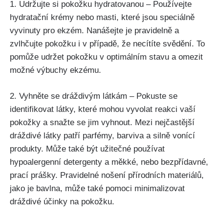
1. Udržujte si ⁤pokožku hydratovanou – Používejte⁢
hydratační krémy nebo masti, které jsou ‌speciálně
vyvinuty pro ekzém. Nanášejte je ‍pravidelně‌ a​
zvlhčujte pokožku i v případě, že⁤ necítíte⁢ svědění. ​To‍
pomůže udržet pokožku v optimálním stavu a omezit
možné‍ výbuchy ekzému.
2. Vyhněte⁢ se ‌dráždivým látkám – Pokuste se
identifikovat látky, které mohou vyvolat reakci vaší
pokožky a ⁤snažte⁣ se ‌jim​ vyhnout. Mezi nejčastější
dráždivé látky patří parfémy, barviva a⁢ silně vonící
produkty. Může také být užitečné používat⁢
hypoalergenní detergenty a měkké, nebo bezpřídavné,
prací prášky. Pravidelné nošení přírodních materiálů,
jako je bavlna, může také pomoci minimalizovat
dráždivé účinky na pokožku.