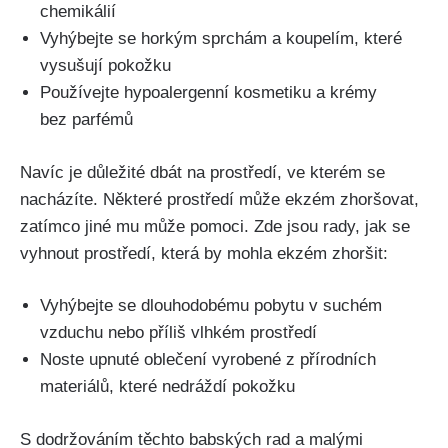
chemikálií
Vyhýbejte se horkým sprchám a koupelím, které
vysušují pokožku
Používejte hypoalergenní kosmetiku a krémy
bez parfémů
Navíc je důležité dbát na ⁢prostředí, ve‌ kterém se
nacházíte. Některé prostředí může ekzém⁢ zhoršovat,
zatímco jiné mu může pomoci. Zde jsou rady,‍ jak se
vyhnout prostředí, ⁣která by mohla ekzém zhoršit:
Vyhýbejte se⁣ dlouhodobému pobytu​ v suchém
vzduchu nebo ‌příliš vlhkém prostředí
Noste upnuté oblečení‌ vyrobené z přírodních⁣
materiálů, ⁣které​ nedráždí‍ pokožku
S dodržováním těchto babských rad ⁣a malými