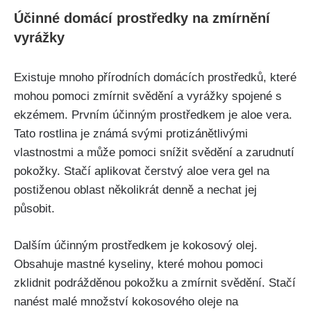
Účinné domácí ‍prostředky​ na zmírnění
vyrážky
Existuje mnoho přírodních domácích prostředků, které
mohou pomoci zmírnit svědění a‌ vyrážky spojené s
ekzémem. Prvním účinným‌ prostředkem je aloe vera.
Tato⁤ rostlina je známá svými⁣ protizánětlivými
vlastnostmi a‌ může pomoci snížit ⁣svědění a zarudnutí
pokožky. Stačí aplikovat čerstvý aloe vera ⁤gel na
postiženou oblast ‌několikrát denně a nechat jej
⁤působit.
Dalším účinným prostředkem je kokosový olej.
Obsahuje mastné⁣ kyseliny, které‍ mohou pomoci
zklidnit podrážděnou ‌pokožku a zmírnit ‌svědění. Stačí
nanést malé množství kokosového oleje na