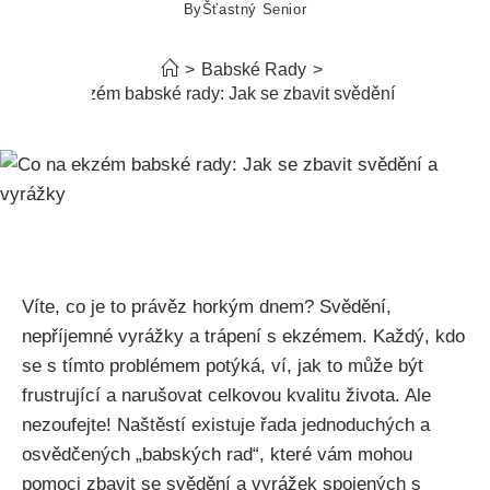
By
Šťastný Senior
>
Babské Rady
>
Co na ekzém babské rady: Jak se zbavit svědění a vyrážky
Víte, co je to právěz horkým dnem? Svědění,
⁤nepříjemné vyrážky a trápení s ekzémem. Každý, kdo
se s tímto problémem potýká, ví, jak to může být
frustrující a narušovat celkovou kvalitu života. Ale
nezoufejte! Naštěstí existuje ​řada jednoduchých a
osvědčených „babských rad“, které vám mohou
⁤pomoci zbavit se svědění a vyrážek spojených s