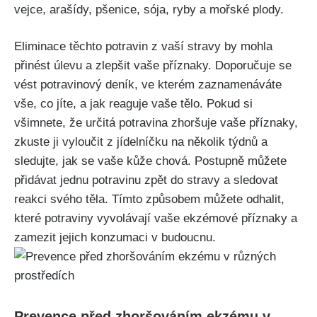
vejce, arašídy, pšenice, sója, ryby a mořské plody.
Eliminace těchto potravin z vaší ⁢stravy by mohla
přinést úlevu a zlepšit​ vaše příznaky. Doporučuje se
vést potravinový deník, ve kterém ‌zaznamenáváte
vše, co jíte, a jak reaguje vaše tělo. Pokud si
‌všimnete, že určitá potravina zhoršuje​ vaše příznaky,
zkuste ji vyloučit⁤ z jídelníčku na několik týdnů a
sledujte, jak‌ se vaše kůže chová. Postupně můžete
přidávat jednu potravinu zpět​ do stravy a sledovat
reakci svého těla. Tímto způsobem ​můžete odhalit,
které potraviny vyvolávají vaše ekzémové příznaky a
zamezit jejich konzumaci v budoucnu.
Prevence před zhoršováním ekzému v