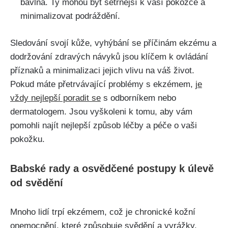
bavlna. Ty mohou být šetrnější k vaší pokožce a
minimalizovat ⁤podráždění.
Sledování svojí kůže, vyhýbání se příčinám ekzému a
dodržování zdravých návyků jsou klíčem k ovládání
příznaků a minimalizaci‌ jejich ⁤vlivu na váš život.
Pokud máte ⁤přetrvávající⁢ problémy s ekzémem,
je
vždy nejlepší poradit ⁢se
s odborníkem nebo
dermatologem. Jsou vyškoleni k tomu,​ aby vám
pomohli najít nejlepší⁤ způsob léčby a péče o vaši⁤
pokožku.
Babské ‍rady a osvědčené postupy k úlevě
od svědění
Mnoho lidí trpí ekzémem, což je chronické kožní
onemocnění, které způsobuje svědění a vyrážky.