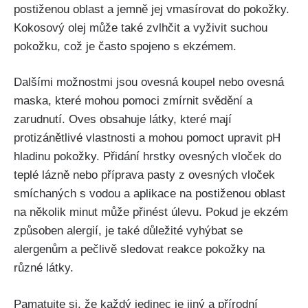
postiženou oblast a jemně jej vmasírovat do pokožky.
Kokosový olej může také zvlhčit a vyživit‌ suchou
pokožku, což je často spojeno s ekzémem.
Dalšími možnostmi jsou ovesná koupel nebo⁤ ovesná
⁣maska, které mohou pomoci zmírnit svědění a
zarudnutí. Oves obsahuje látky, ⁢které mají
protizánětlivé vlastnosti a mohou pomoct upravit pH
hladinu pokožky. Přidání hrstky ovesných vloček do
teplé lázně nebo příprava‍ pasty z⁣ ovesných vloček
smíchaných s vodou a aplikace ‍na​ postiženou oblast
na několik minut může přinést úlevu. Pokud je ekzém
způsoben alergií, je také⁢ důležité vyhýbat se
alergenům a pečlivě sledovat reakce pokožky na
různé látky.
Pamatujte si, že každý jedinec je ⁣jiný a přírodní