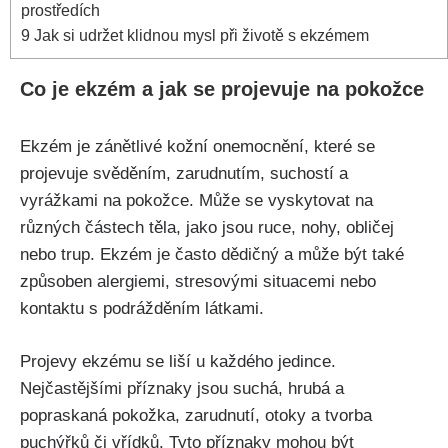
prostředích
9
Jak si udržet klidnou ⁤mysl při životě s ekzémem
Co je ekzém a jak se projevuje na pokožce
Ekzém je zánětlivé kožní ‍onemocnění, které se
projevuje svěděním, zarudnutím, suchostí a
vyrážkami na pokožce. Může se vyskytovat na
‌různých částech těla, jako jsou ⁤ruce, nohy,​ obličej
nebo trup. Ekzém je často dědičný a​ může být také
způsoben alergiemi, stresovými situacemi nebo
kontaktu s podrážděním látkami.
Projevy ekzému se liší u každého jedince.
Nejčastějšími příznaky jsou suchá, ‍hrubá a⁤
popraskaná pokožka, zarudnutí, otoky a tvorba
puchýřků či vřídků. Tyto příznaky mohou‌ být