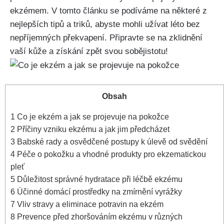
ekzémem. V tomto ⁣článku se podíváme‌ na některé z
nejlepších tipů a triků, abyste mohli užívat léto ⁤bez
nepříjemných překvapení. Připravte se na zklidnění
‌vaší⁢ kůže a‌ získání zpět svou sobějistotu!
Obsah
1
Co je ekzém a jak se projevuje na pokožce
2
Příčiny vzniku ekzému a jak jim předcházet
3
Babské ‍rady a osvědčené postupy k úlevě od svědění
4
Péče o pokožku a vhodné produkty pro ekzematickou
pleť
5
Důležitost správné hydratace při léčbě ekzému
6
Účinné domácí ‍prostředky​ na zmírnění vyrážky
7
Vliv stravy a eliminace potravin na ekzém
8
Prevence před zhoršováním ekzému v různých