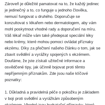
Zároveň je důležité pamatovat ‍na to, že každý jedinec
je jedinečný a to, co funguje u jednoho člověka,
nemusí fungovat u druhého. Doporučuje se
⁣konzultovat s lékařem nebo dermatologem, aby vám
mohl poskytnout‍ vhodné ‌rady a doporučení na míru.
Váš lékař může vám‍ také předepsat speciální léky
nebo krémy, které mohou pomoci ovládat‍ příznaky⁢
ekzému. Díky za přečtení našeho článku o tom, jak se
zbavit svědění a vyrážky ⁢spojených s ekzémem.
Doufáme, že jste získali⁣ užitečné informace a
osvědčené tipy, ​jak účinně bojovat proti těmto
nepříjemným příznakům. Zde jsou naše ‍klíčové‍
poznatky:
1. Důkladná a pravidelná péče o pokožku je základem
v boji proti svědění a vyrážkám způsobeným
ekzémem. Vhodné jsou hydratační přípravky, které