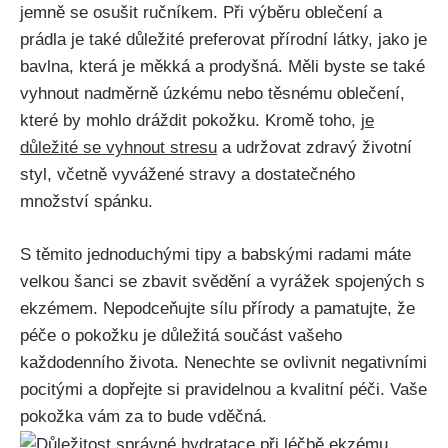
jemně se osušit ručníkem. Při výběru oblečení a​
prádla je také důležité preferovat přírodní látky, jako je
bavlna, která je ‌měkká‍ a prodyšná. Měli byste se také
vyhnout nadměrně úzkému nebo těsnému oblečení,
‍které by mohlo dráždit pokožku. Kromě toho,⁣
je
důležité ⁤se vyhnout⁣ stresu
a udržovat zdravý životní
styl, včetně vyvážené stravy a dostatečného
množství spánku.
S těmito jednoduchými tipy a babskými radami máte
velkou šanci se zbavit svědění a vyrážek spojených s
ekzémem. ⁤Nepodceňujte sílu přírody a pamatujte,‍ že
péče o pokožku je důležitá‌ součást vašeho‍
každodenního života. Nenechte se ovlivnit negativními⁤
pocitými‍ a dopřejte si pravidelnou a kvalitní péči. Vaše‌
pokožka vám za to bude⁤ vděčná.