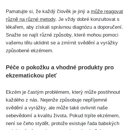
Pamatujte si, že každý člověk je⁤ jiný a
může reagovat
různě na různé metody
. Je vždy ‌dobré konzultovat s
lékařem, aby získali správnou diagnózu a doporučení.
Snažte se⁤ najít‍ různé způsoby, které ​mohou​ pomoci
vašemu tělu uklidnit se a zmírnit svědění a vyrážky
způsobené ekzémem.
Péče o pokožku a vhodné produkty pro
ekzematickou pleť
Ekzém je častým problémem, který může postihnout
každého ​z nás. Nejenže ‍způsobuje nepříjemné
svědění a vyrážky, ale může⁢ také ovlivnit naše
sebevědomí a kvalitu života. Pokud⁣ trpíte ekzémem,
není⁢ se ⁢čeho stydět, protože existuje řada babských