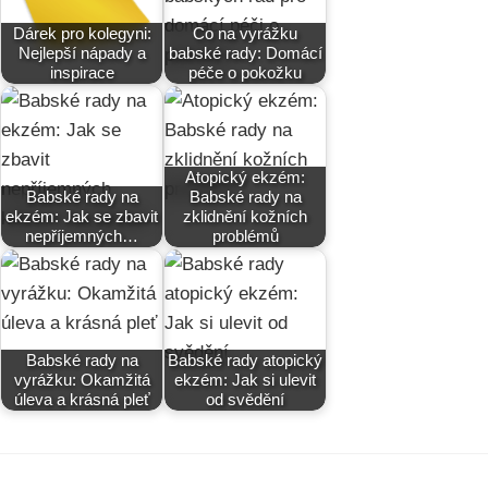
Dárek pro kolegyni:
Co na vyrážku
Nejlepší nápady a
babské rady: Domácí
inspirace
péče o pokožku
Atopický ekzém:
Babské rady na
Babské rady na
ekzém: Jak se zbavit
zklidnění kožních
nepříjemných…
problémů
Babské rady na
Babské rady atopický
vyrážku: Okamžitá
ekzém: Jak si ulevit
úleva a krásná pleť
od svědění