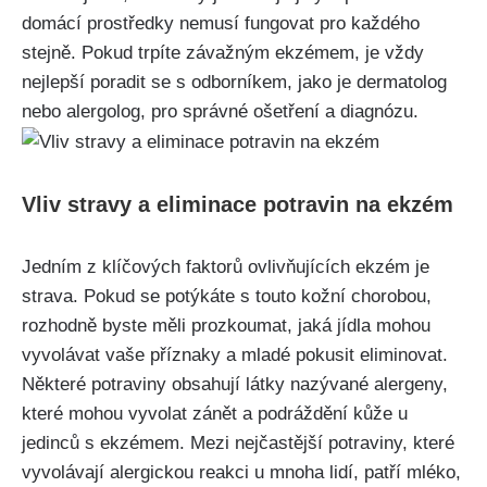
domácí prostředky nemusí fungovat pro⁣ každého
stejně. Pokud trpíte závažným ekzémem, je⁤ vždy
‍nejlepší poradit ⁣se s odborníkem, jako je dermatolog
⁣nebo alergolog, pro správné ošetření a diagnózu.
Vliv stravy a eliminace potravin na ekzém
Jedním z ​klíčových⁣ faktorů ovlivňujících ekzém je
strava. Pokud se potýkáte s touto kožní chorobou,
rozhodně byste ⁤měli prozkoumat, jaká jídla mohou
⁢vyvolávat vaše příznaky a mladé pokusit eliminovat.
Některé potraviny obsahují látky⁤ nazývané alergeny,
⁤které mohou ‌vyvolat zánět a podráždění kůže u
jedinců s ekzémem. Mezi nejčastější potraviny, které
vyvolávají alergickou reakci u mnoha lidí, patří mléko,⁣