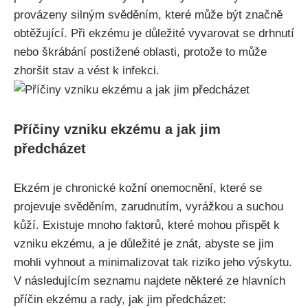
provázeny silným svěděním, které může být značně
obtěžující. Při ekzému je důležité vyvarovat se drhnutí
nebo škrábání postižené oblasti, protože to může‌
zhoršit stav ⁣a vést k infekci.
Příčiny vzniku ekzému a jak jim
předcházet
Ekzém je chronické kožní onemocnění, které ‌se
projevuje svěděním, zarudnutím, vyrážkou a suchou
kůží. Existuje mnoho faktorů, ‌které ‍mohou přispět k
vzniku ekzému,‍ a je ⁢důležité je znát, abyste se ​jim
mohli vyhnout a minimalizovat tak riziko jeho ⁣výskytu.
V následujícím seznamu najdete některé ze hlavních
příčin ekzému a rady, jak jim předcházet: