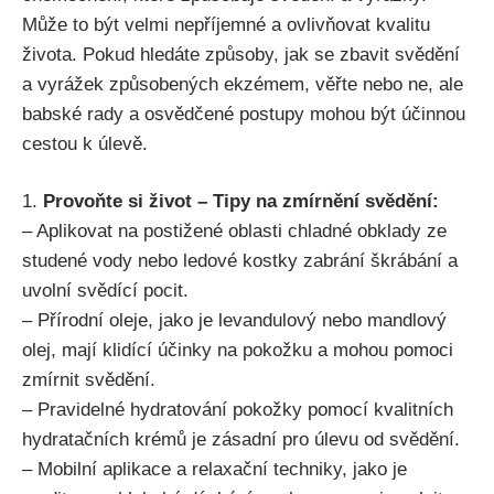
Může to být velmi nepříjemné ​a ovlivňovat kvalitu
života. Pokud hledáte způsoby, jak se zbavit ⁣svědění
a vyrážek ⁣způsobených ekzémem, věřte nebo ne, ale
babské ⁣rady​ a osvědčené postupy mohou být účinnou
cestou k úlevě.
1.
Provoňte si život – Tipy na zmírnění svědění:
– Aplikovat na postižené oblasti chladné obklady ze
studené ⁢vody ​nebo ledové kostky zabrání škrábání a
uvolní svědící pocit.
– Přírodní⁣ oleje,​ jako⁢ je levandulový nebo mandlový
olej, mají klidící účinky ​na pokožku a mohou pomoci
zmírnit svědění.
– Pravidelné hydratování pokožky pomocí kvalitních
hydratačních krémů je zásadní pro úlevu od svědění.
– Mobilní aplikace a relaxační techniky,⁤ jako je