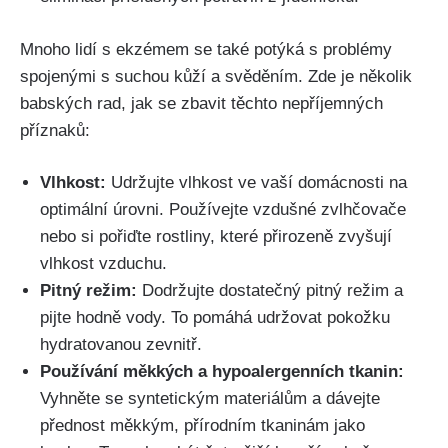
Mnoho lidí s​ ekzémem se také potýká s problémy
spojenými s suchou ⁤kůží a svěděním. Zde je několik
babských⁣ rad, jak se zbavit těchto ⁣nepříjemných
příznaků:
Vlhkost:
Udržujte vlhkost⁣ ve vaší domácnosti na
optimální úrovni.‍ Používejte ⁤vzdušné zvlhčovače
nebo si pořiďte rostliny, které přirozeně zvyšují
vlhkost vzduchu.
Pitný režim:
Dodržujte dostatečný pitný⁤ režim a
pijte⁢ hodně​ vody. To ⁢pomáhá ‍udržovat pokožku
hydratovanou zevnitř.
Používání měkkých a hypoalergenních tkanin:
Vyhněte se syntetickým materiálům a dávejte
přednost měkkým, přírodním tkaninám jako