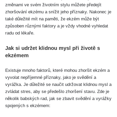
změnami ve ⁤svém životním stylu můžete předejít
zhoršování ekzému‌ a snížit jeho ‍příznaky. Nakonec je
také důležité mít na paměti, že ekzém může ​být
způsoben různými faktory a je ‌vždy vhodné vyhledat
radu od lékaře.
Jak si udržet klidnou ⁤mysl při životě s
ekzémem
Existuje mnoho faktorů, které mohou zhoršit ekzém ‌a
vyvolat nepříjemné příznaky, jako je svědění a
vyrážka. Je důležité​ se ⁤naučit udržovat ⁣klidnou⁢ mysl a
zvládat stres, aby se předešlo zhoršení stavu. Zde je
několik ⁤babských rad,⁣ jak se zbavit svědění a ‍vyrážky
spojených s ekzémem: