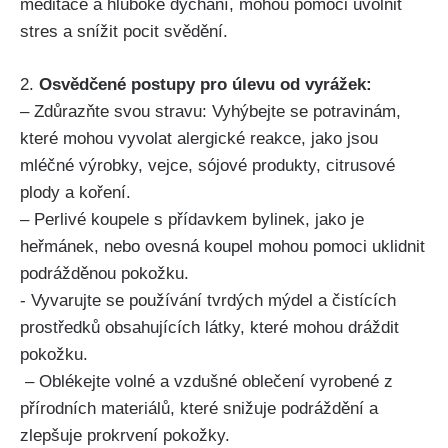
meditace a hluboké ⁤dýchání, mohou pomoci uvolnit
stres a snížit pocit svědění.
2.
Osvědčené postupy pro úlevu od vyrážek:
– Zdůrazňte⁣ svou stravu: Vyhýbejte se ⁤potravinám,
⁣které‌ mohou vyvolat⁢ alergické reakce, jako jsou
mléčné výrobky, vejce, sójové produkty, citrusové
plody a​ koření.
– Perlivé koupele s přídavkem bylinek, jako je
heřmánek, nebo ovesná koupel mohou pomoci uklidnit
podrážděnou pokožku.
-⁤ Vyvarujte se používání tvrdých mýdel a čistících
⁣prostředků obsahujících látky,​ které mohou dráždit
pokožku.
‌ – Oblékejte volné a vzdušné oblečení vyrobené z
přírodních materiálů, které snižuje podráždění a
zlepšuje prokrvení pokožky.