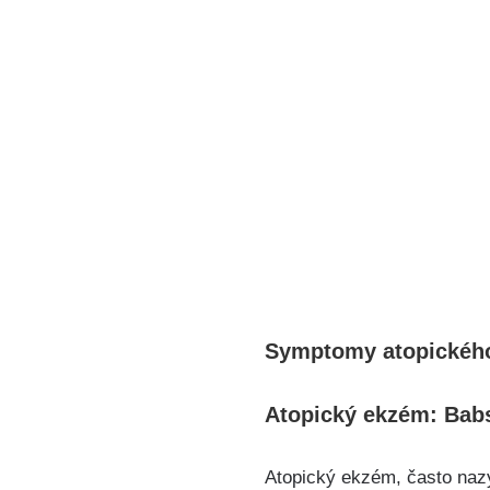
Symptomy atopického 
Atopický‌ ekzém: Bab
Atopický ekzém, často nazýv