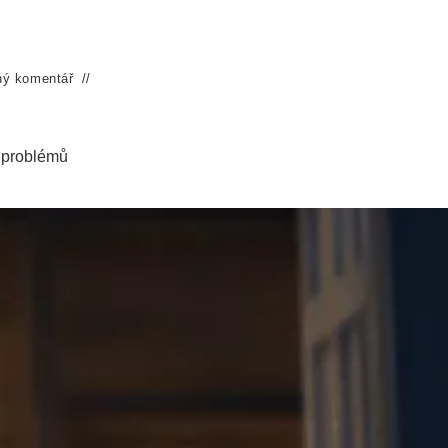
ný komentář
 problémů