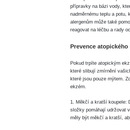
přípravky na bázi vody,‌ kt
‍nadměrnému teplu a potu,⁣ k
alergenům ​může ‍také ‌pom
reagovat na léčbu a rady od
Prevence atopického e
Pokud trpíte atopickým ‍ek
⁣které ‍slibují zmírnění‌ vaš
které jsou⁢ pouze mýtem. Z
ekzém.
1. ⁣Měkčí ‌a kratší koupele
složky pomáhají⁣ udržovat ⁣v
‌měly ⁣být měkčí a kratší, a