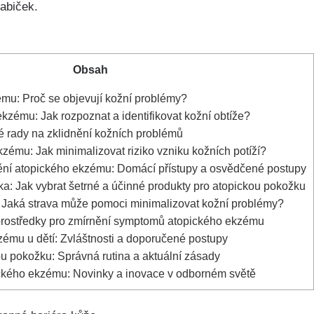
babiček.
Obsah
mu: Proč se objevují⁣ kožní problémy?
ému: Jak rozpoznat a ⁢identifikovat kožní obtíže?
 ⁢rady na zklidnění kožních problémů
ému: Jak ​minimalizovat riziko vzniku kožních potíží?
ění atopického ⁢ekzému: Domácí přístupy a osvědčené ‍postupy
:‌ Jak vybrat šetrné a‌ účinné produkty ⁣pro atopickou pokožku
 Jaká strava může‍ pomoci⁢ minimalizovat ⁢kožní problémy?
í prostředky pro zmírnění symptomů ⁣atopického ekzému
zému u⁣ dětí: Zvláštnosti a doporučené postupy
 pokožku:‍ Správná rutina a ‌aktuální zásady
ckého ekzému: ‍Novinky ⁢a inovace v ⁢odborném‌ světě