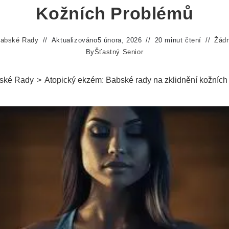
Kožních Problémů
abské Rady
Aktualizováno
5 února, 2026
20 minut čtení
Žád
By
Šťastný Senior
ské Rady
>
Atopický ekzém: Babské rady na zklidnění kožních