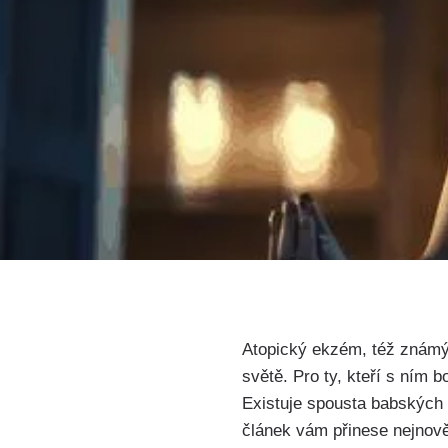
‌Atopický​ ekzém, též známý
světě.​ Pro ty, kteří s ním bo
Existuje ⁣spousta babských 
článek vám přinese nejnově