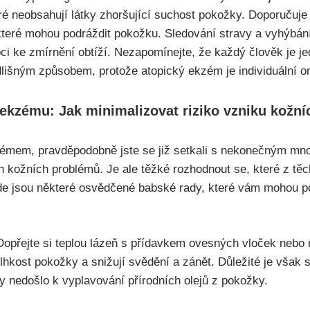
eré neobsahují látky zhoršující suchost pokožky. ⁣Doporučuj
teré ⁢mohou podráždit pokožku. ‍Sledování ‍stravy⁢ a⁢ vyhýbán
oci ke zmírnění obtíží. Nezapomínejte, že každý člověk je j
lišným způsobem, ​protože‍ atopický ekzém‍ je individuální‍ 
kzému: Jak ​minimalizovat riziko vzniku kožní
zémem,‌ pravděpodobně jste se již setkali s nekonečným mno
ich ⁤kožních problémů.‌ Je ale‌ těžké rozhodnout se, které z ​tě
de jsou ‌některé⁢ osvědčené babské rady, které vám mohou po
: Dopřejte si teplou lázeň s přídavkem‌ ovesných vloček nebo 
lhkost pokožky a⁢ snižují svědění a zánět. Důležité ‍je však s
by nedošlo ⁤k vyplavování ​přírodních olejů z pokožky.