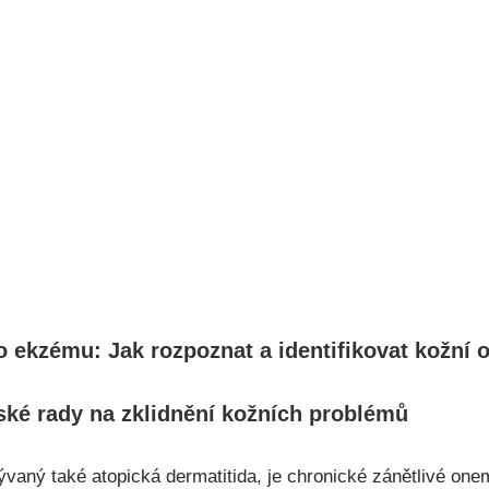
ekzému: Jak rozpoznat a ⁢identifikovat kožní o
ské ⁢rady na zklidnění kožních problémů
aný ⁢také atopická dermatitida,​ je ‍chronické zánětlivé onem