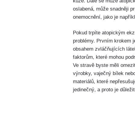
kůže. Dále se může⁤ atopický
oslabená, může snadněji pro
onemocnění, jako ‌je napří
Pokud⁣ trpíte atopickým ekz
problémy. Prvním‌ krokem je
obsahem zvláčňujících látek
faktorům, ⁢které mohou podr
Ve stravě byste měli omezit 
⁢výrobky, ⁢vaječný bílek neb
materiálů, které​ nepřesušu
jedinečný, a ⁣proto je⁤ důle