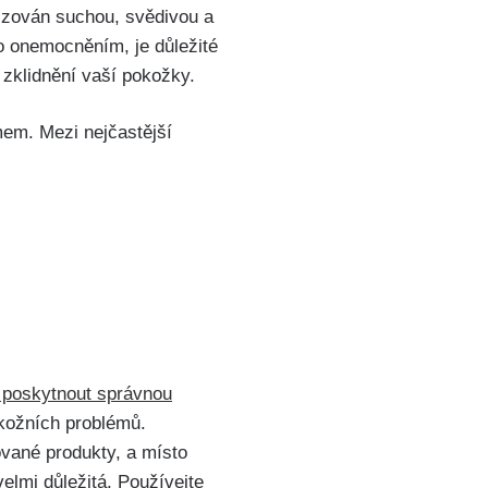
erizován suchou, svědivou a
o onemocněním, je důležité
⁤zklidnění ‍vaší pokožky.
émem. Mezi nejčastější
 poskytnout správnou
 kožních problémů.
vané⁢ produkty, a místo
elmi důležitá. Používejte⁣