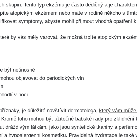
ých skupin. ⁢Tento typ ekzému je často dědičný a⁣ je charakt
 trpíte atopickým ekzémem nebo máte v rodině někoho s tímt
ntifikovat symptomy, abyste mohli přijmout vhodná opatření​ k 
, které‍ by vás měly ⁢varovat, že možná ⁤trpíte atopickým ekz
e
že být neúnosné
 mohou objevovat do periodických vln
ka
hodlí v⁤ noci
 příznaky, je důležité navštívit ​dermatologa,
který vám může
. Kromě toho mohou být užitečné‍ babské rady pro zklidnění
t dráždivým látkám, jako jsou ​syntetické tkaniny a parfémo
í a‌ hypoalergenní⁢ kosmetiku. Pravidelná hydratace je také v