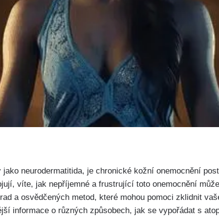
 jako neurodermatitida,‍ je chronické ​kožní onemocnění posti
jují, víte,‍ jak‍ nepříjemné a‍ frustrující toto onemocnění ⁤může
rad a ‍osvědčených metod,⁣ které mohou pomoci zklidnit vaš
jší informace o různých způsobech,‍ jak se vypořádat s‍ a