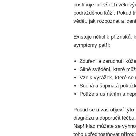
postihuje ⁢lidi všech věkov
podrážděnou‌ kůží.⁢ Pokud​
vědět,‌ jak rozpoznat a‍ ide
Existuje‍ několik⁣ příznaků
⁢symptomy⁢ patří:
Zduření a zarudnutí kůž
Silné svědění, které mů
Vznik vyrážek, které se
Suchá ​a šupinatá pokož
Potíže ​s usínáním ⁢a nepo
Pokud ⁢se u vás objeví tyto⁣
diagnózu
a doporučit léčbu
Například můžete ⁣se vyhnou
toho upřednostňovat přírodn