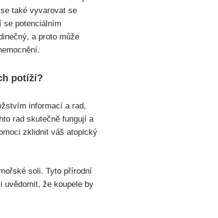
e se také vyvarovat se
í ⁢se potenciálním
edinečný, a proto může
onemocnění.
ch potíží?
žstvím informací a‍ rad,
chto rad‌ skutečně fungují a
moci zklidnit váš atopický
mořské soli. Tyto přírodní
i uvědomit,⁤ že koupele​ by