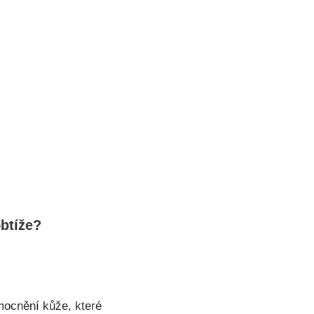
btíže?
ocnění kůže,⁤ které​