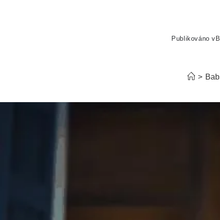
Publikováno v
B
>
Bab