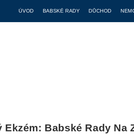
ÚVOD
BABSKÉ RADY
DŮCHOD
NEM
ý Ekzém: Babské Rady Na Z