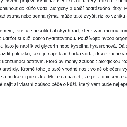
 ekzém projevit ​kvůli ⁢narušení kožní‌ bariéry. ⁣Pokud je oc
niknout do kůže voda, alergeny ⁣a další podrážděné ​látky. ‍P
klad astma nebo senná rýma, může také zvýšit riziko​ vznik
émem,‌ existuje několik babských rad, které vám mohou‍ pomo
 udržet si kůži dobře hydratovanou. Používejte‍ hypoalergen
, jako ‌je například glycerin nebo kyselina hyaluronová. Dále
áždit ⁣pokožku, jako je například horká voda, drsné ručníky 
⁣konzumaci potravin,​ které by mohly‍ způsobit alergickou rea
o ‌arašídy. ⁢Kromě toho je ⁤také vhodné nosit ‍volné oblečení⁢ 
je a nedráždí pokožku. Mějte na paměti, že při atopickém ekzé
žité najít si vlastní způsob péče o ‌kůži, který vám bude nejlé