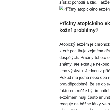
získat pohodlí a klid. Takže
Příčiny atopického ek
kožní problémy?
Atopický ekzém je ⁢chronic
které postihuje zejména dět
dospělých. Příčiny ‌tohoto⁤
známy, ale existuje několik
jeho výskytu. Jednou⁤ z příč
‍Pokud ⁢má jedna nebo ⁣oba 
pravděpodobné, že se objeví
faktorem může být imunitn
ekzémem ‍mají často ⁣imunit
reaguje na⁣ běžné‍ látky ve 