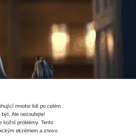
hující ‌mnoho lidí po ‌celém
 být. ⁤Ale nezoufejte!
e‌ kožní problémy. Tento
topickým ekzémem a znovu