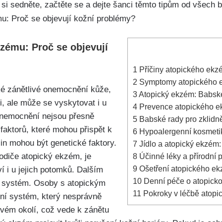
 ⁢si‍ sedněte, začtěte se a dejte šanci těmto tipům od všech 
zému: Proč se objevují⁣
1
Příčiny atopického ekzé
2
Symptomy atopického ekz
ké zánětlivé onemocnění kůže,
3
Atopický‌ ekzém: Babské
i, ale může se vyskytovat i u
4
Prevence atopického ekz
 onemocnění nejsou​ přesně
5
Babské ⁤rady pro zklidn
 faktorů, které mohou přispět k
6
Hypoalergenní ‌kosmetika
in mohou být‍ genetické faktory.
7
Jídlo a atopický ekzém:
rodiče atopický ekzém, je‍
8
Účinné‌ léky a ‌přírodn
9
Ošetření atopického⁢ ek
 i ‌u jejich potomků. Dalším
10
Denní péče o atopickou
í systém. Osoby s atopickým
11
Pokroky‌ v léčbě atopi
ní systém,‌ který⁣ nesprávně
svém‍ okolí, což vede k zánětu