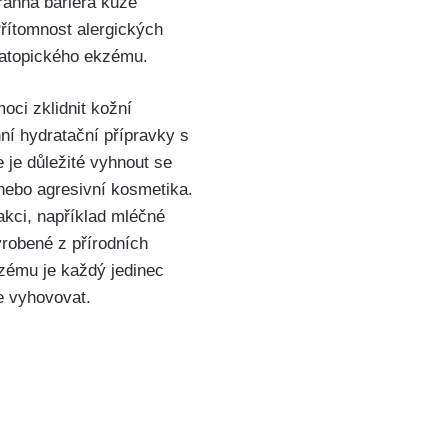
hranná bariéra kůže
řítomnost alergických‍
u atopického ekzému.
ci‍ zklidnit kožní
ní⁤ hydratační přípravky s
 je důležité‌ vyhnout se
nebo ⁣agresivní kosmetika.
kci, ‍například ​mléčné
vyrobené z přírodních
mu ‌je ⁣každý jedinec ​
pe vyhovovat.