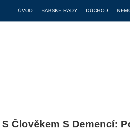
ÚVOD
BABSKÉ RADY
DŮCHOD
NEM
t S Člověkem S Demencí: P