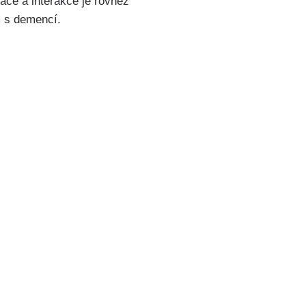
ace a interakce je rovněž
m s demencí.