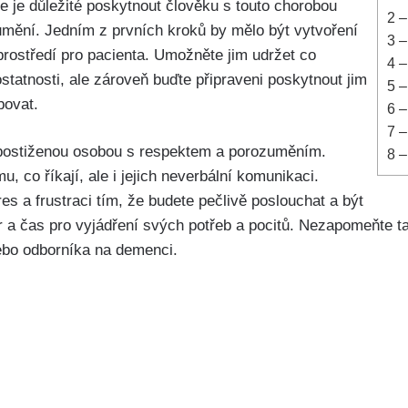
 je důležité poskytnout člověku s touto chorobou
2
–
mění. Jedním z prvních kroků by mělo být vytvoření
3
–
ostředí pro pacienta. Umožněte jim udržet co
4
– 
statnosti, ale zároveň buďte připraveni poskytnout jim
5
–
bovat.
6
–
7
–
 postiženou osobou s respektem a porozuměním.
8
–
, co říkají, ale i jejich neverbální komunikaci.
es a frustraci tím, že budete pečlivě poslouchat a být
tor a čas pro vyjádření svých potřeb a pocitů. Nezapomeňte 
nebo odborníka na demenci.