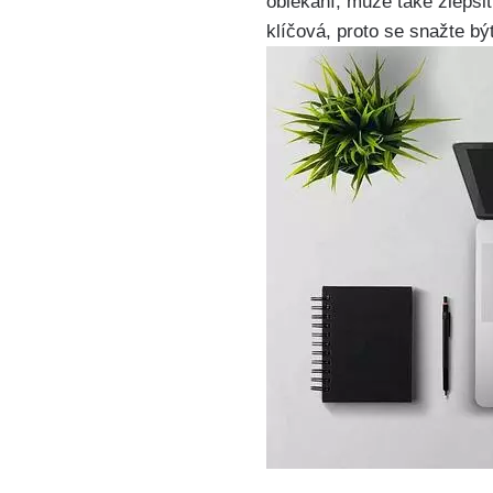
oblékání, může také zlepši
klíčová, proto se snažte bý