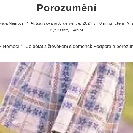
Porozumění
ence
/
Nemoci
Aktualizováno
30 července, 2024
8 minut čtení
By
Šťastný Senior
>
Nemoci
>
Co dělat s člověkem s demencí: Podpora a porozu