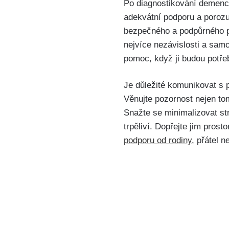
Po diagnostikování demence
adekvátní podporu a porozu
bezpečného a podpůrného pr
nejvíce nezávislosti a samo
pomoc, když ji budou potře
Je důležité komunikovat s
Věnujte pozornost nejen tomu
Snažte se minimalizovat str
trpěliví. Dopřejte jim pros
podporu od rodiny
, přátel 