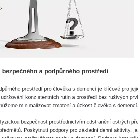
ní bezpečného a podpůrného prostředí
ůrného prostředí pro člověka s demencí je klíčové pro jejic
e udržování konzistentních rutin a prostředí bez rušivých p
 můžeme minimalizovat zmatení a úzkost člověka s demencí
t fyzickou bezpečnost prostřednictvím odstranění ostrých př
edmětů. Poskytnutí podpory pro základní denní aktivity, ja