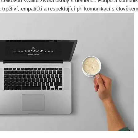
t celkovou kvalitu života osoby s demencí. Podpora komunik
t trpěliví, empatičtí a respektující při komunikaci s člověke