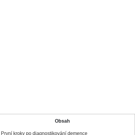
Obsah
 První kroky po diagnostikování demence