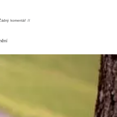
Žádný komentář
mění