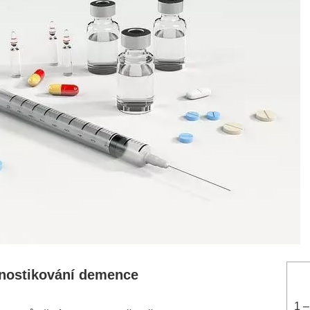
gnostikování demence
1
–