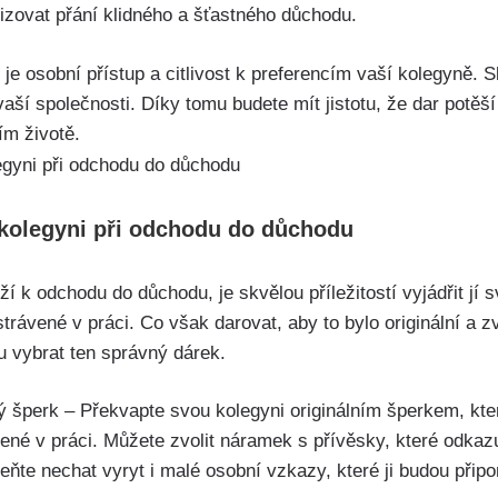
lizovat přání klidného a šťastného důchodu.
 je osobní přístup a citlivost k preferencím vaší kolegyně. S
vaší společnosti. Díky tomu budete mít jistotu, že dar potěš
ím životě.
kolegyni při odchodu do důchodu
í k odchodu do důchodu, je skvělou příležitostí vyjádřit jí 
rávené v práci. Co však darovat, aby to bylo originální a z
 vybrat ten správný dárek.
 šperk – Překvapte svou kolegyni originálním šperkem, kt
ené v práci. Můžete zvolit náramek s přívěsky, které odkazu
ňte nechat vyryt i malé osobní vzkazy, které ji budou přip