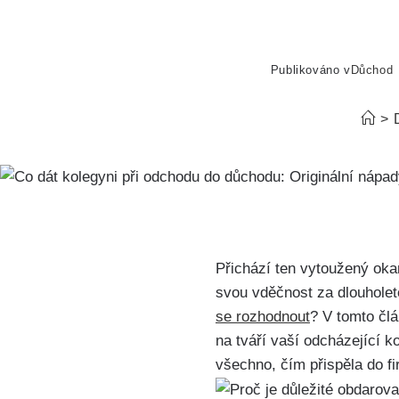
Publikováno v
Důchod
>
Přichází ten vytoužený oka
svou vděčnost za dlouholeto
se rozhodnout
? V tomto čl
na tváří vaší odcházející k
všechno, čím přispěla do fi