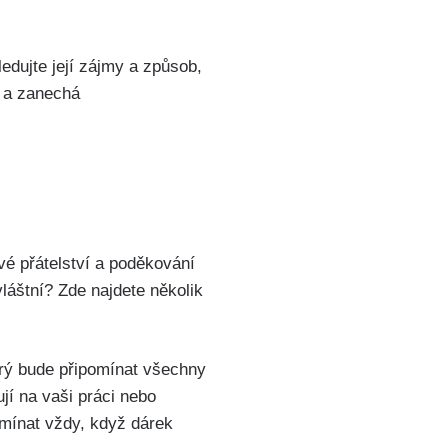
ledujte její zájmy a způsob,
í a zanechá
své přátelství a poděkování
vláštní? Zde najdete několik
erý bude připomínat všechny
jí na vaši práci nebo
omínat vždy, když dárek