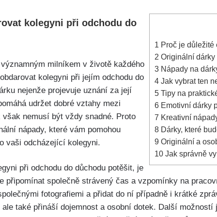
rovat kolegyni při odchodu do
1
Proč je důležité
2
Originální dárky
e významným milníkem v životě každého
3
Nápady na dárky
é obdarovat kolegyni při jejím odchodu do
4
Jak vybrat ten n
rku nejenže projevuje uznání za její
5
Tipy na praktick
é pomáhá udržet dobré vztahy mezi
6
Emotivní dárky 
k však nemusí být vždy snadné. Proto
7
Kreativní nápady
ginální nápady, které vám pomohou
8
Dárky, které bud
9
Originální a oso
ro vaši odcházející kolegyni.
10
Jak správně vyb
gyni při odchodu do důchodu potěšit, je
e připomínat společně strávený čas a vzpomínky na pracovn
společnými fotografiemi a přidat do ní případně i krátké zpr
, ale také přináší dojemnost a osobní dotek. Další možností 