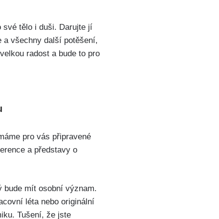
 své tělo i duši. Darujte jí
 a všechny další potěšení,
 velkou radost a bude to pro
u
, máme pro vás připravené
reference a představy o
rý bude mít osobní význam.
covní léta nebo originální
ku. Tušení, že jste