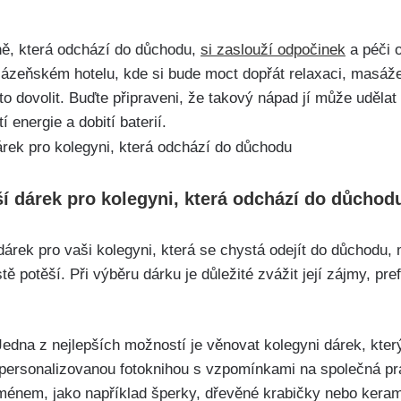
ně, která odchází do důchodu,
si zaslouží odpočinek
a péči o
lázeňském hotelu, kde si bude moct dopřát relaxaci, masáže
to dovolit. Buďte připraveni, že takový nápad jí může udělat
tí energie a dobití baterií.
ší dárek pro kolegyni, která odchází do důchod
 dárek pro vaši kolegyni, která se chystá odejít do důchodu
jistě potěší. Při výběru dárku je důležité zvážit její zájmy, p
Jedna z nejlepších možností je věnovat kolegyni dárek, kte
d personalizovanou fotoknihou s vzpomínkami na společná pra
ménem, jako například šperky, dřevěné krabičky nebo kerami