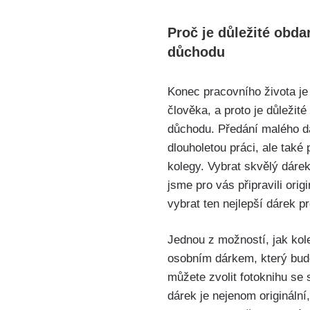
Proč je důležité obda
důchodu
Konec pracovního života j
člověka, a proto je důležit
důchodu. Předání malého dá
dlouholetou práci, ale tak
kolegy. Vybrat skvělý dáre
jsme pro vás připravili ori
vybrat ten nejlepší dárek p
Jednou z možností, jak kole
osobním dárkem, který bud
můžete zvolit fotoknihu se 
dárek je nejenom originální