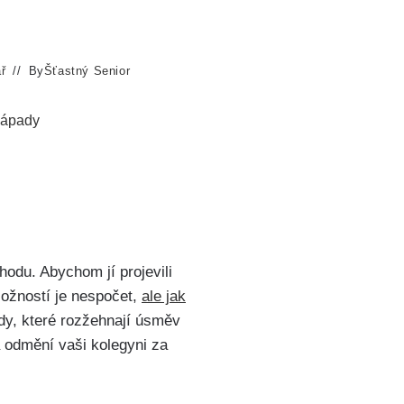
ř
By
Šťastný Senior
nápady
odu. Abychom jí projevili
Možností je nespočet,
ale jak
dy, které rozžehnají úsměv
 a odmění vaši kolegyni za