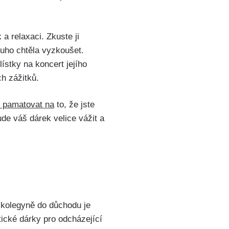
a relaxaci. Zkuste ji
louho chtěla vyzkoušet.
ístky na koncert jejího
h zážitků.
é pamatovat na
to, že jste
ude váš dárek velice vážit a
kolegyně do důchodu je
tické dárky pro odcházející