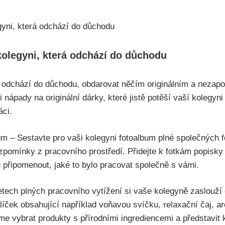
kolegyni, která odchází do důchodu
rá odchází do důchodu, obdarovat něčím originálním a neza
 nápady na originální dárky, které jistě potěší vaší kolegyni
áci.
m – Sestavte pro vaši kolegyni fotoalbum plné společných fo
vzpomínky z pracovního prostředí. Přidejte k fotkám popisky
 připomenout, jaké to bylo pracovat společně s vámi.
etech plných pracovního vytížení si vaše kolegyně zaslouží
alíček obsahující například voňavou svíčku, relaxační čaj, 
 vybrat produkty s přírodními ingrediencemi a představit