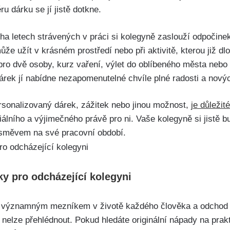
ru dárku se jí jistě dotkne.
a letech strávených v práci si kolegyně zaslouží odpočinek 
může užít v krásném prostředí nebo při aktivitě, kterou již d
ro dvě osoby, kurz vaření, výlet do oblíbeného města nebo l
árek jí nabídne nezapomenutelné chvíle plné radosti a novýc
rsonalizovaný dárek, zážitek nebo jinou možnost,
je důležit
iálního a výjimečného právě pro ni. Vaše kolegyně si jistě b
úsměvem na své pracovní období.
ky pro odcházející kolegyni
e významným mezníkem v životě každého člověka a odchod 
ě nelze přehlédnout. Pokud hledáte originální nápady na prak