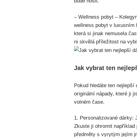
bude nosit.
– Wellness pobyt – Kolegy
wellness pobyt v luxusním 
která si jinak nemusela čas
ni skvělá příležitost na vybi
Jak vybrat ten nejlep
Pokud hledáte ten nejlepší
originální nápady, které ji 
volném čase.
1. Personalizované dárky: 
Zkuste ji ohromit napříkla
předměty s vyrytým jejím j