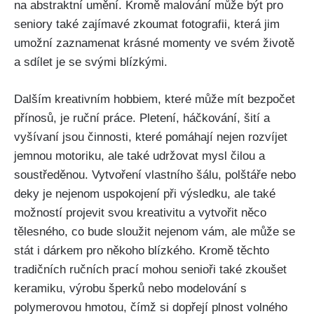
na abstraktní umění. Kromě malování může být pro
seniory také zajímavé zkoumat fotografii, která jim
umožní zaznamenat krásné momenty ve svém životě
a sdílet je se svými blízkými.
Dalším kreativním hobbiem, které může mít bezpočet
přínosů, je ruční práce. Pletení, háčkování, šití a
vyšívaní jsou činnosti, které pomáhají nejen rozvíjet
jemnou motoriku, ale také udržovat mysl čilou a
soustředěnou. Vytvoření vlastního šálu, polštáře nebo
deky je nejenom uspokojení při výsledku, ale také
možností projevit svou kreativitu a vytvořit něco
tělesného, co bude sloužit nejenom vám, ale může se
stát i dárkem pro někoho blízkého. Kromě těchto
tradičních ručních prací mohou senioři také zkoušet
keramiku, výrobu šperků nebo modelování s
polymerovou hmotou, čímž si dopřejí plnost volného