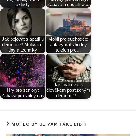
aktivity
Zábava a socializace
Jak bojovat s apatií u
Mobil pro důchodce:
demence? Motivační
Jak vybrat vhodný
tipy a techniky
telefon pro…
Jak pracovat s
Hry pro seniory:
člověkem postiženým
Zábava pro volný čas
demencí?…
MOHLO BY SE VÁM TAKÉ LÍBIT