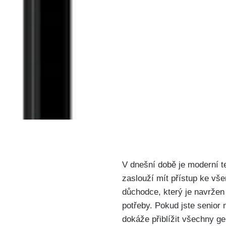
⁢V dnešní době je moderní t
zaslouží mít ​přístup ke⁤ v
důchodce, který je navržen 
potřeby. Pokud jste senior 
dokáže přiblížit všechny ​g