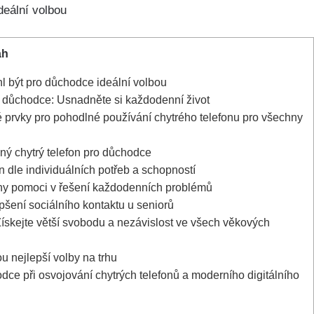
ah
l být pro důchodce‍ ideální volbou
o důchodce: Usnadněte si každodenní život
é ⁢prvky pro pohodlné používání chytrého⁣ telefonu pro všechny
dný chytrý telefon pro důchodce
on dle individuálních potřeb a schopností
fony pomoci v řešení každodenních problémů
šení sociálního kontaktu u seniorů
 Získejte větší⁣ svobodu a nezávislost ve všech věkových
 nejlepší volby na trhu
ce při‍ osvojování chytrých telefonů a moderního digitálního