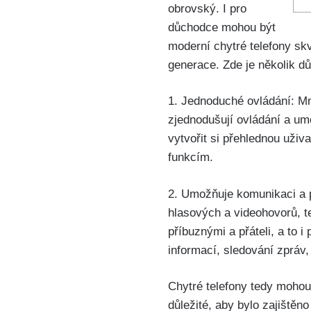
obrovský. I pro
důchodce mohou být
moderní chytré telefony ⁢skv
generace. Zde je několik dův
1. Jednoduché ovládání: ⁢Mn
zjednodušují ovládání a ‍umo
vytvořit si přehlednou uživ
funkcím.
2. Umožňuje⁢ komunikaci ‍a 
hlasových a videohovorů,​ t
příbuznými a přáteli,‌ a to 
⁣informací, sledování zpráv,
Chytré telefony tedy mohou
důležité, aby bylo zajištěn