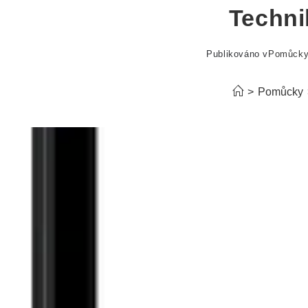
Techni
Publikováno v
Pomůck
>
Pomůcky