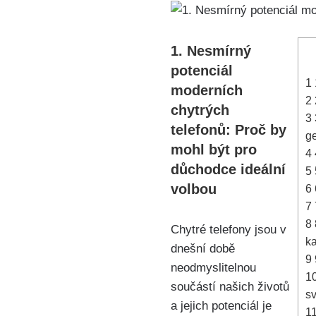
1. Nesmírný
potenciál
1
moderních
2
chytrých
3
telefonů: Proč by
g
mohl být pro
4
důchodce‍ ideální
5
volbou
6
7
8
Chytré telefony​ jsou v
ka
dnešní době ​
9
neodmyslitelnou
1
součástí našich životů
s
a jejich potenciál je
1