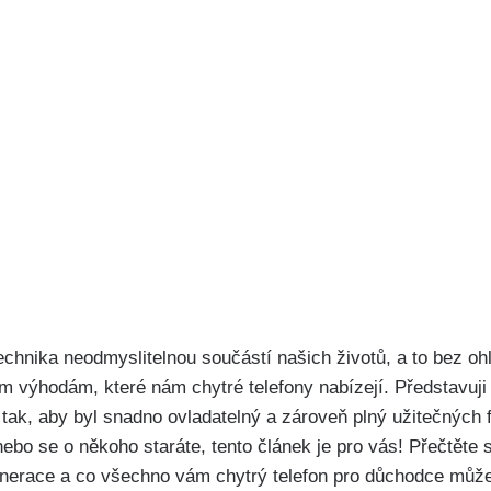
echnika neodmyslitelnou součástí našich životů, a to bez oh
šem výhodám, které nám chytré telefony nabízejí. Představuji 
tak, aby byl snadno ovladatelný a zároveň plný užitečných 
nebo se o někoho ‍staráte, tento článek je pro vás! Přečtěte 
enerace‌ a co všechno vám chytrý⁣ telefon pro důchodce může