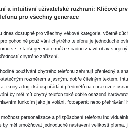
í a intuitivní uživatelské rozhraní: Klíčové ⁢p
telefonu pro všechny generace
sou dnes dostupné pro všechny věkové kategorie, včetně dů
pro pohodlné používání chytrého telefonu je jednoduché⁣ ovlád
 ‌tomu se i starší generace může snadno zbavit obav spoje
ředností chytrého zařízení.
ohodlné používání chytrého telefonu zahrnují přehledný a snad
ostatečným rozměrem a jasným, dobře čitelným textem. Intui
ta, ikony a logická uspořádání předmětů na obrazovce usnadň
vání by měl mít chytrý telefon také dobře osazená hardwarov
hlavním funkcím jako je volání, ⁤fotoaparát⁢ nebo přehrávání 
 možnost personalizace a přizpůsobení telefonu individuáln
by měl umožňovat‌ jednoduché nastavení velikosti písma, jasu