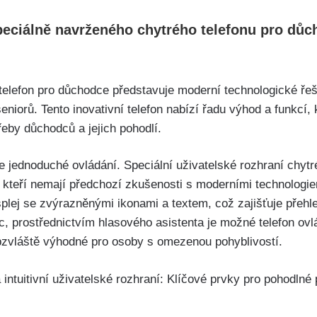
peciálně navrženého⁢ chytrého telefonu pro důc
telefon pro důchodce představuje moderní technologické řeš
niorů.​ Tento inovativní telefon nabízí řadu výhod a funkcí, k
eby důchodců a jejich pohodlí.
 ⁣jednoduché ovládání. Speciální uživatelské rozhraní chytréh
, kteří​ nemají předchozí zkušenosti s moderními technologi
isplej se zvýrazněnými ikonami a textem, což zajišťuje přeh
íc, prostřednictvím hlasového‍ asistenta je možné telefon o
bzvláště výhodné pro osoby s omezenou pohyblivostí.