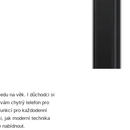
ledu na věk. I důchodci si
vám ⁢chytrý telefon pro
‍funkcí pro každodenní
si, jak moderní technika
 ​nabídnout.