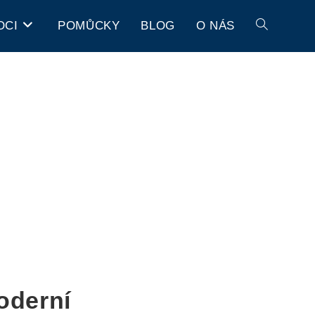
OCI
POMŮCKY
BLOG
O NÁS
oderní