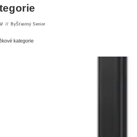
tegorie
ář
By
Šťastný Senior
ěkové kategorie