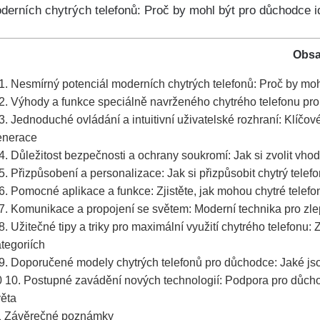
Obs
1. Nesmírný potenciál moderních chytrých telefonů: Proč by moh
2. Výhody a funkce speciálně navrženého⁢ chytrého telefonu pr
3. Jednoduché ovládání a intuitivní uživatelské rozhraní: Klíčov
enerace
4. Důležitost ​bezpečnosti a ochrany soukromí: Jak si zvolit ⁤vho
5. Přizpůsobení a personalizace:‍ Jak si přizpůsobit chytrý telef
6. Pomocné aplikace a funkce: ‌Zjistěte, jak mohou chytré tele
7. Komunikace a propojení se světem: Moderní technika pro zlep
8. Užitečné⁤ tipy a triky pro maximální využití chytrého telefonu:
tegoriích
9. Doporučené modely chytrých telefonů pro důchodce: Jaké jsou
0
10. Postupné zavádění nových technologií: Podpora pro ⁣důchod
věta
1
Závěrečné poznámky