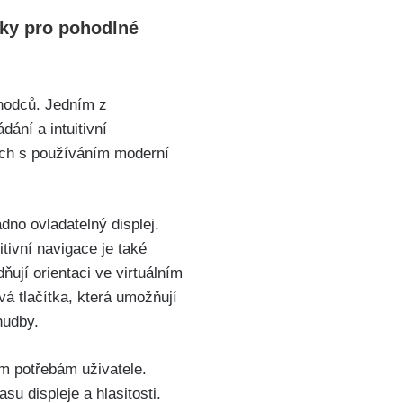
rvky pro pohodlné
chodců. Jedním z
ání‍ a intuitivní
ných s používáním moderní
no ovladatelný displej.​
tivní navigace je také
ují orientaci ve virtuálním
á tlačítka, která umožňují
hudby.
ím potřebám uživatele.
 displeje ⁤a hlasitosti. ​