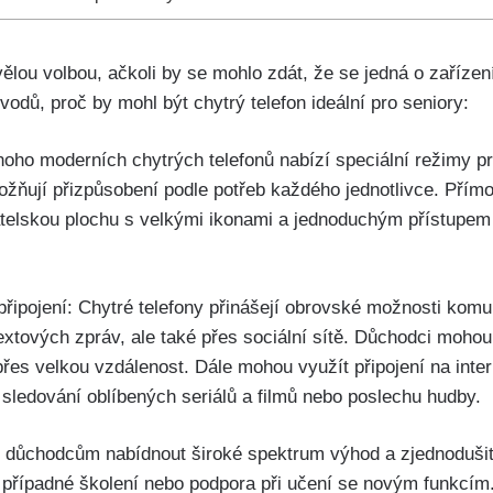
ělou volbou, ačkoli by se mohlo⁣ zdát, že ⁤se jedná o zařízen
odů, proč by mohl být‌ chytrý telefon⁣ ideální pro seniory:
oho moderních chytrých telefonů nabízí speciální režimy pro
žňují⁣ přizpůsobení ⁢podle⁢ potřeb každého jednotlivce. Přímo
atelskou plochu ‌s velkými ikonami a jednoduchým přístupem
připojení: Chytré telefony přinášejí obrovské možnosti kom
extových zpráv, ale také přes​ sociální sítě. Důchodci mohou
i přes velkou vzdálenost. Dále ‍mohou využít připojení na ⁣int
⁤ sledování oblíbených seriálů a filmů nebo poslechu ⁤hudby.
 ​důchodcům nabídnout široké spektrum výhod a⁣ zjednodušit
o případné školení⁢ nebo podpora při učení se novým funkcím