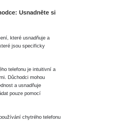
hodce: Usnadněte si
ení, které usnadňuje a
teré‍ jsou ‍specificky
o telefonu je intuitivní a
emi.⁣ Důchodci mohou
lednost a usnadňuje
vládat pouze pomocí