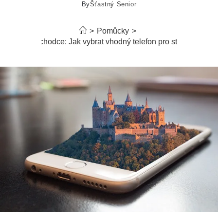
By
Šťastný Senior
>
Pomůcky
>
obil pro důchodce: Jak vybrat vhodný telefon pro starší genera