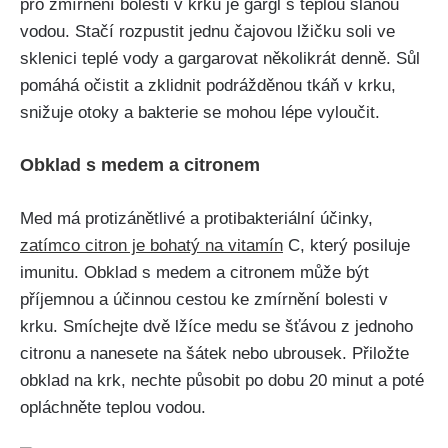
‍pro zmírnění bolesti v ⁢krku je gárgl s ⁤teplou ⁤slanou⁤
vodou. ‍Stačí rozpustit‌ jednu čajovou lžičku ‌soli ve
‌sklenici‌ teplé vody ⁢a gargarovat několikrát denně. Sůl
pomáhá očistit a zklidnit podrážděnou​ tkáň v ⁣krku,
snižuje otoky a bakterie se mohou lépe⁤ vyloučit.
Obklad ⁤s medem a citronem
Med má⁢ protizánětlivé ​a protibakteriální‌ účinky,
zatímco citron je ⁣bohatý na vitamín
C, který posiluje
‌imunitu. Obklad s ‌medem ‍a citronem‍ může​ být
příjemnou⁤ a účinnou cestou ke⁢ zmírnění bolesti v
krku. ⁤Smíchejte ‍dvě lžíce medu se šťávou ⁣z jednoho
citronu a nanesete na⁤ šátek nebo ubrousek. Přiložte​
obklad ​na krk, nechte⁣ působit po ‌dobu⁤ 20 minut a poté‍
opláchněte teplou vodou.