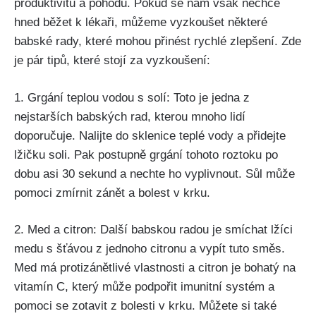
produktivitu a ⁤pohodu.‌ Pokud ⁤se⁣ nám však ⁣nechce
hned běžet⁣ k lékaři, ‍můžeme vyzkoušet některé
babské rady, které mohou ⁤přinést rychlé zlepšení. Zde
je pár tipů, které stojí ⁤za vyzkoušení:
1. Grgání teplou vodou s solí: Toto je jedna z ​
nejstarších babských rad, kterou mnoho lidí
doporučuje. Nalijte ‌do⁢ sklenice⁤ teplé⁢ vody a‌ přidejte
⁢lžičku⁤ soli.‍ Pak postupně grgání tohoto roztoku⁣ po
⁤dobu⁤ asi 30 sekund a nechte ho vyplivnout. Sůl může
pomoci‍ zmírnit zánět a ⁤bolest v⁣ krku.
2. Med a​ citron: Další babskou radou je smíchat​ lžíci
medu s šťávou z​ jednoho ‌citronu a⁤ vypít tuto​ směs.
Med má​ protizánětlivé vlastnosti a citron‌ je bohatý ​na
vitamín C, který může podpořit imunitní systém a​
pomoci se⁤ zotavit z bolesti v krku. Můžete si také