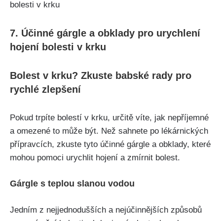
7. Účinné​ gárgle a obklady pro urychlení
hojení bolesti v krku
Bolest v ⁢krku? Zkuste‌ babské​ rady pro
rychlé ‍zlepšení
Pokud ⁣trpíte bolestí v krku, určitě víte, jak‌ nepříjemné​
a omezené to může být. Než sahnete po⁤ lékárnických
přípravcích, zkuste‌ tyto účinné gárgle‍ a obklady, které
mohou pomoci‌ urychlit ‍hojení​ a ‍zmírnit bolest.
Gárgle‌ s teplou‌ slanou vodou
Jedním z‍ nejjednodušších a nejúčinnějších způsobů