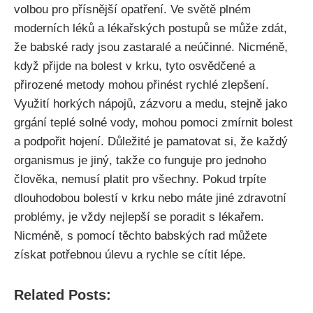
volbou pro přísnější ‌opatření. Ve světě plném
moderních léků⁢ a lékařských postupů ⁢se může zdát,
že babské rady jsou​ zastaralé ⁣a ⁣neúčinné. Nicméně,
když přijde⁤ na bolest‌ v krku, ‌tyto ‌osvědčené‌ a
přirozené metody mohou přinést rychlé zlepšení.
Využití horkých nápojů, zázvoru a medu, stejně⁤ jako
‌grgání⁤ teplé​ solné vody, mohou pomoci⁣ zmírnit ⁢bolest⁢
a podpořit hojení. Důležité⁣ je pamatovat‍ si,⁤ že každý
organismus je ⁤jiný, ‌takže co funguje pro jednoho
člověka, nemusí⁢ platit pro všechny. Pokud trpíte⁢
dlouhodobou bolestí v ⁢krku nebo máte jiné⁣ zdravotní
problémy, je vždy nejlepší se ‍poradit s lékařem.‌
Nicméně, s⁤ pomocí​ těchto​ babských rad můžete
získat potřebnou úlevu a rychle se ⁤cítit​ lépe.‌
Related Posts: