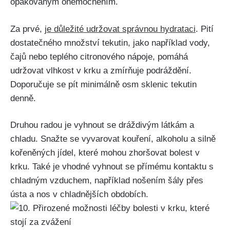
opakovaným onemocněním.
Za​ prvé,
je důležité⁤ udržovat ​správnou hydrataci
. Pití
⁢dostatečného množství ⁣tekutin,‍ jako například vody,⁣
čajů⁢ nebo teplého citronového nápoje, pomáhá⁢
udržovat vlhkost v krku a⁣ zmírňuje podráždění.⁣
Doporučuje se pít minimálně‍ osm sklenic tekutin
denně.
Druhou‍ radou je vyhnout ​se dráždivým látkám a⁤
chladu. ‌Snažte⁢ se vyvarovat‌ kouření, alkoholu a silně
kořeněných jídel, které mohou⁢ zhoršovat‍ bolest v
krku.⁤ Také je ⁣vhodné⁤ vyhnout​ se přímému kontaktu s
chladným vzduchem, například​ nošením šály‌ přes
ústa a nos v chladnějších​ obdobích.