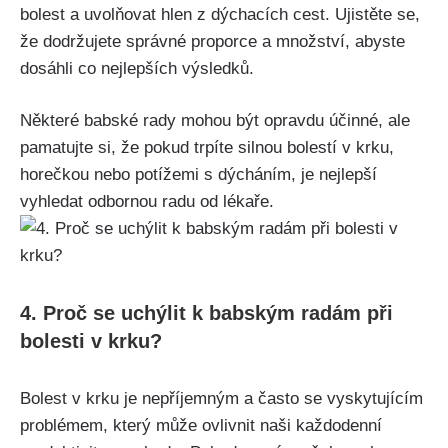
bolest a‌ uvolňovat hlen z‌ dýchacích cest. Ujistěte se,
že⁣ dodržujete správné proporce a ‍množství, abyste​
dosáhli co nejlepších výsledků.
Některé babské rady mohou být opravdu účinné, ⁤ale
‍pamatujte si, že ‌pokud trpíte silnou bolestí ⁣v krku,​
horečkou nebo potížemi s dýcháním, je nejlepší
vyhledat odbornou radu ‌od lékaře.
4.‌ Proč se uchýlit k babským radám ⁤při
bolesti v⁣ krku?
Bolest‌ v krku je nepříjemným‌ a často se vyskytujícím
⁤problémem, který může ovlivnit naši každodenní