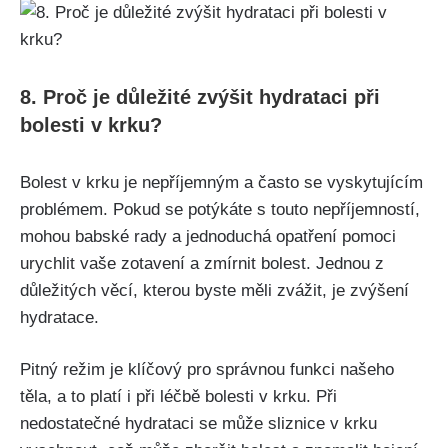
8. Proč je ​důležité zvýšit hydrataci při
bolesti ‍v krku?
Bolest ​v krku⁤ je nepříjemným⁤ a ⁤často se vyskytujícím
problémem. Pokud ⁢se potýkáte s touto nepříjemností,
mohou babské rady a jednoduchá ⁤opatření pomoci
urychlit ​vaše zotavení a zmírnit bolest. Jednou z
důležitých ⁣věcí, kterou⁤ byste ‍měli zvážit, je zvýšení
⁤hydratace.
Pitný režim je klíčový pro správnou funkci našeho
‍těla, a to⁣ platí i při‍ léčbě​ bolesti ‌v krku. Při
nedostatečné hydrataci se může sliznice ‍v krku