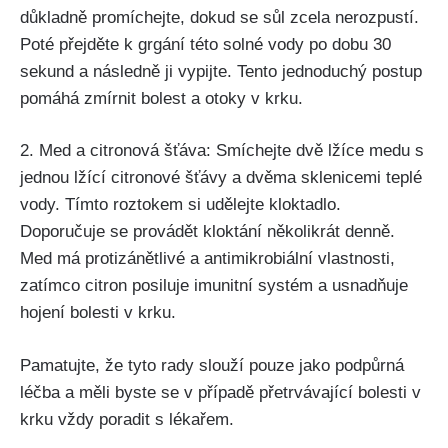
důkladně promíchejte, dokud se sůl zcela nerozpustí.
Poté přejděte k⁣ grgání‍ této⁢ solné vody po dobu 30
sekund a následně ji vypijte. Tento jednoduchý ⁤postup
pomáhá zmírnit bolest a otoky v krku.
2. Med a ⁤citronová šťáva: Smíchejte dvě lžíce ​medu s
jednou lžící citronové šťávy a dvěma sklenicemi ⁤teplé
vody. Tímto ‍roztokem si udělejte kloktadlo.
Doporučuje ⁤se provádět‌ kloktání ​několikrát denně.
Med ⁤má ⁢protizánětlivé a antimikrobiální vlastnosti,
zatímco citron posiluje imunitní​ systém a usnadňuje
hojení ‍bolesti v krku.
Pamatujte, že tyto rady slouží pouze jako podpůrná
⁣léčba a měli byste se v⁤ případě přetrvávající​ bolesti v
krku vždy poradit s ⁣lékařem.