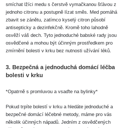
smíchat lžíci medu s čerstvě vymačkanou šťávou⁤ z
jednoho citronu a postupně lízat směs. ⁢Med pomáhá
⁤zbavit se⁤ zánětu, zatímco ⁣kyselý citron ​působí
antisepticky⁤ a dezinfekčně.⁤ Kromě toho ‍lahodně⁢
osvěží váš‍ dech.⁤ Tyto⁤ jednoduché babské rady jsou ​
osvědčené a​ mohou být účinným ⁢prostředkem pro
⁣zmírnění bolesti v krku ​bez nutnosti užívání léků.
3. ⁣Bezpečná a ⁣jednoduchá domácí ⁢léčba
bolesti ​v krku
*Opatrně⁤ s promluvou a vsaďte na bylinky*
Pokud ‌trpíte ⁣bolestí ⁣v krku a ‌hledáte jednoduché⁢ a
bezpečné domácí‍ léčebné metody, máme pro ​vás
několik účinných nápadů. Jedním z osvědčených