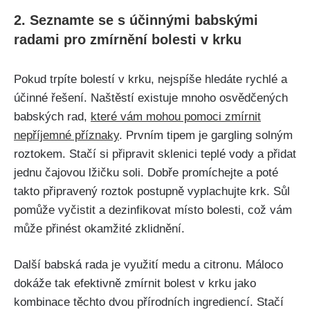
2. Seznamte se‍ s účinnými babskými
radami⁤ pro zmírnění bolesti v krku
Pokud trpíte bolestí v ⁢krku, nejspíše⁣ hledáte ‍rychlé ⁣a
účinné řešení. Naštěstí existuje mnoho osvědčených
babských rad,
které‍ vám mohou pomoci zmírnit⁣
nepříjemné příznaky
. Prvním tipem je ⁤gargling solným
roztokem. Stačí si‍ připravit⁤ sklenici teplé vody a přidat
jednu čajovou lžičku soli. Dobře promíchejte a⁤ poté
takto ⁤připravený ‌roztok postupně ⁤vyplachujte krk. ⁢Sůl
pomůže vyčistit a ‍dezinfikovat místo ⁣bolesti, což vám
může přinést okamžité zklidnění.
Další babská ‌rada je⁢ využití medu ‍a citronu. Máloco
dokáže⁤ tak efektivně zmírnit bolest ⁤v krku jako
⁢kombinace těchto dvou přírodních ingrediencí. Stačí