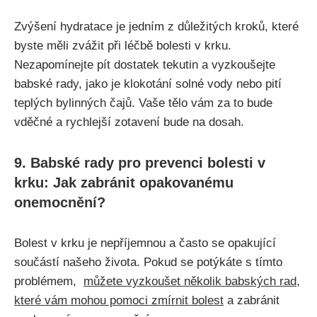
Zvýšení hydratace je jedním​ z důležitých kroků,‍ které
byste měli zvážit​ při léčbě bolesti‌ v⁤ krku.
Nezapomínejte pít dostatek tekutin‌ a vyzkoušejte
babské‌ rady, jako je ​klokotání⁤ solné vody nebo pití
teplých bylinných čajů. Vaše ⁤tělo‍ vám za to ⁣bude
vděčné a⁣ rychlejší ‍zotavení bude ⁣na dosah.
9. Babské rady⁣ pro ⁢prevenci bolesti v
krku: ⁢Jak​ zabránit opakovanému‍
onemocnění?
Bolest v ‍krku je nepříjemnou a⁣ často se ⁤opakující
součástí‌ našeho ⁤života. Pokud se potýkáte‌ s tímto
problémem, ​
můžete vyzkoušet⁢ několik⁢ babských rad
,
které vám mohou‍ pomoci zmírnit⁢ bolest
a zabránit​