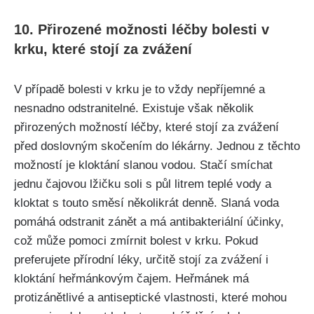
10. Přirozené⁣ možnosti⁣ léčby bolesti v
krku, ‍které ⁤stojí za zvážení
V případě ⁣bolesti v krku je⁢ to vždy⁣ nepříjemné a‌
nesnadno odstranitelné. Existuje však ‍několik⁣
přirozených možností⁣ léčby, které stojí​ za zvážení
před doslovným skočením ‌do lékárny. ⁢Jednou z těchto
možností ‍je ⁢kloktání slanou‌ vodou. Stačí smíchat
jednu⁤ čajovou⁣ lžičku soli s ⁤půl litrem teplé ‍vody a
kloktat s touto ‌směsí⁣ několikrát denně. Slaná⁢ voda
pomáhá odstranit zánět a má‌ antibakteriální účinky,
což může pomoci zmírnit‍ bolest v krku.⁣ Pokud
preferujete​ přírodní‌ léky, ‌určitě stojí⁤ za zvážení⁤ i
⁤kloktání heřmánkovým čajem. Heřmánek má
protizánětlivé a ‍antiseptické‍ vlastnosti, které mohou