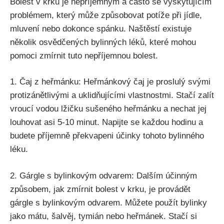
Bolest v krku⁣ je nepříjemným a často se⁣ vyskytujícím⁣
problémem, ‌který může způsobovat ⁢potíže ‌při jídle,
mluvení nebo dokonce⁢ spánku. Naštěstí existuje
několik osvědčených ​bylinných ⁣léků, které mohou
pomoci​ zmírnit tuto nepříjemnou bolest.
1. Čaj z⁣ heřmánku: Heřmánkový​ čaj je proslulý svými
⁢protizánětlivými a⁣ uklidňujícími⁤ vlastnostmi. Stačí zalít
vroucí vodou lžičku sušeného heřmánku ‌a‌ nechat jej
louhovat ​asi 5-10 minut. Napijte se každou ​hodinu a ​
budete příjemně překvapeni účinky tohoto bylinného⁢
léku.
2. Gárgle s bylinkovým odvarem: Dalším⁣ účinným
způsobem, jak zmírnit bolest v​ krku, je ‍provádět⁣
gárgle s bylinkovým odvarem.⁤ Můžete ‍použít bylinky
jako mátu, šalvěj, tymián nebo heřmánek. Stačí si