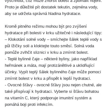
vyschnout,⁣ což může zhoršit⁣ bolest a zpomalit hojení.
Proto je‌ důležité pít dostatek tekutin,‌ zejména vody,
aby⁣ se ‌udržela‍ správná ⁢hladina hydratace.
Kromě pitného režimu mohou být⁢ pro⁢ zvýšení⁣
hydratace ‌při bolesti ‍v krku užitečné i následující tipy:
– Klokotání solné vody‍ – ​smíchejte⁤ šálek ⁣teplé vody s
půl ⁢lžičky soli⁢ a kloktejte⁢ touto⁤ směsí. Solná voda
pomůže zvlhčit sliznici v‍ krku a zmírnit bolest.
-​ Teplé bylinné čaje – některé byliny,‍ jako ‍například
heřmánek a máta,‍ mají protizánětlivé a uklidňující
účinky. Vypít teplý šálek bylinného čaje ⁤může pomoci
zmírnit bolest v⁢ krku a⁤ přispět⁤ k lepší hydrataci.
-‌ Ovocné šťávy ‌- ovocné šťávy‌ jsou‌ nejen chutné, ale
také přispívají k hydrataci. Vyberte si šťávu bohatou
na vitamín C, který ⁣podporuje ‌imunitní systém a​
pomáhá boji proti infekcím.