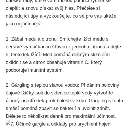
babské rady, které vám mohou pomoci⁢ rychle se
zlepšit a⁢ znovu získat svůj ⁤hlas. Přečtěte⁤ si
následující tipy a vyzkoušejte, co⁤ se pro ‍vás ukáže
jako nejúčinnější:
1. Zábal ​medu​ a citronu:⁤ Smíchejte ⁣lžíci medu s
⁤čerstvě vymačkanou ‌šťávou‍ z jednoho citronu a ‌dejte⁤
si tento ​lék lžící. ‍Med pomáhá​ dešným sliznicím⁣
zklidnit se a citron ⁤obsahuje vitamín C, ⁤který
podporuje imunitní systém.
2. Gárgling s teplou slanou vodou: ⁣Přidáním ⁣poloviny
čajové​ lžičky soli do sklenice teplé vody⁣ vytvoříte
účinný prostředek proti bolesti v ‍krku.‌ Gárgling ⁢s touto
směsí pomáhá zbavit se⁢ bakterií a uvolnit zánět.
Dělejte to několikrát denně pro maximální účinnost.