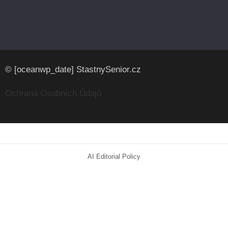
© [oceanwp_date] StastnySenior.cz
Ochrana Osobních Údajů
AI Editorial Policy