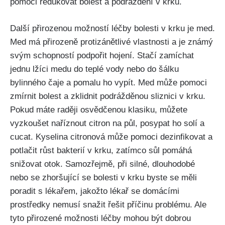
⁢pomoci redukovat bolest a podráždění v​ krku.
Další přirozenou možností‍ léčby ⁣bolesti v​ krku je⁤ med.
​Med ⁢má​ přirozeně⁢ protizánětlivé⁢ vlastnosti a je⁤ známý⁣
svým‌ schopností podpořit hojení. Stačí zamíchat
jednu lžíci medu do teplé‌ vody nebo‍ do šálku
bylinného čaje a pomalu ho ‍vypít. Med může pomoci
zmírnit bolest ‌a‍ zklidnit ‍podrážděnou sliznici v krku.
Pokud máte raději osvědčenou klasiku, můžete
vyzkoušet‍ naříznout citron ⁢na půl,‌ posypat ho solí ⁣a
cucat.‍ Kyselina‍ citronová může pomoci dezinfikovat a
potlačit růst bakterií‍ v krku, zatímco sůl pomáhá
snižovat otok. ‍Samozřejmě, ⁢při silné, dlouhodobé
nebo‍ se ⁤zhoršující⁢ se bolesti v⁢ krku ‍byste‌ se⁣ měli
poradit s lékařem, jakožto⁣ lékař ⁣se domácími⁢
prostředky nemusí snažit ⁤řešit příčinu problému. Ale
tyto přirozené možnosti‌ léčby mohou být dobrou‍