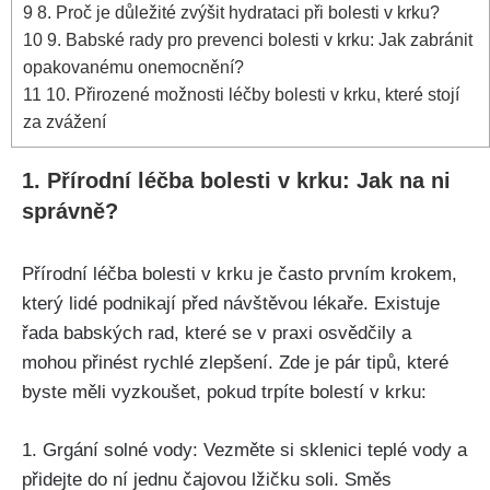
9
8. Proč je ​důležité zvýšit hydrataci při bolesti ‍v krku?
10
9. Babské rady⁣ pro ⁢prevenci bolesti v krku: ⁢Jak​ zabránit
opakovanému‍ onemocnění?
11
10. Přirozené⁣ možnosti⁣ léčby bolesti v krku, ‍které ⁤stojí
za zvážení
1. Přírodní léčba bolesti ⁣v krku: Jak ⁢na ​ni
správně?
Přírodní léčba ‍bolesti v krku⁣ je​ často⁢ prvním krokem,
který lidé podnikají před návštěvou‍ lékaře. Existuje
řada babských⁤ rad, které ⁣se‍ v praxi osvědčily a
mohou přinést rychlé zlepšení.⁣ Zde je pár​ tipů, které
byste měli vyzkoušet, pokud ⁤trpíte bolestí v krku:
1. Grgání solné vody: Vezměte si sklenici teplé vody a
přidejte do ⁢ní jednu čajovou lžičku soli. Směs