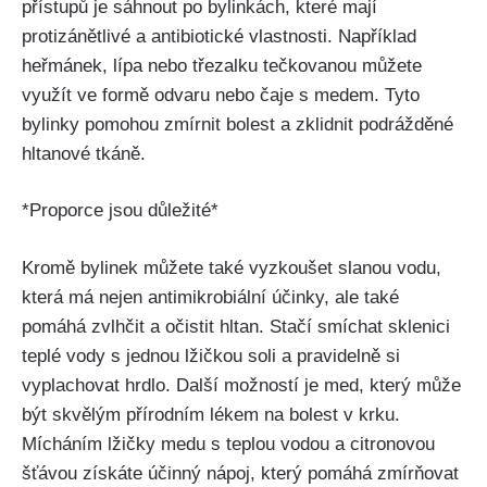
přístupů je sáhnout po bylinkách, které mají
protizánětlivé a antibiotické vlastnosti. Například
heřmánek, lípa nebo třezalku ‌tečkovanou můžete
‌využít ve ‌formě odvaru nebo ⁤čaje s medem. Tyto
bylinky pomohou zmírnit bolest a zklidnit⁤ podrážděné
hltanové⁤ tkáně.
*Proporce⁢ jsou důležité*
Kromě bylinek můžete také vyzkoušet⁣ slanou vodu,
která má nejen antimikrobiální účinky, ale také
pomáhá zvlhčit a očistit hltan. Stačí ⁤smíchat sklenici
teplé vody s⁢ jednou‌ lžičkou ​soli a pravidelně ⁢si‍
vyplachovat ⁣hrdlo.⁢ Další možností je med, který může
být skvělým přírodním ‌lékem ‍na bolest ⁤v krku.
Mícháním⁢ lžičky medu s teplou vodou a citronovou​
šťávou ‌získáte účinný nápoj,‌ který pomáhá zmírňovat