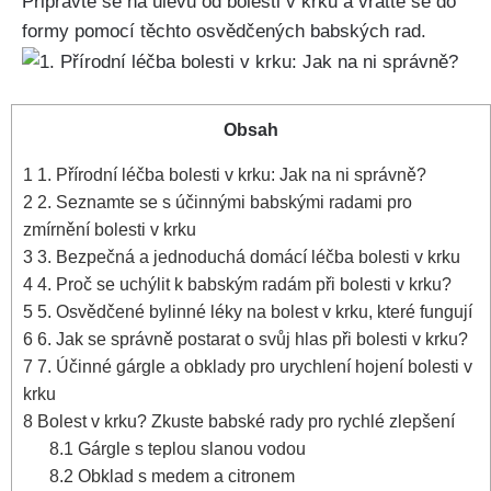
Připravte ​se na úlevu od bolesti⁤ v krku a vrátte⁢ se do
‍formy​ pomocí těchto osvědčených ‍babských rad.
Obsah
1
1. Přírodní léčba bolesti ⁣v krku: Jak ⁢na ​ni správně?
2
2. Seznamte se‍ s účinnými babskými radami⁤ pro
zmírnění bolesti v krku
3
3. ⁣Bezpečná a ⁣jednoduchá domácí ⁢léčba bolesti ​v krku
4
4.‌ Proč se uchýlit k babským radám ⁤při bolesti v⁣ krku?
5
5. Osvědčené bylinné léky na bolest⁢ v krku, které fungují
6
6. Jak​ se správně‌ postarat o svůj hlas při bolesti​ v krku?
7
7. Účinné​ gárgle a obklady pro urychlení hojení bolesti v
krku
8
Bolest v ⁢krku? Zkuste‌ babské​ rady pro rychlé ‍zlepšení
8.1
Gárgle‌ s teplou‌ slanou vodou
8.2
Obklad ⁤s medem a citronem