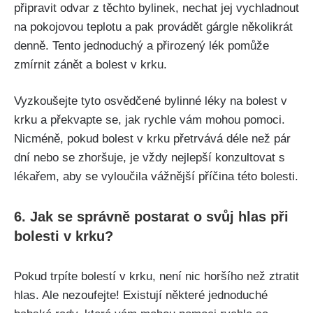
připravit‌ odvar z těchto‍ bylinek, nechat‍ jej vychladnout
na pokojovou​ teplotu a ‍pak provádět gárgle několikrát
denně. Tento⁤ jednoduchý a přirozený ‌lék ⁤pomůže
⁤zmírnit⁣ zánět a bolest v krku.
Vyzkoušejte​ tyto osvědčené bylinné léky ​na bolest v
krku⁣ a překvapte se, jak​ rychle vám‌ mohou pomoci.‌
Nicméně, ⁤pokud bolest ‌v krku přetrvává déle než pár
dní⁤ nebo se zhoršuje,‌ je vždy nejlepší konzultovat s
lékařem, ​aby se vyloučila vážnější‍ příčina ‍této ‌bolesti.
6. Jak​ se správně‌ postarat o svůj hlas při
bolesti​ v krku?
Pokud trpíte ⁣bolestí v ‍krku, ⁤není nic horšího než ztratit
hlas. Ale nezoufejte! Existují některé jednoduché⁣