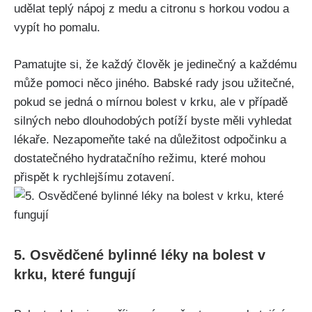
udělat teplý nápoj‍ z medu a citronu s ​horkou vodou a
vypít ho pomalu.
Pamatujte si, ⁤že každý⁤ člověk ⁢je jedinečný‍ a každému
může pomoci ‌něco jiného. Babské⁢ rady jsou ​užitečné,
pokud se jedná o⁣ mírnou⁢ bolest v krku, ale v případě
⁣silných nebo dlouhodobých​ potíží byste ​měli vyhledat
lékaře. Nezapomeňte také na důležitost odpočinku a
dostatečného ⁢hydratačního režimu, které‍ mohou
přispět k rychlejšímu zotavení.
5. Osvědčené bylinné léky na bolest⁢ v
krku, které fungují