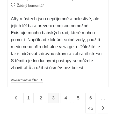
Žádný komentář
Afty v ústech jsou nepříjemné a bolestivé, ale
jejich léčba a prevence nejsou nemožné.
Existuje mnoho babských rad, které mohou
pomoci. Například kloktání solné vody, použití
medu nebo přírodní aloe vera gelu. Důležité je
také udržovat zdravou stravu a zabránit stresu.
S těmito jednoduchými postupy se můžete
zbavit aftů a užít si úsměv bez bolesti.
Pokračovat Ve Čtení
1
2
3
4
5
6
…
45