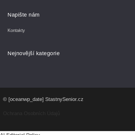
Napište nám
Kontakty
Nejnovější kategorie
© [oceanwp_date] StastnySenior.cz
Ochrana Osobních Údajů