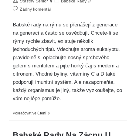
Šťastný Senior
Babské Rady
Žádný komentář
Babské rady na rýmu se přenášejí z generace
na generaci a často se osvědčují. Chcete-li se
rýmy rychle zbavit, existuje několik
jednoduchých tipů. Vdechujte aroma eukalyptu,
pravidelně si oplachujte nosný sprchového
gelem s mentolem a pijte horký čaj s medem a
citronem. Vhodné byliny, vitamíny C a D také
podporují imunitní systém. Ale nezapomeňte,
každý organismus je jiný, takže vyzkoušejte, co
vám nejlépe pomůže.
Pokračovat Ve Čtení
Babské Rady Na Zácpu U