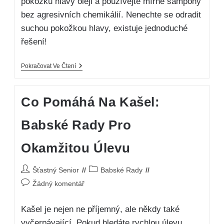
pokožku hlavy oleji a používejte mírné šampony
bez agresivních chemikálií. Nenechte se odradit
suchou pokožkou hlavy, existuje jednoduché
řešení!
Pokračovat Ve Čtení
Co Pomáhá Na Kašel:
Babské Rady Pro
Okamžitou Úlevu
Šťastný Senior
Babské Rady
Žádný komentář
Kašel je nejen ne příjemný, ale někdy také
vyčerpávající. Pokud hledáte rychlou úlevu,