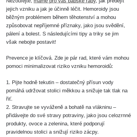
Nezoufejte,⁣
máme pro ⁣vás babské⁢ rady
,⁣ jak předejít
jejich vzniku a jak je účinně léčit. Hemoroidy jsou
běžným problémem během ⁤těhotenství a ⁣mohou
‌způsobovat ⁢nepříjemné příznaky, jako jsou svědění,
pálení ‌a bolest. S následujícími tipy a‌ triky se⁣ jim
však nebojte postavit!
Prevence je klíčová. ⁣Zde je pár rad, které vám ​mohou
pomoci minimalizovat riziko vzniku hemoroidů:
1. Pijte hodně tekutin – dostatečný přísun vody
pomáhá udržovat stolici měkkou a snižuje​ tak⁣ tlak na
řiť.
2. Stravujte ⁢se vyváženě a bohatě na vlákninu –
přidávejte do ⁢své stravy‌ potraviny,​ jako jsou ​celozrnné
produkty, ovoce a zelenina, které podporují
pravidelnou stolici a snižují riziko zácpy.