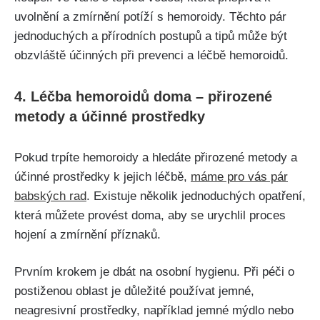
uvolnění a⁢ zmírnění potíží s hemoroidy. ‍Těchto pár
jednoduchých⁣ a přírodních postupů a tipů může být
obzvláště účinných při prevenci a léčbě hemoroidů.
4.‍ Léčba‌ hemoroidů doma – přirozené
metody a‌ účinné prostředky
Pokud trpíte hemoroidy a hledáte přirozené metody a
účinné prostředky k jejich léčbě,
máme pro vás pár
babských rad
. Existuje několik jednoduchých ‌opatření,​
která můžete provést doma, aby se urychlil proces
hojení‍ a zmírnění příznaků.
Prvním krokem⁤ je dbát na osobní hygienu. Při​ péči o
postiženou⁢ oblast ‌je důležité používat jemné,
neagresivní prostředky, například jemné ​mýdlo nebo