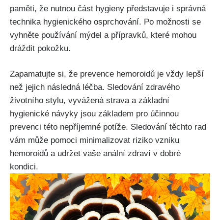
paměti, že ‍nutnou část hygieny‍ představuje i ‍správná
technika hygienického osprchování. Po možnosti se
vyhněte používání mýdel ​a přípravků,‌ které mohou
dráždit pokožku.
Zapamatujte si, že prevence hemoroidů je vždy lepší
než jejich⁢ následná léčba. Sledování zdravého
životního stylu, vyvážená strava a základní
hygienické návyky jsou základem pro ‌účinnou
prevenci​ této nepříjemné potíže. Sledování těchto rad
vám může pomoci minimalizovat⁤ riziko vzniku
hemoroidů a udržet ‌vaše anální zdraví v dobré
kondici.