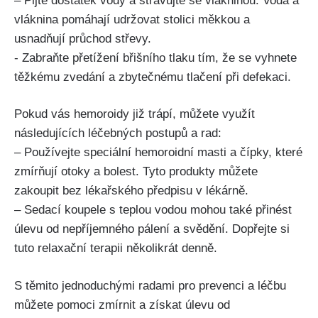
– Pijte dostatek vody ‍a stravujte se vlákninou.‍ Voda‍ a
vláknina pomáhají udržovat stolici měkkou a
usnadňují průchod střevy.
-⁢ Zabraňte přetížení ⁤břišního tlaku tím, že se vyhnete
těžkému zvedání a zbytečnému tlačení ⁢při defekaci.
Pokud vás hemoroidy již trápí, můžete využít
následujících léčebných postupů a rad:
– Používejte speciální hemoroidní⁢ masti a čípky, které
zmírňují otoky a ‍bolest. Tyto‌ produkty můžete
zakoupit bez lékařského předpisu v lékárně.
– Sedací koupele s teplou vodou mohou také přinést
úlevu od nepříjemného pálení a⁢ svědění. Dopřejte si
tuto relaxační terapii několikrát denně.
S těmito jednoduchými radami pro prevenci a léčbu
můžete pomoci zmírnit a⁣ získat úlevu ‍od