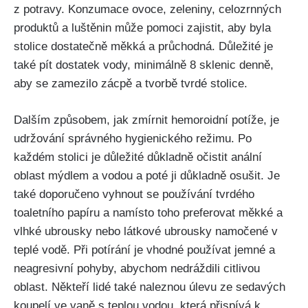
z potravy.⁢ Konzumace ⁣ovoce, zeleniny, celozrnných
produktů a luštěnin může⁣ pomoci zajistit, aby byla
⁣stolice ⁤dostatečně měkká a průchodná. Důležité je
‌také pít dostatek vody, minimálně 8 sklenic denně,
aby se zamezilo zácpě a tvorbě tvrdé ‍stolice.
Dalším způsobem, jak zmírnit hemoroidní potíže, ‍je
‍udržování správného hygienického režimu. Po
každém stolici je důležité důkladně očistit anální
⁤oblast ⁤mýdlem ‌a ‍vodou a poté ji důkladně⁤ osušit. Je
také doporučeno vyhnout se‍ používání tvrdého
toaletního papíru‍ a namísto toho preferovat měkké a
vlhké ubrousky⁢ nebo⁤ látkové ubrousky namočené v
teplé vodě.⁤ Při potírání je vhodné ‍používat⁤ jemné a
neagresivní pohyby, abychom ‌nedráždili citlivou
oblast. Někteří lidé také naleznou ​úlevu ze sedavých
koupelí ve vaně s ‍teplou​ vodou, ⁤která přispívá k