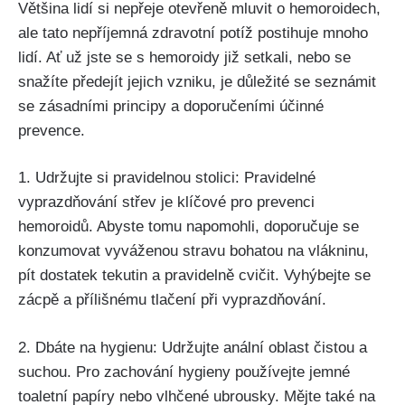
Většina lidí si nepřeje‍ otevřeně mluvit o hemoroidech,
⁣ale tato‌ nepříjemná⁣ zdravotní ‌potíž⁣ postihuje ‌mnoho ​
lidí. Ať‍ už jste se s hemoroidy již setkali, nebo se
snažíte předejít jejich vzniku, je důležité ⁤se ⁤seznámit⁤
se⁢ zásadními principy a⁢ doporučeními účinné
prevence.
1. Udržujte si pravidelnou stolici: Pravidelné
vyprazdňování střev je klíčové pro ‌prevenci
hemoroidů. Abyste tomu napomohli,⁤ doporučuje se
konzumovat vyváženou stravu bohatou na vlákninu,
pít dostatek tekutin a pravidelně cvičit. Vyhýbejte se
zácpě a přílišnému‌ tlačení při vyprazdňování.
2. Dbáte na ⁤hygienu: ⁢Udržujte ‌anální oblast čistou a
suchou. Pro zachování ⁢hygieny používejte jemné
toaletní papíry nebo vlhčené ubrousky. Mějte také na