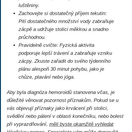
luštěniny.
Zachovejte si dostatečný příjem tekutin:
Pití dostatečného množství vody zabraňuje
zácpě a udržuje stolici měkkou a snadno
průchodnou.
Pravidelně ​cvičte: Fyzická aktivita
podporuje lepší trávení a zabraňuje⁢ vzniku
zácpy. Zkuste zařadit do ​svého týdenního
plánu⁢ alespoň 30 minut pohybu, ⁣jako je
⁢chůze, plavání nebo jóga.
Aby byla diagnóza hemoroidů stanovena včas, je
⁤důležité věnovat pozornost příznakům. Pokud ⁣se⁣ u
vás objevují příznaky jako krvácení při stolici,
⁢svědění nebo pálení v oblasti ⁣konečníku, nebo bolest
při ⁤vyprazdňování,
měli byste okamžitě vyhledat