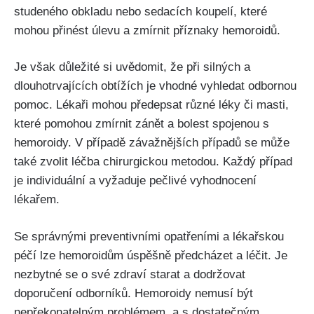
studeného obkladu nebo sedacích koupelí, které
mohou ‍přinést​ úlevu a zmírnit příznaky hemoroidů.
Je však důležité si uvědomit, že při silných a
dlouhotrvajících obtížích je vhodné vyhledat odbornou
pomoc. Lékaři mohou‍ předepsat různé léky či masti,
které pomohou zmírnit zánět a bolest spojenou s
hemoroidy. V případě závažnějších případů se může
také zvolit léčba chirurgickou metodou. Každý případ
⁣je individuální a vyžaduje pečlivé vyhodnocení
lékařem.
Se správnými ‌preventivními opatřeními a lékařskou
péčí lze​ hemoroidům úspěšně předcházet a léčit. Je
nezbytné se o své ‍zdraví starat a dodržovat​
doporučení ‍odborníků. Hemoroidy nemusí být
nepřekonatelným problémem, a s dostatečným