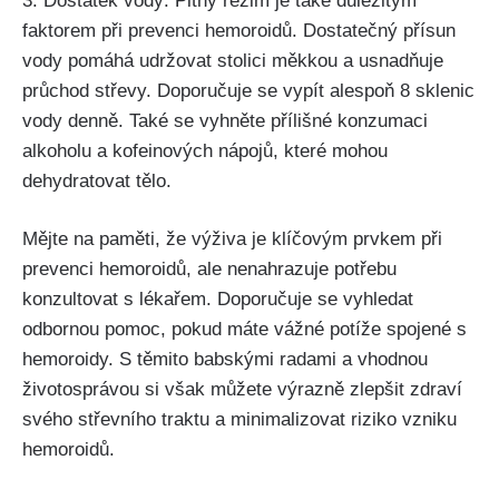
3. Dostatek vody: ‌Pitný režim je ⁤také důležitým​
faktorem‍ při prevenci hemoroidů. Dostatečný přísun
vody pomáhá udržovat stolici měkkou a usnadňuje
průchod střevy. Doporučuje se vypít alespoň 8 sklenic
vody denně. Také se vyhněte přílišné konzumaci
alkoholu a kofeinových nápojů, které​ mohou
dehydratovat tělo.
Mějte na paměti, že ⁤výživa je klíčovým prvkem ⁤při⁤
prevenci hemoroidů, ale​ nenahrazuje potřebu
konzultovat s lékařem. Doporučuje se vyhledat⁣
odbornou pomoc, pokud máte vážné potíže spojené s
‍hemoroidy. S těmito babskými ‌radami ⁤a⁣ vhodnou
životosprávou si však ‌můžete výrazně zlepšit zdraví
svého střevního traktu a minimalizovat ‌riziko ‌vzniku
hemoroidů.