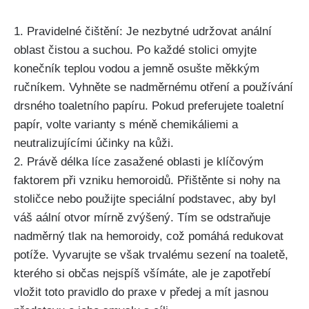
1. Pravidelné čištění: Je⁣ nezbytné udržovat anální
oblast čistou a suchou. Po každé stolici omyjte
konečník teplou⁢ vodou a jemně ​osušte měkkým‌
ručníkem. Vyhněte se nadměrnému otření a používání
drsného toaletního⁢ papíru.​ Pokud preferujete toaletní
papír, volte ‍varianty s méně chemikáliemi a
neutralizujícími účinky ‍na kůži.
2. Právě‌ délka ⁢líce zasažené oblasti ⁤je​ klíčovým
faktorem při‍ vzniku hemoroidů. Přištěnte si nohy na
stoličce nebo⁤ použijte speciální podstavec, aby byl
váš aální otvor mírně zvýšený. Tím se‍ odstraňuje
nadměrný tlak ‌na hemoroidy, což pomáhá redukovat
potíže. Vyvarujte se však trvalému ​sezení na toaletě,
kterého si ‍občas nejspíš⁣ všímáte, ale ⁣je zapotřebí
‌vložit toto ⁢pravidlo ‌do praxe v předej a mít jasnou