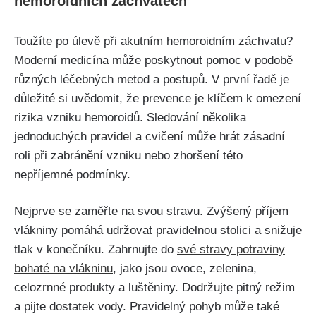
hemoroidních ⁤záchvatech
Toužíte po úlevě při akutním hemoroidním ‍záchvatu?
Moderní medicína může poskytnout pomoc v podobě
různých léčebných metod a postupů. ‌V první‌ řadě je⁤
důležité si uvědomit, že prevence je klíčem k omezení
‌rizika vzniku hemoroidů. Sledování⁣ několika
jednoduchých pravidel⁤ a cvičení může hrát zásadní⁢
roli ⁢při zabránění vzniku nebo zhoršení této
nepříjemné podmínky.
Nejprve⁢ se ⁣zaměřte na svou stravu. Zvýšený příjem
vlákniny⁣ pomáhá udržovat pravidelnou stolici a ⁢snižuje
tlak v konečníku. Zahrnujte ⁢do⁤
své stravy potraviny
bohaté na⁤ vlákninu
, jako jsou ovoce, zelenina,
celozrnné produkty a luštěniny. Dodržujte pitný režim
a pijte dostatek vody. Pravidelný pohyb může také‌