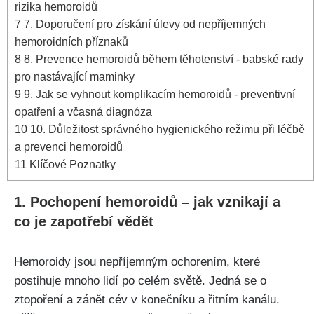
rizika⁣ hemoroidů
7
7. Doporučení pro⁤ získání úlevy od nepříjemných
hemoroidních příznaků
8
8. ‍Prevence hemoroidů během ‌těhotenství -⁤ babské rady
pro nastávající maminky
9
9. Jak ⁢se‍ vyhnout komplikacím hemoroidů ⁤- preventivní
opatření a včasná diagnóza
10
10. Důležitost správného​ hygienického režimu při léčbě
a prevenci hemoroidů
11
Klíčové Poznatky
1. Pochopení⁢ hemoroidů – jak vznikají a
co je ⁣zapotřebí vědět
Hemoroidy jsou nepříjemným ochorením, které
postihuje mnoho lidí po celém světě.⁢ Jedná se o
ztopoření a zánět cév v konečníku a řitním kanálu.