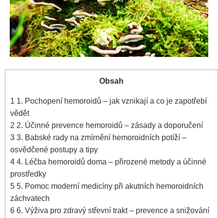
Obsah
1
1. Pochopení⁢ hemoroidů – jak vznikají a co je ⁣zapotřebí
vědět
2
2. Účinné prevence ⁤hemoroidů – zásady a doporučení
3
3. Babské rady na zmírnění hemoroidních​ potíží –
osvědčené postupy a tipy
4
4.‍ Léčba‌ hemoroidů doma – přirozené metody a‌ účinné
prostředky
5
5. Pomoc moderní medicíny při akutních‍ hemoroidních
⁤záchvatech
6
6. Výživa pro‍ zdravý střevní trakt – prevence a snižování