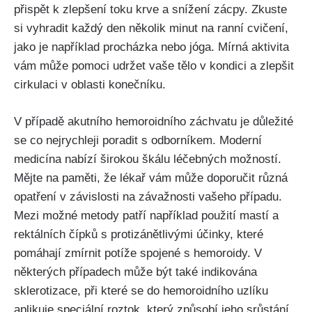
přispět k zlepšení‌ toku krve a⁣ snížení ​zácpy. Zkuste
si vyhradit každý den‍ několik minut na ranní‌ cvičení,⁤
jako je například procházka nebo jóga. Mírná aktivita⁢
vám může‌ pomoci ‍udržet vaše tělo v ⁢kondici a‌ zlepšit
cirkulaci v oblasti konečníku.
V případě akutního hemoroidního záchvatu je důležité
se co nejrychleji poradit s odborníkem. Moderní
medicína ⁢nabízí širokou škálu léčebných možností.
Mějte na paměti, že lékař vám⁢ může doporučit různá
opatření v závislosti na závažnosti vašeho případu.
Mezi možné metody patří‍ například použití ‌mastí a
rektálních ‌čípků s protizánětlivými účinky, které
pomáhají zmírnit potíže spojené s hemoroidy. V
některých ‌případech může být také indikována
⁢sklerotizace, při⁣ které se do hemoroidního uzlíku
aplikuje speciální roztok, který způsobí ⁣jeho ⁢srůstání