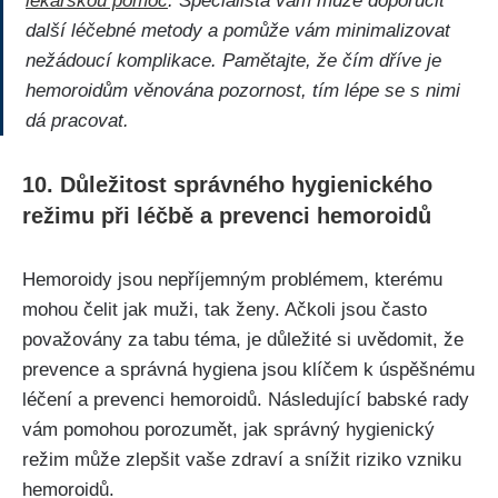
lékařskou pomoc
. Specialista vám ⁢může ‌doporučit
další léčebné metody a pomůže‍ vám minimalizovat
nežádoucí komplikace. Pamětajte,⁣ že čím dříve je
hemoroidům věnována pozornost, tím ‌lépe se s nimi
dá pracovat.
10. Důležitost správného​ hygienického
režimu při léčbě a prevenci hemoroidů
Hemoroidy jsou nepříjemným problémem, kterému
mohou čelit jak muži, tak ženy. Ačkoli jsou často​
považovány za tabu téma,​ je důležité si uvědomit, že
prevence a správná hygiena jsou​ klíčem k úspěšnému
léčení a⁤ prevenci hemoroidů. Následující babské rady
vám pomohou porozumět, jak správný hygienický
režim může zlepšit vaše zdraví a snížit riziko vzniku
hemoroidů.