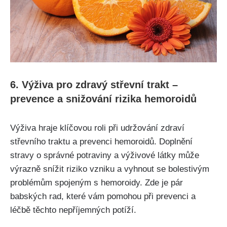
6. Výživa pro‍ zdravý střevní trakt –
prevence a snižování rizika⁣ hemoroidů
Výživa hraje klíčovou roli ⁤při udržování zdraví
střevního⁤ traktu a prevenci hemoroidů.​ Doplnění
stravy o správné potraviny a výživové látky může​
výrazně snížit⁢ riziko vzniku a vyhnout⁤ se bolestivým
problémům spojeným‍ s hemoroidy.​ Zde je pár
babských rad, které vám pomohou při prevenci a
léčbě těchto nepříjemných potíží.