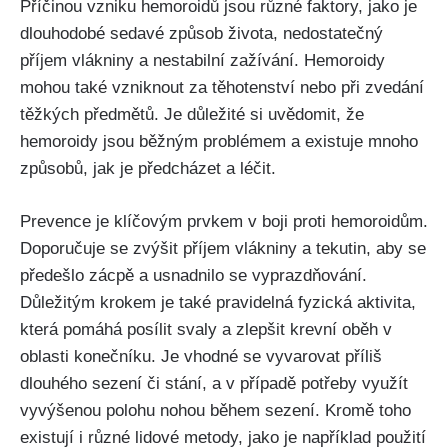
Příčinou ⁤vzniku hemoroidů jsou⁢ různé faktory, ‌jako je
dlouhodobé ⁣sedavé⁢ způsob života, nedostatečný
příjem ‌vlákniny a nestabilní zažívání. Hemoroidy
mohou také vzniknout za těhotenství nebo při⁢ zvedání
těžkých předmětů.​ Je‍ důležité si uvědomit, že
hemoroidy jsou běžným‌ problémem a⁣ existuje mnoho
‍způsobů, ⁤jak je předcházet‍ a léčit.
Prevence je klíčovým prvkem v boji proti hemoroidům.‍
Doporučuje se zvýšit ⁣příjem vlákniny a tekutin, aby se
‌předešlo zácpě a usnadnilo se vyprazdňování.
Důležitým⁤ krokem je také pravidelná fyzická aktivita,
která pomáhá posílit svaly a zlepšit⁢ krevní ⁢oběh v
⁢oblasti konečníku. Je vhodné ​se vyvarovat příliš
dlouhého ‌sezení či stání, a v případě⁤ potřeby využít
vyvýšenou polohu‍ nohou ‌během sezení. Kromě toho
existují i ​různé lidové metody, ⁣jako je například použití