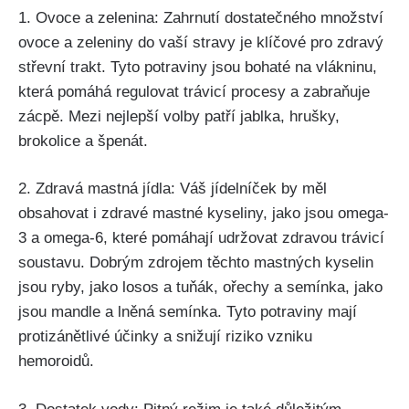
1. Ovoce a zelenina: Zahrnutí dostatečného ​množství
ovoce a zeleniny do ⁤vaší stravy je klíčové pro zdravý
střevní trakt.‍ Tyto potraviny jsou‌ bohaté na vlákninu,
která pomáhá regulovat trávicí‍ procesy a zabraňuje⁣
zácpě. Mezi nejlepší volby patří jablka, hrušky,
brokolice a špenát.
2. Zdravá mastná jídla: Váš jídelníček by měl
obsahovat i zdravé mastné kyseliny, ​jako​ jsou omega-
3 a omega-6, které​ pomáhají udržovat zdravou trávicí
soustavu. Dobrým zdrojem těchto mastných⁢ kyselin
‍jsou ryby, jako⁢ losos a⁤ tuňák, ořechy ⁤a semínka, ‌jako
jsou mandle a lněná semínka. Tyto potraviny mají
protizánětlivé‌ účinky a⁣ snižují​ riziko vzniku
hemoroidů.