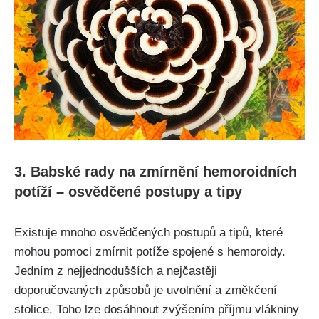
3. Babské rady na zmírnění hemoroidních​
potíží – osvědčené postupy a tipy
Existuje mnoho osvědčených postupů‌ a tipů, které
mohou pomoci zmírnit potíže spojené s hemoroidy.⁤
Jedním‌ z nejjednodušších a nejčastěji
doporučovaných způsobů je uvolnění a změkčení
stolice. Toho⁤ lze dosáhnout‌ zvýšením příjmu vlákniny