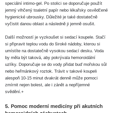
speciální intimo-gel. Po stolici se doporučuje použít
jemný vlhčený⁤ toaletní papír nebo lékařsky osvědčené
hygienické ubrousky. Důležité⁣ je také dostatečně
vyčistit danou oblast a následně ji jemně osušit.
Další možností je vyzkoušet si‍ sedací koupele. Stačí‍
si připravit teplou vodu do široké nádoby, kterou si
umístíte na dostatečně vysokou sedací desku. Voda
by měla ‌být taková, aby pokrývala hemoroidální
uzlíky. Doporučuje se do vody přidat buď mořskou sůl
nebo heřmánkový roztok. Trávit v takové ‍koupeli ​
alespoň 10-15 minut dvakrát ‍denně může pomoci
zmírnit nejen bolest, ale i zánět a nepříjemné
svědění.+
5. Pomoc moderní medicíny při akutních‍