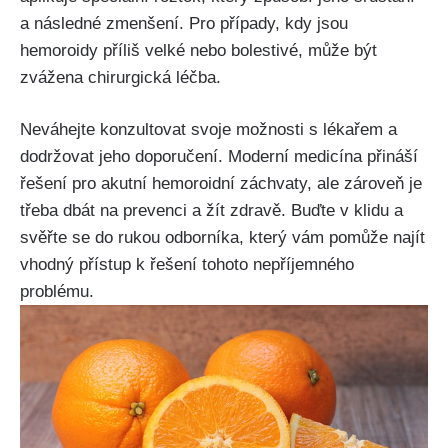
a následné zmenšení. Pro‍ případy, kdy ⁤jsou
hemoroidy⁤ příliš velké nebo bolestivé, může být
zvážena chirurgická léčba.
Neváhejte konzultovat svoje možnosti s lékařem a
dodržovat jeho doporučení. Moderní medicína přináší
řešení pro akutní hemoroidní záchvaty, ale zároveň je
třeba dbát na prevenci a žít zdravě. Buďte v klidu​ a
svěřte se do rukou ​odborníka,​ který vám pomůže najít‍
vhodný ‌přístup k řešení tohoto nepříjemného
problému.