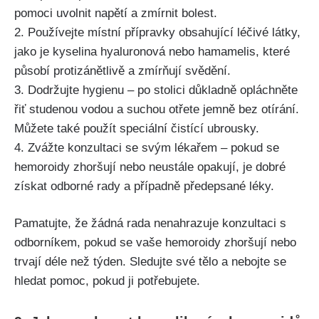
pomoci ​uvolnit napětí a zmírnit bolest.
2. Používejte⁤ místní přípravky⁢ obsahující léčivé látky,
⁣jako je ‌kyselina hyaluronová ​nebo hamamelis, které⁢
působí ⁣protizánětlivě a zmírňují svědění.
3. Dodržujte hygienu – po stolici důkladně opláchněte
řiť studenou vodou a suchou otřete ​jemně bez otírání.
Můžete také použít speciální ⁤čistící ubrousky.
4. Zvážte konzultaci se svým lékařem – pokud se
hemoroidy zhoršují⁢ nebo neustále opakují,⁢ je dobré
získat odborné rady ​a případně předepsané léky.
Pamatujte, že žádná rada nenahrazuje konzultaci s
odborníkem,⁣ pokud se vaše hemoroidy zhoršují ​nebo
trvají déle než týden. Sledujte své ⁤tělo⁢ a nebojte se
hledat pomoc, ⁢pokud ⁤ji potřebujete.