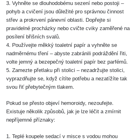
3. Vyhněte se dlouhodobému sezení nebo postoji –
pohyb ⁣a cvičení⁢ jsou důležité⁢ pro správnou činnost⁤
střev a prokrvení pánevní ⁣oblasti. Dopřejte si
pravidelné procházky nebo⁤ cvičte cviky zaměřené na
posílení břišních svalů.
4. ‌Používejte měkký toaletní papír a vyhněte se
nadměrnému‍ tření – ⁢abyste zabránili podráždění řiti,
volte jemný⁤ a​ bezepečný toaletní papír bez parfémů.
5. Zamezte přetlaku při stolici – nezadržujte‌ stolici,
vyprazdňujte se, když cítíte potřebu a nezatížíte tak
svou‍ řiť přebytečným tlakem.
Pokud se ⁣přesto ⁤objeví hemoroidy, nezoufejte.
Existuje několik způsobů, jak je lze léčit a zmírnit
nepříjemné příznaky:
1. ⁣Teplé​ koupele sedací ⁣v misce s vodou mohou