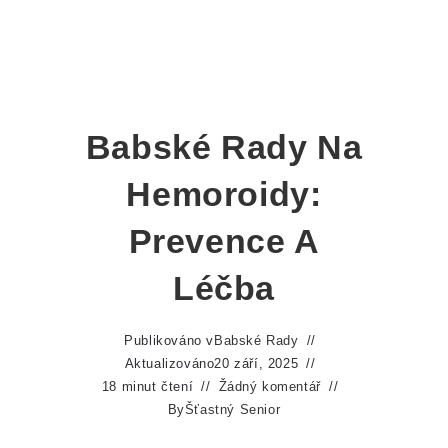
Babské Rady Na
Hemoroidy:
Prevence A
Léčba
Publikováno v
Babské Rady
Aktualizováno
20 září, 2025
18 minut čtení
Žádný komentář
By
Šťastný Senior