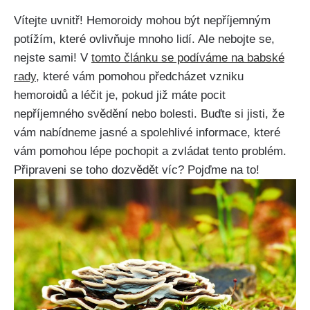
Vítejte uvnitř! ​Hemoroidy ⁣mohou být nepříjemným⁣
potížím, které ovlivňuje mnoho lidí. Ale ⁤nebojte se,
nejste sami! V
tomto článku se ‍podíváme na babské
rady
, které vám pomohou předcházet vzniku
hemoroidů a léčit je, ⁣pokud již máte pocit
nepříjemného ⁣svědění nebo bolesti.​ Buďte si jisti,⁢ že
vám nabídneme jasné ‍a spolehlivé informace, které
vám pomohou lépe pochopit a zvládat​ tento problém.
Připraveni ‍se toho dozvědět víc? ⁤Pojďme na to!