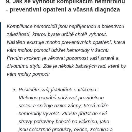
9. Jak ⁢se‍ vyhnout komplikacím hemoroidů
⁤- preventivní opatření a včasná diagnóza
Komplikace⁣ hemoroidů ⁤jsou nepříjemnou a bolestivou
záležitostí, kterou byste určitě​ chtěli ⁢vyhnout.⁣
Naštěstí existuje mnoho preventivních opatření, která
vám mohou ⁣pomoci udržet hemoroidy v šachu.
Prvním krokem je věnovat pozornost vaší ‍stravě a
životnímu stylu. Zde je ⁣několik babských rad, které by
vám mohly pomoci:
Posilněte svůj jídelníček o vlákninu:
Vláknina pomáhá udržovat⁤ pravidelnou
stolici a snižuje riziko zácpy, která může
hemoroidy vyvolat. Zkuste přidat do své
stravy potraviny bohaté na vlákninu, jako
jsou celozrnné ‌produkty, ovoce, zelenina ‌a