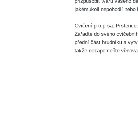
přizpůsobit tvaru ⁢vašeho d
jakémukoli ‍nepohodlí ​nebo 
Cvičení pro prsa: Prstence, 
Zařaďte do svého cvičebníh
přední část hrudníku a vytv
takže⁣ nezapomeňte věnovat