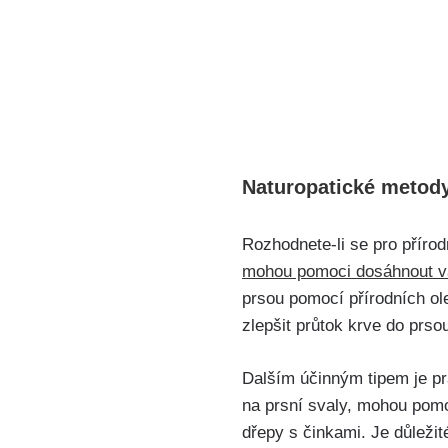
Naturopatické metody
Rozhodnete-li se pro přírod
mohou pomoci dosáhnout ‍va
prsou pomocí přírodních ole
zlepšit průtok krve do prsou
Dalším účinným tipem je pra
na prsní svaly, mohou‍ pomo
dřepy s činkami.‌ Je důležit