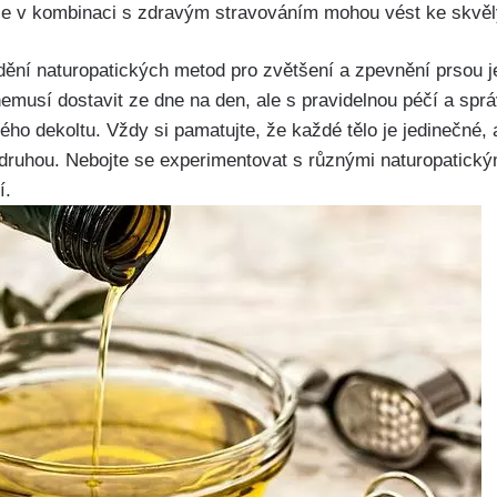
áže v kombinaci s zdravým stravováním ⁢mohou vést ke skv
ění naturopatických metod pro zvětšení a⁣ zpevnění prsou ⁣je
nemusí dostavit ze dne​ na den, ​ale s pravidelnou‍ péčí a​ s
o dekoltu. Vždy⁣ si pamatujte, že každé tělo je jedinečné,‍ a
druhou. Nebojte se ​experimentovat s různými‍ naturopatický
í.