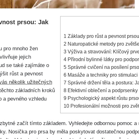
vnost prsou: Jak
1
Základy pro růst a pevnost prsou
2
Naturopatické metody pro zvětše
ou pro mnoho žen
3
Výživa a stravování: ⁢Klíčový⁣ pr
vlivňuje jejich
4
Přírodní bylinné látky pro podpo
d se také zajímáte o
5
Správné cvičení na posílení prsou
ýšit růst a pevnost
6
Masáže a techniky pro stimulaci 
ás několik užitečných
7
Správné držení těla a postura: J
 těchto základních kroků
8
Efektivní oblečení a podprsenky
9
Psychologický aspekt růstu prs
 a pevného ⁤vzhledu
10
Profesionální⁢ možnosti pro zvě
zbytné začít tímto základem.‌ Vyhledejte odbornou pomoc a 
ky. Nosička pro prsa by měla‌ poskytovat ​dostatečnou podpo