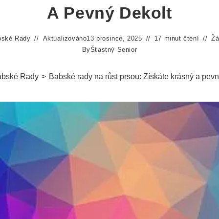
A Pevný Dekolt
bské Rady
Aktualizováno
13 prosince, 2025
17 minut čtení
Žá
By
Šťastný Senior
bské Rady
>
Babské rady na růst prsou: Získáte krásný a pevn