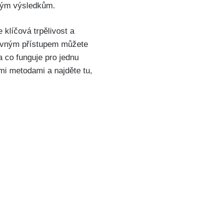
ělým výsledkům.
 klíčová trpělivost a
právným‍ přístupem můžete
 ‌co funguje pro jednu
mi metodami a najděte tu,