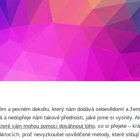
ném a pevném dekoltu, který nám⁢ dodává sebevědomí a žens
a nedopřeje nám takové přednosti, jaké jsme ​si ‌vysnily. ‍Al
které vám‍ mohou ‌pomoci‌ dosáhnout toho
, co si přejete – k
zákrocích, proč nevyzkoušet osvědčené metody, které ⁣slibují