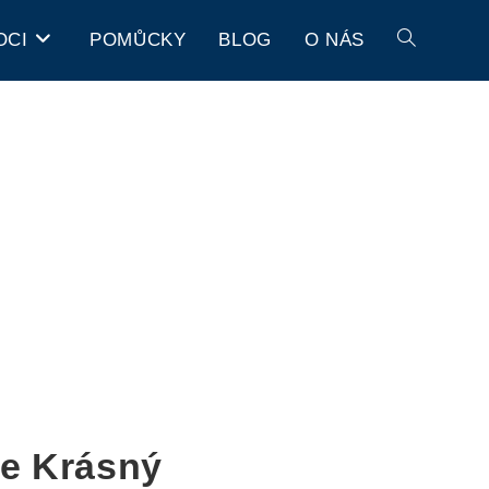
OCI
POMŮCKY
BLOG
O NÁS
te Krásný