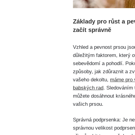
Základy pro růst a pe
začít správně
Vzhled a pevnost prsou js
důležitým⁢ faktorem, který⁤ o
sebevědomí a pohodlí. Poku
způsoby, jak zdůraznit a zv
⁣vašeho dekoltu,
máme pro v
babských rad
. Sledováním‍
můžete dosáhnout krásného
vašich prsou.
Správná podprsenka: Je ⁢ne
správnou⁤ velikost podprsen