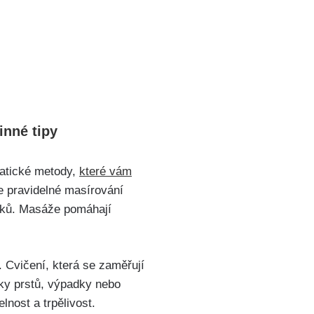
inné tipy
opatické metody,
které vám
je pravidelné masírování
líčků. Masáže pomáhají
. Cvičení, která se zaměřují
laky prstů, výpadky nebo
lnost a trpělivost.