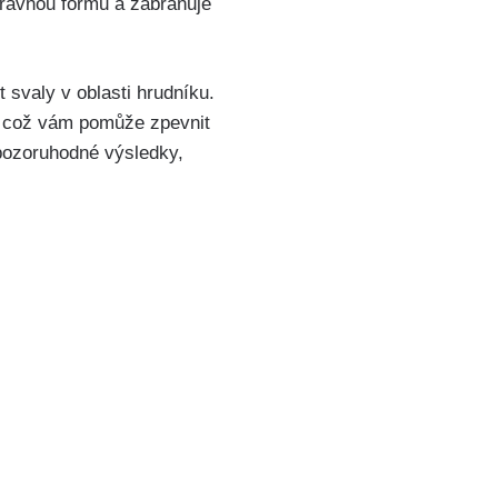
právnou formu ‌a zabraňuje
t svaly v oblasti hrudníku.
u, což vám pomůže zpevnit
t pozoruhodné výsledky,