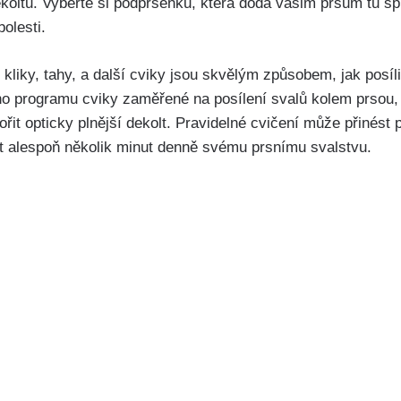
ekoltu. Vyberte si podprsenku, která dodá vašim prsům ‌tu s
bolesti.
kliky, tahy, a ⁤další ⁢cviky jsou skvělým způsobem, jak posíli
o programu⁤ cviky zaměřené‍ na posílení svalů kolem ⁣prso
ořit opticky plnější dekolt. ⁣Pravidelné ⁣cvičení může přinés
 alespoň několik minut⁤ denně svému prsnímu svalstvu.