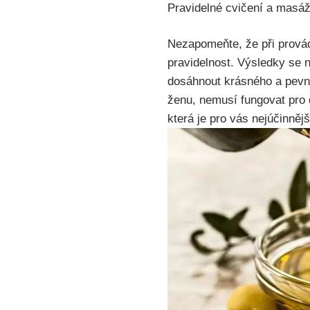
Pravidelné cvičení ⁢a mas
Nezapomeňte, že při⁢ provád
pravidelnost. Výsledky ‌se 
‍dosáhnout krásného a pevnéh
ženu,⁢ nemusí fungovat pro 
která je pro vás nejúčinnějš