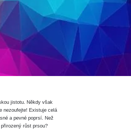
kou jistotu. Někdy však
e nezoufejte! Existuje celá
rásné a pevné poprsí. Než
 přirozený růst prsou?