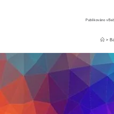
Publikováno v
Ba
>
Ba