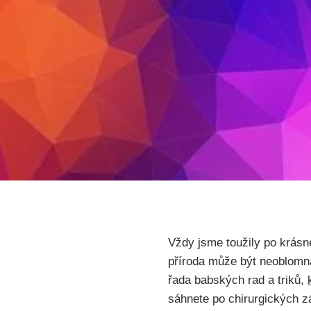
Vždy jsme toužily po​ krás
příroda může být neoblomná 
řada babských rad a triků,
sáhnete‌ po ⁣chirurgických 