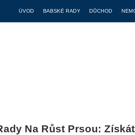
ÚVOD
BABSKÉ RADY
DŮCHOD
NEM
ady Na Růst Prsou: Získá