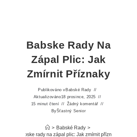
Babske Rady Na
Zápal Plic: Jak
Zmírnit Příznaky
Publikováno v
Babské Rady
Aktualizováno
18 prosince, 2025
15 minut čtení
Žádný komentář
By
Šťastný Senior
>
Babské Rady
>
Babske rady na zápal plic: Jak zmírnit příznaky