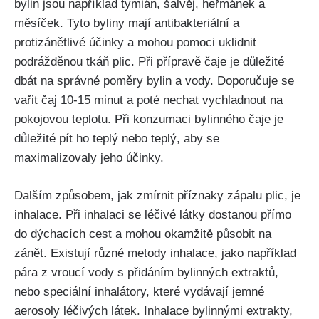
‍bylin jsou například tymián,‍ šalvěj, heřmánek a‍
měsíček. ‍Tyto byliny mají antibakteriální a⁤
protizánětlivé účinky a mohou ⁣pomoci uklidnit
podrážděnou ​tkáň plic. Při přípravě čaje je důležité
dbát na správné poměry bylin⁣ a vody. Doporučuje se
vařit čaj 10-15 minut a⁣ poté ⁣nechat vychladnout na
pokojovou teplotu. Při ⁤konzumaci bylinného čaje ⁢je
⁣důležité ‌pít ho teplý nebo teplý, aby se
maximalizovaly jeho účinky.
Dalším způsobem, jak zmírnit příznaky‍ zápalu ⁤plic, je
inhalace. Při inhalaci se léčivé látky dostanou přímo‌
do dýchacích cest ​a mohou okamžitě působit na
zánět. Existují různé metody inhalace, ⁤jako ⁢například
pára z vroucí vody ⁢s přidáním bylinných⁣ extraktů,
⁢nebo speciální ‍inhalátory, které vydávají jemné
aerosoly léčivých ⁢látek. Inhalace bylinnými extrakty,