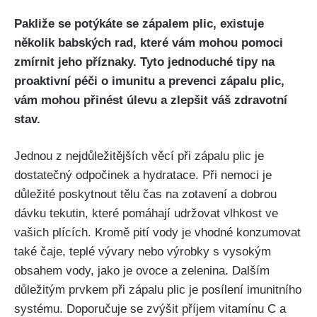
Pakliže se potýkáte se zápalem plic, existuje
několik babských rad, které vám mohou pomoci‍
zmírnit jeho příznaky. Tyto jednoduché tipy na
⁣proaktivní péči o imunitu a prevenci zápalu⁢ plic,
vám mohou přinést úlevu a ⁣zlepšit váš zdravotní
⁣stav.
Jednou⁤ z nejdůležitějších věcí při zápalu‌ plic je
dostatečný odpočinek⁢ a hydratace. Při nemoci je
důležité⁣ poskytnout tělu čas na zotavení ⁢a dobrou⁢
dávku tekutin, které pomáhají⁤ udržovat vlhkost⁢ ve
vašich plících. Kromě pití vody ‍je vhodné konzumovat
⁢také čaje,⁢ teplé vývary⁢ nebo výrobky s vysokým
‌obsahem vody, jako je ⁢ovoce a zelenina. Dalším
důležitým prvkem při zápalu plic je posílení imunitního
systému. Doporučuje se zvýšit příjem ⁤vitamínu C ‍a