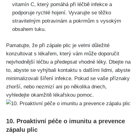
vitamín ⁢C, ‍který pomáhá při⁢ léčbě infekce a
‌podporuje rychlé hojení. Vyvarujte se těžko
stravitelným potravinám a ⁢pokrmům s vysokým
‍obsahem​ tuku.
Pamatujte, že při zápale plic je velmi důležité
konzultovat s lékařem, který ⁢vám může doporučit
nejvhodnější​ léčbu a předepsat vhodné léky. Dbejte na
to,⁣ abyste se vyhýbali‍ kontaktu s dalšími lidmi, abyste‍
minimalizovali šíření infekce. Pokud se vaše příznaky
zhorší, nebo ⁣nezmizí ani po několika dnech,
vyhledejte okamžitě lékařskou pomoc.
10. Proaktivní péče o imunitu a ⁢prevence⁣
zápalu ‌plic