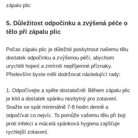
5. Důležitost odpočinku a zvýšená⁢ péče o
tělo při⁤ zápalu plic
Počas zápalu plic je důležité poskytnout⁢ našemu ‌tělu ​
dostatek⁣ odpočinku a zvýšenou péči, abychom
urychlili hojení⁣ a zmírnili nepříjemné ⁤příznaky.
Především byste měli dodržovat následující rady:
1.⁢ Odpočívejte a‍ spěte dostatečně:‌ Během zápalu plic
je ⁣klid a dostatek spánku ‌nezbytný pro zotavení.
Snažte se⁤ spát ⁢minimálně 7-8 hodin ⁣denně a
odpočívat co nejvíc.‍ To pomůže vašemu ‍tělu při boji
proti infekci a mácelá ⁣spánková hygiena zajišťuje
rychlejší zotavení.