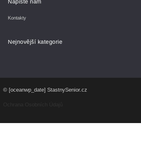
Napište nám
Kontakty
Nejnovější kategorie
© [oceanwp_date] StastnySenior.cz
Ochrana Osobních Údajů