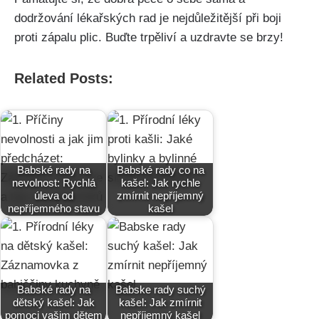
dodržování‍ lékařských rad je nejdůležitější při boji
proti zápalu plic. Buďte​ trpěliví a ‌uzdravte se brzy!
Related Posts:
Babské rady na
Babské rady co na
nevolnost: Rychlá
kašel: Jak rychle
úleva od
zmírnit nepříjemný
nepříjemného stavu
kašel
Babské rady na
Babske rady suchý
dětský kašel: Jak
kašel: Jak zmírnit
pomoci vašim dětem
nepříjemný kašel