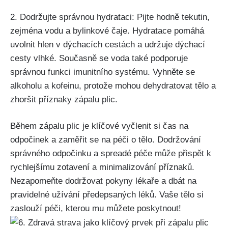
2. Dodržujte správnou hydrataci: Pijte hodně tekutin,
zejména vodu​ a bylinkové čaje. ⁣Hydratace pomáhá
uvolnit ⁣hlen⁤ v dýchacích cestách a udržuje ‌dýchací
cesty vlhké.⁤ Současně se voda⁢ také podporuje
správnou funkci imunitního systému. Vyhněte ‍se
alkoholu a ⁢kofeinu, protože mohou dehydratovat tělo a
‍zhoršit příznaky zápalu plic.
Během zápalu ​plic je klíčové vyčlenit si​ čas na
odpočinek a zaměřit ⁤se na péči​ o tělo. Dodržování
správného ⁣odpočinku a spreadé ⁣péče může přispět k
rychlejšímu zotavení ‍a minimalizování‍ příznaků.
Nezapomeňte⁣ dodržovat pokyny lékaře a dbát‌ na
pravidelné užívání předepsaných léků. Vaše tělo si⁢
zaslouží péči, kterou mu můžete‍ poskytnout!