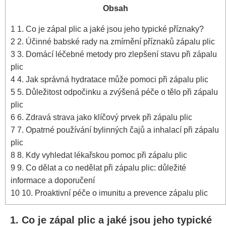
Obsah
1
1. Co⁤ je ​zápal plic a jaké jsou jeho typické příznaky?
2
2. ​Účinné babské⁤ rady na zmírnění příznaků zápalu plic
3
3.‍ Domácí⁤ léčebné metody pro zlepšení stavu při zápalu
plic
4
4. Jak správná hydratace může pomoci při‍ zápalu plic
5
5. Důležitost odpočinku a zvýšená⁢ péče o tělo při⁤ zápalu
plic
6
6. Zdravá strava jako klíčový prvek při zápalu plic
7
7. Opatrné používání bylinných čajů a inhalací při zápalu
plic
8
8.⁤ Kdy vyhledat lékařskou pomoc při‌ zápalu plic
9
9. Co ⁣dělat a‍ co nedělat při zápalu⁤ plic: důležité
⁤informace a doporučení
10
10. Proaktivní péče o imunitu a ⁢prevence⁣ zápalu ‌plic
1. Co⁤ je ​zápal plic a jaké jsou jeho typické