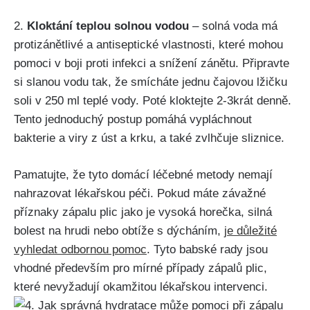
2.
Kloktání teplou solnou vodou
– solná voda má
protizánětlivé a ​antiseptické vlastnosti, které mohou
pomoci v boji proti infekci ‍a‍ snížení zánětu. Připravte
si⁢ slanou vodu tak, že smícháte jednu čajovou lžičku⁣
soli v 250 ml teplé vody. Poté kloktejte 2-3krát denně.
Tento jednoduchý postup pomáhá vypláchnout⁤
bakterie a ‌viry z ‍úst​ a krku, a také zvlhčuje sliznice.
Pamatujte, že⁣ tyto domácí ‍léčebné ‌metody nemají
⁢nahrazovat lékařskou péči. Pokud máte závažné
příznaky zápalu plic jako je‌ vysoká horečka, silná⁣
bolest⁤ na hrudi nebo obtíže s ⁣dýcháním,⁢
je důležité
vyhledat odbornou pomoc
.⁢ Tyto ​babské rady jsou
vhodné⁤ především ⁤pro⁤ mírné případy ‌zápalů plic,
které nevyžadují okamžitou⁢ lékařskou ⁣intervenci.