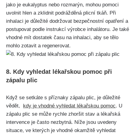
jako je eukalyptus nebo rozmarýn, mohou pomoci⁤
uvolnit hlen‍ a ⁢zklidnit ​podrážděná plicní tkáň. Při
inhalaci je důležité dodržovat ⁤bezpečnostní opatření a
postupovat​ podle instrukcí výrobce inhalátoru. Je​ také
vhodné mít dostatek času ‌na ⁤inhalaci,⁣ aby se tělo
mohlo‍ zotavit a regenerovat.
8.⁤ Kdy vyhledat lékařskou pomoc při‌
zápalu plic
Když se setkáte s příznaky zápalu plic, je důležité
vědět, ‌
kdy je vhodné vyhledat lékařskou pomoc
. ‍U
zápalu plic se může rychle ‌zhoršit‌ stav⁣ a lékařská⁢
intervence je často nezbytná. Níže jsou uvedeny
situace, ve⁢ kterých je‍ vhodné okamžitě vyhledat