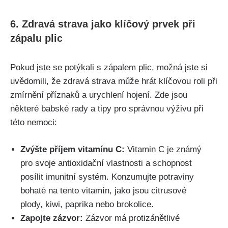
6. Zdravá strava jako klíčový prvek při
zápalu plic
Pokud jste‌ se potýkali s⁣ zápalem plic, možná jste si
uvědomili, že zdravá strava ‌může hrát klíčovou roli při
zmírnění příznaků a urychlení hojení.‍ Zde jsou
některé⁤ babské rady a tipy ⁤pro správnou výživu při
této ‌nemoci:
Zvýšte příjem‍ vitamínu C:
Vitamin ‌C je známý
pro svoje antioxidační vlastnosti⁢ a schopnost
posílit imunitní ‍systém. Konzumujte potraviny
bohaté na tento vitamín, jako ‌jsou citrusové
plody, kiwi, paprika nebo brokolice.
Zapojte zázvor:
Zázvor má protizánětlivé