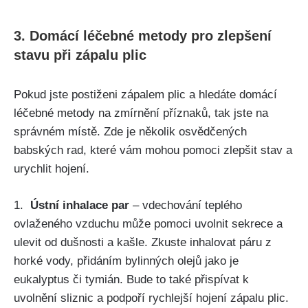
3.‍ Domácí⁤ léčebné metody pro zlepšení
stavu při zápalu plic
Pokud jste postiženi zápalem plic a hledáte domácí
léčebné metody na zmírnění příznaků,‌ tak jste na
správném místě. Zde je několik osvědčených
babských ​rad, které ‌vám mohou‌ pomoci zlepšit stav a
urychlit hojení.
1. ‌
Ústní‌ inhalace par
– vdechování​ teplého
ovlaženého vzduchu může‌ pomoci ⁢uvolnit sekrece a
ulevit​ od dušnosti a kašle. Zkuste inhalovat⁢ páru z
horké vody, přidáním bylinných olejů ​jako je
eukalyptus či tymián. Bude to také přispívat k‌
uvolnění sliznic a podpoří rychlejší hojení zápalu plic.