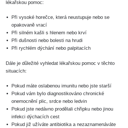
lékařskou pomoc:
Při vysoké horečce, která neustupuje nebo se
opakovaně ‍vrací
Při silném​ kašli s hlenem nebo ‌krví
Při dušnosti nebo bolesti ⁤na hrudi
Při ⁢rychlém dýchání nebo ⁤palpitacích
Dále‍ je důležité ​vyhledat lékařskou pomoc v ⁣těchto
situacích:
Pokud máte ⁣oslabenou imunitu nebo jste starší
Pokud vám ⁣bylo‌ diagnostikováno ​chronické
onemocnění plic, srdce‍ nebo‍ ledvin
Pokud ‍jste nedávno‍ prodělali chřipku nebo jinou ​
infekci dýchacích cest
Pokud již ​užíváte antibiotika a nezaznamenáváte