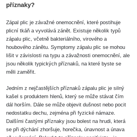
příznaky?
Zápal plic je ⁤závažné onemocnění, které postihuje
plicní tkáň a vyvolává zánět. ⁣Existuje několik typů
zápalu⁣ plic, včetně bakteriálního, virového a
houbového zánětu. Symptomy zápalu plic se mohou
lišit v závislosti na typu‍ a⁤ závažnosti onemocnění, ale
jsou‍ několik typických příznaků, na které byste se
měli ‌zaměřit.
Jedním z nejčastějších příznaků zápalu plic je silný
kašel‌ s‍ produktem hlenů, který se ⁣může stávat čím
dál horším. Dále se může ⁣objevit dušnost ​nebo pocit
nedostatku‍ dechu, zejména při fyzické námaze.
Dalšími častými příznaky ⁢jsou bolest na hrudi, která⁤
se ⁣při dýchání zhoršuje, horečka, únavnost a⁣ únava