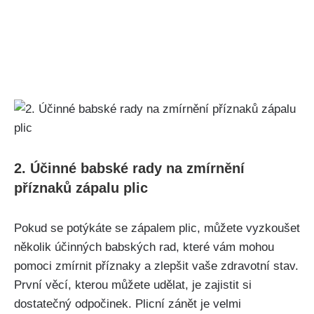
2. ​Účinné babské⁤ rady na zmírnění
příznaků zápalu plic
Pokud se potýkáte se zápalem plic,‌ můžete vyzkoušet
⁤několik ⁢účinných babských⁤ rad, ‌které ⁤vám mohou
pomoci ⁢zmírnit příznaky ‌a zlepšit vaše zdravotní stav.
‌První věcí,⁤ kterou můžete udělat, je zajistit si
dostatečný⁢ odpočinek. ⁣Plicní zánět ‌je velmi