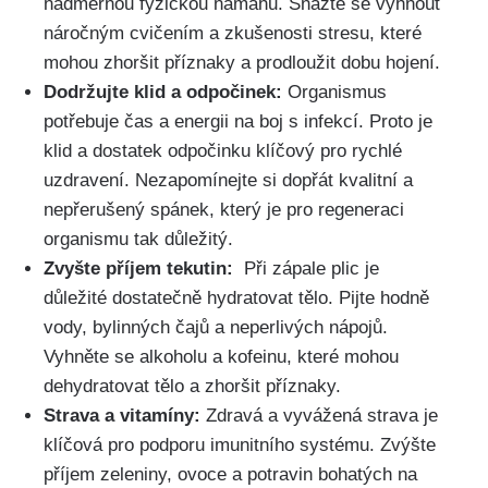
nadměrnou fyzickou ​námahu. ⁢Snažte se vyhnout
⁣náročným ⁢cvičením a zkušenosti ‍stresu,⁢ které
mohou zhoršit příznaky a prodloužit dobu hojení.
Dodržujte klid a odpočinek:
Organismus
potřebuje čas a energii na⁣ boj s ‌infekcí. Proto je‌
klid a dostatek odpočinku klíčový⁤ pro rychlé
⁤uzdravení. Nezapomínejte si dopřát kvalitní a
nepřerušený ⁢spánek,⁢ který je pro regeneraci
organismu ⁤tak ‌důležitý.
Zvyšte příjem ⁤tekutin:
‍ Při zápale plic je
důležité dostatečně ⁣hydratovat tělo. Pijte hodně
vody,​ bylinných čajů a neperlivých nápojů.​
Vyhněte se alkoholu a kofeinu, které mohou
dehydratovat tělo a zhoršit příznaky.
Strava ‍a vitamíny:
Zdravá‌ a vyvážená‍ strava‌ je
klíčová ​pro podporu ⁢imunitního systému. Zvýšte
příjem zeleniny, ovoce a potravin bohatých na