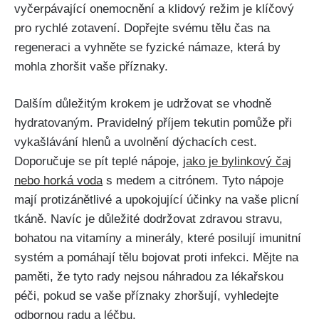
vyčerpávající onemocnění a klidový režim je klíčový
pro ‌rychlé zotavení. Dopřejte svému tělu čas na
regeneraci a ‌vyhněte se fyzické námaze, která by
mohla zhoršit vaše příznaky.
Dalším důležitým krokem je udržovat se vhodně
hydratovaným. Pravidelný ‌příjem tekutin pomůže ‍při
vykašlávání hlenů a uvolnění ⁤dýchacích cest.
Doporučuje se pít teplé nápoje,
jako je bylinkový čaj
nebo ​horká voda
s medem a citrónem. Tyto‍ nápoje
mají ‌protizánětlivé a upokojující účinky na vaše plicní
tkáně. Navíc je důležité dodržovat zdravou stravu,
bohatou na vitamíny⁤ a minerály, které posilují imunitní
systém ‌a pomáhají tělu bojovat proti infekci. ​Mějte na
paměti, že tyto rady‌ nejsou náhradou za ⁤lékařskou
péči, pokud se vaše příznaky zhoršují,⁣ vyhledejte
odbornou radu a léčbu.