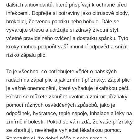
⁣dalších antioxidantů, ‌které⁤ přispívají k ochraně⁣ před
infekcemi. Dopřejte si potraviny jako citrusové plody,
brokolici, červenou papriku nebo bobule. Dále se
vyvarujte stresu a udržujte⁢ si zdravý životní ​styl,
⁢včetně pravidelného cvičení a dostatku ⁢spánku. ⁤Tyto
⁢kroky mohou podpořit vaší⁢ imunitní odpověď a snížit
riziko zápalu​ plic.
To je⁣ všechno, co potřebujete vědět o babských
radách na zápal ‌plic a jak⁢ zmírnit příznaky. Zápal plic
je vážné onemocnění,‍ které⁢ vyžaduje lékařskou péči.
Přesto se můžete zkoušet uvolnit a⁤ zmírnit⁣ příznaky
⁤pomocí různých osvědčených způsobů, jako je
odpočinek, hydratace, teplé nápoje, inhalace a léky na
zmírnění⁤ bolesti. Pokud se vám zdá, že vaše příznaky
se zhoršují,⁤ neváhejte vyhledat⁤ lékařskou pomoc.⁤
Pamatujte si, že dobrá péče ⁣o sebe sama a ​