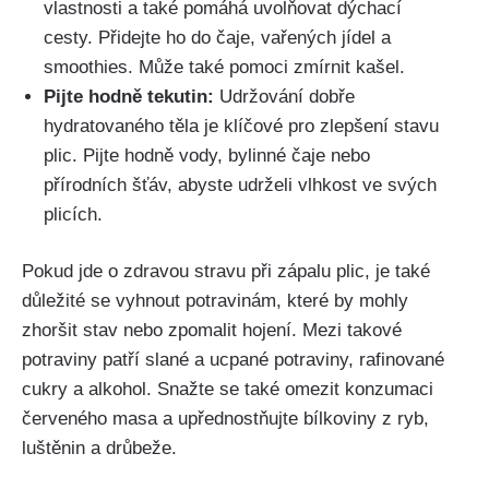
vlastnosti a také pomáhá ​uvolňovat dýchací
cesty. Přidejte ho ⁢do čaje, vařených ⁢jídel a
smoothies. Může také pomoci ⁤zmírnit kašel.
Pijte hodně tekutin:
Udržování dobře
hydratovaného těla je klíčové pro zlepšení stavu
plic. ⁤Pijte hodně⁢ vody, bylinné čaje nebo
přírodních šťáv, abyste udrželi vlhkost ve svých
plicích.
Pokud jde o zdravou stravu ⁤při zápalu plic, je ‌také
⁤důležité ‌se vyhnout potravinám, které by mohly
zhoršit‍ stav nebo zpomalit hojení. Mezi takové
potraviny patří slané⁣ a‌ ucpané‌ potraviny, rafinované
cukry a alkohol. Snažte se také omezit konzumaci
červeného masa ⁣a upřednostňujte ⁢bílkoviny z ​ryb,
luštěnin a drůbeže.