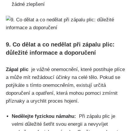
⁢žádné zlepšení
9. Co ⁣dělat a‍ co nedělat při zápalu⁤ plic:
důležité ⁤informace a doporučení
Zápal⁢ plic
​ je ‍vážné onemocnění, ⁢které postihuje plíce
a ​může mít nežádoucí účinky na celé⁢ tělo.‌ Pokud se
potýkáte s tímto onemocněním, existují určitá
doporučení a opatření, která​ mohou pomoci zmírnit
příznaky⁢ a urychlit proces hojení.
Nedělejte fyzickou námahu:
‍ Při zápalu plic je
⁢velmi důležité šetřit svou energii a nevyvíjet⁤