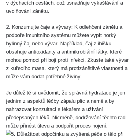
v dýchacích cestách, což ‌usnadňuje vykašlávání a
uvolňování zánětu.
2. Konzumujte čaje a⁢ vývary: K odlehčení zánětu ​a
podpoře imunitního systému⁤ můžete vypít horký
bylinný čaj nebo vývar. Například, čaj z ibišku
obsahuje antioxidanty a antimikrobiální látky, které
mohou pomoci při ‍boji proti infekci.⁣ Zkuste​ také⁤ vývar
z kuřecího⁣ masa, který má protizánětlivé vlastnosti ‍a
může vám dodat potřebné živiny.
Je‌ důležité si uvědomit, ⁢že správná hydratace je⁢ jen
jedním⁢ z aspektů léčby ⁣zápalu ‍plic a‌ neměla by
nahrazovat ​konzultaci ⁢s lékařem ⁣a užívání
předepsaných léků. Nicméně, dodržování těchto rad
může ⁤přinést úlevu a podpořit proces hojení.