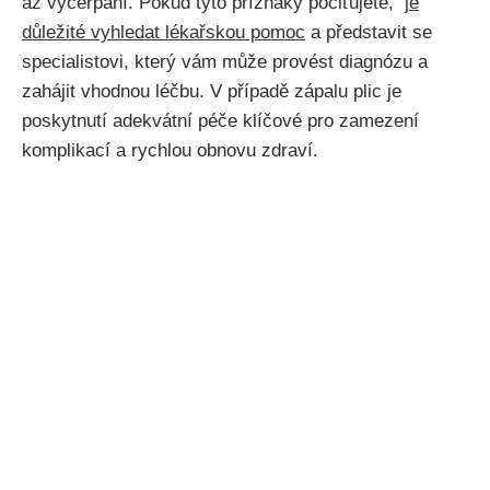
až vyčerpání. Pokud tyto příznaky pociťujete, ⁢
je
důležité vyhledat lékařskou‍ pomoc
⁣a představit se
specialistovi, který vám může provést diagnózu ⁤a
zahájit vhodnou léčbu. V případě⁢ zápalu plic je⁢
poskytnutí ‌adekvátní péče klíčové pro zamezení‌
komplikací a rychlou obnovu zdraví.