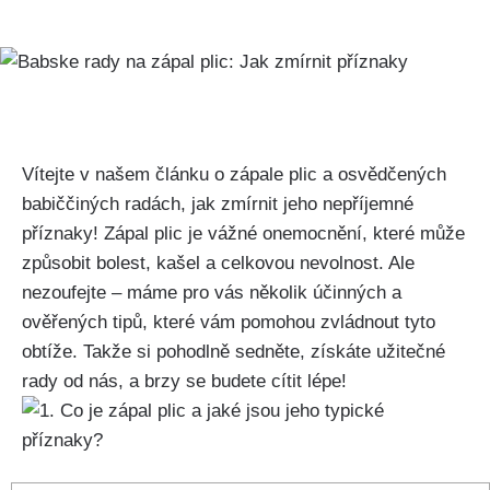
Vítejte v ⁢našem ⁣článku o zápale plic ​a‌ osvědčených
babiččiných radách, ‌jak zmírnit jeho nepříjemné
příznaky! Zápal plic je vážné onemocnění, které může
způsobit bolest, kašel a celkovou ⁢nevolnost. Ale
nezoufejte – máme pro vás několik účinných a
ověřených tipů, které vám ⁤pomohou zvládnout tyto
obtíže. Takže si pohodlně sedněte, získáte užitečné
rady od nás, ⁢a brzy se budete cítit‌ lépe!