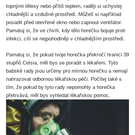
topnými tělesy⁤ nebo příliš‌ teplem, raději si uchystej
chladnější a vzdušné prostředí. Můžeš⁢ si například
posadit před otevřené okno nebo zapnout ventilátor.
Pamatuj ‍si, že ve chvíli, kdy tělo horečku‌ bojuje proti
infekci, cítí se nejpohodlněji v ⁢chladnějším prostředí.
Pamatuj si, že pokud tvoje horečka překročí hranici 39
stupňů Celsia, měl ‌bys se poradit s lékařem. Tyto
babské rady jsou určeny pro​ mírnou horečku a nemají
nahrazovat‌ odbornou lékařskou péči. Počítej‍ také s
tím, že pokud by tyto rady nepomohly a horečka
přetrvává, měl bys⁣ vyhledat lékařskou pomoc.