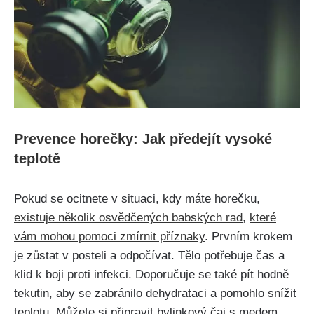
Prevence horečky: Jak‌ předejít ⁣vysoké
teplotě
Pokud se ocitnete v situaci, kdy máte horečku,
existuje několik osvědčených babských rad
,
které
vám mohou pomoci zmírnit příznaky
. Prvním krokem
je zůstat v posteli​ a odpočívat. Tělo potřebuje čas a
klid k boji proti infekci. Doporučuje se také pít hodně
tekutin, aby⁣ se‍ zabránilo ​dehydrataci a pomohlo snížit
teplotu. Můžete si připravit bylinkový čaj s medem,