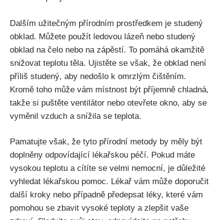
Dalším užitečným přírodním ⁤prostředkem je studený
obklad. Můžete použít ‌ledovou lázeň nebo ‍studený
obklad na čelo nebo na zápěstí. To⁤ pomáhá okamžitě
snižovat teplotu těla. Ujistěte se ‍však, že obklad⁤ není
příliš studený, aby⁣ nedošlo k omrzlým čištěním.
Kromě toho může vám místnost být příjemně chladná,
takže si puštěte ventilátor nebo otevřete‌ okno, aby ​se
vyměnil vzduch a snížila se​ teplota.
Pamatujte však, ⁤že⁤ tyto přírodní ⁤metody by měly být
doplněny odpovídající lékařskou péčí. Pokud máte
vysokou ‌teplotu a cítíte se velmi nemocní, je důležité
vyhledat lékařskou pomoc. Lékař vám může doporučit
další kroky nebo případně předepsat léky, které vám
‌pomohou‍ se zbavit vysoké teploty a zlepšit vaše