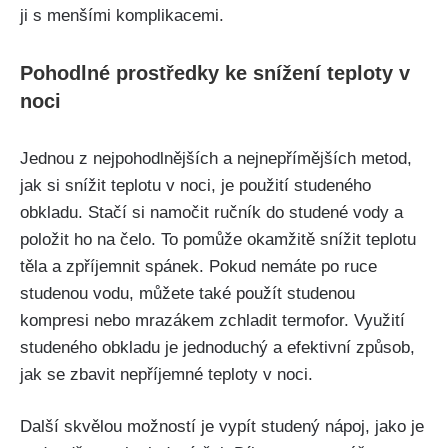
ji s ‌menšími⁣ komplikacemi.
Pohodlné prostředky ⁤ke ‌snížení teploty v
noci
Jednou z nejpohodlnějších a nejnepřímějších metod,
jak si snížit teplotu v​ noci, je ⁣použití studeného
obkladu. Stačí si namočit ručník do studené ‌vody a
položit ho na čelo. To pomůže okamžitě snížit teplotu
těla a zpříjemnit ‌spánek. Pokud nemáte po ‌ruce
studenou vodu, můžete také ​použít studenou
kompresi nebo mrazákem zchladit termofor. Využití
studeného ​obkladu je jednoduchý a⁣ efektivní způsob,
jak se zbavit nepříjemné teploty​ v⁢ noci.
Další skvělou ‍možností je vypít studený nápoj, jako je