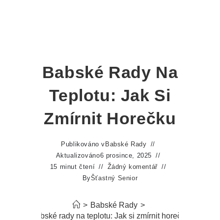
Babské Rady Na
Teplotu: Jak Si
Zmírnit Horečku
Publikováno v
Babské Rady
Aktualizováno
6 prosince, 2025
15 minut čtení
Žádný komentář
By
Šťastný Senior
>
Babské Rady
>
Babské rady na teplotu: Jak si zmírnit horečku