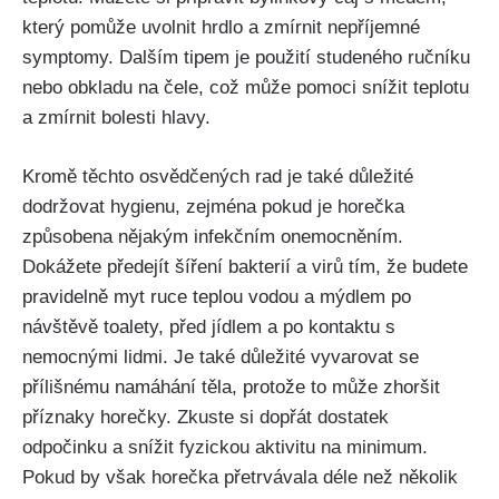
který pomůže‌ uvolnit hrdlo a zmírnit nepříjemné
symptomy. Dalším tipem je použití studeného ručníku
nebo obkladu na‍ čele, což může pomoci snížit teplotu
a zmírnit bolesti⁤ hlavy.
Kromě těchto osvědčených rad je také důležité
‍dodržovat hygienu, zejména pokud je horečka
způsobena nějakým infekčním onemocněním.
Dokážete předejít šíření bakterií a virů tím, že budete
pravidelně​ myt ruce teplou vodou a mýdlem po
návštěvě toalety, před jídlem a po ⁣kontaktu s
nemocnými lidmi.​ Je také důležité ⁤vyvarovat se
přílišnému namáhání těla, protože to může zhoršit
příznaky horečky. Zkuste ⁣si dopřát dostatek
odpočinku a⁢ snížit fyzickou aktivitu na⁣ minimum.
Pokud​ by však horečka přetrvávala déle než ​několik