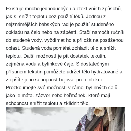
Existuje mnoho jednoduchých a efektivních způsobů,
jak si snížit teplotu bez použití léků. Jednou z
nejznámějších babských rad je použití studeného
obkladu na čelo⁣ nebo na zápěstí. Stačí namočit⁤ ručník
do studené vody, vyždímat ⁣ho a přiložit na postiženou
oblast. Studená voda pomáhá zchladit ‌tělo a snížit
teplotu. Další možností je​ pít⁢ dostatek tekutin,
zejména vodu a bylinkové čaje.‌ S dostatečným
přísunem tekutin pomůžete udržet tělo hydratované a
zlepšíte jeho schopnost ​bojovat proti infekci.
Prozkoumejte své možnosti v rámci bylinných čajů,
jako je máta, zázvor nebo‍ heřmánek, které mají
schopnost snížit ⁢teplotu‍ a zklidnit⁤ tělo.