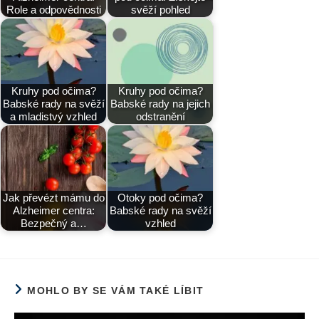
Role a odpovědnosti
svěží pohled
Kruhy pod očima?
Kruhy pod očima?
Babské rady na svěží
Babské rady na jejich
a mladistvý vzhled
odstranění
Jak převézt mámu do
Otoky pod očima?
Alzheimer centra:
Babské rady na svěží
Bezpečný a…
vzhled
MOHLO BY SE VÁM TAKÉ LÍBIT