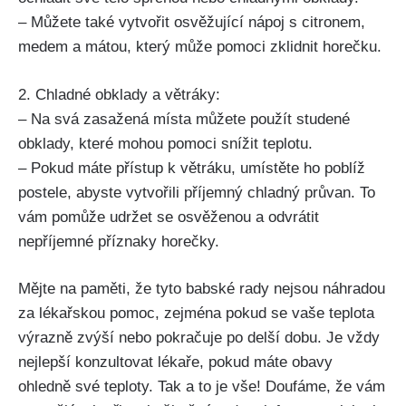
– Můžete také vytvořit osvěžující⁢ nápoj s citronem,
medem ​a mátou,⁤ který může pomoci zklidnit horečku.
2. Chladné obklady a⁤ větráky:
– Na⁢ svá zasažená místa můžete použít studené
obklady, které mohou pomoci snížit teplotu.
– Pokud máte přístup k větráku,​ umístěte ho poblíž
postele, abyste vytvořili příjemný chladný průvan.‌ To‍
vám pomůže udržet se osvěženou a odvrátit
nepříjemné příznaky horečky.
Mějte na paměti, že tyto babské rady nejsou náhradou
za lékařskou pomoc, zejména pokud se vaše teplota
výrazně zvýší nebo pokračuje po delší dobu. Je vždy
nejlepší konzultovat lékaře, pokud‌ máte obavy
ohledně své ‍teploty. Tak a to je vše!‍ Doufáme, že vám