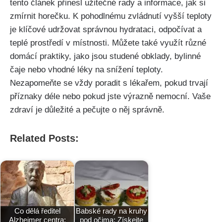
tento článek přinesl užitečné rady a informace,⁢ jak si
zmírnit⁤ horečku. K pohodlnému zvládnutí vyšší⁣ teploty
je klíčové ⁤udržovat správnou hydrataci, odpočívat ‌a
teplé prostředí v místnosti. Můžete⁢ také využít různé
domácí praktiky, jako jsou studené obklady, bylinné
čaje nebo vhodné léky na snížení teploty.
Nezapomeňte se⁣ vždy poradit s lékařem, pokud trvají
příznaky déle nebo pokud jste výrazně ⁤nemocní.‌ Vaše
zdraví je důležité a ‌pečujte o něj správně.
Related Posts:
Co dělá ředitel
Babské rady na kruhy
Alzheimer centra:
pod očima: Získejte