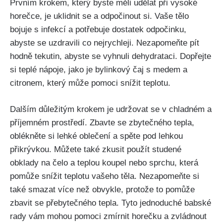
Prvním krokem, který byste měli⁣ udělat při vysoké
horečce, je uklidnit se a odpočinout si. Vaše tělo
bojuje s infekcí a potřebuje ⁤dostatek odpočinku,
abyste se uzdravili co ⁢nejrychleji. Nezapomeňte pít
hodně tekutin, abyste ‍se vyhnuli dehydrataci. Dopřejte‌
si teplé nápoje, jako je bylinkový čaj s medem a
citronem, který může pomoci snížit teplotu.
Dalším důležitým krokem je udržovat se v chladném a
příjemném prostředí. Zbavte se zbytečného tepla,
oblékněte si ⁣lehké oblečení a spěte pod lehkou
přikrývkou. Můžete také zkusit použít studené
obklady ⁤na čelo a teplou koupel nebo sprchu, která
pomůže snížit ​teplotu vašeho těla. Nezapomeňte‌ si
také smazat více než obvykle, protože to pomůže⁢
zbavit se přebytečného⁤ tepla. Tyto​ jednoduché babské
rady ‍vám mohou pomoci zmírnit horečku a zvládnout