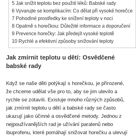
5
Jak snížit teplotu bez⁢ použití léků:‍ Babské rady
6
Vyvarujte se komplikacím: ⁤Co dělat při vysoké horečce
7
Pohodlné prostředky ⁤ke ‌snížení teploty v noci
8
Opatrně s horečkou: Důležité informace a doporučení
9
Prevence horečky: Jak‌ předejít ⁣vysoké teplotě
10
Rychlé a efektivní způsoby snižování teploty
Jak zmírnit teplotu u dětí: Osvědčené‍
babské rady
Když se naše děti potýkají s horečkou, je ‍přirozené,
že chceme udělat vše pro to, aby se jim ulevilo a
rychle se zotavili. Existuje mnoho různých způsobů,
jak zmírnit teplotu u dětí a babské rady se často
ukazují jako účinné ⁤a​ osvědčené metody. Jednou z
nejpoužívanějších rad je užívání paralenů nebo
ibuprofenu, které pomáhají snižovat horečku a ulevují