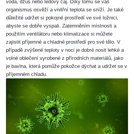
voda, džus nebo ledový čaj. ‍Díky ‍tomu se váš
organismus osvěží a vnitřní teplota se sníží. Je⁢ také⁢
důležité ​udržet si pokojné prostředí ve své⁢ ložnici,
abyste se dobře vyspali. Zatemněním místnosti a
použitím ventilátoru nebo klimatizace si můžete
zajistit příjemné a chladné prostředí pro ⁤své tělo. V
případě​ zvýšené teploty v noci je⁢ dobré ⁢nosit lehké a
volné oblečení vyrobené z přírodních materiálů, jako
je bavlna, která pomůže ⁣pokožce dýchat a udržet se v
příjemném chladu.