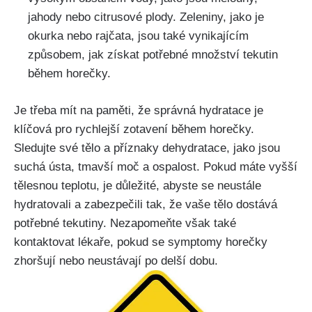
jahody ‍nebo ⁣citrusové plody. Zeleniny, jako je
okurka nebo rajčata, jsou také vynikajícím
způsobem, jak získat potřebné​ množství tekutin
během horečky.​
Je třeba mít na paměti, že správná⁣ hydratace je
klíčová pro rychlejší zotavení⁢ během horečky.
Sledujte své tělo a příznaky dehydratace, jako jsou
suchá⁢ ústa, ‍tmavší ⁣moč a‍ ospalost. ‌Pokud máte vyšší
tělesnou teplotu, je důležité, abyste se neustále
hydratovali a‌ zabezpečili tak, že ⁢vaše tělo⁣ dostává
potřebné tekutiny. Nezapomeňte však také
kontaktovat lékaře, pokud se symptomy horečky
zhoršují nebo neustávají po delší dobu.