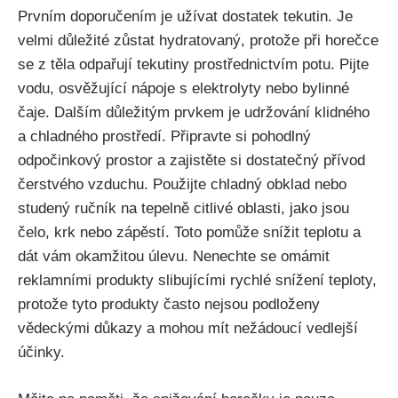
Prvním doporučením je užívat dostatek tekutin. Je
velmi důležité zůstat hydratovaný, protože při horečce
se z těla⁣ odpařují tekutiny​ prostřednictvím potu. ‍Pijte
vodu, osvěžující nápoje s elektrolyty‌ nebo bylinné
čaje. Dalším důležitým prvkem je udržování ⁤klidného
a chladného prostředí. Připravte si pohodlný
odpočinkový prostor a zajistěte si dostatečný přívod
čerstvého vzduchu. Použijte chladný obklad nebo
⁤studený ručník na ⁢tepelně citlivé oblasti, jako ‍jsou
čelo, krk nebo zápěstí. Toto pomůže snížit teplotu a
dát ⁢vám okamžitou úlevu. Nenechte se omámit
reklamními produkty slibujícími rychlé snížení teploty,
protože tyto produkty často nejsou podloženy
vědeckými důkazy a mohou mít nežádoucí vedlejší
účinky.