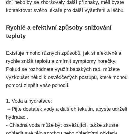
dní nebo by se zhoršovaly další příznaky, ⁣měli byste
kontaktovat svého lékaře ⁢pro další vyšetření a léčbu.
Rychlé a efektivní způsoby snižování
teploty
Existuje mnoho ⁢různých ⁣způsobů, jak si ⁢efektivně a
rychle snížit teplotu a zmírnit symptomy horečky.
Pokud‍ se rozhodnete využít babských rad, můžete
vyzkoušet několik osvědčených postupů, které mohou‍
pomoci zlepšit vaše pohodlí.
1.⁣ Voda a hydratace:
‍ – Pijte dostatek vody​ a dalších tekutin, abyste udrželi
hydrataci.
-⁤ Chladná voda může být⁤ osvěžující, ‌takže zkuste
ochladit své tělo sprchou nebo chladnými ⁣obklady.