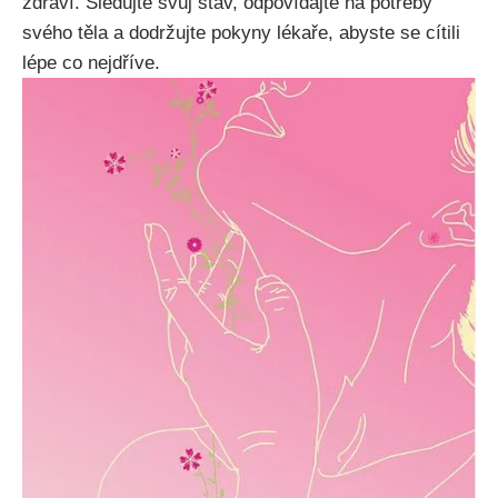
zdraví. Sledujte svůj stav, odpovídajte na potřeby
svého​ těla a dodržujte pokyny lékaře, abyste se cítili
lépe co⁢ nejdříve.