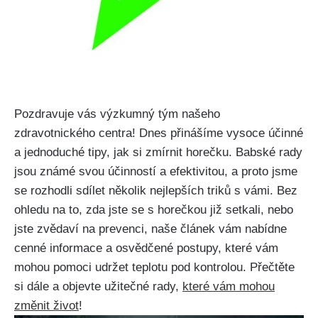
Pozdravuje vás výzkumný tým našeho
zdravotnického centra! Dnes ⁣přinášíme vysoce účinné
a jednoduché tipy, jak si zmírnit horečku. Babské rady
jsou známé svou účinností a efektivitou, a ‌proto jsme
se rozhodli sdílet několik nejlepších triků s vámi. Bez
ohledu na to, ​zda jste se s horečkou již setkali, nebo
jste‌ zvědaví na prevenci, naše článek vám nabídne
cenné informace a osvědčené postupy, které vám
mohou pomoci udržet⁢ teplotu pod⁤ kontrolou. Přečtěte
si dále a objevte užitečné rady,
které vám⁤ mohou
změnit‌ život
!