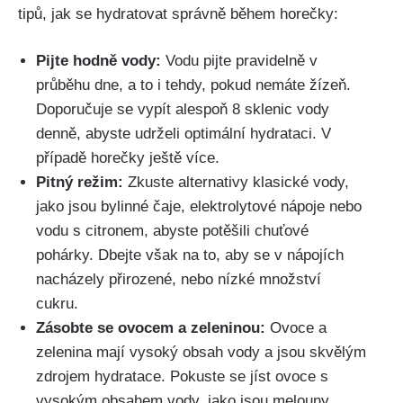
tipů, jak se ‍hydratovat správně během horečky:
Pijte hodně vody:
Vodu pijte pravidelně v
průběhu dne, a ⁢to i tehdy, pokud nemáte žízeň.
Doporučuje se vypít alespoň 8 sklenic‍ vody
denně, abyste udrželi optimální hydrataci. V
případě horečky⁢ ještě více.
Pitný režim:
Zkuste alternativy klasické⁢ vody,
jako jsou bylinné čaje, elektrolytové nápoje‍ nebo
vodu s citronem, abyste potěšili chuťové
pohárky. Dbejte však na to, aby se ⁤v nápojích
nacházely přirozené, nebo nízké množství
cukru.
Zásobte se ovocem a zeleninou:
Ovoce a
zelenina mají ⁢vysoký obsah vody a jsou skvělým
zdrojem hydratace. Pokuste se jíst ovoce s
vysokým obsahem vody, jako jsou melouny,