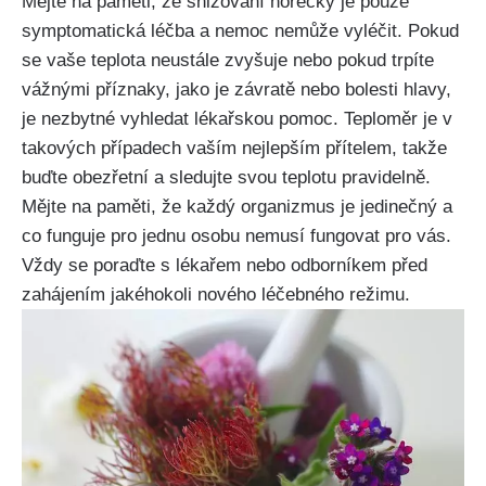
Mějte na paměti, že snižování horečky je pouze
symptomatická léčba a nemoc nemůže vyléčit. Pokud
se vaše​ teplota neustále zvyšuje nebo pokud trpíte
vážnými příznaky, jako je závratě nebo bolesti hlavy,
je nezbytné vyhledat lékařskou pomoc. Teploměr je v
takových případech vaším nejlepším ⁤přítelem,⁤ takže
buďte obezřetní a‍ sledujte svou teplotu pravidelně.
Mějte na‌ paměti, že každý organizmus je jedinečný a
co funguje pro jednu osobu nemusí fungovat pro vás.
Vždy se⁢ poraďte s lékařem nebo odborníkem ⁢před
‌zahájením jakéhokoli nového léčebného ⁤režimu.