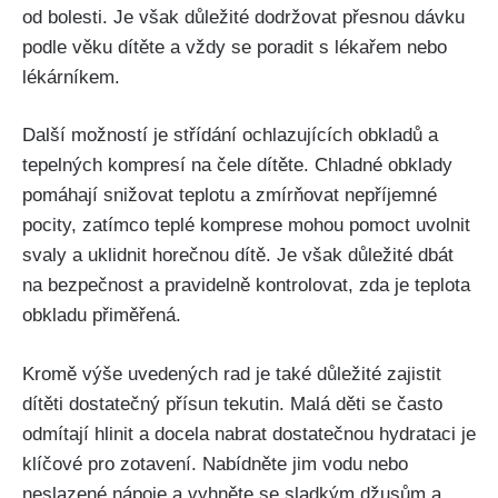
od bolesti. ⁢Je však důležité dodržovat přesnou dávku
podle věku dítěte a vždy se poradit s lékařem nebo
lékárníkem.
Další možností je​ střídání ochlazujících obkladů a
tepelných kompresí na čele dítěte. Chladné obklady
pomáhají snižovat teplotu a zmírňovat nepříjemné
⁢pocity, zatímco teplé komprese mohou pomoct uvolnit⁤
svaly a uklidnit horečnou dítě. Je‍ však důležité dbát
na ⁤bezpečnost a pravidelně kontrolovat, zda je teplota
obkladu přiměřená.
Kromě výše uvedených rad je také důležité zajistit
dítěti dostatečný přísun tekutin. ‍Malá děti se často
odmítají hlinit a docela nabrat dostatečnou hydrataci je
klíčové pro zotavení. Nabídněte jim‌ vodu nebo
neslazené nápoje a vyhněte se sladkým džusům a